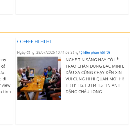
COFFEE HI HI HI
Ngày đăng: 28/07/2026 10:41:08 Sáng/
ý kiến phản hồi (0)
 nay
NGHE TIN SÁNG NAY CÓ LỄ
 cá
TRAO CHÂN DUNG BÁC MINH,
ượt
DẪU XA CŨNG CHẠY ĐẾN XIN
e di
VUI CÙNG HI HI QUÁN MỚI HI!
y view
HI! H1 H2 H3 H4 H5 TIN ẢNH:
a tỉnh
ĐẶNG CHÂU LONG