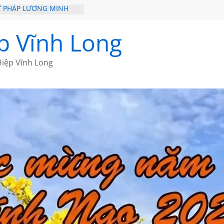
Ư PHÁP LƯƠNG MINH
I XƯA
p Vĩnh Long
I QUA NHỮNG TRANG
CỦA CHÂU LỆ DUNG
iệp Vĩnh Long
ẮM NÚI