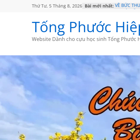
Thứ Tư, 5 Tháng 8, 2026
Bài mới nhất:
VỀ BỨC TH
GẶP Ở MỸ
HỌC SỬ HỒ
Tống Phước Hiệ
MỘT ĐỜI Đ
SÁCH
BẤT CHỢT 
Website Dành cho cựu học sinh Tống Phước H
CÀ PHÊ NG