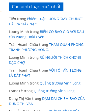
Các bình luận mới nhất
Tiến
trong
Phiếm Luận :UỐNG “XÂY-CHỪNG”,
ĐÁI RA “XÂY NẠI”
Lương Minh
trong
BIỂN CÓ BAO GIỜ VƠI ĐÂU
của Vương Hoài Uyên
Trần Hoành Châu
trong
THAM QUAN PHÒNG
TRANH PHƯỢNG HỒNG.
Luong Minh
trong
RỦ NGƯỜI THÍCH CHỢ ĐI
DẠO CHỢ
Trần Hoành Châu
trong
VỚI TÔI-VĨNH LONG
LÀ ĐẤT PHẬT
Luong Minh
trong
Quảng trường Vĩnh Long
Franc Lê
trong
Quảng trường Vĩnh Long
Dung Thị Vân
trong
DẶM DÀI CHIÊM BAO CỦA
DUNG THỊ VÂN