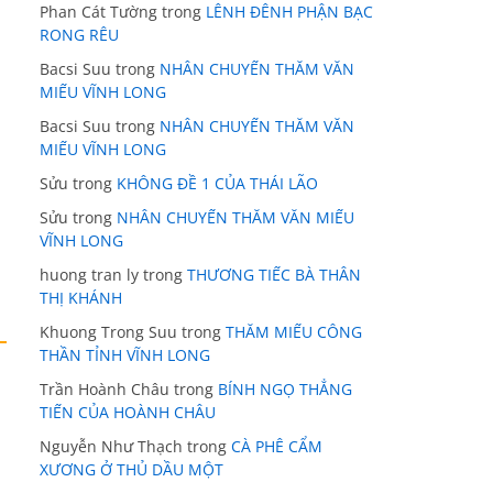
Phan Cát Tường
trong
LÊNH ĐÊNH PHẬN BẠC
RONG RÊU
Bacsi Suu
trong
NHÂN CHUYẾN THĂM VĂN
MIẾU VĨNH LONG
Bacsi Suu
trong
NHÂN CHUYẾN THĂM VĂN
MIẾU VĨNH LONG
Sửu
trong
KHÔNG ĐỀ 1 CỦA THÁI LÃO
Sửu
trong
NHÂN CHUYẾN THĂM VĂN MIẾU
VĨNH LONG
huong tran ly
trong
THƯƠNG TIẾC BÀ THÂN
THỊ KHÁNH
Khuong Trong Suu
trong
THĂM MIẾU CÔNG
THẦN TỈNH VĨNH LONG
Trần Hoành Châu
trong
BÍNH NGỌ THẲNG
TIẾN CỦA HOÀNH CHÂU
Nguyễn Như Thạch
trong
CÀ PHÊ CẨM
XƯƠNG Ở THỦ DẦU MỘT