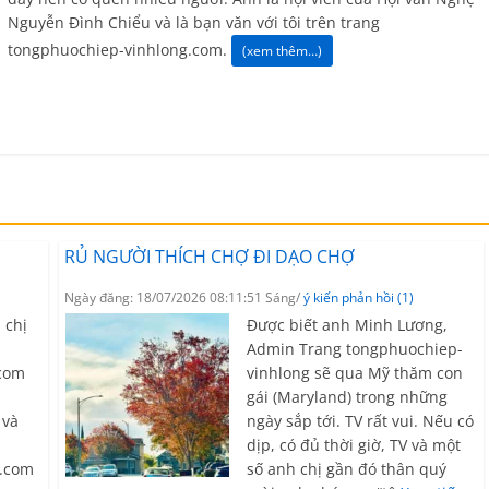
Nguyễn Đình Chiểu và là bạn văn với tôi trên trang
tongphuochiep-vinhlong.com.
(xem thêm…)
RỦ NGƯỜI THÍCH CHỢ ĐI DẠO CHỢ
Ngày đăng: 18/07/2026 08:11:51 Sáng/
ý kiến phản hồi (1)
 chị
Được biết anh Minh Lương,
Admin Trang tongphuochiep-
.com
vinhlong sẽ qua Mỹ thăm con
gái (Maryland) trong những
và
ngày sắp tới. TV rất vui. Nếu có
dịp, có đủ thời giờ, TV và một
.com
số anh chị gần đó thân quý