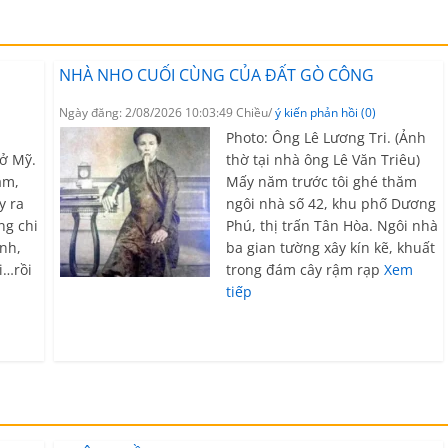
NHÀ NHO CUỐI CÙNG CỦA ĐẤT GÒ CÔNG
Ngày đăng: 2/08/2026 10:03:49 Chiều/
ý kiến phản hồi (0)
Photo: Ông Lê Lương Tri. (Ảnh
ở Mỹ.
thờ tại nhà ông Lê Văn Triêu)
ăm,
Mấy năm trước tôi ghé thăm
y ra
ngôi nhà số 42, khu phố Dương
ng chi
Phú, thị trấn Tân Hòa. Ngôi nhà
ảnh,
ba gian tường xây kín kẽ, khuất
i…rồi
trong đám cây rậm rạp
Xem
tiếp