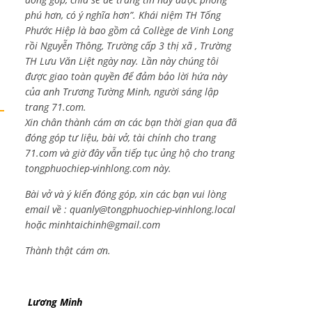
phú hơn, có ý nghĩa hơn”. Khái niệm TH Tống
Phước Hiệp là bao gồm cả
Collège de Vinh Long
rồi Nguyễn Thông,
Trường cấp 3 thị xã , Trường
TH Lưu Văn Liệt ngày nay. Lần này chúng tôi
được giao toàn quyền để đảm bảo lời hứa này
của anh Trương Tường Minh, người sáng lập
trang 71.com.
Xin chân thành cám ơn các bạn thời gian qua đã
đóng góp tư liệu, bài vở, tài chính cho trang
71.com và giờ đây vẫn tiếp tục ủng hộ cho trang
tongphuochiep-vinhlong.com này.
Bài vở và ý kiến đóng góp, xin các bạn vui lòng
email về :
quanly@tongphuochiep-vinhlong.local
hoặc
minhtaichinh@gmail.com
Thành thật cám ơn.
Lương Minh