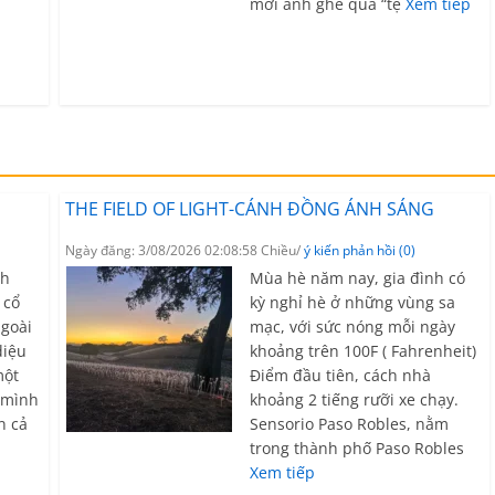
G
mời anh ghé qua “tệ
Xem tiếp
THE FIELD OF LIGHT-CÁNH ĐỒNG ÁNH SÁNG
Ngày đăng: 3/08/2026 02:08:58 Chiều/
ý kiến phản hồi (0)
ch
Mùa hè năm nay, gia đình có
 cổ
kỳ nghỉ hè ở những vùng sa
ngoài
mạc, với sức nóng mỗi ngày
diệu
khoảng trên 100F ( Fahrenheit)
một
Điểm đầu tiên, cách nhà
à mình
khoảng 2 tiếng rưỡi xe chạy.
n cả
Sensorio Paso Robles, nằm
trong thành phố Paso Robles
Xem tiếp