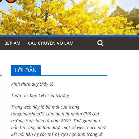
BẾP ẤM
CÂU CHUYỆN VÕ LÂM
LỜI DẪN
Kính thưa quý thầy cô
Thưa các bạn CHS của trường
Trang web này là bộ mới của trang
tongphuochiep71.com do một nhóm CHS của
trường thực hiện từ năm 2009. Thời gian qua,
bản tin cũng đã làm được một số việc có ích như
c
kết nối liên hệ các thế hệ cựu học sinh trong và