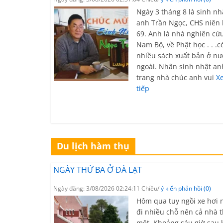
Ngày 3 tháng 8 là sinh nh
anh Trần Ngọc, CHS niên
69. Anh là nhà nghiên cứ
Nam Bộ, về Phật học . . .c
nhiều sách xuất bản ở nư
ngoài. Nhân sinh nhật an
trang nhà chúc anh vui
X
tiếp
Du lịch hàm thụ
NGÀY THỨ BA Ở ĐÀ LẠT
Ngày đăng: 3/08/2026 02:24:11 Chiều/
ý kiến phản hồi (0)
Hôm qua tuy ngồi xe hơi
đi nhiều chỗ nên cả nhà 
mệt. Khoảng sáu giờ sau 