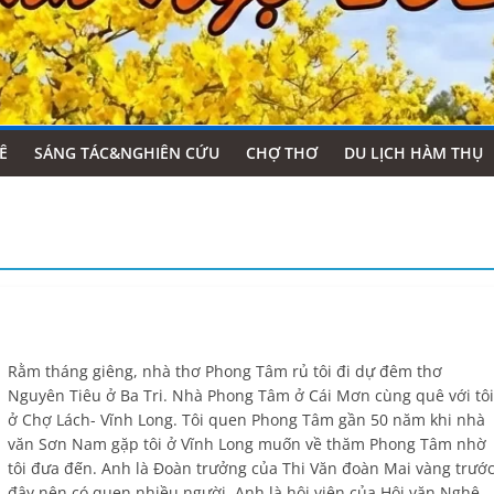
Ê
SÁNG TÁC&NGHIÊN CỨU
CHỢ THƠ
DU LỊCH HÀM THỤ
Rằm tháng giêng, nhà thơ Phong Tâm rủ tôi đi dự đêm thơ
Nguyên Tiêu ở Ba Tri. Nhà Phong Tâm ở Cái Mơn cùng quê với tôi
ở Chợ Lách- Vĩnh Long. Tôi quen Phong Tâm gần 50 năm khi nhà
văn Sơn Nam gặp tôi ở Vĩnh Long muốn về thăm Phong Tâm nhờ
tôi đưa đến. Anh là Đoàn trưởng của Thi Văn đoàn Mai vàng trướ
đây nên có quen nhiều người. Anh là hội viên của Hội văn Nghệ