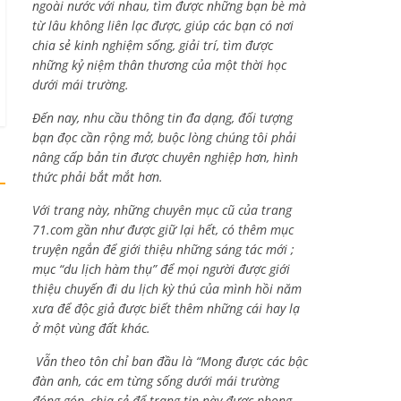
ngoài nước với nhau, tìm được những bạn bè mà
từ lâu không liên lạc được, giúp các bạn có nơi
chia sẻ kinh nghiệm sống, giải trí, tìm được
những kỷ niệm thân thương của một thời học
dưới mái trường.
Đến nay, nhu cầu thông tin đa dạng, đối tượng
bạn đọc cần rộng mở, buộc lòng chúng tôi phải
nâng cấp bản tin được chuyên nghiệp hơn, hình
thức phải bắt mắt hơn.
Với trang này, những chuyên mục cũ của trang
71.com gần như được giữ lại hết, có thêm mục
truyện ngắn để giới thiệu những sáng tác mới ;
mục “du lịch hàm thụ” để mọi người được giới
thiệu chuyến đi du lịch kỳ thú của mình hồi năm
xưa để độc giả được biết thêm những cái hay lạ
ở một vùng đất khác.
Vẫn theo tôn chỉ ban đầu là “Mong được các bậc
đàn anh, các em từng sống dưới mái trường
đóng góp, chia sẻ để trang tin này được phong