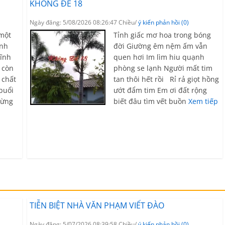
KHÔNG ĐỀ 18
Ngày đăng: 5/08/2026 08:26:47 Chiều/
ý kiến phản hồi (0)
một
Tỉnh giấc mơ hoa trong bóng
anh
đời Giường êm nệm ấm vẫn
tĩnh
quen hơi Im lìm hiu quạnh
 còn
phòng se lạnh Người mất tim
 chất
tan thôi hết rồi Rỉ rả giọt hồng
buổi
ướt đẩm tim Em ơi đất rộng
hừng
biết đâu tìm vết buồn
Xem tiếp
TIỄN BIỆT NHÀ VĂN PHẠM VIẾT ĐÀO
Ngày đăng: 5/07/2026 08:39:58 Chiều/
ý kiến phản hồi (0)