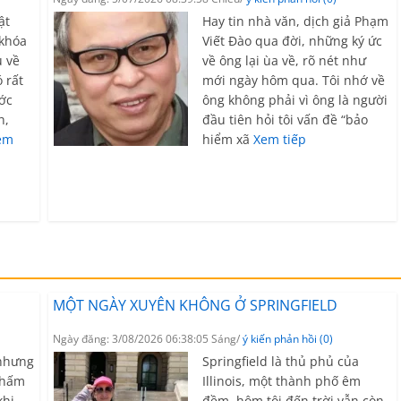
ật
Hay tin nhà văn, dịch giả Phạm
 khóa
Viết Đào qua đời, những ký ức
u về
về ông lại ùa về, rõ nét như
ó rất
mới ngày hôm qua. Tôi nhớ về
ớc
ông không phải vì ông là người
h,
đầu tiên hỏi tôi vấn đề “bảo
em
hiểm xã
Xem tiếp
MỘT NGÀY XUYÊN KHÔNG Ở SPRINGFIELD
Ngày đăng: 3/08/2026 06:38:05 Sáng/
ý kiến phản hồi (0)
 nhưng
Springfield là thủ phủ của
thấm
Illinois, một thành phố êm
khi
đềm, hôm tôi đến trời vẫn còn