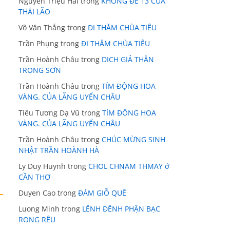
Nguyễn Triệu Hải
trong
KHÔNG ĐỀ 13 CỦA
THÁI LÃO
Võ Văn Thắng
trong
ĐI THĂM CHÙA TIÊU
Trần Phụng
trong
ĐI THĂM CHÙA TIÊU
Trần Hoành Châu
trong
DICH GIẢ THÂN
TRỌNG SƠN
Trần Hoành Châu
trong
TÍM ĐỘNG HOA
VÀNG. CỦA LÃNG UYỂN CHÂU
Tiêu Tương Dạ Vũ
trong
TÍM ĐỘNG HOA
VÀNG. CỦA LÃNG UYỂN CHÂU
Trần Hoành Châu
trong
CHÚC MỪNG SINH
NHẬT TRẦN HOÀNH HÀ
Ly Duy Huynh
trong
CHOL CHNAM THMAY ở
CẦN THƠ
Duyen Cao
trong
ĐÁM GIỖ QUÊ
Luong Minh
trong
LÊNH ĐÊNH PHẬN BẠC
RONG RÊU