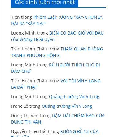
Các bình luận mới nhất
Tiến
trong
Phiếm Luận :UỐNG “XÂY-CHỪNG”,
ĐÁI RA “XÂY NẠI”
Lương Minh
trong
BIỂN CÓ BAO GIỜ VƠI ĐÂU
của Vương Hoài Uyên
Trần Hoành Châu
trong
THAM QUAN PHÒNG
TRANH PHƯỢNG HỒNG.
Luong Minh
trong
RỦ NGƯỜI THÍCH CHỢ ĐI
DẠO CHỢ
Trần Hoành Châu
trong
VỚI TÔI-VĨNH LONG
LÀ ĐẤT PHẬT
Luong Minh
trong
Quảng trường Vĩnh Long
Franc Lê
trong
Quảng trường Vĩnh Long
Dung Thị Vân
trong
DẶM DÀI CHIÊM BAO CỦA
DUNG THỊ VÂN
Nguyễn Triệu Hải
trong
KHÔNG ĐỀ 13 CỦA