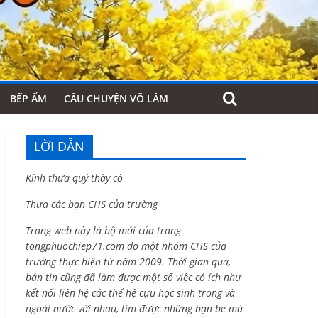
BẾP ẤM
CÂU CHUYỆN VÕ LÂM
LỜI DẪN
Kính thưa quý thầy cô
Thưa các bạn CHS của trường
Trang web này là bộ mới của trang
tongphuochiep71.com do một nhóm CHS của
trường thực hiện từ năm 2009. Thời gian qua,
bản tin cũng đã làm được một số việc có ích như
kết nối liên hệ các thế hệ cựu học sinh trong và
ngoài nước với nhau, tìm được những bạn bè mà