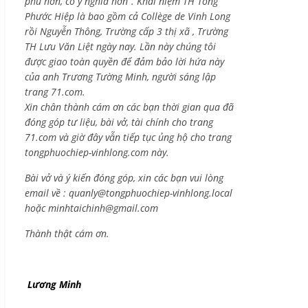
phú hơn, có ý nghĩa hơn”. Khái niệm TH Tống
Phước Hiệp là bao gồm cả
Collège de Vinh Long
rồi Nguyễn Thông,
Trường cấp 3 thị xã , Trường
TH Lưu Văn Liệt ngày nay. Lần này chúng tôi
được giao toàn quyền để đảm bảo lời hứa này
của anh Trương Tường Minh, người sáng lập
trang 71.com.
Xin chân thành cám ơn các bạn thời gian qua đã
đóng góp tư liệu, bài vở, tài chính cho trang
71.com và giờ đây vẫn tiếp tục ủng hộ cho trang
tongphuochiep-vinhlong.com này.
Bài vở và ý kiến đóng góp, xin các bạn vui lòng
email về :
quanly@tongphuochiep-vinhlong.local
hoặc
minhtaichinh@gmail.com
Thành thật cám ơn.
Lương Minh