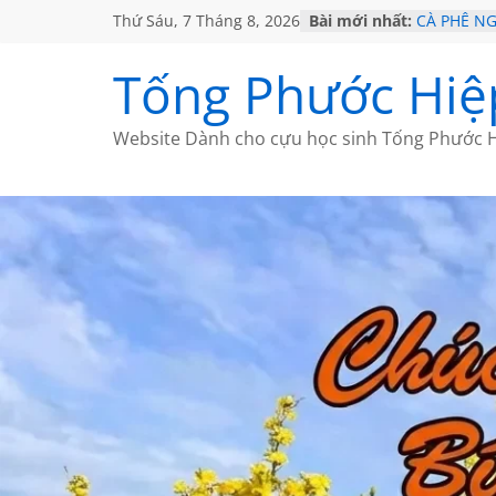
Thứ Sáu, 7 Tháng 8, 2026
Bài mới nhất:
CÀ PHÊ N
GIÃ TỪ ĐÀ
HỌC SỬ H
Tống Phước Hiệ
MỘT ĐỜI 
SÁCH
BẤT CHỢT
Website Dành cho cựu học sinh Tống Phước H