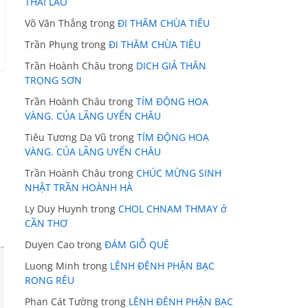
THÁI LÃO
Võ Văn Thắng
trong
ĐI THĂM CHÙA TIÊU
Trần Phụng
trong
ĐI THĂM CHÙA TIÊU
Trần Hoành Châu
trong
DICH GIẢ THÂN
TRỌNG SƠN
Trần Hoành Châu
trong
TÍM ĐỘNG HOA
VÀNG. CỦA LÃNG UYỂN CHÂU
Tiêu Tương Dạ Vũ
trong
TÍM ĐỘNG HOA
VÀNG. CỦA LÃNG UYỂN CHÂU
Trần Hoành Châu
trong
CHÚC MỪNG SINH
NHẬT TRẦN HOÀNH HÀ
Ly Duy Huynh
trong
CHOL CHNAM THMAY ở
CẦN THƠ
Duyen Cao
trong
ĐÁM GIỖ QUÊ
Luong Minh
trong
LÊNH ĐÊNH PHẬN BẠC
RONG RÊU
Phan Cát Tường
trong
LÊNH ĐÊNH PHẬN BẠC