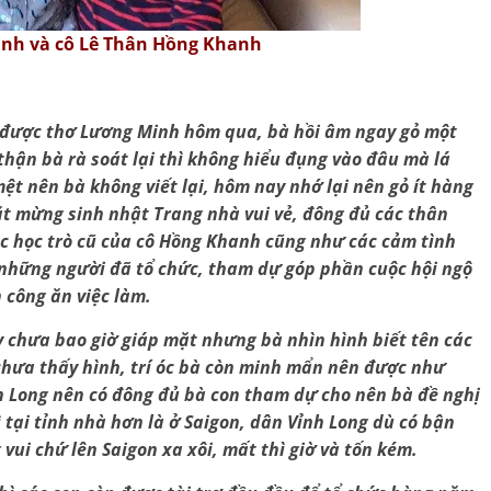
ánh và cô Lê Thân Hồng Khanh
 được thơ Lương Minh hôm qua, bà hồi âm ngay gỏ một
thận bà rà soát lại thì không hiểu đụng vào đâu mà lá
t nên bà không viết lại, hôm nay nhớ lại nên gỏ ít hàng
ặt mừng sinh nhật Trang nhà vui vẻ, đông đủ các thân
ác học trò cũ của cô Hồng Khanh cũng như các cảm tình
ả những người đã tổ chức, tham dự góp phần cuộc hội ngộ
 công ăn việc làm.
uy chưa bao giờ giáp mặt nhưng bà nhìn hình biết tên các
 chưa thấy hình, trí óc bà còn minh mẩn nên được như
h Long nên có đông đủ bà con tham dự cho nên bà đề nghị
 tại tỉnh nhà hơn là ở Saigon, dân Vỉnh Long dù có bận
ui chứ lên Saigon xa xôi, mất thì giờ và tốn kém.