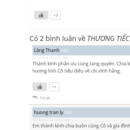
+3
Có 2 bình luận về
THƯƠNG TIẾC
Lãng Thanh
nói:
23/12/2025 lúc 3:18 chiều
Thành kính phân ưu cùng tang quyến. Chia 
hương linh Cô tiêu diêu về cõi vĩnh hằng.
+1
Trả lời
huong tran ly
nói:
10/03/2026 lúc 10:08 sáng
Em thành kính chia buồn cùng Cô và gia đình