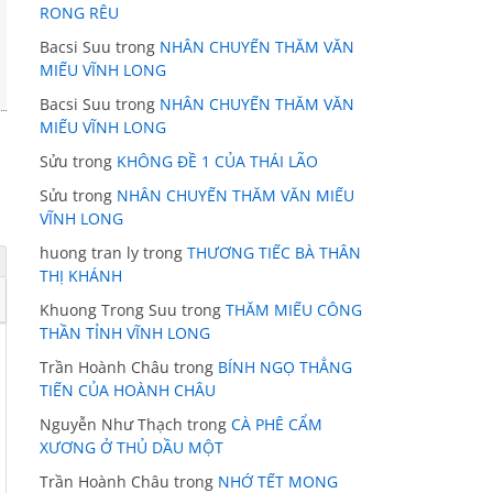
RONG RÊU
Bacsi Suu
trong
NHÂN CHUYẾN THĂM VĂN
MIẾU VĨNH LONG
Bacsi Suu
trong
NHÂN CHUYẾN THĂM VĂN
MIẾU VĨNH LONG
Sửu
trong
KHÔNG ĐỀ 1 CỦA THÁI LÃO
Sửu
trong
NHÂN CHUYẾN THĂM VĂN MIẾU
VĨNH LONG
huong tran ly
trong
THƯƠNG TIẾC BÀ THÂN
THỊ KHÁNH
Khuong Trong Suu
trong
THĂM MIẾU CÔNG
THẦN TỈNH VĨNH LONG
Trần Hoành Châu
trong
BÍNH NGỌ THẲNG
TIẾN CỦA HOÀNH CHÂU
Nguyễn Như Thạch
trong
CÀ PHÊ CẨM
XƯƠNG Ở THỦ DẦU MỘT
Trần Hoành Châu
trong
NHỚ TẾT MONG