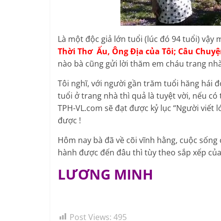
Là một độc giả lớn tuổi (lúc đó 94 tuổi) vậy
Thời Thơ Ấu, Ông Địa của Tôi;
Câu Chuyệ
nào bà cũng gửi lời thăm em cháu trang nhà
Tôi nghĩ, với người gần trăm tuổi hăng hái
tuổi ở trang nhà thì quả là tuyệt vời, nếu có
TPH-VL.com sẽ đạt được kỷ lục “Người viết l
được !
Hôm nay bà đã về cõi vĩnh hằng, cuộc sống 
hành được đến đâu thì tùy theo sắp xếp của
LƯƠNG MINH
Post Views:
495