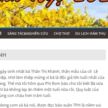
Ê
SÁNG TÁC&NGHIÊN CỨU
CHỢ THƠ
DU LỊCH HÀM THỤ
ÁNH
ngày sinh nhật bà Thân Thị Khánh, thân mẫu của cô Lê
, nhớ làm thiệp mừng vì bà là độc giả lớn tuổi nhất của
rang. Thế mà tối hôm qua Phi Rom báo cho tôi biết Bà vừa
thì bà không kịp ăn thêm một tuổi nữa rồi. Quy luật của
cùng con cháu hơn trăm tuổi.
long.com và bà nói, được đọc báo xuân TPH là niềm vui