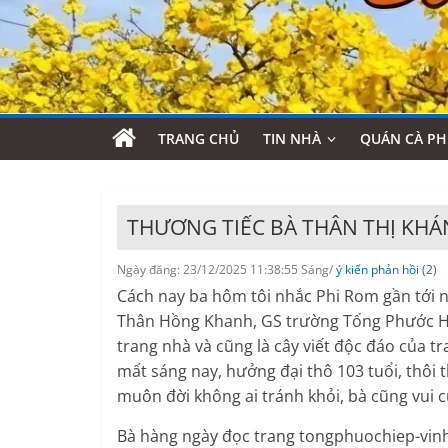
TRANG CHỦ
TIN NHÀ
QUÁN CÀ PH
THƯƠNG TIẾC BÀ THÂN THỊ KH
Ngày đăng: 23/12/2025 11:38:55 Sáng/
ý kiến phản hồi (2)
Cách nay ba hôm tôi nhắc Phi Rom gần tới 
Thân Hồng Khanh, GS trường Tống Phước Hiệp
trang nhà và cũng là cây viết độc đáo của t
mất sáng nay, hưởng đại thô 103 tuổi, thôi 
muôn đời không ai tránh khỏi, bà cũng vui 
Bà hàng ngày đọc trang tongphuochiep-vinh