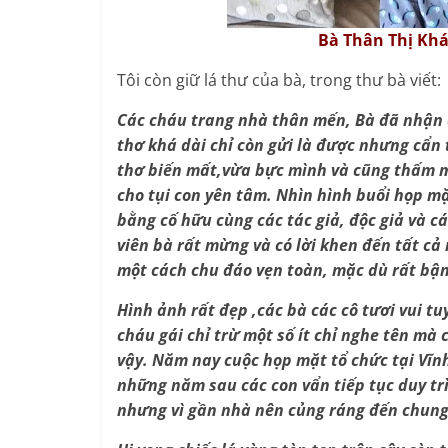
Bà Thân Thị Kh
Tôi còn giữ lá thư của bà, trong thư bà viết:
Các cháu trang nhà thân mến, Bà đã nhận
thơ khá dài chỉ còn gửi là được nhưng cẩn 
thơ biến mất,vừa bực mình và cũng thấm mệ
cho tụi con yên tâm. Nhìn hình buổi họp m
bằng cố hữu cùng các tác giả, độc giả và c
viên bà rất mừng và có lời khen đến tất c
một cách chu đáo vẹn toàn, mặc dù rất bận
Hình ảnh rất đẹp ,các bà các cô tươi vui t
cháu gái chỉ trừ một số ít chỉ nghe tên mà
vậy. Năm nay cuộc họp mặt tổ chức tại Vĩn
những năm sau các con vẩn tiếp tục duy trì
nhưng vì gần nhà nên củng ráng đến chung v