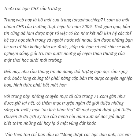
Thưa các bạn CHS của trường
Trang web này là bộ mới của trang tongphuochiep71.com do một
nhóm CHS của trường thực hiện từ năm 2009. Thời gian qua, bản
tin cũng đã làm được một số việc có ích như kết nối liên hệ các thế
hệ cựu học sinh trong và ngoài nước với nhau, tìm được những bạn
bè mà từ lâu không liên lạc được, giúp các bạn có nơi chia sẻ kinh
nghiệm sống, giải trí, tìm được những kỷ niệm thân thương của
một thời học dưới mái trường.
Đến nay, nhu cầu thông tin đa dạng, đối tượng bạn đọc cần rộng
mở, buộc lòng chúng tôi phải nâng cấp bản tin được chuyên nghiệp
hơn, hình thức phải bắt mắt hơn.
Với trang này, những chuyên mục cũ của trang 71.com gần như
được giữ lại hết, có thêm mục truyện ngắn để giới thiệu những
sáng tác mới ; mục “du lịch hàm thụ” để mọi người được giới thiệu
chuyến đi du lịch kỳ thú của mình hồi năm xưa để độc giả được
biết thêm những cái hay lạ ở một vùng đất khác.
Vẫn theo tôn chỉ ban đầu là “Mong được các bậc đàn anh, các em