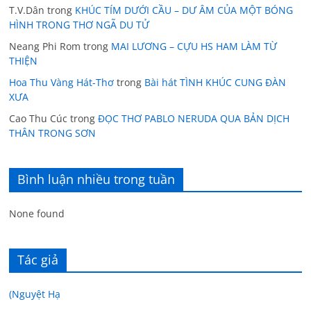
T.V.Dân
trong
KHÚC TÍM DƯỚI CẦU – DƯ ÂM CỦA MỘT BÓNG
HÌNH TRONG THƠ NGÃ DU TỬ
Neang Phi Rom
trong
MAI LƯƠNG – CỰU HS HAM LÀM TỪ
THIỆN
Hoa Thu Vàng Hát-Thơ
trong
Bài hát TÌNH KHÚC CUNG ĐÀN
XƯA
Cao Thu Cúc
trong
ĐỌC THƠ PABLO NERUDA QUA BẢN DỊCH
THÂN TRONG SƠN
Bình luận nhiều trong tuần
None found
Tác giả
(Nguyệt Hạ