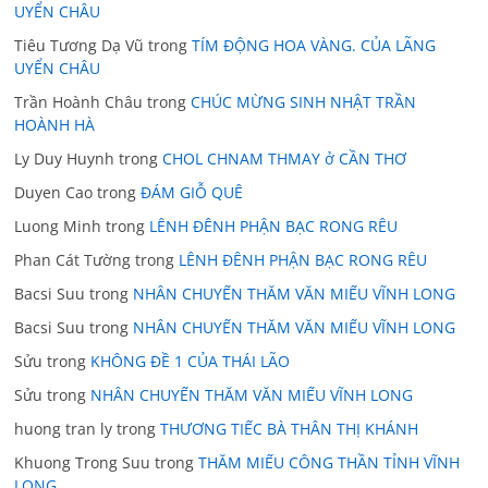
UYỂN CHÂU
Tiêu Tương Dạ Vũ
trong
TÍM ĐỘNG HOA VÀNG. CỦA LÃNG
UYỂN CHÂU
Trần Hoành Châu
trong
CHÚC MỪNG SINH NHẬT TRẦN
HOÀNH HÀ
Ly Duy Huynh
trong
CHOL CHNAM THMAY ở CẦN THƠ
Duyen Cao
trong
ĐÁM GIỖ QUÊ
Luong Minh
trong
LÊNH ĐÊNH PHẬN BẠC RONG RÊU
Phan Cát Tường
trong
LÊNH ĐÊNH PHẬN BẠC RONG RÊU
Bacsi Suu
trong
NHÂN CHUYẾN THĂM VĂN MIẾU VĨNH LONG
Bacsi Suu
trong
NHÂN CHUYẾN THĂM VĂN MIẾU VĨNH LONG
Sửu
trong
KHÔNG ĐỀ 1 CỦA THÁI LÃO
Sửu
trong
NHÂN CHUYẾN THĂM VĂN MIẾU VĨNH LONG
huong tran ly
trong
THƯƠNG TIẾC BÀ THÂN THỊ KHÁNH
Khuong Trong Suu
trong
THĂM MIẾU CÔNG THẦN TỈNH VĨNH
LONG