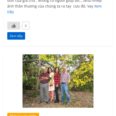
đơn của gia chủ , không có ngươi giúp đở….Nhà nhiêp
ảnh thân thương của chúng ta ra tay cưu độ. Vay
Xem
tiếp
0
Xem tiếp
Nhật ký luân phiên