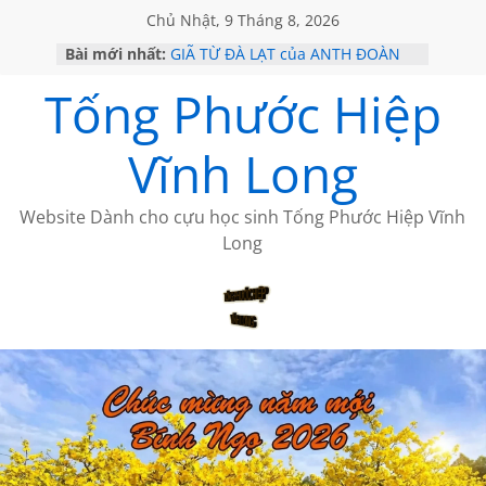
Chủ Nhật, 9 Tháng 8, 2026
Bài mới nhất:
GIÃ TỪ ĐÀ LẠT của ANTH ĐOÀN
SÀI GÒN – HÒN NGỌC VIỄN ĐÔNG
Tống Phước Hiệp
KHÔNG ĐỀ 20 CỦA THÁI LÃO
KHÔNG ĐỀ 19 CỦA THÁI LÃO
CHÙM THƠ CỦA BÍCH HÀ
Vĩnh Long
Website Dành cho cựu học sinh Tống Phước Hiệp Vĩnh
Long