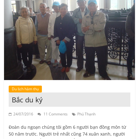
Du lịch hàm thụ
Bắc du ký
24/07/2016
11 Comments
Phú Thạnh
Đoàn du ngoạn chúng tôi gồm 6 người bạn đồng môn từ
50 năm trước. Người trẻ nhất cũng 74 xuân xanh, người