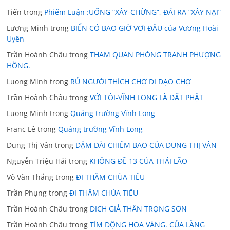
Tiến
trong
Phiếm Luận :UỐNG “XÂY-CHỪNG”, ĐÁI RA “XÂY NẠI”
Lương Minh
trong
BIỂN CÓ BAO GIỜ VƠI ĐÂU của Vương Hoài
Uyên
Trần Hoành Châu
trong
THAM QUAN PHÒNG TRANH PHƯỢNG
HỒNG.
Luong Minh
trong
RỦ NGƯỜI THÍCH CHỢ ĐI DẠO CHỢ
Trần Hoành Châu
trong
VỚI TÔI-VĨNH LONG LÀ ĐẤT PHẬT
Luong Minh
trong
Quảng trường Vĩnh Long
Franc Lê
trong
Quảng trường Vĩnh Long
Dung Thị Vân
trong
DẶM DÀI CHIÊM BAO CỦA DUNG THỊ VÂN
Nguyễn Triệu Hải
trong
KHÔNG ĐỀ 13 CỦA THÁI LÃO
Võ Văn Thắng
trong
ĐI THĂM CHÙA TIÊU
Trần Phụng
trong
ĐI THĂM CHÙA TIÊU
Trần Hoành Châu
trong
DICH GIẢ THÂN TRỌNG SƠN
Trần Hoành Châu
trong
TÍM ĐỘNG HOA VÀNG. CỦA LÃNG