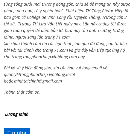
từng sống dưới mái trường đóng góp, chia sẻ để trang tin này được
phong phú hơn, có ý nghĩa hơn”. Khái niệm TH Tống Phước Hiệp là
bao gồm cả
Collège de Vinh Long rồi Nguyễn Thông,
Trường cấp 3
thị xã , Trường TH Lưu Văn Liệt ngày nay. Lần này chúng tôi được
giao toàn quyền để đảm bảo lời hứa này của anh Trương Tường
Minh, người sáng lập trang 71.com.
Xin chân thành cám ơn các bạn thời gian qua đã đóng góp tư liệu,
bài vở, tài chính cho trang 71.com và giờ đây vẫn tiếp tục ủng hộ
cho trang tongphuochiep-vinhlong.com này.
Bài vở và ý kiến đóng góp, xin các bạn vui lòng email về :
quanly@tongphuochiep-vinhlong.local
hoặc
minhtaichinh@gmail.com
Thành thật cám ơn.
Lương Minh
Tin nhà