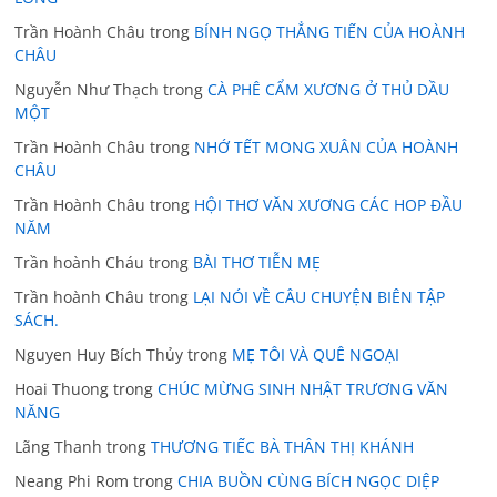
Trần Hoành Châu
trong
BÍNH NGỌ THẲNG TIẾN CỦA HOÀNH
CHÂU
Nguyễn Như Thạch
trong
CÀ PHÊ CẨM XƯƠNG Ở THỦ DẦU
MỘT
Trần Hoành Châu
trong
NHỚ TẾT MONG XUÂN CỦA HOÀNH
CHÂU
Trần Hoành Châu
trong
HỘI THƠ VĂN XƯƠNG CÁC HOP ĐẦU
NĂM
Trần hoành Cháu
trong
BÀI THƠ TIỄN MẸ
Trần hoành Châu
trong
LẠI NÓI VỀ CÂU CHUYỆN BIÊN TẬP
SÁCH.
Nguyen Huy Bích Thủy
trong
MẸ TÔI VÀ QUÊ NGOẠI
Hoai Thuong
trong
CHÚC MỪNG SINH NHẬT TRƯƠNG VĂN
NĂNG
Lãng Thanh
trong
THƯƠNG TIẾC BÀ THÂN THỊ KHÁNH
Neang Phi Rom
trong
CHIA BUỒN CÙNG BÍCH NGỌC DIỆP