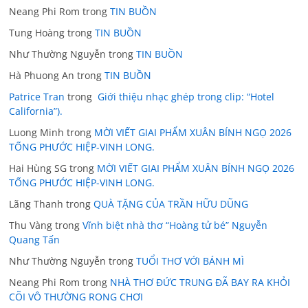
Neang Phi Rom
trong
TIN BUỒN
Tung Hoàng
trong
TIN BUỒN
Như Thường Nguyễn
trong
TIN BUỒN
Hà Phuong An
trong
TIN BUỒN
Patrice Tran
trong
Giới thiệu nhạc ghép trong clip: “Hotel
California”).
Luong Minh
trong
MỜI VIẾT GIAI PHẨM XUÂN BÍNH NGỌ 2026
TỐNG PHƯỚC HIỆP-VINH LONG.
Hai Hùng SG
trong
MỜI VIẾT GIAI PHẨM XUÂN BÍNH NGỌ 2026
TỐNG PHƯỚC HIỆP-VINH LONG.
Lãng Thanh
trong
QUÀ TẶNG CỦA TRẦN HỮU DŨNG
Thu Vàng
trong
Vĩnh biệt nhà thơ “Hoàng tử bé” Nguyễn
Quang Tấn
Như Thường Nguyễn
trong
TUỔI THƠ VỚI BÁNH MÌ
Neang Phi Rom
trong
NHÀ THƠ ĐỨC TRUNG ĐÃ BAY RA KHỎI
CÕI VÔ THƯỜNG RONG CHƠI