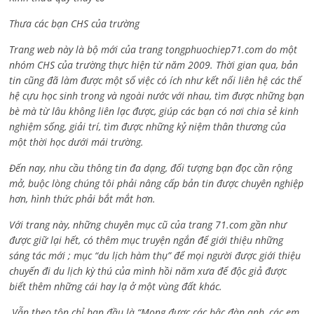
Thưa các bạn CHS của trường
Trang web này là bộ mới của trang tongphuochiep71.com do một
nhóm CHS của trường thực hiện từ năm 2009. Thời gian qua, bản
tin cũng đã làm được một số việc có ích như kết nối liên hệ các thế
hệ cựu học sinh trong và ngoài nước với nhau, tìm được những bạn
bè mà từ lâu không liên lạc được, giúp các bạn có nơi chia sẻ kinh
nghiệm sống, giải trí, tìm được những kỷ niệm thân thương của
một thời học dưới mái trường.
Đến nay, nhu cầu thông tin đa dạng, đối tượng bạn đọc cần rộng
mở, buộc lòng chúng tôi phải nâng cấp bản tin được chuyên nghiệp
hơn, hình thức phải bắt mắt hơn.
Với trang này, những chuyên mục cũ của trang 71.com gần như
được giữ lại hết, có thêm mục truyện ngắn để giới thiệu những
sáng tác mới ; mục “du lịch hàm thụ” để mọi người được giới thiệu
chuyến đi du lịch kỳ thú của mình hồi năm xưa để độc giả được
biết thêm những cái hay lạ ở một vùng đất khác.
Vẫn theo tôn chỉ ban đầu là “Mong được các bậc đàn anh, các em