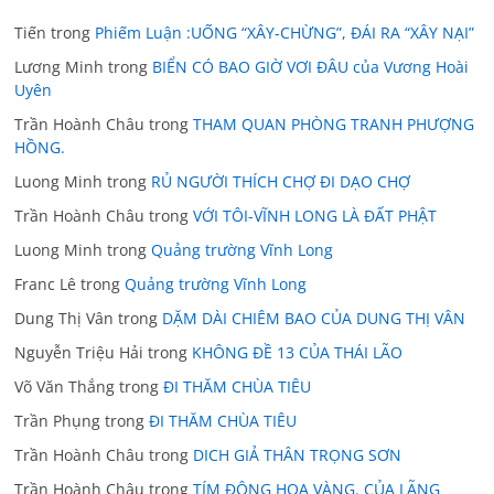
Tiến
trong
Phiếm Luận :UỐNG “XÂY-CHỪNG”, ĐÁI RA “XÂY NẠI”
Lương Minh
trong
BIỂN CÓ BAO GIỜ VƠI ĐÂU của Vương Hoài
Uyên
Trần Hoành Châu
trong
THAM QUAN PHÒNG TRANH PHƯỢNG
HỒNG.
Luong Minh
trong
RỦ NGƯỜI THÍCH CHỢ ĐI DẠO CHỢ
Trần Hoành Châu
trong
VỚI TÔI-VĨNH LONG LÀ ĐẤT PHẬT
Luong Minh
trong
Quảng trường Vĩnh Long
Franc Lê
trong
Quảng trường Vĩnh Long
Dung Thị Vân
trong
DẶM DÀI CHIÊM BAO CỦA DUNG THỊ VÂN
Nguyễn Triệu Hải
trong
KHÔNG ĐỀ 13 CỦA THÁI LÃO
Võ Văn Thắng
trong
ĐI THĂM CHÙA TIÊU
Trần Phụng
trong
ĐI THĂM CHÙA TIÊU
Trần Hoành Châu
trong
DICH GIẢ THÂN TRỌNG SƠN
Trần Hoành Châu
trong
TÍM ĐỘNG HOA VÀNG. CỦA LÃNG