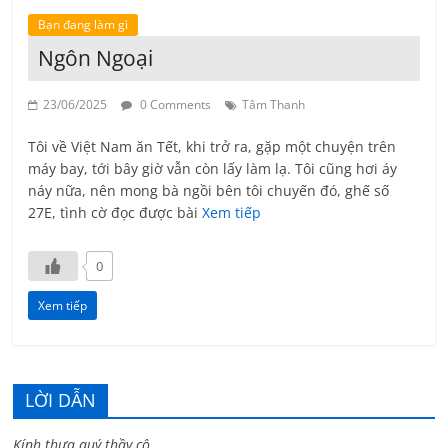
Bạn đang làm gì
Ngôn Ngoại
23/06/2025
0 Comments
Tâm Thanh
Tôi về Việt Nam ăn Tết, khi trở ra, gặp một chuyện trên
máy bay, tới bây giờ vẫn còn lấy làm lạ. Tôi cũng hơi áy
náy nữa, nên mong bà ngồi bên tôi chuyến đó, ghế số
27E, tình cờ đọc được bài
Xem tiếp
0
Xem tiếp
LỜI DẪN
Kính thưa quý thầy cô