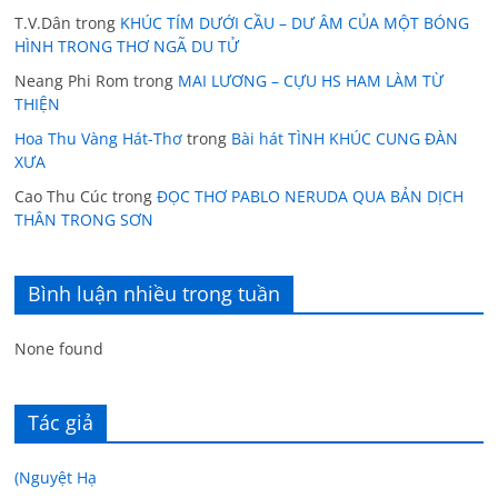
T.V.Dân
trong
KHÚC TÍM DƯỚI CẦU – DƯ ÂM CỦA MỘT BÓNG
HÌNH TRONG THƠ NGÃ DU TỬ
Neang Phi Rom
trong
MAI LƯƠNG – CỰU HS HAM LÀM TỪ
THIỆN
Hoa Thu Vàng Hát-Thơ
trong
Bài hát TÌNH KHÚC CUNG ĐÀN
XƯA
Cao Thu Cúc
trong
ĐỌC THƠ PABLO NERUDA QUA BẢN DỊCH
THÂN TRONG SƠN
Bình luận nhiều trong tuần
None found
Tác giả
(Nguyệt Hạ