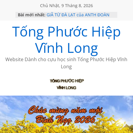
Chủ Nhật, 9 Tháng 8, 2026
Bài mới nhất:
GIÃ TỪ ĐÀ LẠT của ANTH ĐOÀN
SÀI GÒN – HÒN NGỌC VIỄN ĐÔNG
Tống Phước Hiệp
KHÔNG ĐỀ 20 CỦA THÁI LÃO
KHÔNG ĐỀ 19 CỦA THÁI LÃO
CHÙM THƠ CỦA BÍCH HÀ
Vĩnh Long
Website Dành cho cựu học sinh Tống Phước Hiệp Vĩnh
Long