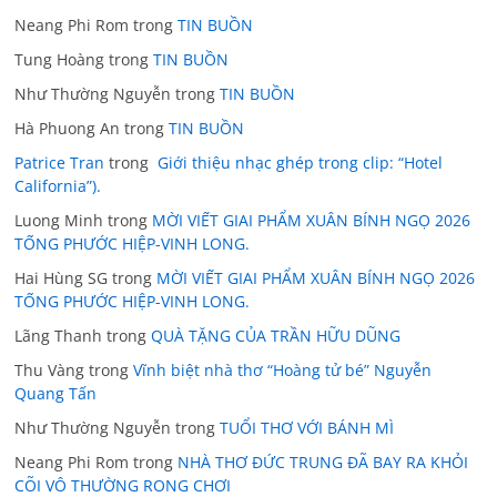
Neang Phi Rom
trong
TIN BUỒN
Tung Hoàng
trong
TIN BUỒN
Như Thường Nguyễn
trong
TIN BUỒN
Hà Phuong An
trong
TIN BUỒN
Patrice Tran
trong
Giới thiệu nhạc ghép trong clip: “Hotel
California”).
Luong Minh
trong
MỜI VIẾT GIAI PHẨM XUÂN BÍNH NGỌ 2026
TỐNG PHƯỚC HIỆP-VINH LONG.
Hai Hùng SG
trong
MỜI VIẾT GIAI PHẨM XUÂN BÍNH NGỌ 2026
TỐNG PHƯỚC HIỆP-VINH LONG.
Lãng Thanh
trong
QUÀ TẶNG CỦA TRẦN HỮU DŨNG
Thu Vàng
trong
Vĩnh biệt nhà thơ “Hoàng tử bé” Nguyễn
Quang Tấn
Như Thường Nguyễn
trong
TUỔI THƠ VỚI BÁNH MÌ
Neang Phi Rom
trong
NHÀ THƠ ĐỨC TRUNG ĐÃ BAY RA KHỎI
CÕI VÔ THƯỜNG RONG CHƠI