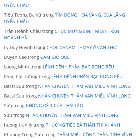
UYỂN CHÂU
Tiêu Tương Dạ Vũ
trong
TÍM ĐỘNG HOA VÀNG. CỦA LÃNG
UYỂN CHÂU
Trần Hoành Châu
trong
CHÚC MỪNG SINH NHẬT TRẦN
HOÀNH HÀ
Ly Duy Huynh
trong
CHOL CHNAM THMAY ở CẦN THƠ
Duyen Cao
trong
ĐÁM GIỖ QUÊ
Luong Minh
trong
LÊNH ĐÊNH PHẬN BẠC RONG RÊU
Phan Cát Tường
trong
LÊNH ĐÊNH PHẬN BẠC RONG RÊU
Bacsi Suu
trong
NHÂN CHUYẾN THĂM VĂN MIẾU VĨNH LONG
Bacsi Suu
trong
NHÂN CHUYẾN THĂM VĂN MIẾU VĨNH LONG
Sửu
trong
KHÔNG ĐỀ 1 CỦA THÁI LÃO
Sửu
trong
NHÂN CHUYẾN THĂM VĂN MIẾU VĨNH LONG
huong tran ly
trong
THƯƠNG TIẾC BÀ THÂN THỊ KHÁNH
Khuong Trong Suu
trong
THĂM MIẾU CÔNG THẦN TỈNH VĨNH