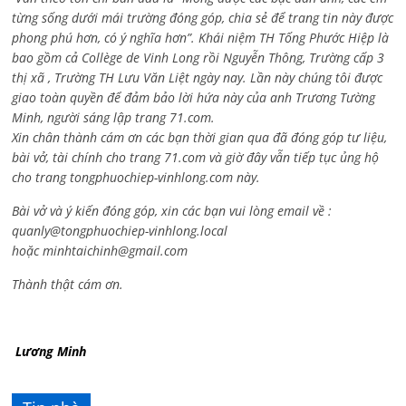
từng sống dưới mái trường đóng góp, chia sẻ để trang tin này được
phong phú hơn, có ý nghĩa hơn”. Khái niệm TH Tống Phước Hiệp là
bao gồm cả
Collège de Vinh Long rồi Nguyễn Thông,
Trường cấp 3
thị xã , Trường TH Lưu Văn Liệt ngày nay. Lần này chúng tôi được
giao toàn quyền để đảm bảo lời hứa này của anh Trương Tường
Minh, người sáng lập trang 71.com.
Xin chân thành cám ơn các bạn thời gian qua đã đóng góp tư liệu,
bài vở, tài chính cho trang 71.com và giờ đây vẫn tiếp tục ủng hộ
cho trang tongphuochiep-vinhlong.com này.
Bài vở và ý kiến đóng góp, xin các bạn vui lòng email về :
quanly@tongphuochiep-vinhlong.local
hoặc
minhtaichinh@gmail.com
Thành thật cám ơn.
Lương Minh