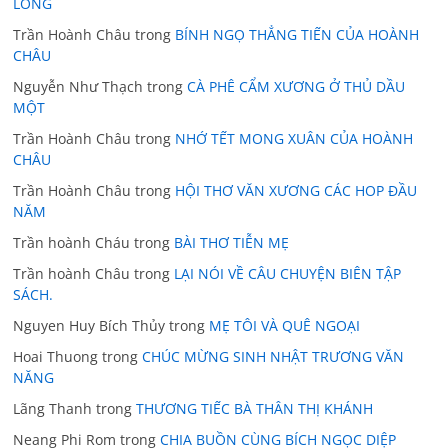
LONG
Trần Hoành Châu
trong
BÍNH NGỌ THẲNG TIẾN CỦA HOÀNH
CHÂU
Nguyễn Như Thạch
trong
CÀ PHÊ CẨM XƯƠNG Ở THỦ DẦU
MỘT
Trần Hoành Châu
trong
NHỚ TẾT MONG XUÂN CỦA HOÀNH
CHÂU
Trần Hoành Châu
trong
HỘI THƠ VĂN XƯƠNG CÁC HOP ĐẦU
NĂM
Trần hoành Cháu
trong
BÀI THƠ TIỄN MẸ
Trần hoành Châu
trong
LẠI NÓI VỀ CÂU CHUYỆN BIÊN TẬP
SÁCH.
Nguyen Huy Bích Thủy
trong
MẸ TÔI VÀ QUÊ NGOẠI
Hoai Thuong
trong
CHÚC MỪNG SINH NHẬT TRƯƠNG VĂN
NĂNG
Lãng Thanh
trong
THƯƠNG TIẾC BÀ THÂN THỊ KHÁNH
Neang Phi Rom
trong
CHIA BUỒN CÙNG BÍCH NGỌC DIỆP