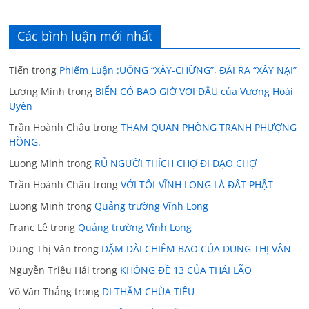
Các bình luận mới nhất
Tiến
trong
Phiếm Luận :UỐNG “XÂY-CHỪNG”, ĐÁI RA “XÂY NẠI”
Lương Minh
trong
BIỂN CÓ BAO GIỜ VƠI ĐÂU của Vương Hoài
Uyên
Trần Hoành Châu
trong
THAM QUAN PHÒNG TRANH PHƯỢNG
HỒNG.
Luong Minh
trong
RỦ NGƯỜI THÍCH CHỢ ĐI DẠO CHỢ
Trần Hoành Châu
trong
VỚI TÔI-VĨNH LONG LÀ ĐẤT PHẬT
Luong Minh
trong
Quảng trường Vĩnh Long
Franc Lê
trong
Quảng trường Vĩnh Long
Dung Thị Vân
trong
DẶM DÀI CHIÊM BAO CỦA DUNG THỊ VÂN
Nguyễn Triệu Hải
trong
KHÔNG ĐỀ 13 CỦA THÁI LÃO
Võ Văn Thắng
trong
ĐI THĂM CHÙA TIÊU