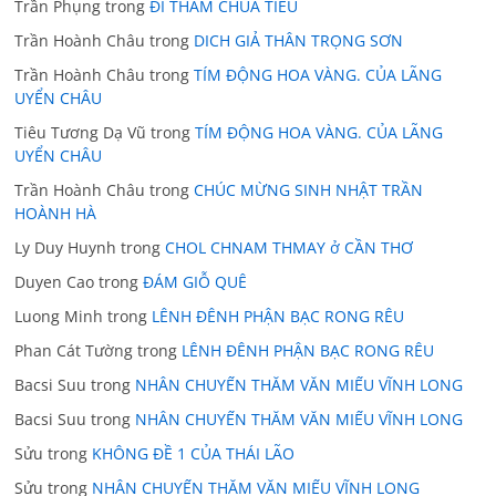
Trần Phụng
trong
ĐI THĂM CHÙA TIÊU
Trần Hoành Châu
trong
DICH GIẢ THÂN TRỌNG SƠN
Trần Hoành Châu
trong
TÍM ĐỘNG HOA VÀNG. CỦA LÃNG
UYỂN CHÂU
Tiêu Tương Dạ Vũ
trong
TÍM ĐỘNG HOA VÀNG. CỦA LÃNG
UYỂN CHÂU
Trần Hoành Châu
trong
CHÚC MỪNG SINH NHẬT TRẦN
HOÀNH HÀ
Ly Duy Huynh
trong
CHOL CHNAM THMAY ở CẦN THƠ
Duyen Cao
trong
ĐÁM GIỖ QUÊ
Luong Minh
trong
LÊNH ĐÊNH PHẬN BẠC RONG RÊU
Phan Cát Tường
trong
LÊNH ĐÊNH PHẬN BẠC RONG RÊU
Bacsi Suu
trong
NHÂN CHUYẾN THĂM VĂN MIẾU VĨNH LONG
Bacsi Suu
trong
NHÂN CHUYẾN THĂM VĂN MIẾU VĨNH LONG
Sửu
trong
KHÔNG ĐỀ 1 CỦA THÁI LÃO
Sửu
trong
NHÂN CHUYẾN THĂM VĂN MIẾU VĨNH LONG