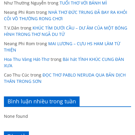
Như Thường Nguyễn
trong
TUỔI THƠ VỚI BÁNH MÌ
Neang Phi Rom
trong
NHÀ THƠ ĐỨC TRUNG ĐÃ BAY RA KHỎI
CÕI VÔ THƯỜNG RONG CHƠI
T.V.Dân
trong
KHÚC TÍM DƯỚI CẦU – DƯ ÂM CỦA MỘT BÓNG
HÌNH TRONG THƠ NGÃ DU TỬ
Neang Phi Rom
trong
MAI LƯƠNG – CỰU HS HAM LÀM TỪ
THIỆN
Hoa Thu Vàng Hát-Thơ
trong
Bài hát TÌNH KHÚC CUNG ĐÀN
XƯA
Cao Thu Cúc
trong
ĐỌC THƠ PABLO NERUDA QUA BẢN DỊCH
THÂN TRONG SƠN
Bình luận nhiều trong tuần
None found