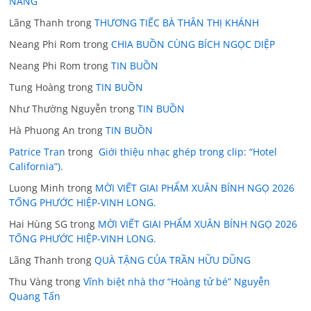
NĂNG
Lãng Thanh
trong
THƯƠNG TIẾC BÀ THÂN THỊ KHÁNH
Neang Phi Rom
trong
CHIA BUỒN CÙNG BÍCH NGỌC DIỆP
Neang Phi Rom
trong
TIN BUỒN
Tung Hoàng
trong
TIN BUỒN
Như Thường Nguyễn
trong
TIN BUỒN
Hà Phuong An
trong
TIN BUỒN
Patrice Tran
trong
Giới thiệu nhạc ghép trong clip: “Hotel
California”).
Luong Minh
trong
MỜI VIẾT GIAI PHẨM XUÂN BÍNH NGỌ 2026
TỐNG PHƯỚC HIỆP-VINH LONG.
Hai Hùng SG
trong
MỜI VIẾT GIAI PHẨM XUÂN BÍNH NGỌ 2026
TỐNG PHƯỚC HIỆP-VINH LONG.
Lãng Thanh
trong
QUÀ TẶNG CỦA TRẦN HỮU DŨNG
Thu Vàng
trong
Vĩnh biệt nhà thơ “Hoàng tử bé” Nguyễn
Quang Tấn