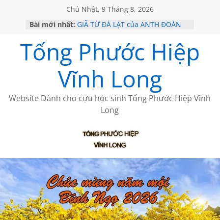
Chủ Nhật, 9 Tháng 8, 2026
Bài mới nhất:
GIÃ TỪ ĐÀ LẠT của ANTH ĐOÀN
SÀI GÒN – HÒN NGỌC VIỄN ĐÔNG
Tống Phước Hiệp
KHÔNG ĐỀ 20 CỦA THÁI LÃO
KHÔNG ĐỀ 19 CỦA THÁI LÃO
CHÙM THƠ CỦA BÍCH HÀ
Vĩnh Long
Website Dành cho cựu học sinh Tống Phước Hiệp Vĩnh
Long