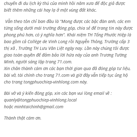
chuyến đi du lịch kỳ thú của mình hồi năm xưa để độc giả được
biết thêm những cái hay lạ ở một vùng đất khác.
Vẫn theo tôn chỉ ban đầu là “Mong được các bậc đàn anh, các em
từng sống dưới mái trường đóng góp, chia sẻ để trang tin này được
phong phú hơn, có ý nghĩa hơn”. Khái niệm TH Tống Phước Hiệp là
bao gồm cả
Collège de Vinh Long rồi Nguyễn Thông,
Trường cấp 3
thị xã , Trường TH Lưu Văn Liệt ngày nay. Lần này chúng tôi được
giao toàn quyền để đảm bảo lời hứa này của anh Trương Tường
Minh, người sáng lập trang 71.com.
Xin chân thành cám ơn các bạn thời gian qua đã đóng góp tư liệu,
bài vở, tài chính cho trang 71.com và giờ đây vẫn tiếp tục ủng hộ
cho trang tongphuochiep-vinhlong.com này.
Bài vở và ý kiến đóng góp, xin các bạn vui lòng email về :
quanly@tongphuochiep-vinhlong.local
hoặc
minhtaichinh@gmail.com
Thành thật cám ơn.