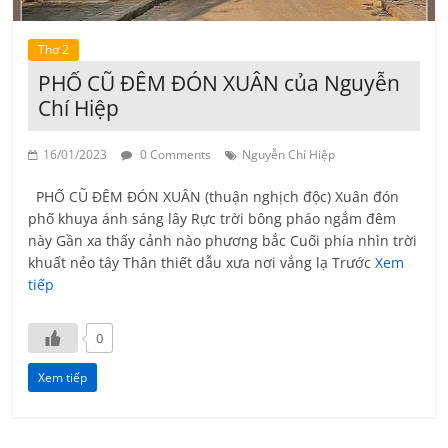
Thơ 2
PHỐ CŨ ĐÊM ĐÓN XUÂN của Nguyễn
Chí Hiệp
16/01/2023
0 Comments
Nguyễn Chí Hiệp
PHỐ CŨ ĐÊM ĐÓN XUÂN (thuận nghịch độc) Xuân đón
phố khuya ánh sáng lây Rực trời bông pháo ngắm đêm
này Gần xa thấy cảnh nào phương bắc Cuối phía nhìn trời
khuất nẻo tây Thân thiết dẫu xưa nơi vắng lạ Trước
Xem
tiếp
0
Xem tiếp