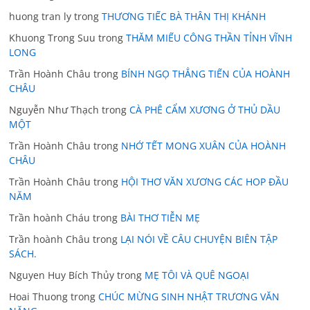
huong tran ly
trong
THƯƠNG TIẾC BÀ THÂN THỊ KHÁNH
Khuong Trong Suu
trong
THĂM MIẾU CÔNG THẦN TỈNH VĨNH
LONG
Trần Hoành Châu
trong
BÍNH NGỌ THẲNG TIẾN CỦA HOÀNH
CHÂU
Nguyễn Như Thạch
trong
CÀ PHÊ CẨM XƯƠNG Ở THỦ DẦU
MỘT
Trần Hoành Châu
trong
NHỚ TẾT MONG XUÂN CỦA HOÀNH
CHÂU
Trần Hoành Châu
trong
HỘI THƠ VĂN XƯƠNG CÁC HOP ĐẦU
NĂM
Trần hoành Cháu
trong
BÀI THƠ TIỄN MẸ
Trần hoành Châu
trong
LẠI NÓI VỀ CÂU CHUYỆN BIÊN TẬP
SÁCH.
Nguyen Huy Bích Thủy
trong
MẸ TÔI VÀ QUÊ NGOẠI
Hoai Thuong
trong
CHÚC MỪNG SINH NHẬT TRƯƠNG VĂN