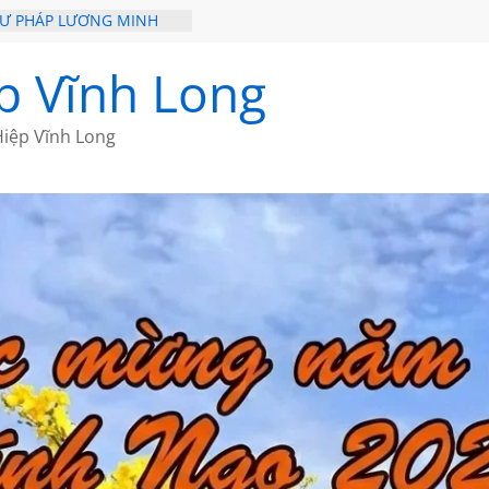
HƯ PHÁP LƯƠNG MINH
ỒI XƯA
p Vĩnh Long
ĐI QUA NHỮNG TRANG
 CỦA CHÂU LỆ DUNG
iệp Vĩnh Long
GẮM NÚI