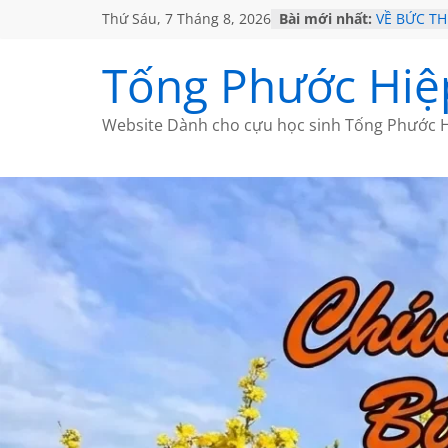
Thứ Sáu, 7 Tháng 8, 2026
Bài mới nhất:
VỀ BỨC T
GẶP Ở MỸ
HỌC SỬ H
Tống Phước Hiệ
MỘT ĐỜI 
SÁCH
BẤT CHỢT
Website Dành cho cựu học sinh Tống Phước H
CÀ PHÊ N