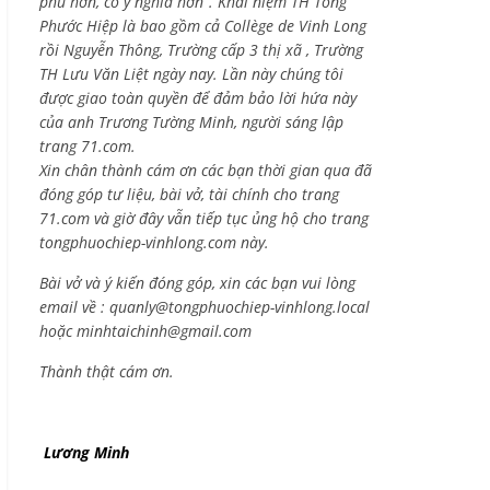
phú hơn, có ý nghĩa hơn”. Khái niệm TH Tống
Phước Hiệp là bao gồm cả
Collège de Vinh Long
rồi Nguyễn Thông,
Trường cấp 3 thị xã , Trường
TH Lưu Văn Liệt ngày nay. Lần này chúng tôi
được giao toàn quyền để đảm bảo lời hứa này
của anh Trương Tường Minh, người sáng lập
trang 71.com.
Xin chân thành cám ơn các bạn thời gian qua đã
đóng góp tư liệu, bài vở, tài chính cho trang
71.com và giờ đây vẫn tiếp tục ủng hộ cho trang
tongphuochiep-vinhlong.com này.
Bài vở và ý kiến đóng góp, xin các bạn vui lòng
email về :
quanly@tongphuochiep-vinhlong.local
hoặc
minhtaichinh@gmail.com
Thành thật cám ơn.
Lương Minh