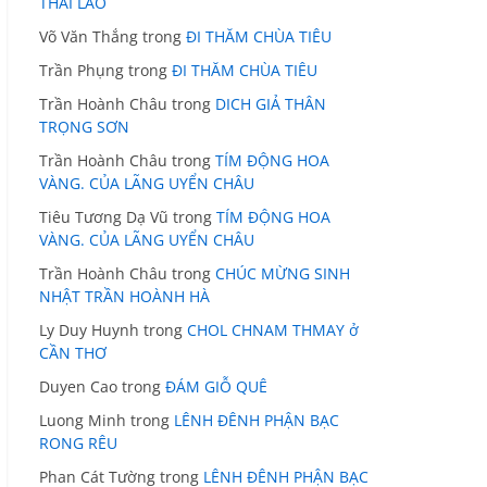
THÁI LÃO
Võ Văn Thắng
trong
ĐI THĂM CHÙA TIÊU
Trần Phụng
trong
ĐI THĂM CHÙA TIÊU
Trần Hoành Châu
trong
DICH GIẢ THÂN
TRỌNG SƠN
Trần Hoành Châu
trong
TÍM ĐỘNG HOA
VÀNG. CỦA LÃNG UYỂN CHÂU
Tiêu Tương Dạ Vũ
trong
TÍM ĐỘNG HOA
VÀNG. CỦA LÃNG UYỂN CHÂU
Trần Hoành Châu
trong
CHÚC MỪNG SINH
NHẬT TRẦN HOÀNH HÀ
Ly Duy Huynh
trong
CHOL CHNAM THMAY ở
CẦN THƠ
Duyen Cao
trong
ĐÁM GIỖ QUÊ
Luong Minh
trong
LÊNH ĐÊNH PHẬN BẠC
RONG RÊU
Phan Cát Tường
trong
LÊNH ĐÊNH PHẬN BẠC