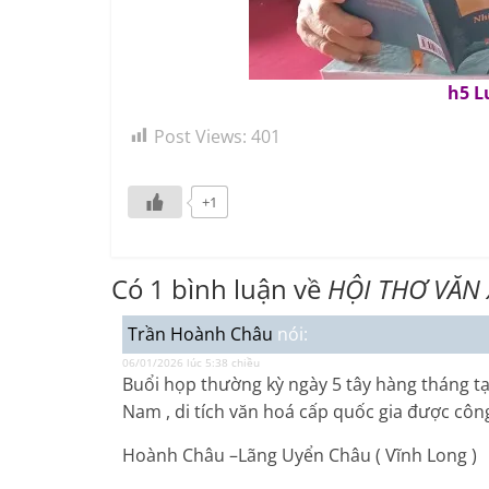
h5 L
Post Views:
401
+1
Có 1 bình luận về
HỘI THƠ VĂN
Trần Hoành Châu
nói:
06/01/2026 lúc 5:38 chiều
Buổi họp thường kỳ ngày 5 tây hàng tháng t
Nam , di tích văn hoá cấp quốc gia được cô
Hoành Châu –Lãng Uyển Châu ( Vĩnh Long )