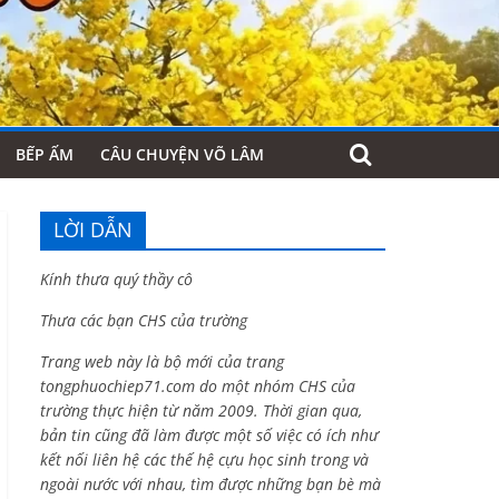
BẾP ẤM
CÂU CHUYỆN VÕ LÂM
LỜI DẪN
Kính thưa quý thầy cô
Thưa các bạn CHS của trường
Trang web này là bộ mới của trang
tongphuochiep71.com do một nhóm CHS của
trường thực hiện từ năm 2009. Thời gian qua,
bản tin cũng đã làm được một số việc có ích như
kết nối liên hệ các thế hệ cựu học sinh trong và
ngoài nước với nhau, tìm được những bạn bè mà