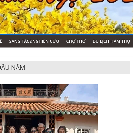
Ê
SÁNG TÁC&NGHIÊN CỨU
CHỢ THƠ
DU LỊCH HÀM THỤ
ĐẦU NĂM