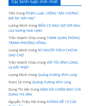
Các bình luận mới nhất
Tiến
trong
Phiếm Luận :UỐNG “XÂY-CHỪNG”,
ĐÁI RA “XÂY NẠI”
Lương Minh
trong
BIỂN CÓ BAO GIỜ VƠI ĐÂU
của Vương Hoài Uyên
Trần Hoành Châu
trong
THAM QUAN PHÒNG
TRANH PHƯỢNG HỒNG.
Luong Minh
trong
RỦ NGƯỜI THÍCH CHỢ ĐI
DẠO CHỢ
Trần Hoành Châu
trong
VỚI TÔI-VĨNH LONG
LÀ ĐẤT PHẬT
Luong Minh
trong
Quảng trường Vĩnh Long
Franc Lê
trong
Quảng trường Vĩnh Long
Dung Thị Vân
trong
DẶM DÀI CHIÊM BAO CỦA
DUNG THỊ VÂN
Nguyễn Triệu Hải
trong
KHÔNG ĐỀ 13 CỦA