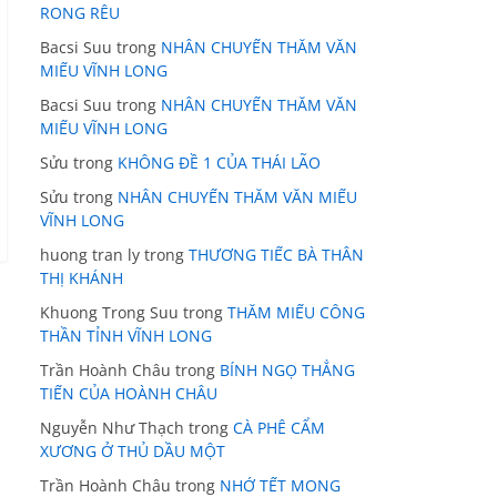
RONG RÊU
Bacsi Suu
trong
NHÂN CHUYẾN THĂM VĂN
MIẾU VĨNH LONG
Bacsi Suu
trong
NHÂN CHUYẾN THĂM VĂN
MIẾU VĨNH LONG
Sửu
trong
KHÔNG ĐỀ 1 CỦA THÁI LÃO
Sửu
trong
NHÂN CHUYẾN THĂM VĂN MIẾU
VĨNH LONG
huong tran ly
trong
THƯƠNG TIẾC BÀ THÂN
THỊ KHÁNH
Khuong Trong Suu
trong
THĂM MIẾU CÔNG
THẦN TỈNH VĨNH LONG
Trần Hoành Châu
trong
BÍNH NGỌ THẲNG
TIẾN CỦA HOÀNH CHÂU
Nguyễn Như Thạch
trong
CÀ PHÊ CẨM
XƯƠNG Ở THỦ DẦU MỘT
Trần Hoành Châu
trong
NHỚ TẾT MONG