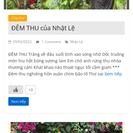
Chợ thơ
ĐÊM THU của Nhật Lệ
29/03/2022
1 Comment
Nhật Lệ
ĐÊM THU Trăng về đâu suối tình xao sóng nhớ Dốc truông
mòn hiu hắt bóng sương lam Em chờ anh rừng thu nhòa
thương cảm Khát khao nào thoát ngục tối cầm giam ***
Đêm thu nghiêng hồn xuân chìm bão tố Thơ sai
Xem tiếp
+3
Xem tiếp