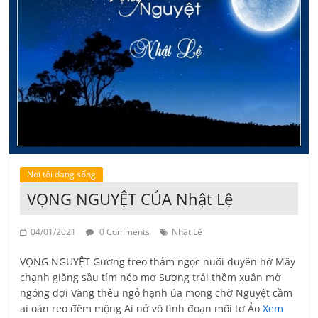
Nơi tôi đang sống
VỌNG NGUYỆT CỦA Nhật Lệ
04/01/2021
0 Comments
Nhật Lệ
VỌNG NGUYỆT Gương treo thảm ngọc nuối duyên hờ Mây
chạnh giăng sầu tím nẻo mơ Sương trải thềm xuân mờ
ngóng đợi Vàng thêu ngỏ hạnh úa mong chờ Nguyệt cầm
ai oán reo đêm mộng Ai nở vô tình đoạn mối tơ Ảo
Xem