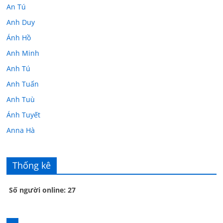
An Tú
Anh Duy
Ánh Hồ
Anh Minh
Anh Tú
Anh Tuấn
Anh Tuù
Ánh Tuyết
Anna Hà
Anth Đoàn
Âu Tú Vân
Thống kê
Bác sĩ Hoa
Số người online: 27
Bác sĩ Stephen Mak
Bác Đạt
Bác Đạt