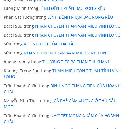
Luong Minh
trong
LÊNH ĐÊNH PHẬN BẠC RONG RÊU
Phan Cát Tường
trong
LÊNH ĐÊNH PHẬN BẠC RONG RÊU
Bacsi Suu
trong
NHÂN CHUYẾN THĂM VĂN MIẾU VĨNH LONG
Bacsi Suu
trong
NHÂN CHUYẾN THĂM VĂN MIẾU VĨNH LONG
Sửu
trong
KHÔNG ĐỀ 1 CỦA THÁI LÃO
Sửu
trong
NHÂN CHUYẾN THĂM VĂN MIẾU VĨNH LONG
huong tran ly
trong
THƯƠNG TIẾC BÀ THÂN THỊ KHÁNH
Khuong Trong Suu
trong
THĂM MIẾU CÔNG THẦN TỈNH VĨNH
LONG
Trần Hoành Châu
trong
BÍNH NGỌ THẲNG TIẾN CỦA HOÀNH
CHÂU
Nguyễn Như Thạch
trong
CÀ PHÊ CẨM XƯƠNG Ở THỦ DẦU
MỘT
Trần Hoành Châu
trong
NHỚ TẾT MONG XUÂN CỦA HOÀNH
CHÂU