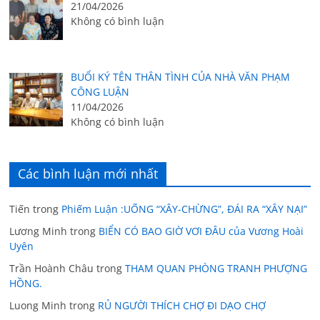
21/04/2026
Không có bình luận
BUỔI KÝ TÊN THÂN TÌNH CỦA NHÀ VĂN PHẠM
CÔNG LUẬN
11/04/2026
Không có bình luận
Các bình luận mới nhất
Tiến
trong
Phiếm Luận :UỐNG “XÂY-CHỪNG”, ĐÁI RA “XÂY NẠI”
Lương Minh
trong
BIỂN CÓ BAO GIỜ VƠI ĐÂU của Vương Hoài
Uyên
Trần Hoành Châu
trong
THAM QUAN PHÒNG TRANH PHƯỢNG
HỒNG.
Luong Minh
trong
RỦ NGƯỜI THÍCH CHỢ ĐI DẠO CHỢ