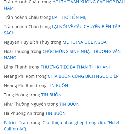
Trần Hoành Châu
trong
HỘI THƠ VĂN XƯƠNG CÁC HOP ĐẦU
NĂM
Trần hoành Cháu
trong
BÀI THƠ TIỄN MẸ
Trần hoành Châu
trong
LẠI NÓI VỀ CÂU CHUYỆN BIÊN TẬP
SÁCH.
Nguyen Huy Bích Thủy
trong
MẸ TÔI VÀ QUÊ NGOẠI
Hoai Thuong
trong
CHÚC MỪNG SINH NHẬT TRƯƠNG VĂN
NĂNG
Lãng Thanh
trong
THƯƠNG TIẾC BÀ THÂN THỊ KHÁNH
Neang Phi Rom
trong
CHIA BUỒN CÙNG BÍCH NGỌC DIỆP
Neang Phi Rom
trong
TIN BUỒN
Tung Hoàng
trong
TIN BUỒN
Như Thường Nguyễn
trong
TIN BUỒN
Hà Phuong An
trong
TIN BUỒN
Patrice Tran
trong
Giới thiệu nhạc ghép trong clip: “Hotel
California”).