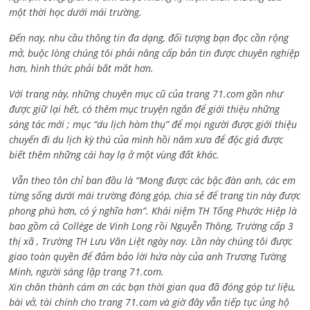
một thời học dưới mái trường.
Đến nay, nhu cầu thông tin đa dạng, đối tượng bạn đọc cần rộng
mở, buộc lòng chúng tôi phải nâng cấp bản tin được chuyên nghiệp
hơn, hình thức phải bắt mắt hơn.
Với trang này, những chuyên mục cũ của trang 71.com gần như
được giữ lại hết, có thêm mục truyện ngắn để giới thiệu những
sáng tác mới ; mục “du lịch hàm thụ” để mọi người được giới thiệu
chuyến đi du lịch kỳ thú của mình hồi năm xưa để độc giả được
biết thêm những cái hay lạ ở một vùng đất khác.
Vẫn theo tôn chỉ ban đầu là “Mong được các bậc đàn anh, các em
từng sống dưới mái trường đóng góp, chia sẻ để trang tin này được
phong phú hơn, có ý nghĩa hơn”. Khái niệm TH Tống Phước Hiệp là
bao gồm cả
Collège de Vinh Long rồi Nguyễn Thông,
Trường cấp 3
thị xã , Trường TH Lưu Văn Liệt ngày nay. Lần này chúng tôi được
giao toàn quyền để đảm bảo lời hứa này của anh Trương Tường
Minh, người sáng lập trang 71.com.
Xin chân thành cám ơn các bạn thời gian qua đã đóng góp tư liệu,
bài vở, tài chính cho trang 71.com và giờ đây vẫn tiếp tục ủng hộ