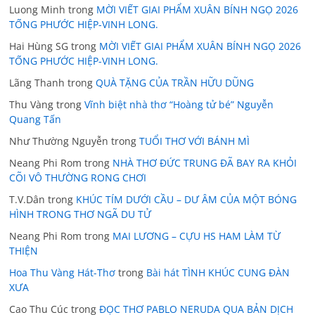
Luong Minh
trong
MỜI VIẾT GIAI PHẨM XUÂN BÍNH NGỌ 2026
TỐNG PHƯỚC HIỆP-VINH LONG.
Hai Hùng SG
trong
MỜI VIẾT GIAI PHẨM XUÂN BÍNH NGỌ 2026
TỐNG PHƯỚC HIỆP-VINH LONG.
Lãng Thanh
trong
QUÀ TẶNG CỦA TRẦN HỮU DŨNG
Thu Vàng
trong
Vĩnh biệt nhà thơ “Hoàng tử bé” Nguyễn
Quang Tấn
Như Thường Nguyễn
trong
TUỔI THƠ VỚI BÁNH MÌ
Neang Phi Rom
trong
NHÀ THƠ ĐỨC TRUNG ĐÃ BAY RA KHỎI
CÕI VÔ THƯỜNG RONG CHƠI
T.V.Dân
trong
KHÚC TÍM DƯỚI CẦU – DƯ ÂM CỦA MỘT BÓNG
HÌNH TRONG THƠ NGÃ DU TỬ
Neang Phi Rom
trong
MAI LƯƠNG – CỰU HS HAM LÀM TỪ
THIỆN
Hoa Thu Vàng Hát-Thơ
trong
Bài hát TÌNH KHÚC CUNG ĐÀN
XƯA
Cao Thu Cúc
trong
ĐỌC THƠ PABLO NERUDA QUA BẢN DỊCH