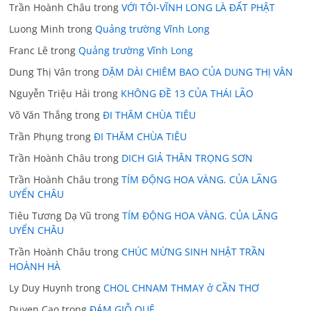
Trần Hoành Châu
trong
VỚI TÔI-VĨNH LONG LÀ ĐẤT PHẬT
Luong Minh
trong
Quảng trường Vĩnh Long
Franc Lê
trong
Quảng trường Vĩnh Long
Dung Thị Vân
trong
DẶM DÀI CHIÊM BAO CỦA DUNG THỊ VÂN
Nguyễn Triệu Hải
trong
KHÔNG ĐỀ 13 CỦA THÁI LÃO
Võ Văn Thắng
trong
ĐI THĂM CHÙA TIÊU
Trần Phụng
trong
ĐI THĂM CHÙA TIÊU
Trần Hoành Châu
trong
DICH GIẢ THÂN TRỌNG SƠN
Trần Hoành Châu
trong
TÍM ĐỘNG HOA VÀNG. CỦA LÃNG
UYỂN CHÂU
Tiêu Tương Dạ Vũ
trong
TÍM ĐỘNG HOA VÀNG. CỦA LÃNG
UYỂN CHÂU
Trần Hoành Châu
trong
CHÚC MỪNG SINH NHẬT TRẦN
HOÀNH HÀ
Ly Duy Huynh
trong
CHOL CHNAM THMAY ở CẦN THƠ
Duyen Cao
trong
ĐÁM GIỖ QUÊ