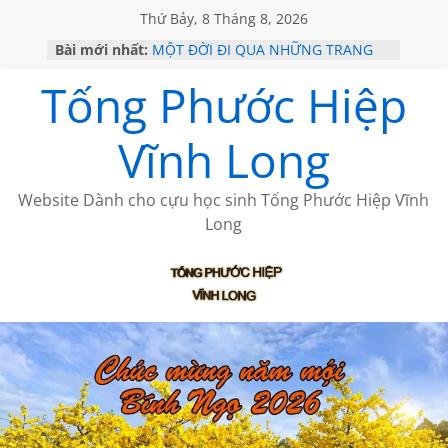
Thứ Bảy, 8 Tháng 8, 2026
Bài mới nhất:
MỘT ĐỜI ĐI QUA NHỮNG TRANG
SÁCH
Tống Phước Hiệp
KHÔNG ĐỀ 19 CỦA THÁI LÃO
CHÙM THƠ CỦA BÍCH HÀ
GIÃ TỪ ĐÀ LẠT của ANTH ĐOÀN
Vĩnh Long
HỌC SỬ HỒI XƯA
Website Dành cho cựu học sinh Tống Phước Hiệp Vĩnh
Long