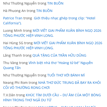
Như Thường Nguyễn
trong
TIN BUỒN
Hà Phuong An
trong
TIN BUỒN
Patrice Tran
trong
Giới thiệu nhạc ghép trong clip: “Hotel
California”).
Luong Minh
trong
MỜI VIẾT GIAI PHẨM XUÂN BÍNH NGỌ 2026
TỐNG PHƯỚC HIỆP-VINH LONG.
Hai Hùng SG
trong
MỜI VIẾT GIAI PHẨM XUÂN BÍNH NGỌ 2026
TỐNG PHƯỚC HIỆP-VINH LONG.
Lãng Thanh
trong
QUÀ TẶNG CỦA TRẦN HỮU DŨNG
Thu Vàng
trong
Vĩnh biệt nhà thơ “Hoàng tử bé” Nguyễn
Quang Tấn
Như Thường Nguyễn
trong
TUỔI THƠ VỚI BÁNH MÌ
Neang Phi Rom
trong
NHÀ THƠ ĐỨC TRUNG ĐÃ BAY RA KHỎI
CÕI VÔ THƯỜNG RONG CHƠI
T.V.Dân
trong
KHÚC TÍM DƯỚI CẦU – DƯ ÂM CỦA MỘT BÓNG
HÌNH TRONG THƠ NGÃ DU TỬ