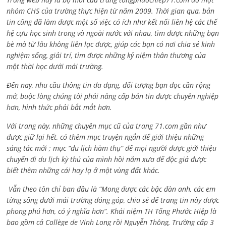
nhóm CHS của trường thực hiện từ năm 2009. Thời gian qua, bản
tin cũng đã làm được một số việc có ích như kết nối liên hệ các thế
hệ cựu học sinh trong và ngoài nước với nhau, tìm được những bạn
bè mà từ lâu không liên lạc được, giúp các bạn có nơi chia sẻ kinh
nghiệm sống, giải trí, tìm được những kỷ niệm thân thương của
một thời học dưới mái trường.
Đến nay, nhu cầu thông tin đa dạng, đối tượng bạn đọc cần rộng
mở, buộc lòng chúng tôi phải nâng cấp bản tin được chuyên nghiệp
hơn, hình thức phải bắt mắt hơn.
Với trang này, những chuyên mục cũ của trang 71.com gần như
được giữ lại hết, có thêm mục truyện ngắn để giới thiệu những
sáng tác mới ; mục “du lịch hàm thụ” để mọi người được giới thiệu
chuyến đi du lịch kỳ thú của mình hồi năm xưa để độc giả được
biết thêm những cái hay lạ ở một vùng đất khác.
Vẫn theo tôn chỉ ban đầu là “Mong được các bậc đàn anh, các em
từng sống dưới mái trường đóng góp, chia sẻ để trang tin này được
phong phú hơn, có ý nghĩa hơn”. Khái niệm TH Tống Phước Hiệp là
bao gồm cả
Collège de Vinh Long rồi Nguyễn Thông,
Trường cấp 3