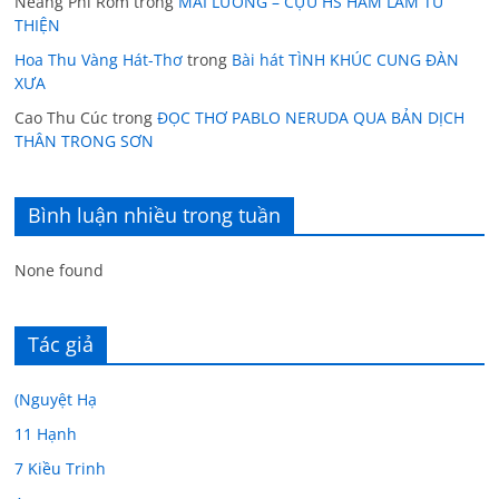
Neang Phi Rom
trong
MAI LƯƠNG – CỰU HS HAM LÀM TỪ
THIỆN
Hoa Thu Vàng Hát-Thơ
trong
Bài hát TÌNH KHÚC CUNG ĐÀN
XƯA
Cao Thu Cúc
trong
ĐỌC THƠ PABLO NERUDA QUA BẢN DỊCH
THÂN TRONG SƠN
Bình luận nhiều trong tuần
None found
Tác giả
(Nguyệt Hạ
11 Hạnh
7 Kiều Trinh