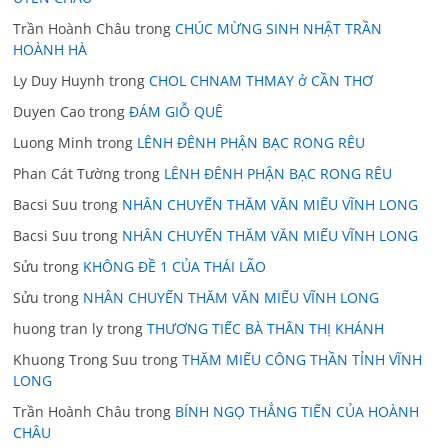
Trần Hoành Châu
trong
CHÚC MỪNG SINH NHẬT TRẦN
HOÀNH HÀ
Ly Duy Huynh
trong
CHOL CHNAM THMAY ở CẦN THƠ
Duyen Cao
trong
ĐÁM GIỖ QUÊ
Luong Minh
trong
LÊNH ĐÊNH PHẬN BẠC RONG RÊU
Phan Cát Tường
trong
LÊNH ĐÊNH PHẬN BẠC RONG RÊU
Bacsi Suu
trong
NHÂN CHUYẾN THĂM VĂN MIẾU VĨNH LONG
Bacsi Suu
trong
NHÂN CHUYẾN THĂM VĂN MIẾU VĨNH LONG
Sửu
trong
KHÔNG ĐỀ 1 CỦA THÁI LÃO
Sửu
trong
NHÂN CHUYẾN THĂM VĂN MIẾU VĨNH LONG
huong tran ly
trong
THƯƠNG TIẾC BÀ THÂN THỊ KHÁNH
Khuong Trong Suu
trong
THĂM MIẾU CÔNG THẦN TỈNH VĨNH
LONG
Trần Hoành Châu
trong
BÍNH NGỌ THẲNG TIẾN CỦA HOÀNH
CHÂU