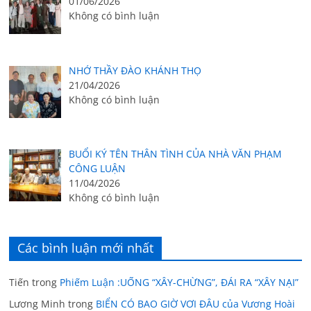
01/06/2026
Không có bình luận
NHỚ THẦY ĐÀO KHÁNH THỌ
21/04/2026
Không có bình luận
BUỔI KÝ TÊN THÂN TÌNH CỦA NHÀ VĂN PHẠM
CÔNG LUẬN
11/04/2026
Không có bình luận
Các bình luận mới nhất
Tiến
trong
Phiếm Luận :UỐNG “XÂY-CHỪNG”, ĐÁI RA “XÂY NẠI”
Lương Minh
trong
BIỂN CÓ BAO GIỜ VƠI ĐÂU của Vương Hoài