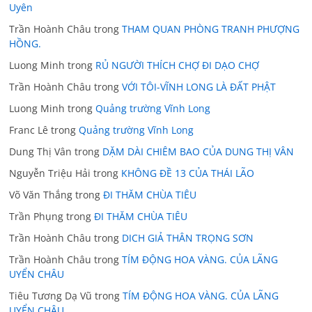
Uyên
Trần Hoành Châu
trong
THAM QUAN PHÒNG TRANH PHƯỢNG
HỒNG.
Luong Minh
trong
RỦ NGƯỜI THÍCH CHỢ ĐI DẠO CHỢ
Trần Hoành Châu
trong
VỚI TÔI-VĨNH LONG LÀ ĐẤT PHẬT
Luong Minh
trong
Quảng trường Vĩnh Long
Franc Lê
trong
Quảng trường Vĩnh Long
Dung Thị Vân
trong
DẶM DÀI CHIÊM BAO CỦA DUNG THỊ VÂN
Nguyễn Triệu Hải
trong
KHÔNG ĐỀ 13 CỦA THÁI LÃO
Võ Văn Thắng
trong
ĐI THĂM CHÙA TIÊU
Trần Phụng
trong
ĐI THĂM CHÙA TIÊU
Trần Hoành Châu
trong
DICH GIẢ THÂN TRỌNG SƠN
Trần Hoành Châu
trong
TÍM ĐỘNG HOA VÀNG. CỦA LÃNG
UYỂN CHÂU
Tiêu Tương Dạ Vũ
trong
TÍM ĐỘNG HOA VÀNG. CỦA LÃNG
UYỂN CHÂU