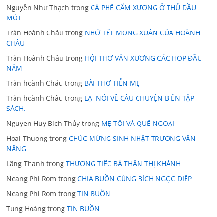
Nguyễn Như Thạch
trong
CÀ PHÊ CẨM XƯƠNG Ở THỦ DẦU
MỘT
Trần Hoành Châu
trong
NHỚ TẾT MONG XUÂN CỦA HOÀNH
CHÂU
Trần Hoành Châu
trong
HỘI THƠ VĂN XƯƠNG CÁC HOP ĐẦU
NĂM
Trần hoành Cháu
trong
BÀI THƠ TIỄN MẸ
Trần hoành Châu
trong
LẠI NÓI VỀ CÂU CHUYỆN BIÊN TẬP
SÁCH.
Nguyen Huy Bích Thủy
trong
MẸ TÔI VÀ QUÊ NGOẠI
Hoai Thuong
trong
CHÚC MỪNG SINH NHẬT TRƯƠNG VĂN
NĂNG
Lãng Thanh
trong
THƯƠNG TIẾC BÀ THÂN THỊ KHÁNH
Neang Phi Rom
trong
CHIA BUỒN CÙNG BÍCH NGỌC DIỆP
Neang Phi Rom
trong
TIN BUỒN
Tung Hoàng
trong
TIN BUỒN