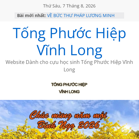
Thứ Sáu, 7 Tháng 8, 2026
Bài mới nhất:
VỀ BỨC THƯ PHÁP LƯƠNG MINH
GẶP Ở MỸ
Tống Phước Hiệp
HỌC SỬ HỒI XƯA
MỘT ĐỜI ĐI QUA NHỮNG TRANG
SÁCH
Vĩnh Long
BẤT CHỢT CỦA CHÂU LỆ DUNG
CÀ PHÊ NGẮM NÚI
Website Dành cho cựu học sinh Tống Phước Hiệp Vĩnh
Long