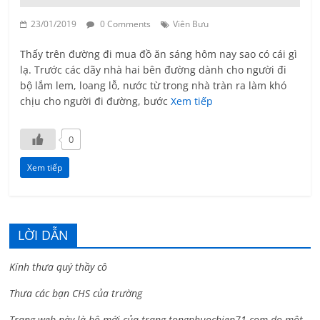
23/01/2019
0 Comments
Viên Bưu
Thấy trên đường đi mua đồ ăn sáng hôm nay sao có cái gì
lạ. Trước các dãy nhà hai bên đường dành cho người đi
bộ lắm lem, loang lỗ, nước từ trong nhà tràn ra làm khó
chịu cho người đi đường, bước
Xem tiếp
0
Xem tiếp
LỜI DẪN
Kính thưa quý thầy cô
Thưa các bạn CHS của trường
Trang web này là bộ mới của trang tongphuochiep71.com do một