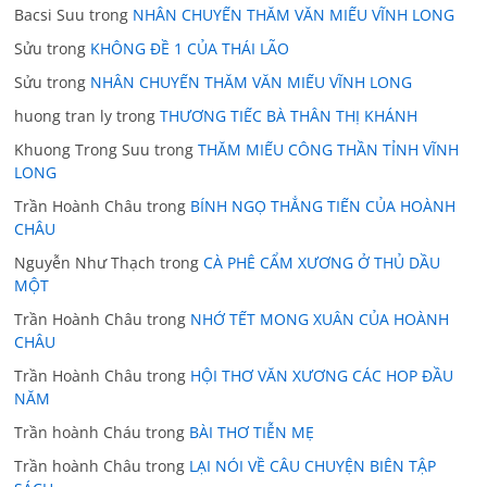
Bacsi Suu
trong
NHÂN CHUYẾN THĂM VĂN MIẾU VĨNH LONG
Sửu
trong
KHÔNG ĐỀ 1 CỦA THÁI LÃO
Sửu
trong
NHÂN CHUYẾN THĂM VĂN MIẾU VĨNH LONG
huong tran ly
trong
THƯƠNG TIẾC BÀ THÂN THỊ KHÁNH
Khuong Trong Suu
trong
THĂM MIẾU CÔNG THẦN TỈNH VĨNH
LONG
Trần Hoành Châu
trong
BÍNH NGỌ THẲNG TIẾN CỦA HOÀNH
CHÂU
Nguyễn Như Thạch
trong
CÀ PHÊ CẨM XƯƠNG Ở THỦ DẦU
MỘT
Trần Hoành Châu
trong
NHỚ TẾT MONG XUÂN CỦA HOÀNH
CHÂU
Trần Hoành Châu
trong
HỘI THƠ VĂN XƯƠNG CÁC HOP ĐẦU
NĂM
Trần hoành Cháu
trong
BÀI THƠ TIỄN MẸ
Trần hoành Châu
trong
LẠI NÓI VỀ CÂU CHUYỆN BIÊN TẬP