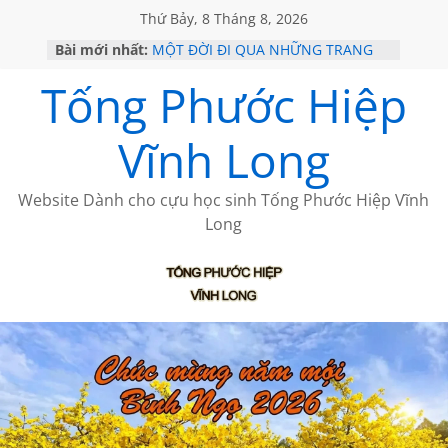
Thứ Bảy, 8 Tháng 8, 2026
Bài mới nhất:
MỘT ĐỜI ĐI QUA NHỮNG TRANG
SÁCH
Tống Phước Hiệp
KHÔNG ĐỀ 19 CỦA THÁI LÃO
CHÙM THƠ CỦA BÍCH HÀ
GIÃ TỪ ĐÀ LẠT của ANTH ĐOÀN
Vĩnh Long
HỌC SỬ HỒI XƯA
Website Dành cho cựu học sinh Tống Phước Hiệp Vĩnh
Long