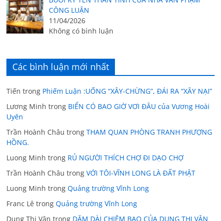
CÔNG LUẬN
11/04/2026
Không có bình luận
Các bình luận mới nhất
Tiến
trong
Phiếm Luận :UỐNG “XÂY-CHỪNG”, ĐÁI RA “XÂY NẠI”
Lương Minh
trong
BIỂN CÓ BAO GIỜ VƠI ĐÂU của Vương Hoài
Uyên
Trần Hoành Châu
trong
THAM QUAN PHÒNG TRANH PHƯỢNG
HỒNG.
Luong Minh
trong
RỦ NGƯỜI THÍCH CHỢ ĐI DẠO CHỢ
Trần Hoành Châu
trong
VỚI TÔI-VĨNH LONG LÀ ĐẤT PHẬT
Luong Minh
trong
Quảng trường Vĩnh Long
Franc Lê
trong
Quảng trường Vĩnh Long
Dung Thị Vân
trong
DẶM DÀI CHIÊM BAO CỦA DUNG THỊ VÂN