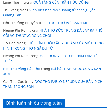
Lãng Thanh
trong
QUÀ TẶNG CỦA TRẦN HỮU DŨNG
Thu Vàng
trong
Vĩnh biệt nhà thơ “Hoàng tử bé” Nguyễn
Quang Tấn
Như Thường Nguyễn
trong
TUỔI THƠ VỚI BÁNH MÌ
Neang Phi Rom
trong
NHÀ THƠ ĐỨC TRUNG ĐÃ BAY RA KHỎI
CÕI VÔ THƯỜNG RONG CHƠI
T.V.Dân
trong
KHÚC TÍM DƯỚI CẦU – DƯ ÂM CỦA MỘT BÓNG
HÌNH TRONG THƠ NGÃ DU TỬ
Neang Phi Rom
trong
MAI LƯƠNG – CỰU HS HAM LÀM TỪ
THIỆN
Hoa Thu Vàng Hát-Thơ
trong
Bài hát TÌNH KHÚC CUNG ĐÀN
XƯA
Cao Thu Cúc
trong
ĐỌC THƠ PABLO NERUDA QUA BẢN DỊCH
THÂN TRONG SƠN
Bình luận nhiều trong tuần