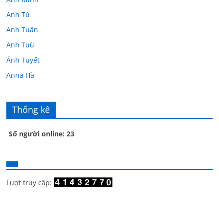
Anh Tú
Anh Tuấn
Anh Tuù
Ánh Tuyết
Anna Hà
Anth Đoàn
Âu Tú Vân
Thống kê
Bác sĩ Hoa
Số người online: 23
Bác sĩ Stephen Mak
Bác Đạt
Bác Đạt
Bạch Cúc
Lượt truy cập:
Bạch Huệ
Bạch lộ