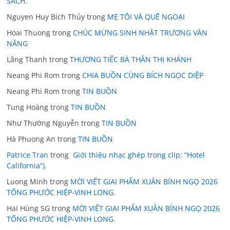
SÁCH.
Nguyen Huy Bích Thủy
trong
MẸ TÔI VÀ QUÊ NGOẠI
Hoai Thuong
trong
CHÚC MỪNG SINH NHẬT TRƯƠNG VĂN
NĂNG
Lãng Thanh
trong
THƯƠNG TIẾC BÀ THÂN THỊ KHÁNH
Neang Phi Rom
trong
CHIA BUỒN CÙNG BÍCH NGỌC DIỆP
Neang Phi Rom
trong
TIN BUỒN
Tung Hoàng
trong
TIN BUỒN
Như Thường Nguyễn
trong
TIN BUỒN
Hà Phuong An
trong
TIN BUỒN
Patrice Tran
trong
Giới thiệu nhạc ghép trong clip: “Hotel
California”).
Luong Minh
trong
MỜI VIẾT GIAI PHẨM XUÂN BÍNH NGỌ 2026
TỐNG PHƯỚC HIỆP-VINH LONG.
Hai Hùng SG
trong
MỜI VIẾT GIAI PHẨM XUÂN BÍNH NGỌ 2026
TỐNG PHƯỚC HIỆP-VINH LONG.