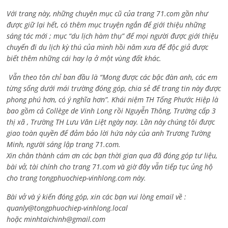
Với trang này, những chuyên mục cũ của trang 71.com gần như
được giữ lại hết, có thêm mục truyện ngắn để giới thiệu những
sáng tác mới ; mục “du lịch hàm thụ” để mọi người được giới thiệu
chuyến đi du lịch kỳ thú của mình hồi năm xưa để độc giả được
biết thêm những cái hay lạ ở một vùng đất khác.
Vẫn theo tôn chỉ ban đầu là “Mong được các bậc đàn anh, các em
từng sống dưới mái trường đóng góp, chia sẻ để trang tin này được
phong phú hơn, có ý nghĩa hơn”. Khái niệm TH Tống Phước Hiệp là
bao gồm cả
Collège de Vinh Long rồi Nguyễn Thông,
Trường cấp 3
thị xã , Trường TH Lưu Văn Liệt ngày nay. Lần này chúng tôi được
giao toàn quyền để đảm bảo lời hứa này của anh Trương Tường
Minh, người sáng lập trang 71.com.
Xin chân thành cám ơn các bạn thời gian qua đã đóng góp tư liệu,
bài vở, tài chính cho trang 71.com và giờ đây vẫn tiếp tục ủng hộ
cho trang tongphuochiep-vinhlong.com này.
Bài vở và ý kiến đóng góp, xin các bạn vui lòng email về :
quanly@tongphuochiep-vinhlong.local
hoặc
minhtaichinh@gmail.com