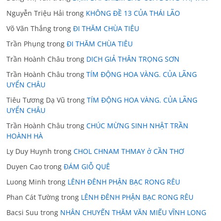
Nguyễn Triệu Hải
trong
KHÔNG ĐỀ 13 CỦA THÁI LÃO
Võ Văn Thắng
trong
ĐI THĂM CHÙA TIÊU
Trần Phụng
trong
ĐI THĂM CHÙA TIÊU
Trần Hoành Châu
trong
DICH GIẢ THÂN TRỌNG SƠN
Trần Hoành Châu
trong
TÍM ĐỘNG HOA VÀNG. CỦA LÃNG
UYỂN CHÂU
Tiêu Tương Dạ Vũ
trong
TÍM ĐỘNG HOA VÀNG. CỦA LÃNG
UYỂN CHÂU
Trần Hoành Châu
trong
CHÚC MỪNG SINH NHẬT TRẦN
HOÀNH HÀ
Ly Duy Huynh
trong
CHOL CHNAM THMAY ở CẦN THƠ
Duyen Cao
trong
ĐÁM GIỖ QUÊ
Luong Minh
trong
LÊNH ĐÊNH PHẬN BẠC RONG RÊU
Phan Cát Tường
trong
LÊNH ĐÊNH PHẬN BẠC RONG RÊU
Bacsi Suu
trong
NHÂN CHUYẾN THĂM VĂN MIẾU VĨNH LONG