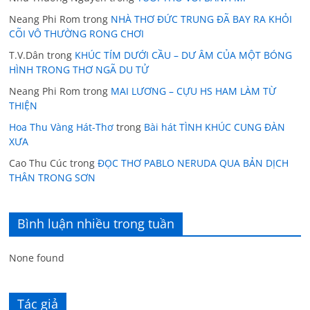
Neang Phi Rom
trong
NHÀ THƠ ĐỨC TRUNG ĐÃ BAY RA KHỎI
CÕI VÔ THƯỜNG RONG CHƠI
T.V.Dân
trong
KHÚC TÍM DƯỚI CẦU – DƯ ÂM CỦA MỘT BÓNG
HÌNH TRONG THƠ NGÃ DU TỬ
Neang Phi Rom
trong
MAI LƯƠNG – CỰU HS HAM LÀM TỪ
THIỆN
Hoa Thu Vàng Hát-Thơ
trong
Bài hát TÌNH KHÚC CUNG ĐÀN
XƯA
Cao Thu Cúc
trong
ĐỌC THƠ PABLO NERUDA QUA BẢN DỊCH
THÂN TRONG SƠN
Bình luận nhiều trong tuần
None found
Tác giả