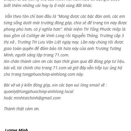
biết thêm những cái hay lạ ở một vùng đất khác.
Vẫn theo tôn chỉ ban đầu là “Mong được các bậc đàn anh, các em
từng sống dưới mái trường đóng góp, chia sẻ để trang tin này được
phong phú hơn, có ý nghĩa hơn”. Khái niệm TH Tống Phước Hiệp là
bao gồm cả
Collège de Vinh Long rồi Nguyễn Thông,
Trường cấp 3
thị xã , Trường TH Lưu Văn Liệt ngày nay. Lần này chúng tôi được
giao toàn quyền để đảm bảo lời hứa này của anh Trương Tường
Minh, người sáng lập trang 71.com.
Xin chân thành cám ơn các bạn thời gian qua đã đóng góp tư liệu,
bài vở, tài chính cho trang 71.com và giờ đây vẫn tiếp tục ủng hộ
cho trang tongphuochiep-vinhlong.com này.
Bài vở và ý kiến đóng góp, xin các bạn vui lòng email về :
quanly@tongphuochiep-vinhlong.local
hoặc
minhtaichinh@gmail.com
Thành thật cám ơn.
Lương Minh