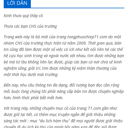
LỜI DẪN
Kính thưa quý thầy cô
Thưa các bạn CHS của trường
Trang web này là bộ mới của trang tongphuochiep71.com do một
nhóm CHS của trường thực hiện từ năm 2009. Thời gian qua, bản
tin cũng đã làm được một số việc có ích như kết nối liên hệ các thế
hệ cựu học sinh trong và ngoài nước với nhau, tìm được những bạn
bè mà từ lâu không liên lạc được, giúp các bạn có nơi chia sẻ kinh
nghiệm sống, giải trí, tìm được những kỷ niệm thân thương của
một thời học dưới mái trường.
Đến nay, nhu cầu thông tin đa dạng, đối tượng bạn đọc cần rộng
mở, buộc lòng chúng tôi phải nâng cấp bản tin được chuyên nghiệp
hơn, hình thức phải bắt mắt hơn.
Với trang này, những chuyên mục cũ của trang 71.com gần như
được giữ lại hết, có thêm mục truyện ngắn để giới thiệu những
sáng tác mới ; mục “du lịch hàm thụ” để mọi người được giới thiệu
chuyến đi du lịch kỳ thú của mình hồi năm xưa để độc giả được