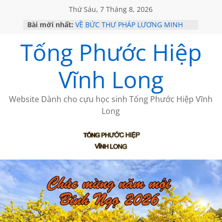
Thứ Sáu, 7 Tháng 8, 2026
Bài mới nhất:
VỀ BỨC THƯ PHÁP LƯƠNG MINH
GẶP Ở MỸ
Tống Phước Hiệp
HỌC SỬ HỒI XƯA
MỘT ĐỜI ĐI QUA NHỮNG TRANG
SÁCH
Vĩnh Long
BẤT CHỢT CỦA CHÂU LỆ DUNG
CÀ PHÊ NGẮM NÚI
Website Dành cho cựu học sinh Tống Phước Hiệp Vĩnh
Long