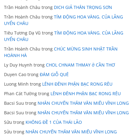
Trần Hoành Châu
trong
DICH GIẢ THÂN TRỌNG SƠN
Trần Hoành Châu
trong
TÍM ĐỘNG HOA VÀNG. CỦA LÃNG
UYỂN CHÂU
Tiêu Tương Dạ Vũ
trong
TÍM ĐỘNG HOA VÀNG. CỦA LÃNG
UYỂN CHÂU
Trần Hoành Châu
trong
CHÚC MỪNG SINH NHẬT TRẦN
HOÀNH HÀ
Ly Duy Huynh
trong
CHOL CHNAM THMAY ở CẦN THƠ
Duyen Cao
trong
ĐÁM GIỖ QUÊ
Luong Minh
trong
LÊNH ĐÊNH PHẬN BẠC RONG RÊU
Phan Cát Tường
trong
LÊNH ĐÊNH PHẬN BẠC RONG RÊU
Bacsi Suu
trong
NHÂN CHUYẾN THĂM VĂN MIẾU VĨNH LONG
Bacsi Suu
trong
NHÂN CHUYẾN THĂM VĂN MIẾU VĨNH LONG
Sửu
trong
KHÔNG ĐỀ 1 CỦA THÁI LÃO
Sửu
trong
NHÂN CHUYẾN THĂM VĂN MIẾU VĨNH LONG