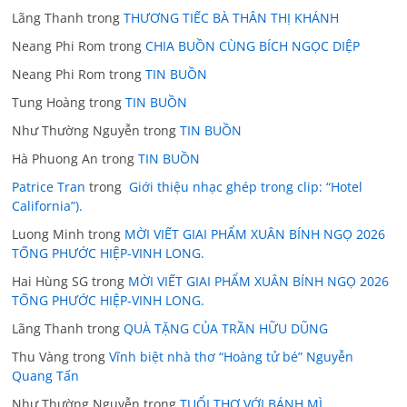
Lãng Thanh
trong
THƯƠNG TIẾC BÀ THÂN THỊ KHÁNH
Neang Phi Rom
trong
CHIA BUỒN CÙNG BÍCH NGỌC DIỆP
Neang Phi Rom
trong
TIN BUỒN
Tung Hoàng
trong
TIN BUỒN
Như Thường Nguyễn
trong
TIN BUỒN
Hà Phuong An
trong
TIN BUỒN
Patrice Tran
trong
Giới thiệu nhạc ghép trong clip: “Hotel
California”).
Luong Minh
trong
MỜI VIẾT GIAI PHẨM XUÂN BÍNH NGỌ 2026
TỐNG PHƯỚC HIỆP-VINH LONG.
Hai Hùng SG
trong
MỜI VIẾT GIAI PHẨM XUÂN BÍNH NGỌ 2026
TỐNG PHƯỚC HIỆP-VINH LONG.
Lãng Thanh
trong
QUÀ TẶNG CỦA TRẦN HỮU DŨNG
Thu Vàng
trong
Vĩnh biệt nhà thơ “Hoàng tử bé” Nguyễn
Quang Tấn
Như Thường Nguyễn
trong
TUỔI THƠ VỚI BÁNH MÌ