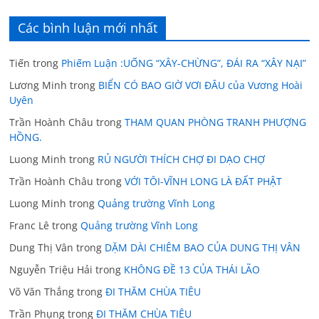
Các bình luận mới nhất
Tiến
trong
Phiếm Luận :UỐNG “XÂY-CHỪNG”, ĐÁI RA “XÂY NẠI”
Lương Minh
trong
BIỂN CÓ BAO GIỜ VƠI ĐÂU của Vương Hoài
Uyên
Trần Hoành Châu
trong
THAM QUAN PHÒNG TRANH PHƯỢNG
HỒNG.
Luong Minh
trong
RỦ NGƯỜI THÍCH CHỢ ĐI DẠO CHỢ
Trần Hoành Châu
trong
VỚI TÔI-VĨNH LONG LÀ ĐẤT PHẬT
Luong Minh
trong
Quảng trường Vĩnh Long
Franc Lê
trong
Quảng trường Vĩnh Long
Dung Thị Vân
trong
DẶM DÀI CHIÊM BAO CỦA DUNG THỊ VÂN
Nguyễn Triệu Hải
trong
KHÔNG ĐỀ 13 CỦA THÁI LÃO
Võ Văn Thắng
trong
ĐI THĂM CHÙA TIÊU
Trần Phụng
trong
ĐI THĂM CHÙA TIÊU