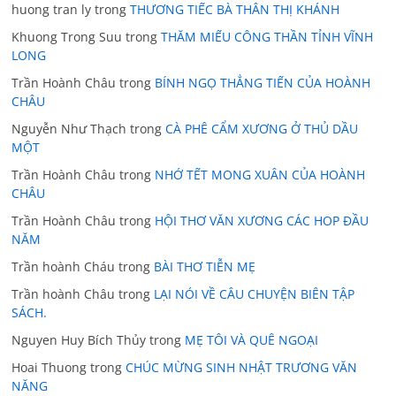
huong tran ly
trong
THƯƠNG TIẾC BÀ THÂN THỊ KHÁNH
Khuong Trong Suu
trong
THĂM MIẾU CÔNG THẦN TỈNH VĨNH
LONG
Trần Hoành Châu
trong
BÍNH NGỌ THẲNG TIẾN CỦA HOÀNH
CHÂU
Nguyễn Như Thạch
trong
CÀ PHÊ CẨM XƯƠNG Ở THỦ DẦU
MỘT
Trần Hoành Châu
trong
NHỚ TẾT MONG XUÂN CỦA HOÀNH
CHÂU
Trần Hoành Châu
trong
HỘI THƠ VĂN XƯƠNG CÁC HOP ĐẦU
NĂM
Trần hoành Cháu
trong
BÀI THƠ TIỄN MẸ
Trần hoành Châu
trong
LẠI NÓI VỀ CÂU CHUYỆN BIÊN TẬP
SÁCH.
Nguyen Huy Bích Thủy
trong
MẸ TÔI VÀ QUÊ NGOẠI
Hoai Thuong
trong
CHÚC MỪNG SINH NHẬT TRƯƠNG VĂN
NĂNG