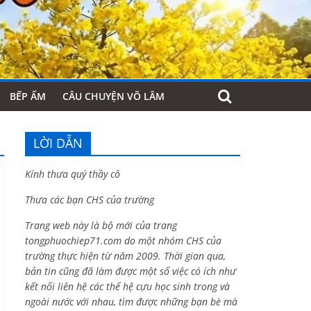
BẾP ẤM
CÂU CHUYỆN VÕ LÂM
LỜI DẪN
Kính thưa quý thầy cô
Thưa các bạn CHS của trường
Trang web này là bộ mới của trang
tongphuochiep71.com do một nhóm CHS của
trường thực hiện từ năm 2009. Thời gian qua,
bản tin cũng đã làm được một số việc có ích như
kết nối liên hệ các thế hệ cựu học sinh trong và
ngoài nước với nhau, tìm được những bạn bè mà