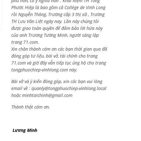
phú hơn, có ý nghĩa hơn”. Khái niệm TH Tống
Phước Hiệp là bao gồm cả
Collège de Vinh Long
rồi Nguyễn Thông,
Trường cấp 3 thị xã , Trường
TH Lưu Văn Liệt ngày nay. Lần này chúng tôi
được giao toàn quyền để đảm bảo lời hứa này
của anh Trương Tường Minh, người sáng lập
trang 71.com.
Xin chân thành cám ơn các bạn thời gian qua đã
đóng góp tư liệu, bài vở, tài chính cho trang
71.com và giờ đây vẫn tiếp tục ủng hộ cho trang
tongphuochiep-vinhlong.com này.
Bài vở và ý kiến đóng góp, xin các bạn vui lòng
email về :
quanly@tongphuochiep-vinhlong.local
hoặc
minhtaichinh@gmail.com
Thành thật cám ơn.
Lương Minh