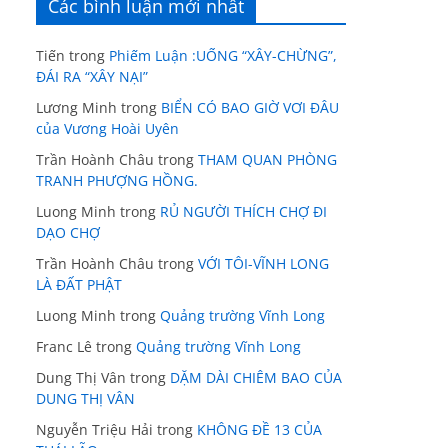
Các bình luận mới nhất
Tiến
trong
Phiếm Luận :UỐNG “XÂY-CHỪNG”,
ĐÁI RA “XÂY NẠI”
Lương Minh
trong
BIỂN CÓ BAO GIỜ VƠI ĐÂU
của Vương Hoài Uyên
Trần Hoành Châu
trong
THAM QUAN PHÒNG
TRANH PHƯỢNG HỒNG.
Luong Minh
trong
RỦ NGƯỜI THÍCH CHỢ ĐI
DẠO CHỢ
Trần Hoành Châu
trong
VỚI TÔI-VĨNH LONG
LÀ ĐẤT PHẬT
Luong Minh
trong
Quảng trường Vĩnh Long
Franc Lê
trong
Quảng trường Vĩnh Long
Dung Thị Vân
trong
DẶM DÀI CHIÊM BAO CỦA
DUNG THỊ VÂN
Nguyễn Triệu Hải
trong
KHÔNG ĐỀ 13 CỦA