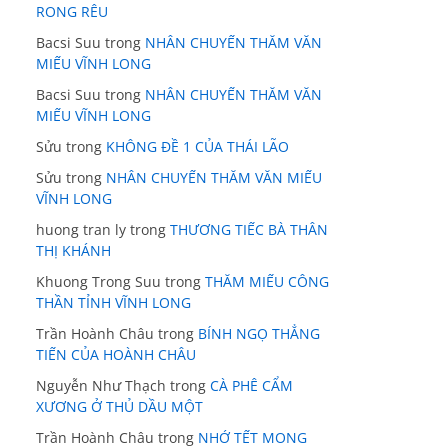
RONG RÊU
Bacsi Suu
trong
NHÂN CHUYẾN THĂM VĂN
MIẾU VĨNH LONG
Bacsi Suu
trong
NHÂN CHUYẾN THĂM VĂN
MIẾU VĨNH LONG
Sửu
trong
KHÔNG ĐỀ 1 CỦA THÁI LÃO
Sửu
trong
NHÂN CHUYẾN THĂM VĂN MIẾU
VĨNH LONG
huong tran ly
trong
THƯƠNG TIẾC BÀ THÂN
THỊ KHÁNH
Khuong Trong Suu
trong
THĂM MIẾU CÔNG
THẦN TỈNH VĨNH LONG
Trần Hoành Châu
trong
BÍNH NGỌ THẲNG
TIẾN CỦA HOÀNH CHÂU
Nguyễn Như Thạch
trong
CÀ PHÊ CẨM
XƯƠNG Ở THỦ DẦU MỘT
Trần Hoành Châu
trong
NHỚ TẾT MONG