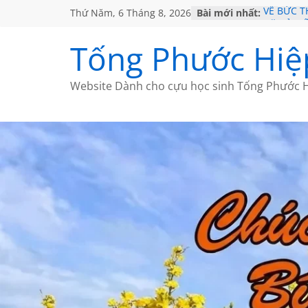
Thứ Năm, 6 Tháng 8, 2026
Bài mới nhất:
VỀ BỨC 
GẶP Ở M
HỌC SỬ 
Tống Phước Hiệ
MỘT ĐỜI
SÁCH
BẤT CHỢ
Website Dành cho cựu học sinh Tống Phước H
CÀ PHÊ 