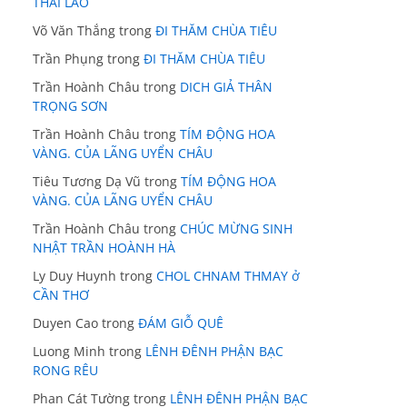
THÁI LÃO
Võ Văn Thắng
trong
ĐI THĂM CHÙA TIÊU
Trần Phụng
trong
ĐI THĂM CHÙA TIÊU
Trần Hoành Châu
trong
DICH GIẢ THÂN
TRỌNG SƠN
Trần Hoành Châu
trong
TÍM ĐỘNG HOA
VÀNG. CỦA LÃNG UYỂN CHÂU
Tiêu Tương Dạ Vũ
trong
TÍM ĐỘNG HOA
VÀNG. CỦA LÃNG UYỂN CHÂU
Trần Hoành Châu
trong
CHÚC MỪNG SINH
NHẬT TRẦN HOÀNH HÀ
Ly Duy Huynh
trong
CHOL CHNAM THMAY ở
CẦN THƠ
Duyen Cao
trong
ĐÁM GIỖ QUÊ
Luong Minh
trong
LÊNH ĐÊNH PHẬN BẠC
RONG RÊU
Phan Cát Tường
trong
LÊNH ĐÊNH PHẬN BẠC