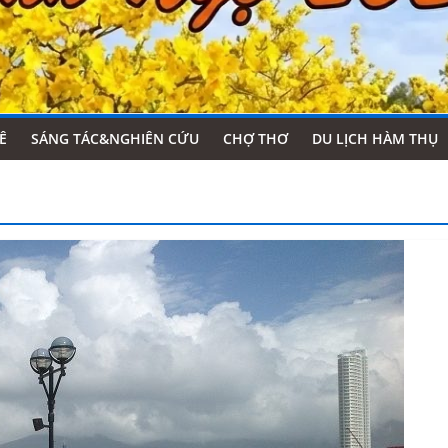
Ê
SÁNG TÁC&NGHIÊN CỨU
CHỢ THƠ
DU LỊCH HÀM THỤ