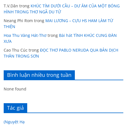
T.V.Dân
trong
KHÚC TÍM DƯỚI CẦU – DƯ ÂM CỦA MỘT BÓNG
HÌNH TRONG THƠ NGÃ DU TỬ
Neang Phi Rom
trong
MAI LƯƠNG – CỰU HS HAM LÀM TỪ
THIỆN
Hoa Thu Vàng Hát-Thơ
trong
Bài hát TÌNH KHÚC CUNG ĐÀN
XƯA
Cao Thu Cúc
trong
ĐỌC THƠ PABLO NERUDA QUA BẢN DỊCH
THÂN TRONG SƠN
Bình luận nhiều trong tuần
None found
Tác giả
(Nguyệt Hạ