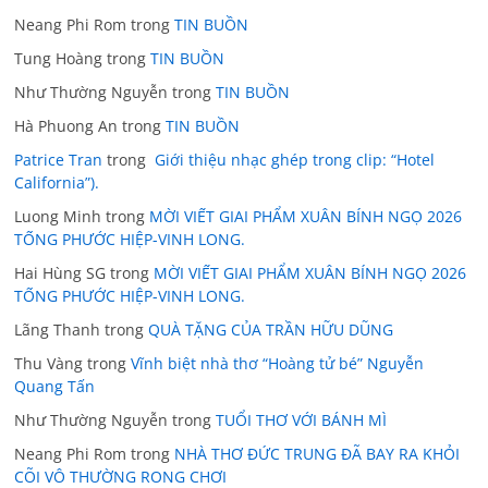
Neang Phi Rom
trong
TIN BUỒN
Tung Hoàng
trong
TIN BUỒN
Như Thường Nguyễn
trong
TIN BUỒN
Hà Phuong An
trong
TIN BUỒN
Patrice Tran
trong
Giới thiệu nhạc ghép trong clip: “Hotel
California”).
Luong Minh
trong
MỜI VIẾT GIAI PHẨM XUÂN BÍNH NGỌ 2026
TỐNG PHƯỚC HIỆP-VINH LONG.
Hai Hùng SG
trong
MỜI VIẾT GIAI PHẨM XUÂN BÍNH NGỌ 2026
TỐNG PHƯỚC HIỆP-VINH LONG.
Lãng Thanh
trong
QUÀ TẶNG CỦA TRẦN HỮU DŨNG
Thu Vàng
trong
Vĩnh biệt nhà thơ “Hoàng tử bé” Nguyễn
Quang Tấn
Như Thường Nguyễn
trong
TUỔI THƠ VỚI BÁNH MÌ
Neang Phi Rom
trong
NHÀ THƠ ĐỨC TRUNG ĐÃ BAY RA KHỎI
CÕI VÔ THƯỜNG RONG CHƠI