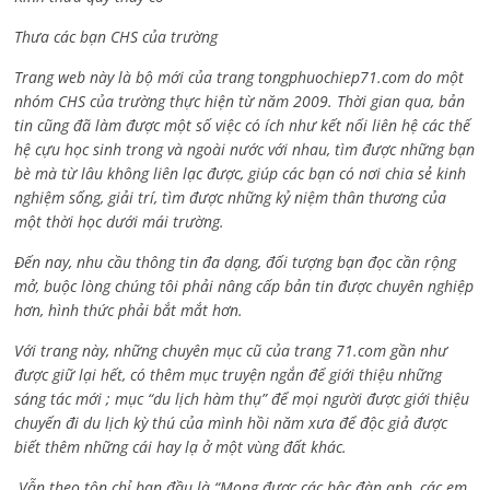
Thưa các bạn CHS của trường
Trang web này là bộ mới của trang tongphuochiep71.com do một
nhóm CHS của trường thực hiện từ năm 2009. Thời gian qua, bản
tin cũng đã làm được một số việc có ích như kết nối liên hệ các thế
hệ cựu học sinh trong và ngoài nước với nhau, tìm được những bạn
bè mà từ lâu không liên lạc được, giúp các bạn có nơi chia sẻ kinh
nghiệm sống, giải trí, tìm được những kỷ niệm thân thương của
một thời học dưới mái trường.
Đến nay, nhu cầu thông tin đa dạng, đối tượng bạn đọc cần rộng
mở, buộc lòng chúng tôi phải nâng cấp bản tin được chuyên nghiệp
hơn, hình thức phải bắt mắt hơn.
Với trang này, những chuyên mục cũ của trang 71.com gần như
được giữ lại hết, có thêm mục truyện ngắn để giới thiệu những
sáng tác mới ; mục “du lịch hàm thụ” để mọi người được giới thiệu
chuyến đi du lịch kỳ thú của mình hồi năm xưa để độc giả được
biết thêm những cái hay lạ ở một vùng đất khác.
Vẫn theo tôn chỉ ban đầu là “Mong được các bậc đàn anh, các em