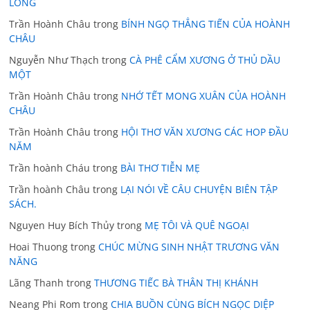
LONG
Trần Hoành Châu
trong
BÍNH NGỌ THẲNG TIẾN CỦA HOÀNH
CHÂU
Nguyễn Như Thạch
trong
CÀ PHÊ CẨM XƯƠNG Ở THỦ DẦU
MỘT
Trần Hoành Châu
trong
NHỚ TẾT MONG XUÂN CỦA HOÀNH
CHÂU
Trần Hoành Châu
trong
HỘI THƠ VĂN XƯƠNG CÁC HOP ĐẦU
NĂM
Trần hoành Cháu
trong
BÀI THƠ TIỄN MẸ
Trần hoành Châu
trong
LẠI NÓI VỀ CÂU CHUYỆN BIÊN TẬP
SÁCH.
Nguyen Huy Bích Thủy
trong
MẸ TÔI VÀ QUÊ NGOẠI
Hoai Thuong
trong
CHÚC MỪNG SINH NHẬT TRƯƠNG VĂN
NĂNG
Lãng Thanh
trong
THƯƠNG TIẾC BÀ THÂN THỊ KHÁNH
Neang Phi Rom
trong
CHIA BUỒN CÙNG BÍCH NGỌC DIỆP