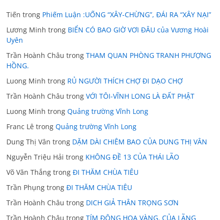
Tiến
trong
Phiếm Luận :UỐNG “XÂY-CHỪNG”, ĐÁI RA “XÂY NẠI”
Lương Minh
trong
BIỂN CÓ BAO GIỜ VƠI ĐÂU của Vương Hoài
Uyên
Trần Hoành Châu
trong
THAM QUAN PHÒNG TRANH PHƯỢNG
HỒNG.
Luong Minh
trong
RỦ NGƯỜI THÍCH CHỢ ĐI DẠO CHỢ
Trần Hoành Châu
trong
VỚI TÔI-VĨNH LONG LÀ ĐẤT PHẬT
Luong Minh
trong
Quảng trường Vĩnh Long
Franc Lê
trong
Quảng trường Vĩnh Long
Dung Thị Vân
trong
DẶM DÀI CHIÊM BAO CỦA DUNG THỊ VÂN
Nguyễn Triệu Hải
trong
KHÔNG ĐỀ 13 CỦA THÁI LÃO
Võ Văn Thắng
trong
ĐI THĂM CHÙA TIÊU
Trần Phụng
trong
ĐI THĂM CHÙA TIÊU
Trần Hoành Châu
trong
DICH GIẢ THÂN TRỌNG SƠN
Trần Hoành Châu
trong
TÍM ĐỘNG HOA VÀNG. CỦA LÃNG