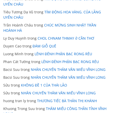
UYỂN CHÂU
Tiêu Tương Dạ Vũ
trong
TÍM ĐỘNG HOA VÀNG. CỦA LÃNG
UYỂN CHÂU
Trần Hoành Châu
trong
CHÚC MỪNG SINH NHẬT TRẦN
HOÀNH HÀ
Ly Duy Huynh
trong
CHOL CHNAM THMAY ở CẦN THƠ
Duyen Cao
trong
ĐÁM GIỖ QUÊ
Luong Minh
trong
LÊNH ĐÊNH PHẬN BẠC RONG RÊU
Phan Cát Tường
trong
LÊNH ĐÊNH PHẬN BẠC RONG RÊU
Bacsi Suu
trong
NHÂN CHUYẾN THĂM VĂN MIẾU VĨNH LONG
Bacsi Suu
trong
NHÂN CHUYẾN THĂM VĂN MIẾU VĨNH LONG
Sửu
trong
KHÔNG ĐỀ 1 CỦA THÁI LÃO
Sửu
trong
NHÂN CHUYẾN THĂM VĂN MIẾU VĨNH LONG
huong tran ly
trong
THƯƠNG TIẾC BÀ THÂN THỊ KHÁNH
Khuong Trong Suu
trong
THĂM MIẾU CÔNG THẦN TỈNH VĨNH