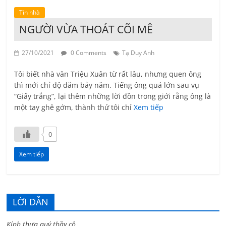
Tin nhà
NGƯỜI VỪA THOÁT CÕI MÊ
27/10/2021
0 Comments
Tạ Duy Anh
Tôi biết nhà văn Triệu Xuân từ rất lâu, nhưng quen ông
thì mới chỉ độ dăm bảy năm. Tiếng ông quá lớn sau vụ
“Giấy trắng”, lại thêm những lời đồn trong giới rằng ông là
một tay ghê gớm, thành thử tôi chỉ
Xem tiếp
0
Xem tiếp
LỜI DẪN
Kính thưa quý thầy cô