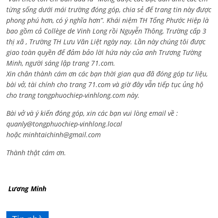
từng sống dưới mái trường đóng góp, chia sẻ để trang tin này được
phong phú hơn, có ý nghĩa hơn”. Khái niệm TH Tống Phước Hiệp là
bao gồm cả
Collège de Vinh Long rồi Nguyễn Thông,
Trường cấp 3
thị xã , Trường TH Lưu Văn Liệt ngày nay. Lần này chúng tôi được
giao toàn quyền để đảm bảo lời hứa này của anh Trương Tường
Minh, người sáng lập trang 71.com.
Xin chân thành cám ơn các bạn thời gian qua đã đóng góp tư liệu,
bài vở, tài chính cho trang 71.com và giờ đây vẫn tiếp tục ủng hộ
cho trang tongphuochiep-vinhlong.com này.
Bài vở và ý kiến đóng góp, xin các bạn vui lòng email về :
quanly@tongphuochiep-vinhlong.local
hoặc
minhtaichinh@gmail.com
Thành thật cám ơn.
Lương Minh