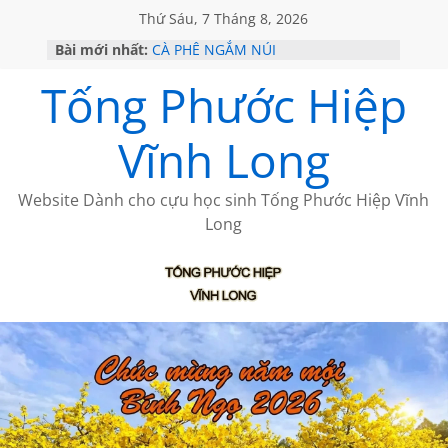
Thứ Sáu, 7 Tháng 8, 2026
Bài mới nhất:
CÀ PHÊ NGẮM NÚI
GIÃ TỪ ĐÀ LẠT của ANTH ĐOÀN
Tống Phước Hiệp
HỌC SỬ HỒI XƯA
MỘT ĐỜI ĐI QUA NHỮNG TRANG
SÁCH
Vĩnh Long
BẤT CHỢT CỦA CHÂU LỆ DUNG
Website Dành cho cựu học sinh Tống Phước Hiệp Vĩnh
Long