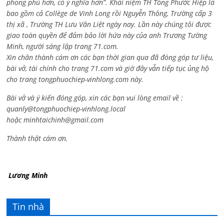
phong phú hơn, có ý nghĩa hơn”. Khái niệm TH Tống Phước Hiệp là
bao gồm cả
Collège de Vinh Long rồi Nguyễn Thông,
Trường cấp 3
thị xã , Trường TH Lưu Văn Liệt ngày nay. Lần này chúng tôi được
giao toàn quyền để đảm bảo lời hứa này của anh Trương Tường
Minh, người sáng lập trang 71.com.
Xin chân thành cám ơn các bạn thời gian qua đã đóng góp tư liệu,
bài vở, tài chính cho trang 71.com và giờ đây vẫn tiếp tục ủng hộ
cho trang tongphuochiep-vinhlong.com này.
Bài vở và ý kiến đóng góp, xin các bạn vui lòng email về :
quanly@tongphuochiep-vinhlong.local
hoặc
minhtaichinh@gmail.com
Thành thật cám ơn.
Lương Minh
Tin nhà