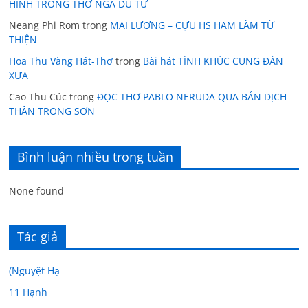
HÌNH TRONG THƠ NGÃ DU TỬ
Neang Phi Rom
trong
MAI LƯƠNG – CỰU HS HAM LÀM TỪ
THIỆN
Hoa Thu Vàng Hát-Thơ
trong
Bài hát TÌNH KHÚC CUNG ĐÀN
XƯA
Cao Thu Cúc
trong
ĐỌC THƠ PABLO NERUDA QUA BẢN DỊCH
THÂN TRONG SƠN
Bình luận nhiều trong tuần
None found
Tác giả
(Nguyệt Hạ
11 Hạnh