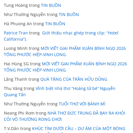
Tung Hoàng
trong
TIN BUỒN
Như Thường Nguyễn
trong
TIN BUỒN
Hà Phuong An
trong
TIN BUỒN
Patrice Tran
trong
Giới thiệu nhạc ghép trong clip: “Hotel
California”).
Luong Minh
trong
MỜI VIẾT GIAI PHẨM XUÂN BÍNH NGỌ 2026
TỐNG PHƯỚC HIỆP-VINH LONG.
Hai Hùng SG
trong
MỜI VIẾT GIAI PHẨM XUÂN BÍNH NGỌ 2026
TỐNG PHƯỚC HIỆP-VINH LONG.
Lãng Thanh
trong
QUÀ TẶNG CỦA TRẦN HỮU DŨNG
Thu Vàng
trong
Vĩnh biệt nhà thơ “Hoàng tử bé” Nguyễn
Quang Tấn
Như Thường Nguyễn
trong
TUỔI THƠ VỚI BÁNH MÌ
Neang Phi Rom
trong
NHÀ THƠ ĐỨC TRUNG ĐÃ BAY RA KHỎI
CÕI VÔ THƯỜNG RONG CHƠI
T.V.Dân
trong
KHÚC TÍM DƯỚI CẦU – DƯ ÂM CỦA MỘT BÓNG