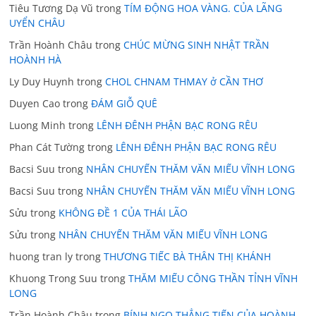
Tiêu Tương Dạ Vũ
trong
TÍM ĐỘNG HOA VÀNG. CỦA LÃNG
UYỂN CHÂU
Trần Hoành Châu
trong
CHÚC MỪNG SINH NHẬT TRẦN
HOÀNH HÀ
Ly Duy Huynh
trong
CHOL CHNAM THMAY ở CẦN THƠ
Duyen Cao
trong
ĐÁM GIỖ QUÊ
Luong Minh
trong
LÊNH ĐÊNH PHẬN BẠC RONG RÊU
Phan Cát Tường
trong
LÊNH ĐÊNH PHẬN BẠC RONG RÊU
Bacsi Suu
trong
NHÂN CHUYẾN THĂM VĂN MIẾU VĨNH LONG
Bacsi Suu
trong
NHÂN CHUYẾN THĂM VĂN MIẾU VĨNH LONG
Sửu
trong
KHÔNG ĐỀ 1 CỦA THÁI LÃO
Sửu
trong
NHÂN CHUYẾN THĂM VĂN MIẾU VĨNH LONG
huong tran ly
trong
THƯƠNG TIẾC BÀ THÂN THỊ KHÁNH
Khuong Trong Suu
trong
THĂM MIẾU CÔNG THẦN TỈNH VĨNH
LONG
Trần Hoành Châu
trong
BÍNH NGỌ THẲNG TIẾN CỦA HOÀNH