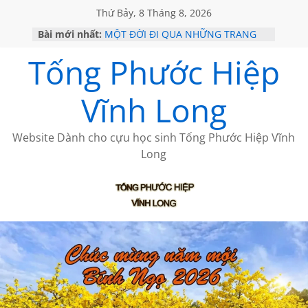
Thứ Bảy, 8 Tháng 8, 2026
Bài mới nhất:
MỘT ĐỜI ĐI QUA NHỮNG TRANG
SÁCH
Tống Phước Hiệp
KHÔNG ĐỀ 19 CỦA THÁI LÃO
CHÙM THƠ CỦA BÍCH HÀ
GIÃ TỪ ĐÀ LẠT của ANTH ĐOÀN
Vĩnh Long
HỌC SỬ HỒI XƯA
Website Dành cho cựu học sinh Tống Phước Hiệp Vĩnh
Long