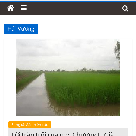
Hải Vương
Sáng tác&Nghiên cứu
Lời trăn trối của mẹ. Chương I : Giã