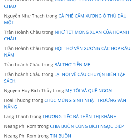
CHÂU
Nguyễn Như Thạch
trong
CÀ PHÊ CẨM XƯƠNG Ở THỦ DẦU
MỘT
Trần Hoành Châu
trong
NHỚ TẾT MONG XUÂN CỦA HOÀNH
CHÂU
Trần Hoành Châu
trong
HỘI THƠ VĂN XƯƠNG CÁC HOP ĐẦU
NĂM
Trần hoành Cháu
trong
BÀI THƠ TIỄN MẸ
Trần hoành Châu
trong
LẠI NÓI VỀ CÂU CHUYỆN BIÊN TẬP
SÁCH.
Nguyen Huy Bích Thủy
trong
MẸ TÔI VÀ QUÊ NGOẠI
Hoai Thuong
trong
CHÚC MỪNG SINH NHẬT TRƯƠNG VĂN
NĂNG
Lãng Thanh
trong
THƯƠNG TIẾC BÀ THÂN THỊ KHÁNH
Neang Phi Rom
trong
CHIA BUỒN CÙNG BÍCH NGỌC DIỆP
Neang Phi Rom
trong
TIN BUỒN