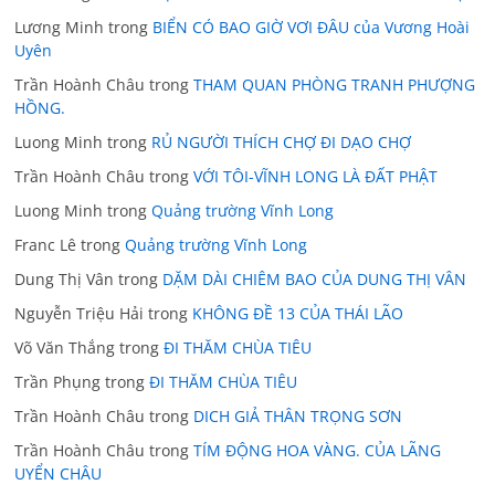
Lương Minh
trong
BIỂN CÓ BAO GIỜ VƠI ĐÂU của Vương Hoài
Uyên
Trần Hoành Châu
trong
THAM QUAN PHÒNG TRANH PHƯỢNG
HỒNG.
Luong Minh
trong
RỦ NGƯỜI THÍCH CHỢ ĐI DẠO CHỢ
Trần Hoành Châu
trong
VỚI TÔI-VĨNH LONG LÀ ĐẤT PHẬT
Luong Minh
trong
Quảng trường Vĩnh Long
Franc Lê
trong
Quảng trường Vĩnh Long
Dung Thị Vân
trong
DẶM DÀI CHIÊM BAO CỦA DUNG THỊ VÂN
Nguyễn Triệu Hải
trong
KHÔNG ĐỀ 13 CỦA THÁI LÃO
Võ Văn Thắng
trong
ĐI THĂM CHÙA TIÊU
Trần Phụng
trong
ĐI THĂM CHÙA TIÊU
Trần Hoành Châu
trong
DICH GIẢ THÂN TRỌNG SƠN
Trần Hoành Châu
trong
TÍM ĐỘNG HOA VÀNG. CỦA LÃNG
UYỂN CHÂU