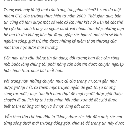
Trang web này là bộ mới của trang tongphuochiep71.com do một
nhóm CHS của trường thực hiện từ năm 2009. Thời gian qua, bản
tin cũng đã làm được một số việc có ích như kết nối liên hệ các thế
hệ cựu học sinh trong và ngoài nước với nhau, tìm được những bạn
bè mà từ lâu không liên lạc được, giúp các bạn có nơi chia sẻ kinh
nghiệm sống, giải trí, tìm được những kỷ niệm thân thương của
một thời học dưới mái trường.
Đến nay, nhu cầu thông tin đa dạng, đối tượng bạn đọc cần rộng
mở, buộc lòng chúng tôi phải nâng cấp bản tin được chuyên nghiệp
hơn, hình thức phải bắt mắt hơn.
Với trang này, những chuyên mục cũ của trang 71.com gần như
được giữ lại hết, có thêm mục truyện ngắn để giới thiệu những
sáng tác mới ; mục “du lịch hàm thụ” để mọi người được giới thiệu
chuyến đi du lịch kỳ thú của mình hồi năm xưa để độc giả được
biết thêm những cái hay lạ ở một vùng đất khác.
Vẫn theo tôn chỉ ban đầu là “Mong được các bậc đàn anh, các em
từng sống dưới mái trường đóng góp, chia sẻ để trang tin này được