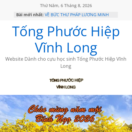
Thứ Năm, 6 Tháng 8, 2026
Bài mới nhất:
VỀ BỨC THƯ PHÁP LƯƠNG MINH
GẶP Ở MỸ
Tống Phước Hiệp
HỌC SỬ HỒI XƯA
MỘT ĐỜI ĐI QUA NHỮNG TRANG
SÁCH
Vĩnh Long
BẤT CHỢT CỦA CHÂU LỆ DUNG
CÀ PHÊ NGẮM NÚI
Website Dành cho cựu học sinh Tống Phước Hiệp Vĩnh
Long