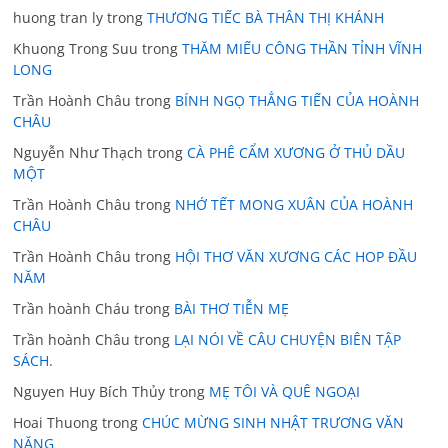
huong tran ly
trong
THƯƠNG TIẾC BÀ THÂN THỊ KHÁNH
Khuong Trong Suu
trong
THĂM MIẾU CÔNG THẦN TỈNH VĨNH
LONG
Trần Hoành Châu
trong
BÍNH NGỌ THẲNG TIẾN CỦA HOÀNH
CHÂU
Nguyễn Như Thạch
trong
CÀ PHÊ CẨM XƯƠNG Ở THỦ DẦU
MỘT
Trần Hoành Châu
trong
NHỚ TẾT MONG XUÂN CỦA HOÀNH
CHÂU
Trần Hoành Châu
trong
HỘI THƠ VĂN XƯƠNG CÁC HOP ĐẦU
NĂM
Trần hoành Cháu
trong
BÀI THƠ TIỄN MẸ
Trần hoành Châu
trong
LẠI NÓI VỀ CÂU CHUYỆN BIÊN TẬP
SÁCH.
Nguyen Huy Bích Thủy
trong
MẸ TÔI VÀ QUÊ NGOẠI
Hoai Thuong
trong
CHÚC MỪNG SINH NHẬT TRƯƠNG VĂN
NĂNG