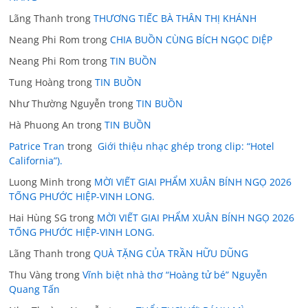
Lãng Thanh
trong
THƯƠNG TIẾC BÀ THÂN THỊ KHÁNH
Neang Phi Rom
trong
CHIA BUỒN CÙNG BÍCH NGỌC DIỆP
Neang Phi Rom
trong
TIN BUỒN
Tung Hoàng
trong
TIN BUỒN
Như Thường Nguyễn
trong
TIN BUỒN
Hà Phuong An
trong
TIN BUỒN
Patrice Tran
trong
Giới thiệu nhạc ghép trong clip: “Hotel
California”).
Luong Minh
trong
MỜI VIẾT GIAI PHẨM XUÂN BÍNH NGỌ 2026
TỐNG PHƯỚC HIỆP-VINH LONG.
Hai Hùng SG
trong
MỜI VIẾT GIAI PHẨM XUÂN BÍNH NGỌ 2026
TỐNG PHƯỚC HIỆP-VINH LONG.
Lãng Thanh
trong
QUÀ TẶNG CỦA TRẦN HỮU DŨNG
Thu Vàng
trong
Vĩnh biệt nhà thơ “Hoàng tử bé” Nguyễn
Quang Tấn