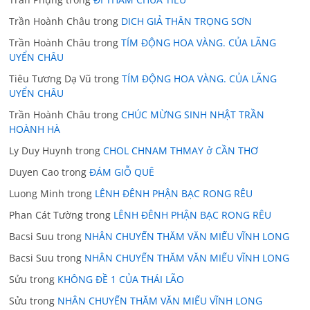
Trần Hoành Châu
trong
DICH GIẢ THÂN TRỌNG SƠN
Trần Hoành Châu
trong
TÍM ĐỘNG HOA VÀNG. CỦA LÃNG
UYỂN CHÂU
Tiêu Tương Dạ Vũ
trong
TÍM ĐỘNG HOA VÀNG. CỦA LÃNG
UYỂN CHÂU
Trần Hoành Châu
trong
CHÚC MỪNG SINH NHẬT TRẦN
HOÀNH HÀ
Ly Duy Huynh
trong
CHOL CHNAM THMAY ở CẦN THƠ
Duyen Cao
trong
ĐÁM GIỖ QUÊ
Luong Minh
trong
LÊNH ĐÊNH PHẬN BẠC RONG RÊU
Phan Cát Tường
trong
LÊNH ĐÊNH PHẬN BẠC RONG RÊU
Bacsi Suu
trong
NHÂN CHUYẾN THĂM VĂN MIẾU VĨNH LONG
Bacsi Suu
trong
NHÂN CHUYẾN THĂM VĂN MIẾU VĨNH LONG
Sửu
trong
KHÔNG ĐỀ 1 CỦA THÁI LÃO
Sửu
trong
NHÂN CHUYẾN THĂM VĂN MIẾU VĨNH LONG