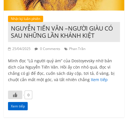
Nhật ký luân phiên
NGUYỄN TIẾN VĂN –NGƯỜI GIÀU CÓ
SAU NHỮNG LẦN KHÁNH KIỆT
25/04/2025
0 Comments
Phan Trần
Mình đọc “Lũ người quỷ ám” của Dostoyevsky nhờ bản
dịch của Nguyễn Tiến Văn. Hồi ấy còn nhỏ quá, đọc vì
chẳng có gì để đọc, cuốn sách dày cộp, tơi tả, ố vàng, bị
chuột cắn mất một góc, và tất nhiên chẳng
Xem tiếp
0
Xem tiếp