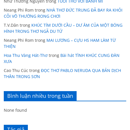
Như Thường Nguyễn
trong
TUỔI THƠ VỚI BÁNH MÌ
Neang Phi Rom
trong
NHÀ THƠ ĐỨC TRUNG ĐÃ BAY RA KHỎI
CÕI VÔ THƯỜNG RONG CHƠI
T.V.Dân
trong
KHÚC TÍM DƯỚI CẦU – DƯ ÂM CỦA MỘT BÓNG
HÌNH TRONG THƠ NGÃ DU TỬ
Neang Phi Rom
trong
MAI LƯƠNG – CỰU HS HAM LÀM TỪ
THIỆN
Hoa Thu Vàng Hát-Thơ
trong
Bài hát TÌNH KHÚC CUNG ĐÀN
XƯA
Cao Thu Cúc
trong
ĐỌC THƠ PABLO NERUDA QUA BẢN DỊCH
THÂN TRONG SƠN
Bình luận nhiều trong tuần
None found
Tác giả