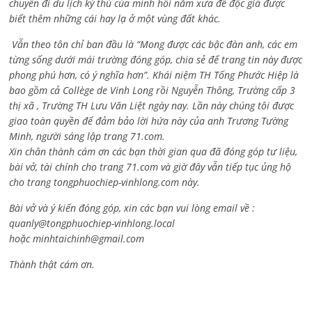
chuyến đi du lịch kỳ thú của mình hồi năm xưa để độc giả được
biết thêm những cái hay lạ ở một vùng đất khác.
Vẫn theo tôn chỉ ban đầu là “Mong được các bậc đàn anh, các em
từng sống dưới mái trường đóng góp, chia sẻ để trang tin này được
phong phú hơn, có ý nghĩa hơn”. Khái niệm TH Tống Phước Hiệp là
bao gồm cả
Collège de Vinh Long rồi Nguyễn Thông,
Trường cấp 3
thị xã , Trường TH Lưu Văn Liệt ngày nay. Lần này chúng tôi được
giao toàn quyền để đảm bảo lời hứa này của anh Trương Tường
Minh, người sáng lập trang 71.com.
Xin chân thành cám ơn các bạn thời gian qua đã đóng góp tư liệu,
bài vở, tài chính cho trang 71.com và giờ đây vẫn tiếp tục ủng hộ
cho trang tongphuochiep-vinhlong.com này.
Bài vở và ý kiến đóng góp, xin các bạn vui lòng email về :
quanly@tongphuochiep-vinhlong.local
hoặc
minhtaichinh@gmail.com
Thành thật cám ơn.