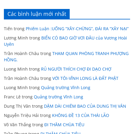
Các bình luận mới nhất
Tiến
trong
Phiếm Luận :UỐNG “XÂY-CHỪNG”, ĐÁI RA “XÂY NẠI”
Lương Minh
trong
BIỂN CÓ BAO GIỜ VƠI ĐÂU của Vương Hoài
Uyên
Trần Hoành Châu
trong
THAM QUAN PHÒNG TRANH PHƯỢNG
HỒNG.
Luong Minh
trong
RỦ NGƯỜI THÍCH CHỢ ĐI DẠO CHỢ
Trần Hoành Châu
trong
VỚI TÔI-VĨNH LONG LÀ ĐẤT PHẬT
Luong Minh
trong
Quảng trường Vĩnh Long
Franc Lê
trong
Quảng trường Vĩnh Long
Dung Thị Vân
trong
DẶM DÀI CHIÊM BAO CỦA DUNG THỊ VÂN
Nguyễn Triệu Hải
trong
KHÔNG ĐỀ 13 CỦA THÁI LÃO
Võ Văn Thắng
trong
ĐI THĂM CHÙA TIÊU
Trần Phụng
trong
ĐI THĂM CHÙA TIÊU