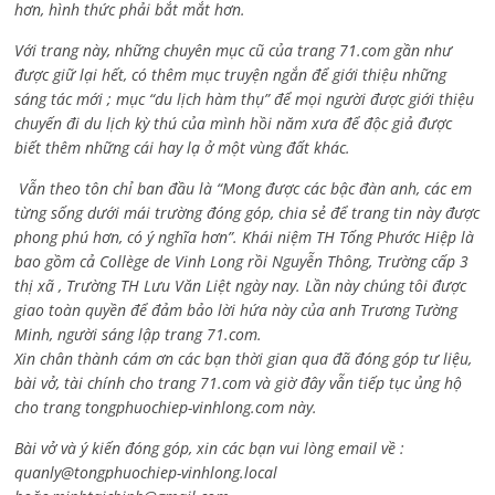
hơn, hình thức phải bắt mắt hơn.
Với trang này, những chuyên mục cũ của trang 71.com gần như
được giữ lại hết, có thêm mục truyện ngắn để giới thiệu những
sáng tác mới ; mục “du lịch hàm thụ” để mọi người được giới thiệu
chuyến đi du lịch kỳ thú của mình hồi năm xưa để độc giả được
biết thêm những cái hay lạ ở một vùng đất khác.
Vẫn theo tôn chỉ ban đầu là “Mong được các bậc đàn anh, các em
từng sống dưới mái trường đóng góp, chia sẻ để trang tin này được
phong phú hơn, có ý nghĩa hơn”. Khái niệm TH Tống Phước Hiệp là
bao gồm cả
Collège de Vinh Long rồi Nguyễn Thông,
Trường cấp 3
thị xã , Trường TH Lưu Văn Liệt ngày nay. Lần này chúng tôi được
giao toàn quyền để đảm bảo lời hứa này của anh Trương Tường
Minh, người sáng lập trang 71.com.
Xin chân thành cám ơn các bạn thời gian qua đã đóng góp tư liệu,
bài vở, tài chính cho trang 71.com và giờ đây vẫn tiếp tục ủng hộ
cho trang tongphuochiep-vinhlong.com này.
Bài vở và ý kiến đóng góp, xin các bạn vui lòng email về :
quanly@tongphuochiep-vinhlong.local