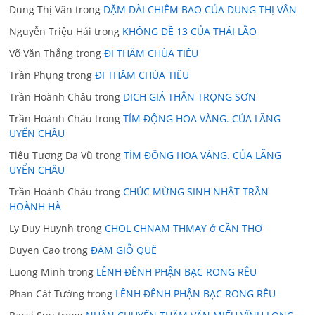
Dung Thị Vân
trong
DẶM DÀI CHIÊM BAO CỦA DUNG THỊ VÂN
Nguyễn Triệu Hải
trong
KHÔNG ĐỀ 13 CỦA THÁI LÃO
Võ Văn Thắng
trong
ĐI THĂM CHÙA TIÊU
Trần Phụng
trong
ĐI THĂM CHÙA TIÊU
Trần Hoành Châu
trong
DICH GIẢ THÂN TRỌNG SƠN
Trần Hoành Châu
trong
TÍM ĐỘNG HOA VÀNG. CỦA LÃNG
UYỂN CHÂU
Tiêu Tương Dạ Vũ
trong
TÍM ĐỘNG HOA VÀNG. CỦA LÃNG
UYỂN CHÂU
Trần Hoành Châu
trong
CHÚC MỪNG SINH NHẬT TRẦN
HOÀNH HÀ
Ly Duy Huynh
trong
CHOL CHNAM THMAY ở CẦN THƠ
Duyen Cao
trong
ĐÁM GIỖ QUÊ
Luong Minh
trong
LÊNH ĐÊNH PHẬN BẠC RONG RÊU
Phan Cát Tường
trong
LÊNH ĐÊNH PHẬN BẠC RONG RÊU