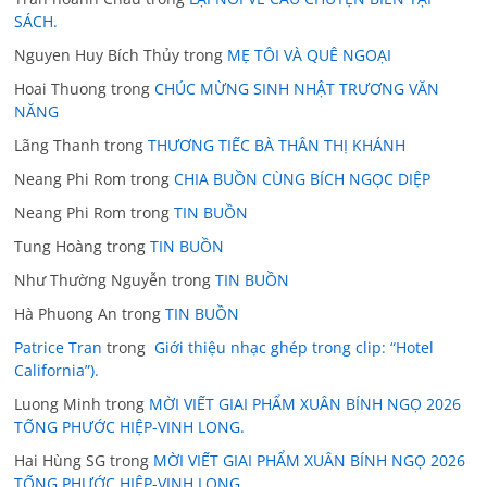
SÁCH.
Nguyen Huy Bích Thủy
trong
MẸ TÔI VÀ QUÊ NGOẠI
Hoai Thuong
trong
CHÚC MỪNG SINH NHẬT TRƯƠNG VĂN
NĂNG
Lãng Thanh
trong
THƯƠNG TIẾC BÀ THÂN THỊ KHÁNH
Neang Phi Rom
trong
CHIA BUỒN CÙNG BÍCH NGỌC DIỆP
Neang Phi Rom
trong
TIN BUỒN
Tung Hoàng
trong
TIN BUỒN
Như Thường Nguyễn
trong
TIN BUỒN
Hà Phuong An
trong
TIN BUỒN
Patrice Tran
trong
Giới thiệu nhạc ghép trong clip: “Hotel
California”).
Luong Minh
trong
MỜI VIẾT GIAI PHẨM XUÂN BÍNH NGỌ 2026
TỐNG PHƯỚC HIỆP-VINH LONG.
Hai Hùng SG
trong
MỜI VIẾT GIAI PHẨM XUÂN BÍNH NGỌ 2026
TỐNG PHƯỚC HIỆP-VINH LONG.