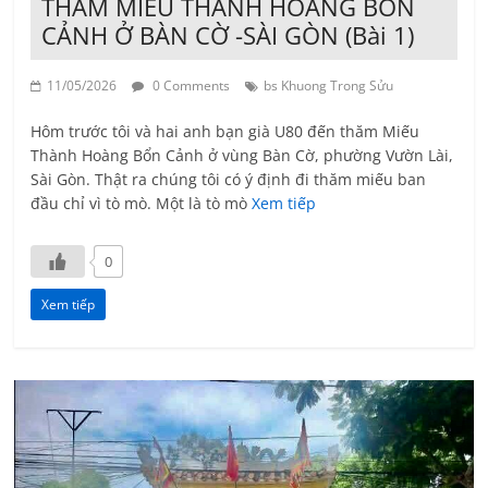
THĂM MIẾU THÀNH HOÀNG BỔN
CẢNH Ở BÀN CỜ -SÀI GÒN (Bài 1)
11/05/2026
0 Comments
bs Khuong Trong Sửu
Hôm trước tôi và hai anh bạn già U80 đến thăm Miếu
Thành Hoàng Bổn Cảnh ở vùng Bàn Cờ, phường Vườn Lài,
Sài Gòn. Thật ra chúng tôi có ý định đi thăm miếu ban
đầu chỉ vì tò mò. Một là tò mò
Xem tiếp
0
Xem tiếp