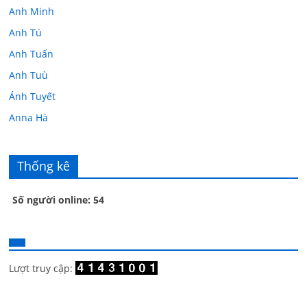
Anh Minh
Anh Tú
Anh Tuấn
Anh Tuù
Ánh Tuyết
Anna Hà
Anth Đoàn
Âu Tú Vân
Thống kê
Bác sĩ Hoa
Số người online: 54
Bác sĩ Stephen Mak
Bác Đạt
Bác Đạt
Bạch Cúc
Lượt truy cập:
Bạch Huệ