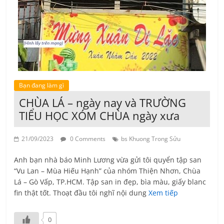
Bạn đang làm gì
CHÙA LÁ – ngày nay và TRƯỜNG
TIỂU HỌC XÓM CHÙA ngày xưa
21/09/2023
0 Comments
bs Khuong Trong Sửu
Anh bạn nhà báo Minh Lương vừa gửi tôi quyển tập san
“Vu Lan – Mùa Hiếu Hạnh” của nhóm Thiện Nhơn, Chùa
Lá – Gò Vấp, TP.HCM. Tập san in đẹp, bìa màu, giấy blanc
fin thật tốt. Thoạt đầu tôi nghĩ nội dung
Xem tiếp
0