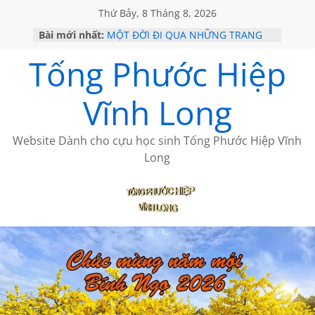
Thứ Bảy, 8 Tháng 8, 2026
Bài mới nhất:
MỘT ĐỜI ĐI QUA NHỮNG TRANG
SÁCH
Tống Phước Hiệp
KHÔNG ĐỀ 19 CỦA THÁI LÃO
CHÙM THƠ CỦA BÍCH HÀ
GIÃ TỪ ĐÀ LẠT của ANTH ĐOÀN
Vĩnh Long
HỌC SỬ HỒI XƯA
Website Dành cho cựu học sinh Tống Phước Hiệp Vĩnh
Long