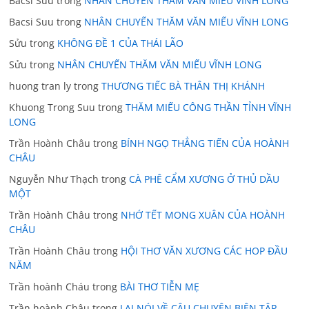
Bacsi Suu
trong
NHÂN CHUYẾN THĂM VĂN MIẾU VĨNH LONG
Bacsi Suu
trong
NHÂN CHUYẾN THĂM VĂN MIẾU VĨNH LONG
Sửu
trong
KHÔNG ĐỀ 1 CỦA THÁI LÃO
Sửu
trong
NHÂN CHUYẾN THĂM VĂN MIẾU VĨNH LONG
huong tran ly
trong
THƯƠNG TIẾC BÀ THÂN THỊ KHÁNH
Khuong Trong Suu
trong
THĂM MIẾU CÔNG THẦN TỈNH VĨNH
LONG
Trần Hoành Châu
trong
BÍNH NGỌ THẲNG TIẾN CỦA HOÀNH
CHÂU
Nguyễn Như Thạch
trong
CÀ PHÊ CẨM XƯƠNG Ở THỦ DẦU
MỘT
Trần Hoành Châu
trong
NHỚ TẾT MONG XUÂN CỦA HOÀNH
CHÂU
Trần Hoành Châu
trong
HỘI THƠ VĂN XƯƠNG CÁC HOP ĐẦU
NĂM
Trần hoành Cháu
trong
BÀI THƠ TIỄN MẸ
Trần hoành Châu
trong
LẠI NÓI VỀ CÂU CHUYỆN BIÊN TẬP