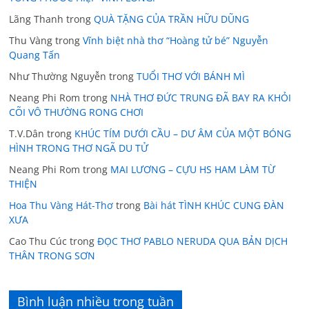
Lãng Thanh
trong
QUÀ TẶNG CỦA TRẦN HỮU DŨNG
Thu Vàng
trong
Vĩnh biệt nhà thơ “Hoàng tử bé” Nguyễn
Quang Tấn
Như Thường Nguyễn
trong
TUỔI THƠ VỚI BÁNH MÌ
Neang Phi Rom
trong
NHÀ THƠ ĐỨC TRUNG ĐÃ BAY RA KHỎI
CÕI VÔ THƯỜNG RONG CHƠI
T.V.Dân
trong
KHÚC TÍM DƯỚI CẦU – DƯ ÂM CỦA MỘT BÓNG
HÌNH TRONG THƠ NGÃ DU TỬ
Neang Phi Rom
trong
MAI LƯƠNG – CỰU HS HAM LÀM TỪ
THIỆN
Hoa Thu Vàng Hát-Thơ
trong
Bài hát TÌNH KHÚC CUNG ĐÀN
XƯA
Cao Thu Cúc
trong
ĐỌC THƠ PABLO NERUDA QUA BẢN DỊCH
THÂN TRONG SƠN
Bình luận nhiều trong tuần