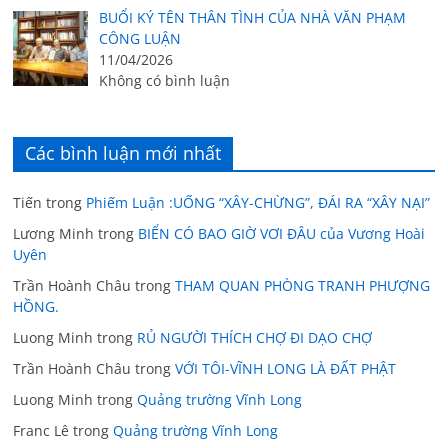
BUỔI KÝ TÊN THÂN TÌNH CỦA NHÀ VĂN PHẠM
CÔNG LUẬN
11/04/2026
Không có bình luận
Các bình luận mới nhất
Tiến
trong
Phiếm Luận :UỐNG “XÂY-CHỪNG”, ĐÁI RA “XÂY NẠI”
Lương Minh
trong
BIỂN CÓ BAO GIỜ VƠI ĐÂU của Vương Hoài
Uyên
Trần Hoành Châu
trong
THAM QUAN PHÒNG TRANH PHƯỢNG
HỒNG.
Luong Minh
trong
RỦ NGƯỜI THÍCH CHỢ ĐI DẠO CHỢ
Trần Hoành Châu
trong
VỚI TÔI-VĨNH LONG LÀ ĐẤT PHẬT
Luong Minh
trong
Quảng trường Vĩnh Long
Franc Lê
trong
Quảng trường Vĩnh Long