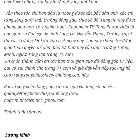
biết thêm những cái hay lạ ở một vùng đất khác.
Vẫn theo tôn chỉ ban đầu là “Mong được các bậc đàn anh, các em
từng sống dưới mái trường đóng góp, chia sẻ để trang tin này được
phong phú hơn, có ý nghĩa hơn”. Khái niệm TH Tống Phước Hiệp là
bao gồm cả
Collège de Vinh Long rồi Nguyễn Thông,
Trường cấp 3
thị xã , Trường TH Lưu Văn Liệt ngày nay. Lần này chúng tôi được
giao toàn quyền để đảm bảo lời hứa này của anh Trương Tường
Minh, người sáng lập trang 71.com.
Xin chân thành cám ơn các bạn thời gian qua đã đóng góp tư liệu,
bài vở, tài chính cho trang 71.com và giờ đây vẫn tiếp tục ủng hộ
cho trang tongphuochiep-vinhlong.com này.
Bài vở và ý kiến đóng góp, xin các bạn vui lòng email về :
quanly@tongphuochiep-vinhlong.local
hoặc
minhtaichinh@gmail.com
Thành thật cám ơn.
Lương Minh