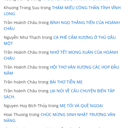
Khuong Trong Suu
trong
THĂM MIẾU CÔNG THẦN TỈNH VĨNH
LONG
Trần Hoành Châu
trong
BÍNH NGỌ THẲNG TIẾN CỦA HOÀNH
CHÂU
Nguyễn Như Thạch
trong
CÀ PHÊ CẨM XƯƠNG Ở THỦ DẦU
MỘT
Trần Hoành Châu
trong
NHỚ TẾT MONG XUÂN CỦA HOÀNH
CHÂU
Trần Hoành Châu
trong
HỘI THƠ VĂN XƯƠNG CÁC HOP ĐẦU
NĂM
Trần hoành Cháu
trong
BÀI THƠ TIỄN MẸ
Trần hoành Châu
trong
LẠI NÓI VỀ CÂU CHUYỆN BIÊN TẬP
SÁCH.
Nguyen Huy Bích Thủy
trong
MẸ TÔI VÀ QUÊ NGOẠI
Hoai Thuong
trong
CHÚC MỪNG SINH NHẬT TRƯƠNG VĂN
NĂNG