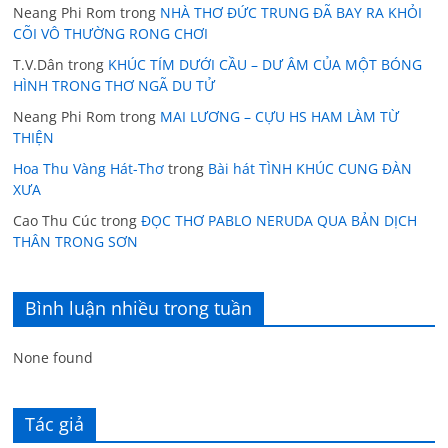
Neang Phi Rom
trong
NHÀ THƠ ĐỨC TRUNG ĐÃ BAY RA KHỎI
CÕI VÔ THƯỜNG RONG CHƠI
T.V.Dân
trong
KHÚC TÍM DƯỚI CẦU – DƯ ÂM CỦA MỘT BÓNG
HÌNH TRONG THƠ NGÃ DU TỬ
Neang Phi Rom
trong
MAI LƯƠNG – CỰU HS HAM LÀM TỪ
THIỆN
Hoa Thu Vàng Hát-Thơ
trong
Bài hát TÌNH KHÚC CUNG ĐÀN
XƯA
Cao Thu Cúc
trong
ĐỌC THƠ PABLO NERUDA QUA BẢN DỊCH
THÂN TRONG SƠN
Bình luận nhiều trong tuần
None found
Tác giả