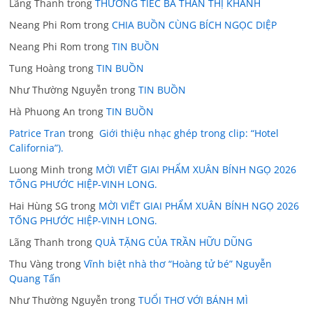
Lãng Thanh
trong
THƯƠNG TIẾC BÀ THÂN THỊ KHÁNH
Neang Phi Rom
trong
CHIA BUỒN CÙNG BÍCH NGỌC DIỆP
Neang Phi Rom
trong
TIN BUỒN
Tung Hoàng
trong
TIN BUỒN
Như Thường Nguyễn
trong
TIN BUỒN
Hà Phuong An
trong
TIN BUỒN
Patrice Tran
trong
Giới thiệu nhạc ghép trong clip: “Hotel
California”).
Luong Minh
trong
MỜI VIẾT GIAI PHẨM XUÂN BÍNH NGỌ 2026
TỐNG PHƯỚC HIỆP-VINH LONG.
Hai Hùng SG
trong
MỜI VIẾT GIAI PHẨM XUÂN BÍNH NGỌ 2026
TỐNG PHƯỚC HIỆP-VINH LONG.
Lãng Thanh
trong
QUÀ TẶNG CỦA TRẦN HỮU DŨNG
Thu Vàng
trong
Vĩnh biệt nhà thơ “Hoàng tử bé” Nguyễn
Quang Tấn
Như Thường Nguyễn
trong
TUỔI THƠ VỚI BÁNH MÌ