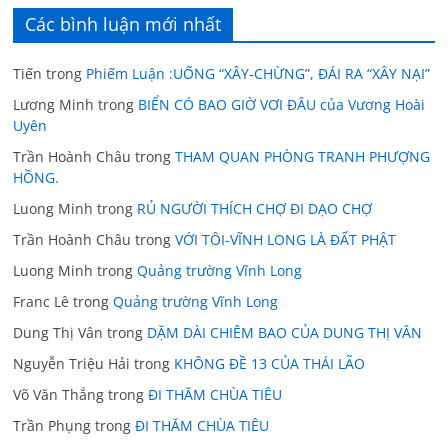
Các bình luận mới nhất
Tiến
trong
Phiếm Luận :UỐNG “XÂY-CHỪNG”, ĐÁI RA “XÂY NẠI”
Lương Minh
trong
BIỂN CÓ BAO GIỜ VƠI ĐÂU của Vương Hoài
Uyên
Trần Hoành Châu
trong
THAM QUAN PHÒNG TRANH PHƯỢNG
HỒNG.
Luong Minh
trong
RỦ NGƯỜI THÍCH CHỢ ĐI DẠO CHỢ
Trần Hoành Châu
trong
VỚI TÔI-VĨNH LONG LÀ ĐẤT PHẬT
Luong Minh
trong
Quảng trường Vĩnh Long
Franc Lê
trong
Quảng trường Vĩnh Long
Dung Thị Vân
trong
DẶM DÀI CHIÊM BAO CỦA DUNG THỊ VÂN
Nguyễn Triệu Hải
trong
KHÔNG ĐỀ 13 CỦA THÁI LÃO
Võ Văn Thắng
trong
ĐI THĂM CHÙA TIÊU
Trần Phụng
trong
ĐI THĂM CHÙA TIÊU