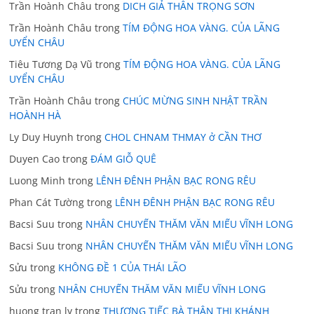
Trần Hoành Châu
trong
DICH GIẢ THÂN TRỌNG SƠN
Trần Hoành Châu
trong
TÍM ĐỘNG HOA VÀNG. CỦA LÃNG
UYỂN CHÂU
Tiêu Tương Dạ Vũ
trong
TÍM ĐỘNG HOA VÀNG. CỦA LÃNG
UYỂN CHÂU
Trần Hoành Châu
trong
CHÚC MỪNG SINH NHẬT TRẦN
HOÀNH HÀ
Ly Duy Huynh
trong
CHOL CHNAM THMAY ở CẦN THƠ
Duyen Cao
trong
ĐÁM GIỖ QUÊ
Luong Minh
trong
LÊNH ĐÊNH PHẬN BẠC RONG RÊU
Phan Cát Tường
trong
LÊNH ĐÊNH PHẬN BẠC RONG RÊU
Bacsi Suu
trong
NHÂN CHUYẾN THĂM VĂN MIẾU VĨNH LONG
Bacsi Suu
trong
NHÂN CHUYẾN THĂM VĂN MIẾU VĨNH LONG
Sửu
trong
KHÔNG ĐỀ 1 CỦA THÁI LÃO
Sửu
trong
NHÂN CHUYẾN THĂM VĂN MIẾU VĨNH LONG
huong tran ly
trong
THƯƠNG TIẾC BÀ THÂN THỊ KHÁNH