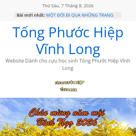
Thứ Sáu, 7 Tháng 8, 2026
Bài mới nhất:
MỘT ĐỜI ĐI QUA NHỮNG TRANG
SÁCH
Tống Phước Hiệp
KHÔNG ĐỀ 19 CỦA THÁI LÃO
CHÙM THƠ CỦA BÍCH HÀ
GIÃ TỪ ĐÀ LẠT của ANTH ĐOÀN
Vĩnh Long
HỌC SỬ HỒI XƯA
Website Dành cho cựu học sinh Tống Phước Hiệp Vĩnh
Long