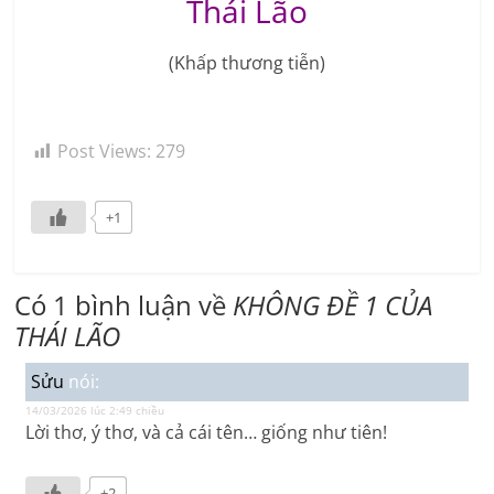
Thái Lão
(Khấp thương tiễn)
Post Views:
279
+1
Có 1 bình luận về
KHÔNG ĐỀ 1 CỦA
THÁI LÃO
Sửu
nói:
14/03/2026 lúc 2:49 chiều
Lời thơ, ý thơ, và cả cái tên… giống như tiên!
+2