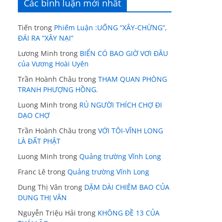
Các bình luận mới nhất
Tiến
trong
Phiếm Luận :UỐNG “XÂY-CHỪNG”,
ĐÁI RA “XÂY NẠI”
Lương Minh
trong
BIỂN CÓ BAO GIỜ VƠI ĐÂU
của Vương Hoài Uyên
Trần Hoành Châu
trong
THAM QUAN PHÒNG
TRANH PHƯỢNG HỒNG.
Luong Minh
trong
RỦ NGƯỜI THÍCH CHỢ ĐI
DẠO CHỢ
Trần Hoành Châu
trong
VỚI TÔI-VĨNH LONG
LÀ ĐẤT PHẬT
Luong Minh
trong
Quảng trường Vĩnh Long
Franc Lê
trong
Quảng trường Vĩnh Long
Dung Thị Vân
trong
DẶM DÀI CHIÊM BAO CỦA
DUNG THỊ VÂN
Nguyễn Triệu Hải
trong
KHÔNG ĐỀ 13 CỦA