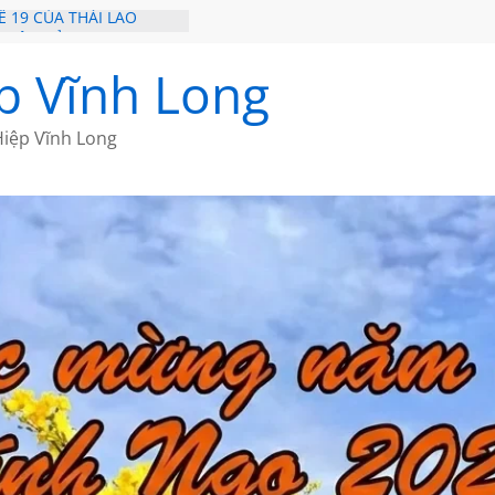
 19 CỦA THÁI LÃO
 TRÊN ĐẢO
NGƯỜI BẠN THÂN
p Vĩnh Long
– HÒN NGỌC VIỄN ĐÔNG
 20 CỦA THÁI LÃO
iệp Vĩnh Long