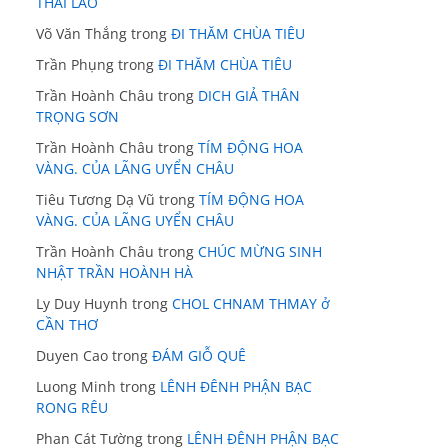
THÁI LÃO
Võ Văn Thắng
trong
ĐI THĂM CHÙA TIÊU
Trần Phụng
trong
ĐI THĂM CHÙA TIÊU
Trần Hoành Châu
trong
DICH GIẢ THÂN
TRỌNG SƠN
Trần Hoành Châu
trong
TÍM ĐỘNG HOA
VÀNG. CỦA LÃNG UYỂN CHÂU
Tiêu Tương Dạ Vũ
trong
TÍM ĐỘNG HOA
VÀNG. CỦA LÃNG UYỂN CHÂU
Trần Hoành Châu
trong
CHÚC MỪNG SINH
NHẬT TRẦN HOÀNH HÀ
Ly Duy Huynh
trong
CHOL CHNAM THMAY ở
CẦN THƠ
Duyen Cao
trong
ĐÁM GIỖ QUÊ
Luong Minh
trong
LÊNH ĐÊNH PHẬN BẠC
RONG RÊU
Phan Cát Tường
trong
LÊNH ĐÊNH PHẬN BẠC