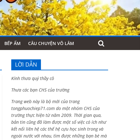
BẾP ẤM
CÂU CHUYỆN VÕ LÂM
LỜI DẪN
Kính thưa quý thầy cô
Thưa các bạn CHS của trường
Trang web này là bộ mới của trang
tongphuochiep71.com do một nhóm CHS của
trường thực hiện từ năm 2009. Thời gian qua,
bản tin cũng đã làm được một số việc có ích như
kết nối liên hệ các thế hệ cựu học sinh trong và
ngoài nước với nhau, tìm được những bạn bè mà