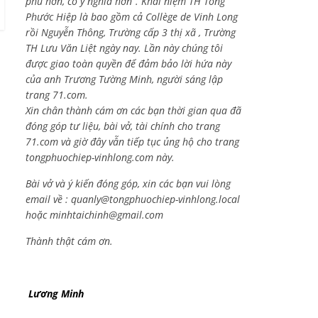
phú hơn, có ý nghĩa hơn”. Khái niệm TH Tống
Phước Hiệp là bao gồm cả
Collège de Vinh Long
rồi Nguyễn Thông,
Trường cấp 3 thị xã , Trường
TH Lưu Văn Liệt ngày nay. Lần này chúng tôi
được giao toàn quyền để đảm bảo lời hứa này
của anh Trương Tường Minh, người sáng lập
trang 71.com.
Xin chân thành cám ơn các bạn thời gian qua đã
đóng góp tư liệu, bài vở, tài chính cho trang
71.com và giờ đây vẫn tiếp tục ủng hộ cho trang
tongphuochiep-vinhlong.com này.
Bài vở và ý kiến đóng góp, xin các bạn vui lòng
email về :
quanly@tongphuochiep-vinhlong.local
hoặc
minhtaichinh@gmail.com
Thành thật cám ơn.
Lương Minh