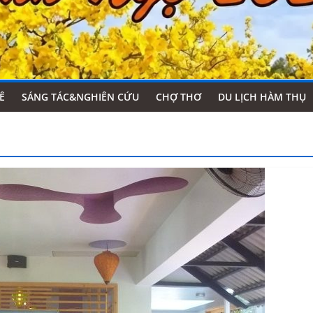
Ê
SÁNG TÁC&NGHIÊN CỨU
CHỢ THƠ
DU LỊCH HÀM THỤ