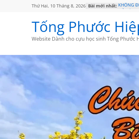
Thứ Hai, 10 Tháng 8, 2026
Bài mới nhất:
KHÔNG ĐỀ
GỞI TÌNH
VỀ MỘT 
Tống Phước Hiệ
SÀI GÒN 
KHÔNG ĐỀ
Website Dành cho cựu học sinh Tống Phước H