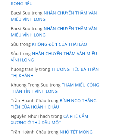
RONG RÊU
Bacsi Suu
trong
NHÂN CHUYẾN THĂM VĂN
MIẾU VĨNH LONG
Bacsi Suu
trong
NHÂN CHUYẾN THĂM VĂN
MIẾU VĨNH LONG
Sửu
trong
KHÔNG ĐỀ 1 CỦA THÁI LÃO
Sửu
trong
NHÂN CHUYẾN THĂM VĂN MIẾU
VĨNH LONG
huong tran ly
trong
THƯƠNG TIẾC BÀ THÂN
THỊ KHÁNH
Khuong Trong Suu
trong
THĂM MIẾU CÔNG
THẦN TỈNH VĨNH LONG
Trần Hoành Châu
trong
BÍNH NGỌ THẲNG
TIẾN CỦA HOÀNH CHÂU
Nguyễn Như Thạch
trong
CÀ PHÊ CẨM
XƯƠNG Ở THỦ DẦU MỘT
Trần Hoành Châu
trong
NHỚ TẾT MONG