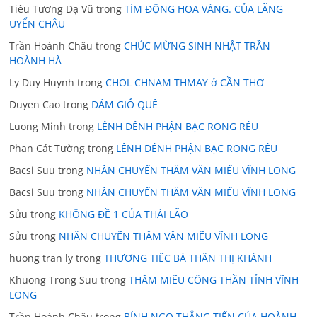
Tiêu Tương Dạ Vũ
trong
TÍM ĐỘNG HOA VÀNG. CỦA LÃNG
UYỂN CHÂU
Trần Hoành Châu
trong
CHÚC MỪNG SINH NHẬT TRẦN
HOÀNH HÀ
Ly Duy Huynh
trong
CHOL CHNAM THMAY ở CẦN THƠ
Duyen Cao
trong
ĐÁM GIỖ QUÊ
Luong Minh
trong
LÊNH ĐÊNH PHẬN BẠC RONG RÊU
Phan Cát Tường
trong
LÊNH ĐÊNH PHẬN BẠC RONG RÊU
Bacsi Suu
trong
NHÂN CHUYẾN THĂM VĂN MIẾU VĨNH LONG
Bacsi Suu
trong
NHÂN CHUYẾN THĂM VĂN MIẾU VĨNH LONG
Sửu
trong
KHÔNG ĐỀ 1 CỦA THÁI LÃO
Sửu
trong
NHÂN CHUYẾN THĂM VĂN MIẾU VĨNH LONG
huong tran ly
trong
THƯƠNG TIẾC BÀ THÂN THỊ KHÁNH
Khuong Trong Suu
trong
THĂM MIẾU CÔNG THẦN TỈNH VĨNH
LONG
Trần Hoành Châu
trong
BÍNH NGỌ THẲNG TIẾN CỦA HOÀNH