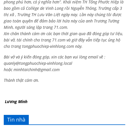
phong phú hơn, có ý nghĩa hơn”. Khái niệm TH Tống Phước Hiệp là
bao gồm cả
Collège de Vinh Long rồi Nguyễn Thông,
Trường cấp 3
thị xã , Trường TH Lưu Văn Liệt ngày nay. Lần này chúng tôi được
giao toàn quyền để đảm bảo lời hứa này của anh Trương Tường
Minh, người sáng lập trang 71.com.
Xin chân thành cám ơn các bạn thời gian qua đã đóng góp tư liệu,
bài vở, tài chính cho trang 71.com và giờ đây vẫn tiếp tục ủng hộ
cho trang tongphuochiep-vinhlong.com này.
Bài vở và ý kiến đóng góp, xin các bạn vui lòng email về :
quanly@tongphuochiep-vinhlong.local
hoặc
minhtaichinh@gmail.com
Thành thật cám ơn.
Lương Minh
Tin nhà