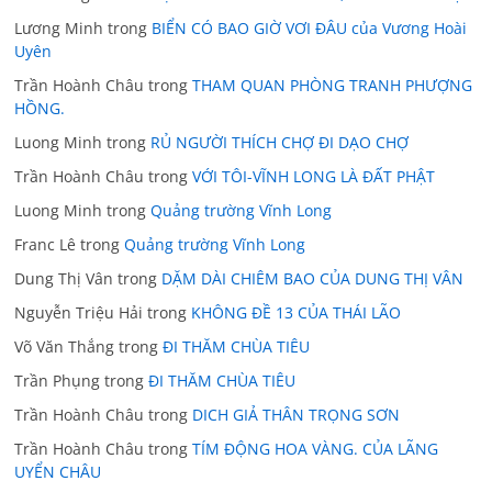
Lương Minh
trong
BIỂN CÓ BAO GIỜ VƠI ĐÂU của Vương Hoài
Uyên
Trần Hoành Châu
trong
THAM QUAN PHÒNG TRANH PHƯỢNG
HỒNG.
Luong Minh
trong
RỦ NGƯỜI THÍCH CHỢ ĐI DẠO CHỢ
Trần Hoành Châu
trong
VỚI TÔI-VĨNH LONG LÀ ĐẤT PHẬT
Luong Minh
trong
Quảng trường Vĩnh Long
Franc Lê
trong
Quảng trường Vĩnh Long
Dung Thị Vân
trong
DẶM DÀI CHIÊM BAO CỦA DUNG THỊ VÂN
Nguyễn Triệu Hải
trong
KHÔNG ĐỀ 13 CỦA THÁI LÃO
Võ Văn Thắng
trong
ĐI THĂM CHÙA TIÊU
Trần Phụng
trong
ĐI THĂM CHÙA TIÊU
Trần Hoành Châu
trong
DICH GIẢ THÂN TRỌNG SƠN
Trần Hoành Châu
trong
TÍM ĐỘNG HOA VÀNG. CỦA LÃNG
UYỂN CHÂU