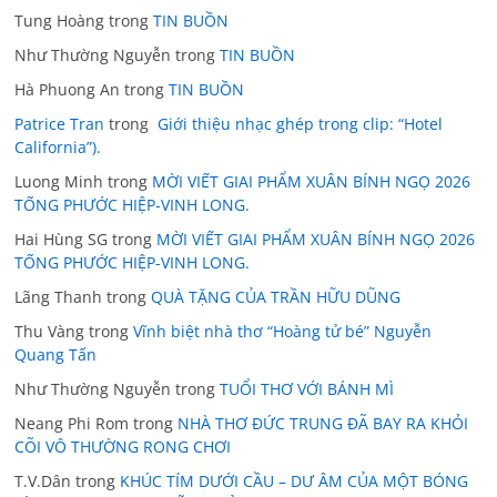
Tung Hoàng
trong
TIN BUỒN
Như Thường Nguyễn
trong
TIN BUỒN
Hà Phuong An
trong
TIN BUỒN
Patrice Tran
trong
Giới thiệu nhạc ghép trong clip: “Hotel
California”).
Luong Minh
trong
MỜI VIẾT GIAI PHẨM XUÂN BÍNH NGỌ 2026
TỐNG PHƯỚC HIỆP-VINH LONG.
Hai Hùng SG
trong
MỜI VIẾT GIAI PHẨM XUÂN BÍNH NGỌ 2026
TỐNG PHƯỚC HIỆP-VINH LONG.
Lãng Thanh
trong
QUÀ TẶNG CỦA TRẦN HỮU DŨNG
Thu Vàng
trong
Vĩnh biệt nhà thơ “Hoàng tử bé” Nguyễn
Quang Tấn
Như Thường Nguyễn
trong
TUỔI THƠ VỚI BÁNH MÌ
Neang Phi Rom
trong
NHÀ THƠ ĐỨC TRUNG ĐÃ BAY RA KHỎI
CÕI VÔ THƯỜNG RONG CHƠI
T.V.Dân
trong
KHÚC TÍM DƯỚI CẦU – DƯ ÂM CỦA MỘT BÓNG