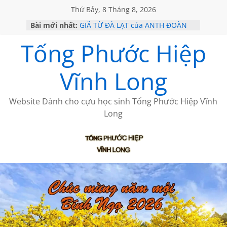
Thứ Bảy, 8 Tháng 8, 2026
Bài mới nhất:
GIÃ TỪ ĐÀ LẠT của ANTH ĐOÀN
SÀI GÒN – HÒN NGỌC VIỄN ĐÔNG
Tống Phước Hiệp
KHÔNG ĐỀ 20 CỦA THÁI LÃO
KHÔNG ĐỀ 19 CỦA THÁI LÃO
CHÙM THƠ CỦA BÍCH HÀ
Vĩnh Long
Website Dành cho cựu học sinh Tống Phước Hiệp Vĩnh
Long