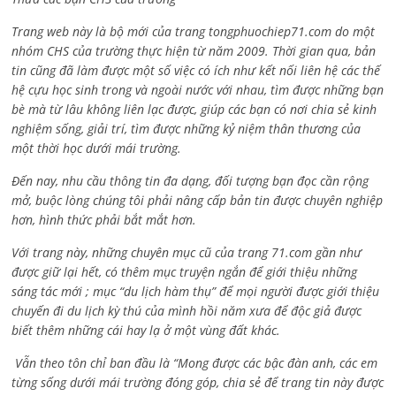
Trang web này là bộ mới của trang tongphuochiep71.com do một
nhóm CHS của trường thực hiện từ năm 2009. Thời gian qua, bản
tin cũng đã làm được một số việc có ích như kết nối liên hệ các thế
hệ cựu học sinh trong và ngoài nước với nhau, tìm được những bạn
bè mà từ lâu không liên lạc được, giúp các bạn có nơi chia sẻ kinh
nghiệm sống, giải trí, tìm được những kỷ niệm thân thương của
một thời học dưới mái trường.
Đến nay, nhu cầu thông tin đa dạng, đối tượng bạn đọc cần rộng
mở, buộc lòng chúng tôi phải nâng cấp bản tin được chuyên nghiệp
hơn, hình thức phải bắt mắt hơn.
Với trang này, những chuyên mục cũ của trang 71.com gần như
được giữ lại hết, có thêm mục truyện ngắn để giới thiệu những
sáng tác mới ; mục “du lịch hàm thụ” để mọi người được giới thiệu
chuyến đi du lịch kỳ thú của mình hồi năm xưa để độc giả được
biết thêm những cái hay lạ ở một vùng đất khác.
Vẫn theo tôn chỉ ban đầu là “Mong được các bậc đàn anh, các em
từng sống dưới mái trường đóng góp, chia sẻ để trang tin này được