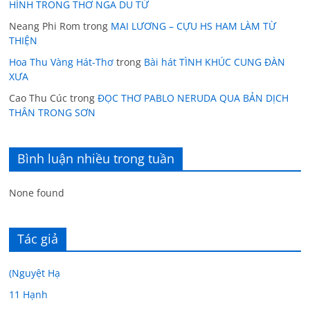
HÌNH TRONG THƠ NGÃ DU TỬ
Neang Phi Rom
trong
MAI LƯƠNG – CỰU HS HAM LÀM TỪ
THIỆN
Hoa Thu Vàng Hát-Thơ
trong
Bài hát TÌNH KHÚC CUNG ĐÀN
XƯA
Cao Thu Cúc
trong
ĐỌC THƠ PABLO NERUDA QUA BẢN DỊCH
THÂN TRONG SƠN
Bình luận nhiều trong tuần
None found
Tác giả
(Nguyệt Hạ
11 Hạnh