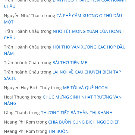
CHÂU
Nguyễn Như Thạch
trong
CÀ PHÊ CẨM XƯƠNG Ở THỦ DẦU
MỘT
Trần Hoành Châu
trong
NHỚ TẾT MONG XUÂN CỦA HOÀNH
CHÂU
Trần Hoành Châu
trong
HỘI THƠ VĂN XƯƠNG CÁC HOP ĐẦU
NĂM
Trần hoành Cháu
trong
BÀI THƠ TIỄN MẸ
Trần hoành Châu
trong
LẠI NÓI VỀ CÂU CHUYỆN BIÊN TẬP
SÁCH.
Nguyen Huy Bích Thủy
trong
MẸ TÔI VÀ QUÊ NGOẠI
Hoai Thuong
trong
CHÚC MỪNG SINH NHẬT TRƯƠNG VĂN
NĂNG
Lãng Thanh
trong
THƯƠNG TIẾC BÀ THÂN THỊ KHÁNH
Neang Phi Rom
trong
CHIA BUỒN CÙNG BÍCH NGỌC DIỆP
Neang Phi Rom
trong
TIN BUỒN