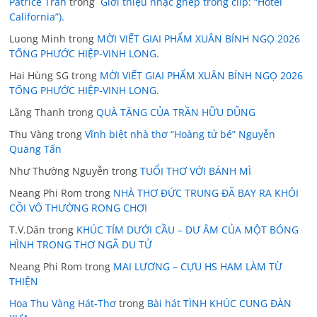
Patrice Tran
trong
Giới thiệu nhạc ghép trong clip: “Hotel
California”).
Luong Minh
trong
MỜI VIẾT GIAI PHẨM XUÂN BÍNH NGỌ 2026
TỐNG PHƯỚC HIỆP-VINH LONG.
Hai Hùng SG
trong
MỜI VIẾT GIAI PHẨM XUÂN BÍNH NGỌ 2026
TỐNG PHƯỚC HIỆP-VINH LONG.
Lãng Thanh
trong
QUÀ TẶNG CỦA TRẦN HỮU DŨNG
Thu Vàng
trong
Vĩnh biệt nhà thơ “Hoàng tử bé” Nguyễn
Quang Tấn
Như Thường Nguyễn
trong
TUỔI THƠ VỚI BÁNH MÌ
Neang Phi Rom
trong
NHÀ THƠ ĐỨC TRUNG ĐÃ BAY RA KHỎI
CÕI VÔ THƯỜNG RONG CHƠI
T.V.Dân
trong
KHÚC TÍM DƯỚI CẦU – DƯ ÂM CỦA MỘT BÓNG
HÌNH TRONG THƠ NGÃ DU TỬ
Neang Phi Rom
trong
MAI LƯƠNG – CỰU HS HAM LÀM TỪ
THIỆN
Hoa Thu Vàng Hát-Thơ
trong
Bài hát TÌNH KHÚC CUNG ĐÀN