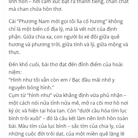
linh hồn – nơi cảm xúc bật ra thành tiếng, chân chất
mà chan chứa hồn thơ.
Cái “Phương Nam mời gọi tôi lìa cố hương” không
chỉ là một biến cố địa lý, mà là vết nứt của định
phận. Giữa chia xa, con người bị xé đôi giữa quê
hương và phương trời, giữa tình và lý, giữa mộng và
thực.
Đến khổ cuối, bài thơ đạt đến đỉnh điểm của hoài
niệm:
“Hình như tôi vẫn còn em / Bạc đầu mãi nhớ y
nguyên bóng hình.”
Cụm từ “hình như” vừa khẳng định vừa phủ nhận –
một cách nói nửa tỉnh nửa mê, mở ra cõi mơ hồ nơi
ký ức và hiện tại hòa tan. Còn “dưới cầu hóa tím lục
bình trôi xuôi” – đó là câu kết làm nên linh hồn toàn
bài. Màu tím của lục bình – sắc tím của chia ly, của
những cuộc đời trôi dạt, của một miền quê lặng lẽ