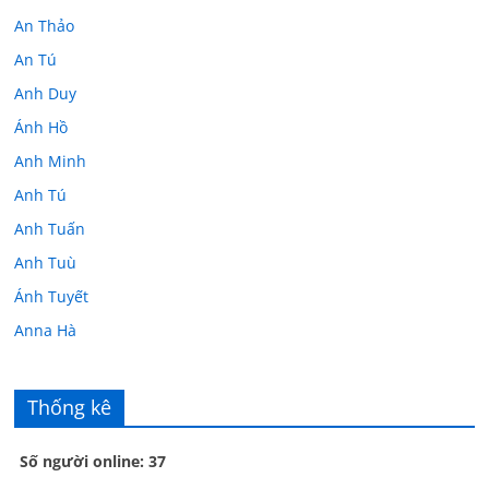
An Thảo
An Tú
Anh Duy
Ánh Hồ
Anh Minh
Anh Tú
Anh Tuấn
Anh Tuù
Ánh Tuyết
Anna Hà
Anth Đoàn
Âu Tú Vân
Thống kê
Bác sĩ Hoa
Số người online: 37
Bác sĩ Stephen Mak