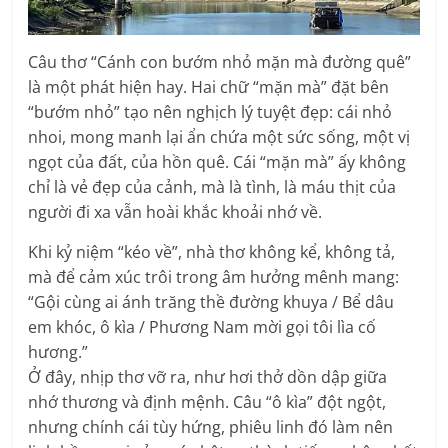
Câu thơ “Cánh con bướm nhỏ mặn mà đường quê”
là một phát hiện hay. Hai chữ “mặn mà” đặt bên
“bướm nhỏ” tạo nên nghịch lý tuyệt đẹp: cái nhỏ
nhoi, mong manh lại ẩn chứa một sức sống, một vị
ngọt của đất, của hồn quê. Cái “mặn mà” ấy không
chỉ là vẻ đẹp của cảnh, mà là tình, là máu thịt của
người đi xa vẫn hoài khắc khoải nhớ về.
Khi kỷ niệm “kéo về”, nhà thơ không kể, không tả,
mà để cảm xúc trôi trong âm hưởng mênh mang:
“Gội cùng ai ánh trăng thề đường khuya / Bể dâu
em khóc, ô kìa / Phương Nam mời gọi tôi lìa cố
hương.”
Ở đây, nhịp thơ vỡ ra, như hơi thở dồn dập giữa
nhớ thương và định mệnh. Câu “ô kìa” đột ngột,
nhưng chính cái tùy hứng, phiêu linh đó làm nên