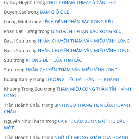
Ly Duy Huynh
trong
CHOL CHNAM THMAY ở CẦN THƠ
Duyen Cao
trong
ĐÁM GIỖ QUÊ
Luong Minh
trong
LÊNH ĐÊNH PHẬN BẠC RONG RÊU
Phan Cát Tường
trong
LÊNH ĐÊNH PHẬN BẠC RONG RÊU
Bacsi Suu
trong
NHÂN CHUYẾN THĂM VĂN MIẾU VĨNH LONG
Bacsi Suu
trong
NHÂN CHUYẾN THĂM VĂN MIẾU VĨNH LONG
Sửu
trong
KHÔNG ĐỀ 1 CỦA THÁI LÃO
Sửu
trong
NHÂN CHUYẾN THĂM VĂN MIẾU VĨNH LONG
huong tran ly
trong
THƯƠNG TIẾC BÀ THÂN THỊ KHÁNH
Khuong Trong Suu
trong
THĂM MIẾU CÔNG THẦN TỈNH VĨNH
LONG
Trần Hoành Châu
trong
BÍNH NGỌ THẲNG TIẾN CỦA HOÀNH
CHÂU
Nguyễn Như Thạch
trong
CÀ PHÊ CẨM XƯƠNG Ở THỦ DẦU
MỘT
Trần Hoành Châu
trong
NHỚ TẾT MONG XUÂN CỦA HOÀNH