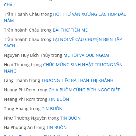
CHÂU
Trần Hoành Châu
trong
HỘI THƠ VĂN XƯƠNG CÁC HOP ĐẦU
NĂM
Trần hoành Cháu
trong
BÀI THƠ TIỄN MẸ
Trần hoành Châu
trong
LẠI NÓI VỀ CÂU CHUYỆN BIÊN TẬP
SÁCH.
Nguyen Huy Bích Thủy
trong
MẸ TÔI VÀ QUÊ NGOẠI
Hoai Thuong
trong
CHÚC MỪNG SINH NHẬT TRƯƠNG VĂN
NĂNG
Lãng Thanh
trong
THƯƠNG TIẾC BÀ THÂN THỊ KHÁNH
Neang Phi Rom
trong
CHIA BUỒN CÙNG BÍCH NGỌC DIỆP
Neang Phi Rom
trong
TIN BUỒN
Tung Hoàng
trong
TIN BUỒN
Như Thường Nguyễn
trong
TIN BUỒN
Hà Phuong An
trong
TIN BUỒN