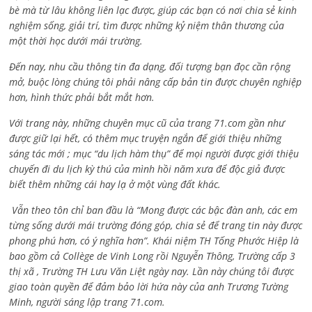
bè mà từ lâu không liên lạc được, giúp các bạn có nơi chia sẻ kinh
nghiệm sống, giải trí, tìm được những kỷ niệm thân thương của
một thời học dưới mái trường.
Đến nay, nhu cầu thông tin đa dạng, đối tượng bạn đọc cần rộng
mở, buộc lòng chúng tôi phải nâng cấp bản tin được chuyên nghiệp
hơn, hình thức phải bắt mắt hơn.
Với trang này, những chuyên mục cũ của trang 71.com gần như
được giữ lại hết, có thêm mục truyện ngắn để giới thiệu những
sáng tác mới ; mục “du lịch hàm thụ” để mọi người được giới thiệu
chuyến đi du lịch kỳ thú của mình hồi năm xưa để độc giả được
biết thêm những cái hay lạ ở một vùng đất khác.
Vẫn theo tôn chỉ ban đầu là “Mong được các bậc đàn anh, các em
từng sống dưới mái trường đóng góp, chia sẻ để trang tin này được
phong phú hơn, có ý nghĩa hơn”. Khái niệm TH Tống Phước Hiệp là
bao gồm cả
Collège de Vinh Long rồi Nguyễn Thông,
Trường cấp 3
thị xã , Trường TH Lưu Văn Liệt ngày nay. Lần này chúng tôi được
giao toàn quyền để đảm bảo lời hứa này của anh Trương Tường
Minh, người sáng lập trang 71.com.