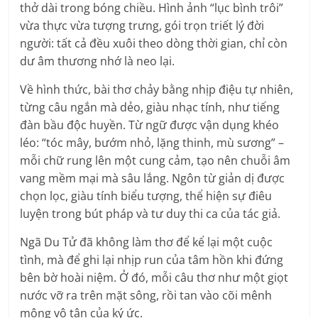
thở dài trong bóng chiều. Hình ảnh “lục bình trôi”
vừa thực vừa tượng trưng, gói trọn triết lý đời
người: tất cả đều xuôi theo dòng thời gian, chỉ còn
dư âm thương nhớ là neo lại.
Về hình thức, bài thơ chảy bằng nhịp điệu tự nhiên,
từng câu ngắn mà dẻo, giàu nhạc tính, như tiếng
đàn bầu độc huyền. Từ ngữ được vận dụng khéo
léo: “tóc mây, bướm nhỏ, lặng thinh, mù sương” –
mỗi chữ rung lên một cung cảm, tạo nên chuỗi âm
vang mềm mại mà sâu lắng. Ngôn từ giản dị được
chọn lọc, giàu tính biểu tượng, thể hiện sự điêu
luyện trong bút pháp và tư duy thi ca của tác giả.
Ngã Du Tử đã không làm thơ để kể lại một cuộc
tình, mà để ghi lại nhịp run của tâm hồn khi đứng
bên bờ hoài niệm. Ở đó, mỗi câu thơ như một giọt
nước vỡ ra trên mặt sông, rồi tan vào cõi mênh
mông vô tận của ký ức.