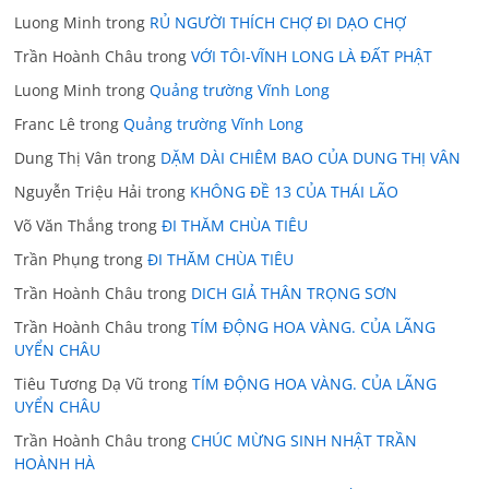
Luong Minh
trong
RỦ NGƯỜI THÍCH CHỢ ĐI DẠO CHỢ
Trần Hoành Châu
trong
VỚI TÔI-VĨNH LONG LÀ ĐẤT PHẬT
Luong Minh
trong
Quảng trường Vĩnh Long
Franc Lê
trong
Quảng trường Vĩnh Long
Dung Thị Vân
trong
DẶM DÀI CHIÊM BAO CỦA DUNG THỊ VÂN
Nguyễn Triệu Hải
trong
KHÔNG ĐỀ 13 CỦA THÁI LÃO
Võ Văn Thắng
trong
ĐI THĂM CHÙA TIÊU
Trần Phụng
trong
ĐI THĂM CHÙA TIÊU
Trần Hoành Châu
trong
DICH GIẢ THÂN TRỌNG SƠN
Trần Hoành Châu
trong
TÍM ĐỘNG HOA VÀNG. CỦA LÃNG
UYỂN CHÂU
Tiêu Tương Dạ Vũ
trong
TÍM ĐỘNG HOA VÀNG. CỦA LÃNG
UYỂN CHÂU
Trần Hoành Châu
trong
CHÚC MỪNG SINH NHẬT TRẦN
HOÀNH HÀ