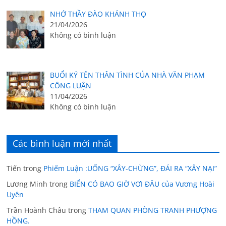
NHỚ THẦY ĐÀO KHÁNH THỌ
21/04/2026
Không có bình luận
BUỔI KÝ TÊN THÂN TÌNH CỦA NHÀ VĂN PHẠM
CÔNG LUẬN
11/04/2026
Không có bình luận
Các bình luận mới nhất
Tiến
trong
Phiếm Luận :UỐNG “XÂY-CHỪNG”, ĐÁI RA “XÂY NẠI”
Lương Minh
trong
BIỂN CÓ BAO GIỜ VƠI ĐÂU của Vương Hoài
Uyên
Trần Hoành Châu
trong
THAM QUAN PHÒNG TRANH PHƯỢNG
HỒNG.