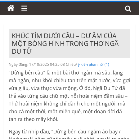
KHÚC TÍM DƯỚI CẦU – DƯ ÂM CỦA
MỘT BÓNG HÌNH TRONG THƠ NGÃ
DU TỬ
Ngày đăng: 17/10/2025 04:25:08 Chiều/
ý kiến phản hồi (1)
“Dừng bên cầu” là một bài thơ ngắn mà sâu, lặng
mà ngân, như khói chiều tan trên mặt nước, vừa gợi
vừa giấu, vừa thực vừa mộng. Ở đó, Ngã Du Tử đã
thả vào từng câu chữ một nỗi hoài niệm đằm sâu –
Thứ hoài niệm không chỉ dành cho một người, mà
cho cả một thời, một miền quê, một đoạn đời đã
tan ra theo mây khói.
Ngay từ nhịp đầu, “Dừng bên cầu ngắm áo bay /