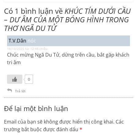
Có 1 bình luận về
KHÚC TÍM DƯỚI CẦU
– DƯ ÂM CỦA MỘT BÓNG HÌNH TRONG
THƠ NGÃ DU TỬ
T.V.Dân
nói:
18/10/2025 lúc 12:48 chiều
Chúc mừng Ngã Du Tử, dừng trên cầu, bắt gặp khách
tri âm
0
Trả lời
Để lại một bình luận
Email của bạn sẽ không được hiển thị công khai.
Các
trường bắt buộc được đánh dấu
*