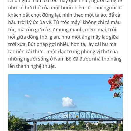
Nhớ người năm cũ tóc mây quê nhà”, người ta nghe
như có hơi thở của một buổi chiều cũ – nơi người lữ
khách bất chợt đứng lại, nhìn theo một tà áo, để cả
bầu trời ký ức ùa về. Từ “tóc mây” không chỉ tả màu
tóc, mà còn gợi cả sự mong manh, mềm mại, trôi
nổi giữa dòng thời gian, như một áng mây lạc giữa
trời xưa. Bút pháp gợi nhiều hơn tả, lấy cái hư mà
tạc nên cái thực – một đặc trưng phong vị thơ của
những người sống ở Nam Bộ đã được nhà thơ nâng
lên thành nghệ thuật.