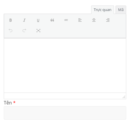
Trực quan
Mã
Tên
*