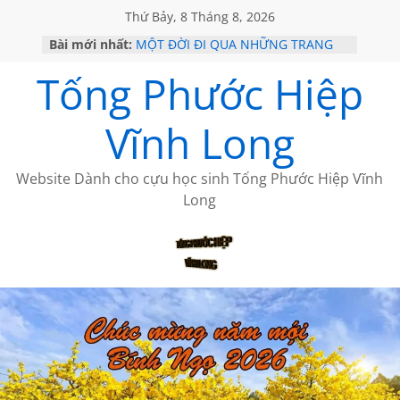
Thứ Bảy, 8 Tháng 8, 2026
Bài mới nhất:
MỘT ĐỜI ĐI QUA NHỮNG TRANG
SÁCH
Tống Phước Hiệp
KHÔNG ĐỀ 19 CỦA THÁI LÃO
CHÙM THƠ CỦA BÍCH HÀ
GIÃ TỪ ĐÀ LẠT của ANTH ĐOÀN
Vĩnh Long
HỌC SỬ HỒI XƯA
Website Dành cho cựu học sinh Tống Phước Hiệp Vĩnh
Long