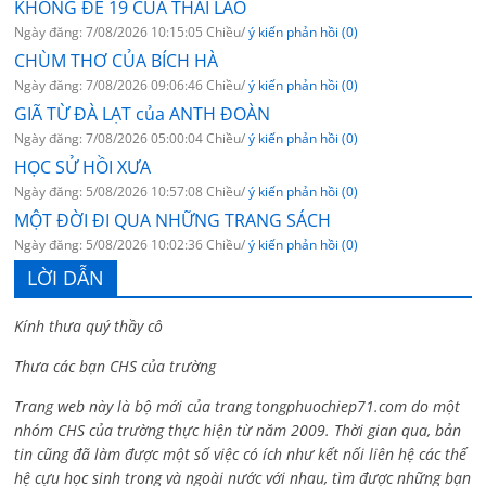
KHÔNG ĐỀ 19 CỦA THÁI LÃO
Ngày đăng: 7/08/2026 10:15:05 Chiều/
ý kiến phản hồi (0)
CHÙM THƠ CỦA BÍCH HÀ
Ngày đăng: 7/08/2026 09:06:46 Chiều/
ý kiến phản hồi (0)
GIÃ TỪ ĐÀ LẠT của ANTH ĐOÀN
Ngày đăng: 7/08/2026 05:00:04 Chiều/
ý kiến phản hồi (0)
HỌC SỬ HỒI XƯA
Ngày đăng: 5/08/2026 10:57:08 Chiều/
ý kiến phản hồi (0)
MỘT ĐỜI ĐI QUA NHỮNG TRANG SÁCH
Ngày đăng: 5/08/2026 10:02:36 Chiều/
ý kiến phản hồi (0)
LỜI DẪN
Kính thưa quý thầy cô
Thưa các bạn CHS của trường
Trang web này là bộ mới của trang tongphuochiep71.com do một
nhóm CHS của trường thực hiện từ năm 2009. Thời gian qua, bản
tin cũng đã làm được một số việc có ích như kết nối liên hệ các thế
hệ cựu học sinh trong và ngoài nước với nhau, tìm được những bạn