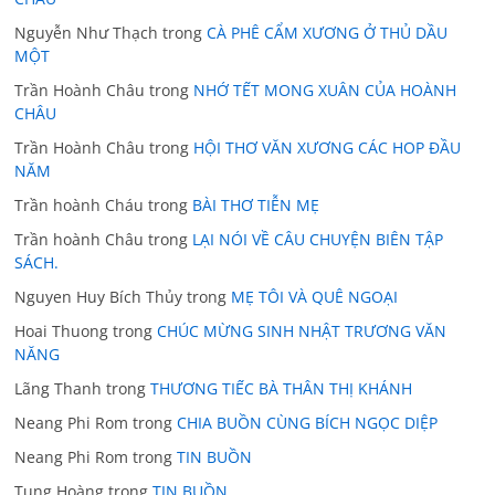
Nguyễn Như Thạch
trong
CÀ PHÊ CẨM XƯƠNG Ở THỦ DẦU
MỘT
Trần Hoành Châu
trong
NHỚ TẾT MONG XUÂN CỦA HOÀNH
CHÂU
Trần Hoành Châu
trong
HỘI THƠ VĂN XƯƠNG CÁC HOP ĐẦU
NĂM
Trần hoành Cháu
trong
BÀI THƠ TIỄN MẸ
Trần hoành Châu
trong
LẠI NÓI VỀ CÂU CHUYỆN BIÊN TẬP
SÁCH.
Nguyen Huy Bích Thủy
trong
MẸ TÔI VÀ QUÊ NGOẠI
Hoai Thuong
trong
CHÚC MỪNG SINH NHẬT TRƯƠNG VĂN
NĂNG
Lãng Thanh
trong
THƯƠNG TIẾC BÀ THÂN THỊ KHÁNH
Neang Phi Rom
trong
CHIA BUỒN CÙNG BÍCH NGỌC DIỆP
Neang Phi Rom
trong
TIN BUỒN
Tung Hoàng
trong
TIN BUỒN