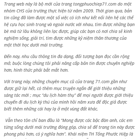
Trang web này là bộ mới của trang tongphuochiep71.com do một
nhóm CHS của trường thực hiện từ năm 2009. Thời gian qua, bản
tin cũng đã làm được một số việc có ích như kết nối liên hệ các thế
hệ cựu học sinh trong và ngoài nước với nhau, tìm được những bạn
bè mà từ lâu không liên lạc được, giúp các bạn có nơi chia sẻ kinh
nghiệm sống, giải trí, tìm được những kỷ niệm thân thương của
một thời học dưới mái trường.
Đến nay, nhu cầu thông tin đa dạng, đối tượng bạn đọc cần rộng
mở, buộc lòng chúng tôi phải nâng cấp bản tin được chuyên nghiệp
hơn, hình thức phải bắt mắt hơn.
Với trang này, những chuyên mục cũ của trang 71.com gần như
được giữ lại hết, có thêm mục truyện ngắn để giới thiệu những
sáng tác mới ; mục “du lịch hàm thụ” để mọi người được giới thiệu
chuyến đi du lịch kỳ thú của mình hồi năm xưa để độc giả được
biết thêm những cái hay lạ ở một vùng đất khác.
Vẫn theo tôn chỉ ban đầu là “Mong được các bậc đàn anh, các em
từng sống dưới mái trường đóng góp, chia sẻ để trang tin này được
phong phú hơn, có ý nghĩa hơn”. Khái niệm TH Tống Phước Hiệp là