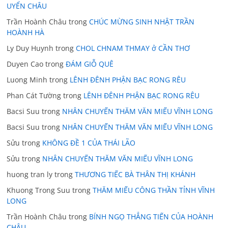
UYỂN CHÂU
Trần Hoành Châu
trong
CHÚC MỪNG SINH NHẬT TRẦN
HOÀNH HÀ
Ly Duy Huynh
trong
CHOL CHNAM THMAY ở CẦN THƠ
Duyen Cao
trong
ĐÁM GIỖ QUÊ
Luong Minh
trong
LÊNH ĐÊNH PHẬN BẠC RONG RÊU
Phan Cát Tường
trong
LÊNH ĐÊNH PHẬN BẠC RONG RÊU
Bacsi Suu
trong
NHÂN CHUYẾN THĂM VĂN MIẾU VĨNH LONG
Bacsi Suu
trong
NHÂN CHUYẾN THĂM VĂN MIẾU VĨNH LONG
Sửu
trong
KHÔNG ĐỀ 1 CỦA THÁI LÃO
Sửu
trong
NHÂN CHUYẾN THĂM VĂN MIẾU VĨNH LONG
huong tran ly
trong
THƯƠNG TIẾC BÀ THÂN THỊ KHÁNH
Khuong Trong Suu
trong
THĂM MIẾU CÔNG THẦN TỈNH VĨNH
LONG
Trần Hoành Châu
trong
BÍNH NGỌ THẲNG TIẾN CỦA HOÀNH
CHÂU