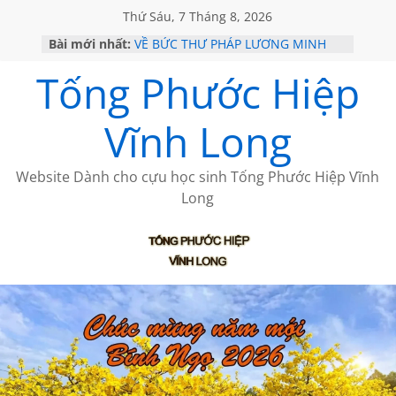
Thứ Sáu, 7 Tháng 8, 2026
Bài mới nhất:
VỀ BỨC THƯ PHÁP LƯƠNG MINH
GẶP Ở MỸ
Tống Phước Hiệp
HỌC SỬ HỒI XƯA
MỘT ĐỜI ĐI QUA NHỮNG TRANG
SÁCH
Vĩnh Long
BẤT CHỢT CỦA CHÂU LỆ DUNG
CÀ PHÊ NGẮM NÚI
Website Dành cho cựu học sinh Tống Phước Hiệp Vĩnh
Long