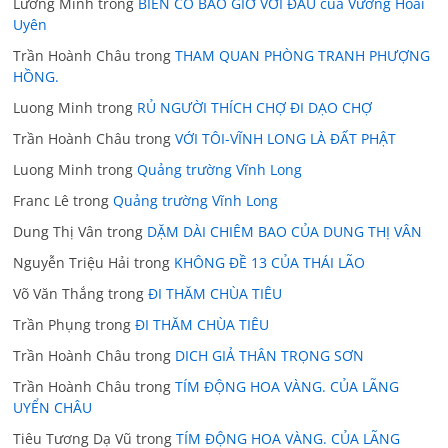
Lương Minh
trong
BIỂN CÓ BAO GIỜ VƠI ĐÂU của Vương Hoài
Uyên
Trần Hoành Châu
trong
THAM QUAN PHÒNG TRANH PHƯỢNG
HỒNG.
Luong Minh
trong
RỦ NGƯỜI THÍCH CHỢ ĐI DẠO CHỢ
Trần Hoành Châu
trong
VỚI TÔI-VĨNH LONG LÀ ĐẤT PHẬT
Luong Minh
trong
Quảng trường Vĩnh Long
Franc Lê
trong
Quảng trường Vĩnh Long
Dung Thị Vân
trong
DẶM DÀI CHIÊM BAO CỦA DUNG THỊ VÂN
Nguyễn Triệu Hải
trong
KHÔNG ĐỀ 13 CỦA THÁI LÃO
Võ Văn Thắng
trong
ĐI THĂM CHÙA TIÊU
Trần Phụng
trong
ĐI THĂM CHÙA TIÊU
Trần Hoành Châu
trong
DICH GIẢ THÂN TRỌNG SƠN
Trần Hoành Châu
trong
TÍM ĐỘNG HOA VÀNG. CỦA LÃNG
UYỂN CHÂU
Tiêu Tương Dạ Vũ
trong
TÍM ĐỘNG HOA VÀNG. CỦA LÃNG