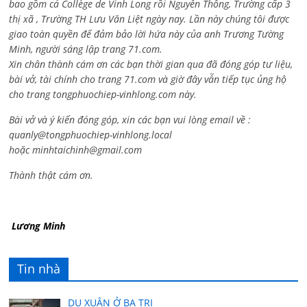
bao gồm cả
Collège de Vinh Long rồi Nguyễn Thông,
Trường cấp 3
thị xã , Trường TH Lưu Văn Liệt ngày nay. Lần này chúng tôi được
giao toàn quyền để đảm bảo lời hứa này của anh Trương Tường
Minh, người sáng lập trang 71.com.
Xin chân thành cám ơn các bạn thời gian qua đã đóng góp tư liệu,
bài vở, tài chính cho trang 71.com và giờ đây vẫn tiếp tục ủng hộ
cho trang tongphuochiep-vinhlong.com này.
Bài vở và ý kiến đóng góp, xin các bạn vui lòng email về :
quanly@tongphuochiep-vinhlong.local
hoặc
minhtaichinh@gmail.com
Thành thật cám ơn.
Lương Minh
Tin nhà
DU XUÂN Ở BA TRI