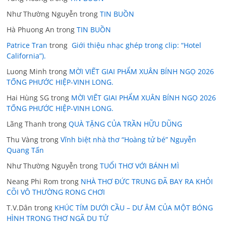
Như Thường Nguyễn
trong
TIN BUỒN
Hà Phuong An
trong
TIN BUỒN
Patrice Tran
trong
Giới thiệu nhạc ghép trong clip: “Hotel
California”).
Luong Minh
trong
MỜI VIẾT GIAI PHẨM XUÂN BÍNH NGỌ 2026
TỐNG PHƯỚC HIỆP-VINH LONG.
Hai Hùng SG
trong
MỜI VIẾT GIAI PHẨM XUÂN BÍNH NGỌ 2026
TỐNG PHƯỚC HIỆP-VINH LONG.
Lãng Thanh
trong
QUÀ TẶNG CỦA TRẦN HỮU DŨNG
Thu Vàng
trong
Vĩnh biệt nhà thơ “Hoàng tử bé” Nguyễn
Quang Tấn
Như Thường Nguyễn
trong
TUỔI THƠ VỚI BÁNH MÌ
Neang Phi Rom
trong
NHÀ THƠ ĐỨC TRUNG ĐÃ BAY RA KHỎI
CÕI VÔ THƯỜNG RONG CHƠI
T.V.Dân
trong
KHÚC TÍM DƯỚI CẦU – DƯ ÂM CỦA MỘT BÓNG
HÌNH TRONG THƠ NGÃ DU TỬ