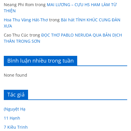
Neang Phi Rom
trong
MAI LƯƠNG – CỰU HS HAM LÀM TỪ
THIỆN
Hoa Thu Vàng Hát-Thơ
trong
Bài hát TÌNH KHÚC CUNG ĐÀN
XƯA
Cao Thu Cúc
trong
ĐỌC THƠ PABLO NERUDA QUA BẢN DỊCH
THÂN TRONG SƠN
Bình luận nhiều trong tuần
None found
Tác giả
(Nguyệt Hạ
11 Hạnh
7 Kiều Trinh