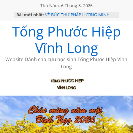
Thứ Năm, 6 Tháng 8, 2026
Bài mới nhất:
VỀ BỨC THƯ PHÁP LƯƠNG MINH
GẶP Ở MỸ
Tống Phước Hiệp
HỌC SỬ HỒI XƯA
MỘT ĐỜI ĐI QUA NHỮNG TRANG
SÁCH
Vĩnh Long
BẤT CHỢT CỦA CHÂU LỆ DUNG
CÀ PHÊ NGẮM NÚI
Website Dành cho cựu học sinh Tống Phước Hiệp Vĩnh
Long