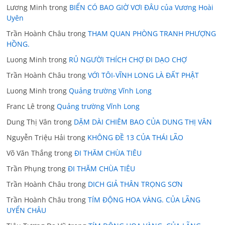
Lương Minh
trong
BIỂN CÓ BAO GIỜ VƠI ĐÂU của Vương Hoài
Uyên
Trần Hoành Châu
trong
THAM QUAN PHÒNG TRANH PHƯỢNG
HỒNG.
Luong Minh
trong
RỦ NGƯỜI THÍCH CHỢ ĐI DẠO CHỢ
Trần Hoành Châu
trong
VỚI TÔI-VĨNH LONG LÀ ĐẤT PHẬT
Luong Minh
trong
Quảng trường Vĩnh Long
Franc Lê
trong
Quảng trường Vĩnh Long
Dung Thị Vân
trong
DẶM DÀI CHIÊM BAO CỦA DUNG THỊ VÂN
Nguyễn Triệu Hải
trong
KHÔNG ĐỀ 13 CỦA THÁI LÃO
Võ Văn Thắng
trong
ĐI THĂM CHÙA TIÊU
Trần Phụng
trong
ĐI THĂM CHÙA TIÊU
Trần Hoành Châu
trong
DICH GIẢ THÂN TRỌNG SƠN
Trần Hoành Châu
trong
TÍM ĐỘNG HOA VÀNG. CỦA LÃNG
UYỂN CHÂU