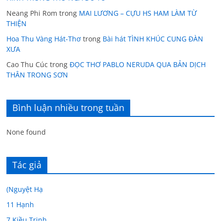
Neang Phi Rom
trong
MAI LƯƠNG – CỰU HS HAM LÀM TỪ
THIỆN
Hoa Thu Vàng Hát-Thơ
trong
Bài hát TÌNH KHÚC CUNG ĐÀN
XƯA
Cao Thu Cúc
trong
ĐỌC THƠ PABLO NERUDA QUA BẢN DỊCH
THÂN TRONG SƠN
Bình luận nhiều trong tuần
None found
Tác giả
(Nguyệt Hạ
11 Hạnh
7 Kiều Trinh