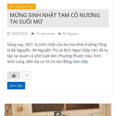
Bạn đang làm gì
MỪNG SINH NHẬT TAM CÔ NƯƠNG
TAI SUỐI MƠ
18/07/2025
0 Comments
Be Nguyen
Sáng nay, 18/7, là sinh nhật của ba hoa khôi trường Tống
là Bé Nguyễn, Bé Nguyễn Thị và Bích Ngọc Diệp nên đã tụ
tập tại quán cà phê Suối Mơ, Phuờng Phước Hậu, tỉnh
Vĩnh Long. Đến dự có 18 chi em đồng
Xem tiếp
+1
Xem tiếp