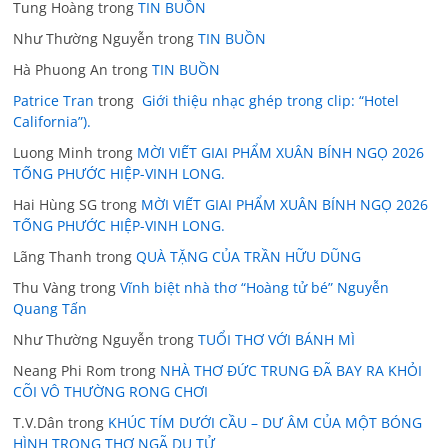
Tung Hoàng
trong
TIN BUỒN
Như Thường Nguyễn
trong
TIN BUỒN
Hà Phuong An
trong
TIN BUỒN
Patrice Tran
trong
Giới thiệu nhạc ghép trong clip: “Hotel
California”).
Luong Minh
trong
MỜI VIẾT GIAI PHẨM XUÂN BÍNH NGỌ 2026
TỐNG PHƯỚC HIỆP-VINH LONG.
Hai Hùng SG
trong
MỜI VIẾT GIAI PHẨM XUÂN BÍNH NGỌ 2026
TỐNG PHƯỚC HIỆP-VINH LONG.
Lãng Thanh
trong
QUÀ TẶNG CỦA TRẦN HỮU DŨNG
Thu Vàng
trong
Vĩnh biệt nhà thơ “Hoàng tử bé” Nguyễn
Quang Tấn
Như Thường Nguyễn
trong
TUỔI THƠ VỚI BÁNH MÌ
Neang Phi Rom
trong
NHÀ THƠ ĐỨC TRUNG ĐÃ BAY RA KHỎI
CÕI VÔ THƯỜNG RONG CHƠI
T.V.Dân
trong
KHÚC TÍM DƯỚI CẦU – DƯ ÂM CỦA MỘT BÓNG
HÌNH TRONG THƠ NGÃ DU TỬ