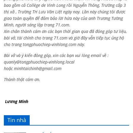
bao gồm cả
Collège de Vinh Long rồi Nguyễn Thông,
Trường cấp 3
thị xã , Trường TH Lưu Văn Liệt ngày nay. Lần này chúng tôi được
giao toàn quyền để đảm bảo lời hứa này của anh Trương Tường
Minh, người sáng lập trang 71.com.
Xin chân thành cám ơn các bạn thời gian qua đã đóng góp tư liệu,
bài vở, tài chính cho trang 71.com và giờ đây vẫn tiếp tục ủng hộ
cho trang tongphuochiep-vinhlong.com này.
Bài vở và ý kiến đóng góp, xin các bạn vui lòng email về :
quanly@tongphuochiep-vinhlong.local
hoặc
minhtaichinh@gmail.com
Thành thật cám ơn.
Lương Minh
Tin nhà