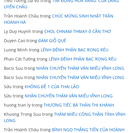
Tiêu Tương Dạ Vũ
trong
TÍM ĐỘNG HOA VÀNG. CỦA LÃNG
UYỂN CHÂU
Trần Hoành Châu
trong
CHÚC MỪNG SINH NHẬT TRẦN
HOÀNH HÀ
Ly Duy Huynh
trong
CHOL CHNAM THMAY ở CẦN THƠ
Duyen Cao
trong
ĐÁM GIỖ QUÊ
Luong Minh
trong
LÊNH ĐÊNH PHẬN BẠC RONG RÊU
Phan Cát Tường
trong
LÊNH ĐÊNH PHẬN BẠC RONG RÊU
Bacsi Suu
trong
NHÂN CHUYẾN THĂM VĂN MIẾU VĨNH LONG
Bacsi Suu
trong
NHÂN CHUYẾN THĂM VĂN MIẾU VĨNH LONG
Sửu
trong
KHÔNG ĐỀ 1 CỦA THÁI LÃO
Sửu
trong
NHÂN CHUYẾN THĂM VĂN MIẾU VĨNH LONG
huong tran ly
trong
THƯƠNG TIẾC BÀ THÂN THỊ KHÁNH
Khuong Trong Suu
trong
THĂM MIẾU CÔNG THẦN TỈNH VĨNH
LONG
Trần Hoành Châu
trong
BÍNH NGỌ THẲNG TIẾN CỦA HOÀNH