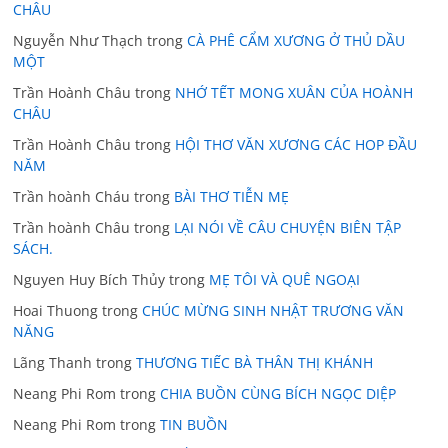
CHÂU
Nguyễn Như Thạch
trong
CÀ PHÊ CẨM XƯƠNG Ở THỦ DẦU
MỘT
Trần Hoành Châu
trong
NHỚ TẾT MONG XUÂN CỦA HOÀNH
CHÂU
Trần Hoành Châu
trong
HỘI THƠ VĂN XƯƠNG CÁC HOP ĐẦU
NĂM
Trần hoành Cháu
trong
BÀI THƠ TIỄN MẸ
Trần hoành Châu
trong
LẠI NÓI VỀ CÂU CHUYỆN BIÊN TẬP
SÁCH.
Nguyen Huy Bích Thủy
trong
MẸ TÔI VÀ QUÊ NGOẠI
Hoai Thuong
trong
CHÚC MỪNG SINH NHẬT TRƯƠNG VĂN
NĂNG
Lãng Thanh
trong
THƯƠNG TIẾC BÀ THÂN THỊ KHÁNH
Neang Phi Rom
trong
CHIA BUỒN CÙNG BÍCH NGỌC DIỆP
Neang Phi Rom
trong
TIN BUỒN