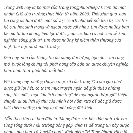
Trang web này là bộ mới của trang tongphuochiep71.com do một
nhóm CHS của trường thực hiện từ năm 2009. Thời gian qua, bản
tin cũng đã làm được một số việc có ích như kết nối liên hệ các thế
hệ cựu học sinh trong và ngoài nước với nhau, tìm được những bạn
bè mà từ lâu không liên lạc được, giúp các bạn có nơi chia sẻ kinh
nghiệm sống, giải trí, tìm được những kỷ niệm thân thương của
một thời học dưới mái trường.
Đến nay, nhu cầu thông tin đa dạng, đối tượng bạn đọc cần rộng
mở, buộc lòng chúng tôi phải nâng cấp bản tin được chuyên nghiệp
hơn, hình thức phải bắt mắt hơn.
Với trang này, những chuyên mục cũ của trang 71.com gần như
được giữ lại hết, có thêm mục truyện ngắn để giới thiệu những
sáng tác mới ; mục “du lịch hàm thụ” để mọi người được giới thiệu
chuyến đi du lịch kỳ thú của mình hồi năm xưa để độc giả được
biết thêm những cái hay lạ ở một vùng đất khác.
Vẫn theo tôn chỉ ban đầu là “Mong được các bậc đàn anh, các em
từng sống dưới mái trường đóng góp, chia sẻ để trang tin này được
phong phú hơn, có ý nghĩa hơn”. Khái niệm TH Tống Phước Hiệp là