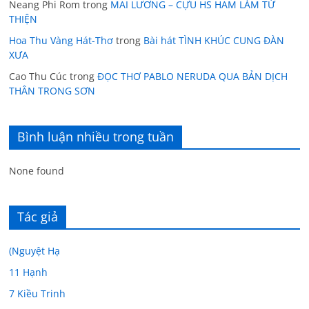
Neang Phi Rom
trong
MAI LƯƠNG – CỰU HS HAM LÀM TỪ
THIỆN
Hoa Thu Vàng Hát-Thơ
trong
Bài hát TÌNH KHÚC CUNG ĐÀN
XƯA
Cao Thu Cúc
trong
ĐỌC THƠ PABLO NERUDA QUA BẢN DỊCH
THÂN TRONG SƠN
Bình luận nhiều trong tuần
None found
Tác giả
(Nguyệt Hạ
11 Hạnh
7 Kiều Trinh