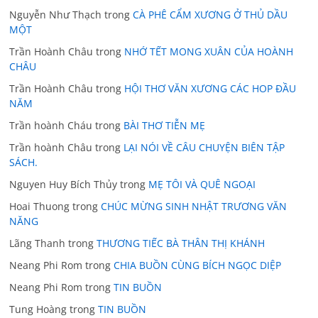
Nguyễn Như Thạch
trong
CÀ PHÊ CẨM XƯƠNG Ở THỦ DẦU
MỘT
Trần Hoành Châu
trong
NHỚ TẾT MONG XUÂN CỦA HOÀNH
CHÂU
Trần Hoành Châu
trong
HỘI THƠ VĂN XƯƠNG CÁC HOP ĐẦU
NĂM
Trần hoành Cháu
trong
BÀI THƠ TIỄN MẸ
Trần hoành Châu
trong
LẠI NÓI VỀ CÂU CHUYỆN BIÊN TẬP
SÁCH.
Nguyen Huy Bích Thủy
trong
MẸ TÔI VÀ QUÊ NGOẠI
Hoai Thuong
trong
CHÚC MỪNG SINH NHẬT TRƯƠNG VĂN
NĂNG
Lãng Thanh
trong
THƯƠNG TIẾC BÀ THÂN THỊ KHÁNH
Neang Phi Rom
trong
CHIA BUỒN CÙNG BÍCH NGỌC DIỆP
Neang Phi Rom
trong
TIN BUỒN
Tung Hoàng
trong
TIN BUỒN