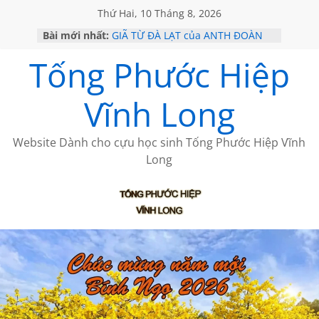
Thứ Hai, 10 Tháng 8, 2026
Bài mới nhất:
GIÃ TỪ ĐÀ LẠT của ANTH ĐOÀN
SÀI GÒN – HÒN NGỌC VIỄN ĐÔNG
Tống Phước Hiệp
KHÔNG ĐỀ 20 CỦA THÁI LÃO
KHÔNG ĐỀ 19 CỦA THÁI LÃO
CHÙM THƠ CỦA BÍCH HÀ
Vĩnh Long
Website Dành cho cựu học sinh Tống Phước Hiệp Vĩnh
Long