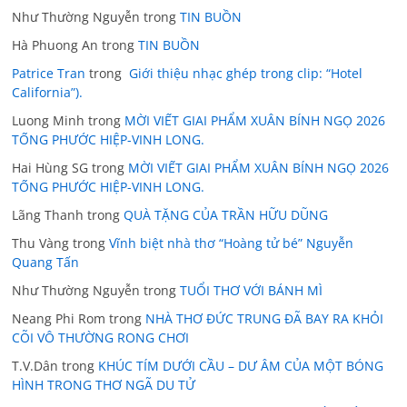
Như Thường Nguyễn
trong
TIN BUỒN
Hà Phuong An
trong
TIN BUỒN
Patrice Tran
trong
Giới thiệu nhạc ghép trong clip: “Hotel
California”).
Luong Minh
trong
MỜI VIẾT GIAI PHẨM XUÂN BÍNH NGỌ 2026
TỐNG PHƯỚC HIỆP-VINH LONG.
Hai Hùng SG
trong
MỜI VIẾT GIAI PHẨM XUÂN BÍNH NGỌ 2026
TỐNG PHƯỚC HIỆP-VINH LONG.
Lãng Thanh
trong
QUÀ TẶNG CỦA TRẦN HỮU DŨNG
Thu Vàng
trong
Vĩnh biệt nhà thơ “Hoàng tử bé” Nguyễn
Quang Tấn
Như Thường Nguyễn
trong
TUỔI THƠ VỚI BÁNH MÌ
Neang Phi Rom
trong
NHÀ THƠ ĐỨC TRUNG ĐÃ BAY RA KHỎI
CÕI VÔ THƯỜNG RONG CHƠI
T.V.Dân
trong
KHÚC TÍM DƯỚI CẦU – DƯ ÂM CỦA MỘT BÓNG
HÌNH TRONG THƠ NGÃ DU TỬ