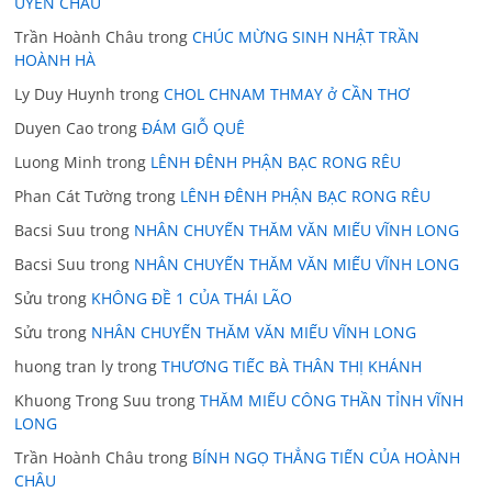
UYỂN CHÂU
Trần Hoành Châu
trong
CHÚC MỪNG SINH NHẬT TRẦN
HOÀNH HÀ
Ly Duy Huynh
trong
CHOL CHNAM THMAY ở CẦN THƠ
Duyen Cao
trong
ĐÁM GIỖ QUÊ
Luong Minh
trong
LÊNH ĐÊNH PHẬN BẠC RONG RÊU
Phan Cát Tường
trong
LÊNH ĐÊNH PHẬN BẠC RONG RÊU
Bacsi Suu
trong
NHÂN CHUYẾN THĂM VĂN MIẾU VĨNH LONG
Bacsi Suu
trong
NHÂN CHUYẾN THĂM VĂN MIẾU VĨNH LONG
Sửu
trong
KHÔNG ĐỀ 1 CỦA THÁI LÃO
Sửu
trong
NHÂN CHUYẾN THĂM VĂN MIẾU VĨNH LONG
huong tran ly
trong
THƯƠNG TIẾC BÀ THÂN THỊ KHÁNH
Khuong Trong Suu
trong
THĂM MIẾU CÔNG THẦN TỈNH VĨNH
LONG
Trần Hoành Châu
trong
BÍNH NGỌ THẲNG TIẾN CỦA HOÀNH
CHÂU