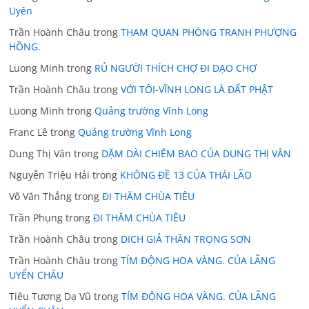
Uyên
Trần Hoành Châu
trong
THAM QUAN PHÒNG TRANH PHƯỢNG
HỒNG.
Luong Minh
trong
RỦ NGƯỜI THÍCH CHỢ ĐI DẠO CHỢ
Trần Hoành Châu
trong
VỚI TÔI-VĨNH LONG LÀ ĐẤT PHẬT
Luong Minh
trong
Quảng trường Vĩnh Long
Franc Lê
trong
Quảng trường Vĩnh Long
Dung Thị Vân
trong
DẶM DÀI CHIÊM BAO CỦA DUNG THỊ VÂN
Nguyễn Triệu Hải
trong
KHÔNG ĐỀ 13 CỦA THÁI LÃO
Võ Văn Thắng
trong
ĐI THĂM CHÙA TIÊU
Trần Phụng
trong
ĐI THĂM CHÙA TIÊU
Trần Hoành Châu
trong
DICH GIẢ THÂN TRỌNG SƠN
Trần Hoành Châu
trong
TÍM ĐỘNG HOA VÀNG. CỦA LÃNG
UYỂN CHÂU
Tiêu Tương Dạ Vũ
trong
TÍM ĐỘNG HOA VÀNG. CỦA LÃNG