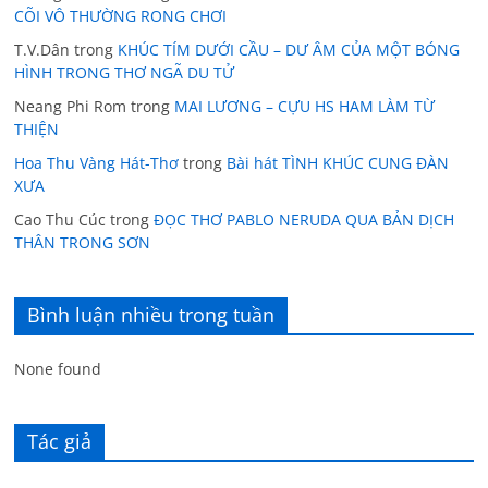
CÕI VÔ THƯỜNG RONG CHƠI
T.V.Dân
trong
KHÚC TÍM DƯỚI CẦU – DƯ ÂM CỦA MỘT BÓNG
HÌNH TRONG THƠ NGÃ DU TỬ
Neang Phi Rom
trong
MAI LƯƠNG – CỰU HS HAM LÀM TỪ
THIỆN
Hoa Thu Vàng Hát-Thơ
trong
Bài hát TÌNH KHÚC CUNG ĐÀN
XƯA
Cao Thu Cúc
trong
ĐỌC THƠ PABLO NERUDA QUA BẢN DỊCH
THÂN TRONG SƠN
Bình luận nhiều trong tuần
None found
Tác giả