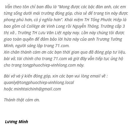
Vẫn theo tôn chỉ ban đầu là “Mong được các bậc đàn anh, các em
từng sống dưới mái trường đóng góp, chia sẻ để trang tin này được
phong phú hơn, có ý nghĩa hơn”. Khái niệm TH Tống Phước Hiệp là
bao gồm cả
Collège de Vinh Long rồi Nguyễn Thông,
Trường cấp 3
thị xã , Trường TH Lưu Văn Liệt ngày nay. Lần này chúng tôi được
giao toàn quyền để đảm bảo lời hứa này của anh Trương Tường
Minh, người sáng lập trang 71.com.
Xin chân thành cám ơn các bạn thời gian qua đã đóng góp tư liệu,
bài vở, tài chính cho trang 71.com và giờ đây vẫn tiếp tục ủng hộ
cho trang tongphuochiep-vinhlong.com này.
Bài vở và ý kiến đóng góp, xin các bạn vui lòng email về :
quanly@tongphuochiep-vinhlong.local
hoặc
minhtaichinh@gmail.com
Thành thật cám ơn.
Lương Minh