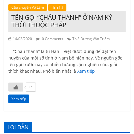
Câu chuyện Võ Lâm
Tin nhà
TÊN GỌI “CHÂU THÀNH” Ở NAM KỲ
THỜI THUỘC PHÁP
14/03/2020
0 Comments
Th S Dương Văn Triêm
“Châu thành” là từ Hán – Việt được dùng để đặt tên
huyện của một số tỉnh ở Nam bộ hiện nay. Về nguồn gốc
tên gọi trước nay có nhiều hướng cận nghiên cứu, giải
thích khác nhau. Phổ biến nhất là
Xem tiếp
+1
Xem tiếp
LỜI DẪN