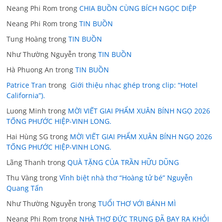
Neang Phi Rom
trong
CHIA BUỒN CÙNG BÍCH NGỌC DIỆP
Neang Phi Rom
trong
TIN BUỒN
Tung Hoàng
trong
TIN BUỒN
Như Thường Nguyễn
trong
TIN BUỒN
Hà Phuong An
trong
TIN BUỒN
Patrice Tran
trong
Giới thiệu nhạc ghép trong clip: “Hotel
California”).
Luong Minh
trong
MỜI VIẾT GIAI PHẨM XUÂN BÍNH NGỌ 2026
TỐNG PHƯỚC HIỆP-VINH LONG.
Hai Hùng SG
trong
MỜI VIẾT GIAI PHẨM XUÂN BÍNH NGỌ 2026
TỐNG PHƯỚC HIỆP-VINH LONG.
Lãng Thanh
trong
QUÀ TẶNG CỦA TRẦN HỮU DŨNG
Thu Vàng
trong
Vĩnh biệt nhà thơ “Hoàng tử bé” Nguyễn
Quang Tấn
Như Thường Nguyễn
trong
TUỔI THƠ VỚI BÁNH MÌ
Neang Phi Rom
trong
NHÀ THƠ ĐỨC TRUNG ĐÃ BAY RA KHỎI