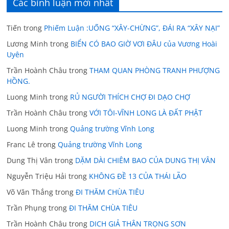
Các bình luận mới nhất
Tiến
trong
Phiếm Luận :UỐNG “XÂY-CHỪNG”, ĐÁI RA “XÂY NẠI”
Lương Minh
trong
BIỂN CÓ BAO GIỜ VƠI ĐÂU của Vương Hoài
Uyên
Trần Hoành Châu
trong
THAM QUAN PHÒNG TRANH PHƯỢNG
HỒNG.
Luong Minh
trong
RỦ NGƯỜI THÍCH CHỢ ĐI DẠO CHỢ
Trần Hoành Châu
trong
VỚI TÔI-VĨNH LONG LÀ ĐẤT PHẬT
Luong Minh
trong
Quảng trường Vĩnh Long
Franc Lê
trong
Quảng trường Vĩnh Long
Dung Thị Vân
trong
DẶM DÀI CHIÊM BAO CỦA DUNG THỊ VÂN
Nguyễn Triệu Hải
trong
KHÔNG ĐỀ 13 CỦA THÁI LÃO
Võ Văn Thắng
trong
ĐI THĂM CHÙA TIÊU
Trần Phụng
trong
ĐI THĂM CHÙA TIÊU
Trần Hoành Châu
trong
DICH GIẢ THÂN TRỌNG SƠN