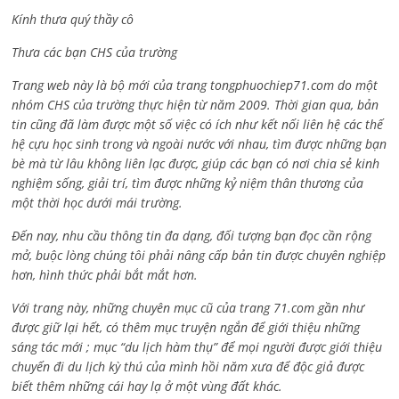
Kính thưa quý thầy cô
Thưa các bạn CHS của trường
Trang web này là bộ mới của trang tongphuochiep71.com do một
nhóm CHS của trường thực hiện từ năm 2009. Thời gian qua, bản
tin cũng đã làm được một số việc có ích như kết nối liên hệ các thế
hệ cựu học sinh trong và ngoài nước với nhau, tìm được những bạn
bè mà từ lâu không liên lạc được, giúp các bạn có nơi chia sẻ kinh
nghiệm sống, giải trí, tìm được những kỷ niệm thân thương của
một thời học dưới mái trường.
Đến nay, nhu cầu thông tin đa dạng, đối tượng bạn đọc cần rộng
mở, buộc lòng chúng tôi phải nâng cấp bản tin được chuyên nghiệp
hơn, hình thức phải bắt mắt hơn.
Với trang này, những chuyên mục cũ của trang 71.com gần như
được giữ lại hết, có thêm mục truyện ngắn để giới thiệu những
sáng tác mới ; mục “du lịch hàm thụ” để mọi người được giới thiệu
chuyến đi du lịch kỳ thú của mình hồi năm xưa để độc giả được
biết thêm những cái hay lạ ở một vùng đất khác.