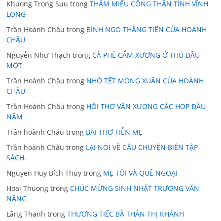
Khuong Trong Suu
trong
THĂM MIẾU CÔNG THẦN TỈNH VĨNH
LONG
Trần Hoành Châu
trong
BÍNH NGỌ THẲNG TIẾN CỦA HOÀNH
CHÂU
Nguyễn Như Thạch
trong
CÀ PHÊ CẨM XƯƠNG Ở THỦ DẦU
MỘT
Trần Hoành Châu
trong
NHỚ TẾT MONG XUÂN CỦA HOÀNH
CHÂU
Trần Hoành Châu
trong
HỘI THƠ VĂN XƯƠNG CÁC HOP ĐẦU
NĂM
Trần hoành Cháu
trong
BÀI THƠ TIỄN MẸ
Trần hoành Châu
trong
LẠI NÓI VỀ CÂU CHUYỆN BIÊN TẬP
SÁCH.
Nguyen Huy Bích Thủy
trong
MẸ TÔI VÀ QUÊ NGOẠI
Hoai Thuong
trong
CHÚC MỪNG SINH NHẬT TRƯƠNG VĂN
NĂNG
Lãng Thanh
trong
THƯƠNG TIẾC BÀ THÂN THỊ KHÁNH