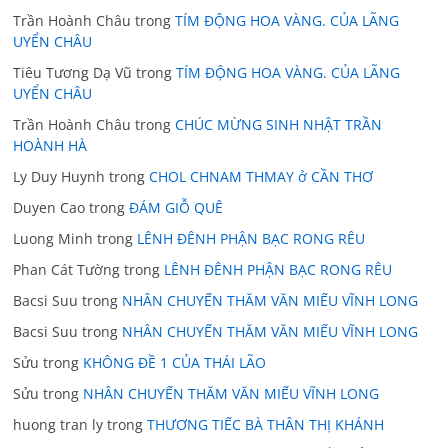
Trần Hoành Châu
trong
TÍM ĐỘNG HOA VÀNG. CỦA LÃNG
UYỂN CHÂU
Tiêu Tương Dạ Vũ
trong
TÍM ĐỘNG HOA VÀNG. CỦA LÃNG
UYỂN CHÂU
Trần Hoành Châu
trong
CHÚC MỪNG SINH NHẬT TRẦN
HOÀNH HÀ
Ly Duy Huynh
trong
CHOL CHNAM THMAY ở CẦN THƠ
Duyen Cao
trong
ĐÁM GIỖ QUÊ
Luong Minh
trong
LÊNH ĐÊNH PHẬN BẠC RONG RÊU
Phan Cát Tường
trong
LÊNH ĐÊNH PHẬN BẠC RONG RÊU
Bacsi Suu
trong
NHÂN CHUYẾN THĂM VĂN MIẾU VĨNH LONG
Bacsi Suu
trong
NHÂN CHUYẾN THĂM VĂN MIẾU VĨNH LONG
Sửu
trong
KHÔNG ĐỀ 1 CỦA THÁI LÃO
Sửu
trong
NHÂN CHUYẾN THĂM VĂN MIẾU VĨNH LONG
huong tran ly
trong
THƯƠNG TIẾC BÀ THÂN THỊ KHÁNH