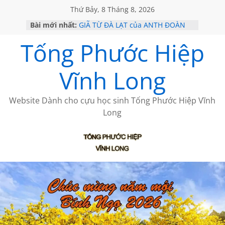
Thứ Bảy, 8 Tháng 8, 2026
Bài mới nhất:
GIÃ TỪ ĐÀ LẠT của ANTH ĐOÀN
SÀI GÒN – HÒN NGỌC VIỄN ĐÔNG
Tống Phước Hiệp
KHÔNG ĐỀ 20 CỦA THÁI LÃO
KHÔNG ĐỀ 19 CỦA THÁI LÃO
CHÙM THƠ CỦA BÍCH HÀ
Vĩnh Long
Website Dành cho cựu học sinh Tống Phước Hiệp Vĩnh
Long