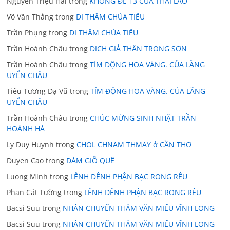
Nguyễn Triệu Hải
trong
KHÔNG ĐỀ 13 CỦA THÁI LÃO
Võ Văn Thắng
trong
ĐI THĂM CHÙA TIÊU
Trần Phụng
trong
ĐI THĂM CHÙA TIÊU
Trần Hoành Châu
trong
DICH GIẢ THÂN TRỌNG SƠN
Trần Hoành Châu
trong
TÍM ĐỘNG HOA VÀNG. CỦA LÃNG
UYỂN CHÂU
Tiêu Tương Dạ Vũ
trong
TÍM ĐỘNG HOA VÀNG. CỦA LÃNG
UYỂN CHÂU
Trần Hoành Châu
trong
CHÚC MỪNG SINH NHẬT TRẦN
HOÀNH HÀ
Ly Duy Huynh
trong
CHOL CHNAM THMAY ở CẦN THƠ
Duyen Cao
trong
ĐÁM GIỖ QUÊ
Luong Minh
trong
LÊNH ĐÊNH PHẬN BẠC RONG RÊU
Phan Cát Tường
trong
LÊNH ĐÊNH PHẬN BẠC RONG RÊU
Bacsi Suu
trong
NHÂN CHUYẾN THĂM VĂN MIẾU VĨNH LONG
Bacsi Suu
trong
NHÂN CHUYẾN THĂM VĂN MIẾU VĨNH LONG