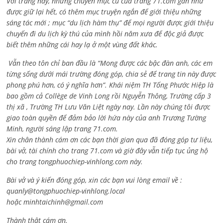
Với trang này, những chuyên mục cũ của trang 71.com gần như
được giữ lại hết, có thêm mục truyện ngắn để giới thiệu những
sáng tác mới ; mục “du lịch hàm thụ” để mọi người được giới thiệu
chuyến đi du lịch kỳ thú của mình hồi năm xưa để độc giả được
biết thêm những cái hay lạ ở một vùng đất khác.
Vẫn theo tôn chỉ ban đầu là “Mong được các bậc đàn anh, các em
từng sống dưới mái trường đóng góp, chia sẻ để trang tin này được
phong phú hơn, có ý nghĩa hơn”. Khái niệm TH Tống Phước Hiệp là
bao gồm cả
Collège de Vinh Long rồi Nguyễn Thông,
Trường cấp 3
thị xã , Trường TH Lưu Văn Liệt ngày nay. Lần này chúng tôi được
giao toàn quyền để đảm bảo lời hứa này của anh Trương Tường
Minh, người sáng lập trang 71.com.
Xin chân thành cám ơn các bạn thời gian qua đã đóng góp tư liệu,
bài vở, tài chính cho trang 71.com và giờ đây vẫn tiếp tục ủng hộ
cho trang tongphuochiep-vinhlong.com này.
Bài vở và ý kiến đóng góp, xin các bạn vui lòng email về :
quanly@tongphuochiep-vinhlong.local
hoặc
minhtaichinh@gmail.com
Thành thật cám ơn.