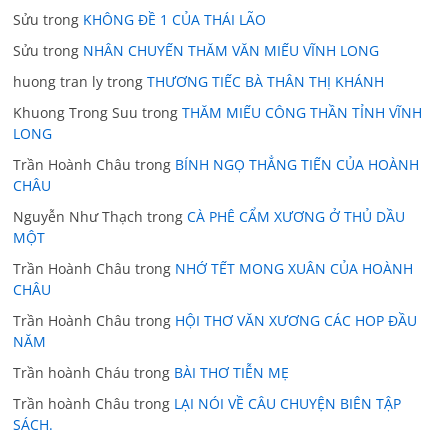
Sửu
trong
KHÔNG ĐỀ 1 CỦA THÁI LÃO
Sửu
trong
NHÂN CHUYẾN THĂM VĂN MIẾU VĨNH LONG
huong tran ly
trong
THƯƠNG TIẾC BÀ THÂN THỊ KHÁNH
Khuong Trong Suu
trong
THĂM MIẾU CÔNG THẦN TỈNH VĨNH
LONG
Trần Hoành Châu
trong
BÍNH NGỌ THẲNG TIẾN CỦA HOÀNH
CHÂU
Nguyễn Như Thạch
trong
CÀ PHÊ CẨM XƯƠNG Ở THỦ DẦU
MỘT
Trần Hoành Châu
trong
NHỚ TẾT MONG XUÂN CỦA HOÀNH
CHÂU
Trần Hoành Châu
trong
HỘI THƠ VĂN XƯƠNG CÁC HOP ĐẦU
NĂM
Trần hoành Cháu
trong
BÀI THƠ TIỄN MẸ
Trần hoành Châu
trong
LẠI NÓI VỀ CÂU CHUYỆN BIÊN TẬP
SÁCH.