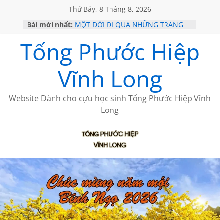
Thứ Bảy, 8 Tháng 8, 2026
Bài mới nhất:
MỘT ĐỜI ĐI QUA NHỮNG TRANG
SÁCH
Tống Phước Hiệp
KHÔNG ĐỀ 19 CỦA THÁI LÃO
CHÙM THƠ CỦA BÍCH HÀ
GIÃ TỪ ĐÀ LẠT của ANTH ĐOÀN
Vĩnh Long
HỌC SỬ HỒI XƯA
Website Dành cho cựu học sinh Tống Phước Hiệp Vĩnh
Long