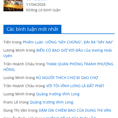
11/04/2026
Không có bình luận
Các bình luận mới nhất
Tiến
trong
Phiếm Luận :UỐNG “XÂY-CHỪNG”, ĐÁI RA “XÂY NẠI”
Lương Minh
trong
BIỂN CÓ BAO GIỜ VƠI ĐÂU của Vương Hoài
Uyên
Trần Hoành Châu
trong
THAM QUAN PHÒNG TRANH PHƯỢNG
HỒNG.
Luong Minh
trong
RỦ NGƯỜI THÍCH CHỢ ĐI DẠO CHỢ
Trần Hoành Châu
trong
VỚI TÔI-VĨNH LONG LÀ ĐẤT PHẬT
Luong Minh
trong
Quảng trường Vĩnh Long
Franc Lê
trong
Quảng trường Vĩnh Long
Dung Thị Vân
trong
DẶM DÀI CHIÊM BAO CỦA DUNG THỊ VÂN