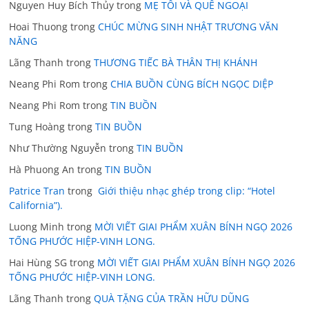
Nguyen Huy Bích Thủy
trong
MẸ TÔI VÀ QUÊ NGOẠI
Hoai Thuong
trong
CHÚC MỪNG SINH NHẬT TRƯƠNG VĂN
NĂNG
Lãng Thanh
trong
THƯƠNG TIẾC BÀ THÂN THỊ KHÁNH
Neang Phi Rom
trong
CHIA BUỒN CÙNG BÍCH NGỌC DIỆP
Neang Phi Rom
trong
TIN BUỒN
Tung Hoàng
trong
TIN BUỒN
Như Thường Nguyễn
trong
TIN BUỒN
Hà Phuong An
trong
TIN BUỒN
Patrice Tran
trong
Giới thiệu nhạc ghép trong clip: “Hotel
California”).
Luong Minh
trong
MỜI VIẾT GIAI PHẨM XUÂN BÍNH NGỌ 2026
TỐNG PHƯỚC HIỆP-VINH LONG.
Hai Hùng SG
trong
MỜI VIẾT GIAI PHẨM XUÂN BÍNH NGỌ 2026
TỐNG PHƯỚC HIỆP-VINH LONG.
Lãng Thanh
trong
QUÀ TẶNG CỦA TRẦN HỮU DŨNG