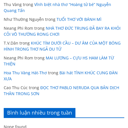
Thu Vàng
trong
Vĩnh biệt nhà thơ “Hoàng tử bé” Nguyễn
Quang Tấn
Như Thường Nguyễn
trong
TUỔI THƠ VỚI BÁNH MÌ
Neang Phi Rom
trong
NHÀ THƠ ĐỨC TRUNG ĐÃ BAY RA KHỎI
CÕI VÔ THƯỜNG RONG CHƠI
T.V.Dân
trong
KHÚC TÍM DƯỚI CẦU – DƯ ÂM CỦA MỘT BÓNG
HÌNH TRONG THƠ NGÃ DU TỬ
Neang Phi Rom
trong
MAI LƯƠNG – CỰU HS HAM LÀM TỪ
THIỆN
Hoa Thu Vàng Hát-Thơ
trong
Bài hát TÌNH KHÚC CUNG ĐÀN
XƯA
Cao Thu Cúc
trong
ĐỌC THƠ PABLO NERUDA QUA BẢN DỊCH
THÂN TRONG SƠN
Bình luận nhiều trong tuần
None found