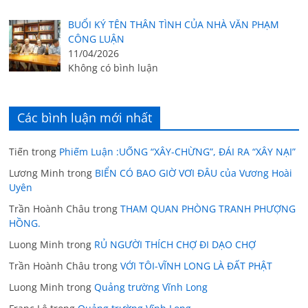
BUỔI KÝ TÊN THÂN TÌNH CỦA NHÀ VĂN PHẠM
CÔNG LUẬN
11/04/2026
Không có bình luận
Các bình luận mới nhất
Tiến
trong
Phiếm Luận :UỐNG “XÂY-CHỪNG”, ĐÁI RA “XÂY NẠI”
Lương Minh
trong
BIỂN CÓ BAO GIỜ VƠI ĐÂU của Vương Hoài
Uyên
Trần Hoành Châu
trong
THAM QUAN PHÒNG TRANH PHƯỢNG
HỒNG.
Luong Minh
trong
RỦ NGƯỜI THÍCH CHỢ ĐI DẠO CHỢ
Trần Hoành Châu
trong
VỚI TÔI-VĨNH LONG LÀ ĐẤT PHẬT
Luong Minh
trong
Quảng trường Vĩnh Long