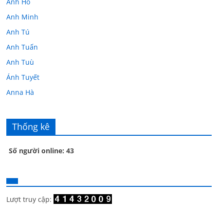
Ánh Hồ
Anh Minh
Anh Tú
Anh Tuấn
Anh Tuù
Ánh Tuyết
Anna Hà
Anth Đoàn
Âu Tú Vân
Thống kê
Bác sĩ Hoa
Số người online: 43
Bác sĩ Stephen Mak
Bác Đạt
Bác Đạt
Bạch Cúc
Lượt truy cập:
Bạch Huệ