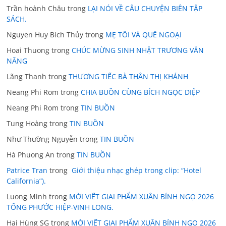
Trần hoành Châu
trong
LẠI NÓI VỀ CÂU CHUYỆN BIÊN TẬP
SÁCH.
Nguyen Huy Bích Thủy
trong
MẸ TÔI VÀ QUÊ NGOẠI
Hoai Thuong
trong
CHÚC MỪNG SINH NHẬT TRƯƠNG VĂN
NĂNG
Lãng Thanh
trong
THƯƠNG TIẾC BÀ THÂN THỊ KHÁNH
Neang Phi Rom
trong
CHIA BUỒN CÙNG BÍCH NGỌC DIỆP
Neang Phi Rom
trong
TIN BUỒN
Tung Hoàng
trong
TIN BUỒN
Như Thường Nguyễn
trong
TIN BUỒN
Hà Phuong An
trong
TIN BUỒN
Patrice Tran
trong
Giới thiệu nhạc ghép trong clip: “Hotel
California”).
Luong Minh
trong
MỜI VIẾT GIAI PHẨM XUÂN BÍNH NGỌ 2026
TỐNG PHƯỚC HIỆP-VINH LONG.
Hai Hùng SG
trong
MỜI VIẾT GIAI PHẨM XUÂN BÍNH NGỌ 2026