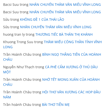
Bacsi Suu
trong
NHÂN CHUYẾN THĂM VĂN MIẾU VĨNH LONG
Bacsi Suu
trong
NHÂN CHUYẾN THĂM VĂN MIẾU VĨNH LONG
Sửu
trong
KHÔNG ĐỀ 1 CỦA THÁI LÃO
Sửu
trong
NHÂN CHUYẾN THĂM VĂN MIẾU VĨNH LONG
huong tran ly
trong
THƯƠNG TIẾC BÀ THÂN THỊ KHÁNH
Khuong Trong Suu
trong
THĂM MIẾU CÔNG THẦN TỈNH VĨNH
LONG
Trần Hoành Châu
trong
BÍNH NGỌ THẲNG TIẾN CỦA HOÀNH
CHÂU
Nguyễn Như Thạch
trong
CÀ PHÊ CẨM XƯƠNG Ở THỦ DẦU
MỘT
Trần Hoành Châu
trong
NHỚ TẾT MONG XUÂN CỦA HOÀNH
CHÂU
Trần Hoành Châu
trong
HỘI THƠ VĂN XƯƠNG CÁC HOP ĐẦU
NĂM
Trần hoành Cháu
trong
BÀI THƠ TIỄN MẸ