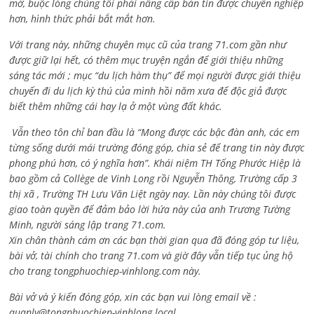
mở, buộc lòng chúng tôi phải nâng cấp bản tin được chuyên nghiệp
hơn, hình thức phải bắt mắt hơn.
Với trang này, những chuyên mục cũ của trang 71.com gần như
được giữ lại hết, có thêm mục truyện ngắn để giới thiệu những
sáng tác mới ; mục “du lịch hàm thụ” để mọi người được giới thiệu
chuyến đi du lịch kỳ thú của mình hồi năm xưa để độc giả được
biết thêm những cái hay lạ ở một vùng đất khác.
Vẫn theo tôn chỉ ban đầu là “Mong được các bậc đàn anh, các em
từng sống dưới mái trường đóng góp, chia sẻ để trang tin này được
phong phú hơn, có ý nghĩa hơn”. Khái niệm TH Tống Phước Hiệp là
bao gồm cả
Collège de Vinh Long rồi Nguyễn Thông,
Trường cấp 3
thị xã , Trường TH Lưu Văn Liệt ngày nay. Lần này chúng tôi được
giao toàn quyền để đảm bảo lời hứa này của anh Trương Tường
Minh, người sáng lập trang 71.com.
Xin chân thành cám ơn các bạn thời gian qua đã đóng góp tư liệu,
bài vở, tài chính cho trang 71.com và giờ đây vẫn tiếp tục ủng hộ
cho trang tongphuochiep-vinhlong.com này.
Bài vở và ý kiến đóng góp, xin các bạn vui lòng email về :
quanly@tongphuochiep-vinhlong.local