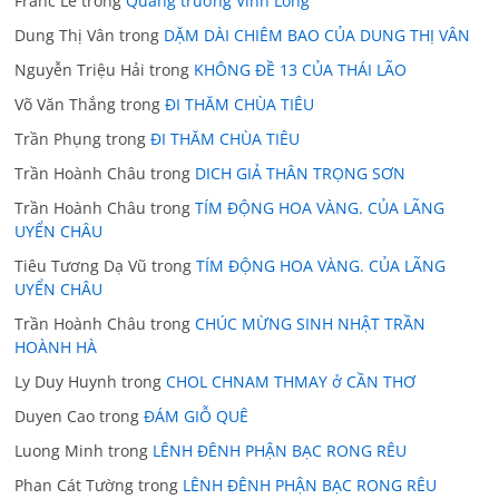
Franc Lê
trong
Quảng trường Vĩnh Long
Dung Thị Vân
trong
DẶM DÀI CHIÊM BAO CỦA DUNG THỊ VÂN
Nguyễn Triệu Hải
trong
KHÔNG ĐỀ 13 CỦA THÁI LÃO
Võ Văn Thắng
trong
ĐI THĂM CHÙA TIÊU
Trần Phụng
trong
ĐI THĂM CHÙA TIÊU
Trần Hoành Châu
trong
DICH GIẢ THÂN TRỌNG SƠN
Trần Hoành Châu
trong
TÍM ĐỘNG HOA VÀNG. CỦA LÃNG
UYỂN CHÂU
Tiêu Tương Dạ Vũ
trong
TÍM ĐỘNG HOA VÀNG. CỦA LÃNG
UYỂN CHÂU
Trần Hoành Châu
trong
CHÚC MỪNG SINH NHẬT TRẦN
HOÀNH HÀ
Ly Duy Huynh
trong
CHOL CHNAM THMAY ở CẦN THƠ
Duyen Cao
trong
ĐÁM GIỖ QUÊ
Luong Minh
trong
LÊNH ĐÊNH PHẬN BẠC RONG RÊU
Phan Cát Tường
trong
LÊNH ĐÊNH PHẬN BẠC RONG RÊU