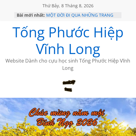
Thứ Bảy, 8 Tháng 8, 2026
Bài mới nhất:
MỘT ĐỜI ĐI QUA NHỮNG TRANG
SÁCH
Tống Phước Hiệp
KHÔNG ĐỀ 19 CỦA THÁI LÃO
CHÙM THƠ CỦA BÍCH HÀ
GIÃ TỪ ĐÀ LẠT của ANTH ĐOÀN
Vĩnh Long
HỌC SỬ HỒI XƯA
Website Dành cho cựu học sinh Tống Phước Hiệp Vĩnh
Long