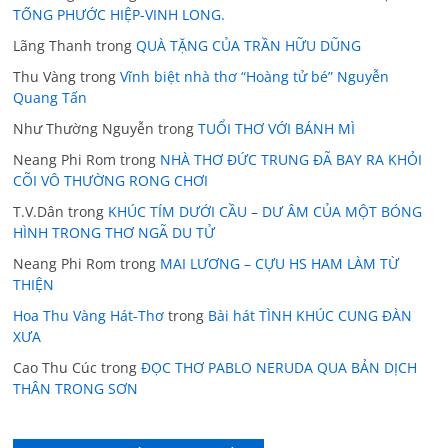
TỐNG PHƯỚC HIỆP-VINH LONG.
Lãng Thanh
trong
QUÀ TẶNG CỦA TRẦN HỮU DŨNG
Thu Vàng
trong
Vĩnh biệt nhà thơ “Hoàng tử bé” Nguyễn
Quang Tấn
Như Thường Nguyễn
trong
TUỔI THƠ VỚI BÁNH MÌ
Neang Phi Rom
trong
NHÀ THƠ ĐỨC TRUNG ĐÃ BAY RA KHỎI
CÕI VÔ THƯỜNG RONG CHƠI
T.V.Dân
trong
KHÚC TÍM DƯỚI CẦU – DƯ ÂM CỦA MỘT BÓNG
HÌNH TRONG THƠ NGÃ DU TỬ
Neang Phi Rom
trong
MAI LƯƠNG – CỰU HS HAM LÀM TỪ
THIỆN
Hoa Thu Vàng Hát-Thơ
trong
Bài hát TÌNH KHÚC CUNG ĐÀN
XƯA
Cao Thu Cúc
trong
ĐỌC THƠ PABLO NERUDA QUA BẢN DỊCH
THÂN TRONG SƠN