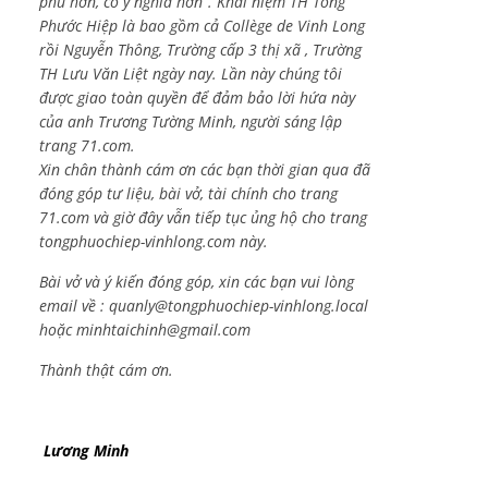
phú hơn, có ý nghĩa hơn”. Khái niệm TH Tống
Phước Hiệp là bao gồm cả
Collège de Vinh Long
rồi Nguyễn Thông,
Trường cấp 3 thị xã , Trường
TH Lưu Văn Liệt ngày nay. Lần này chúng tôi
được giao toàn quyền để đảm bảo lời hứa này
của anh Trương Tường Minh, người sáng lập
trang 71.com.
Xin chân thành cám ơn các bạn thời gian qua đã
đóng góp tư liệu, bài vở, tài chính cho trang
71.com và giờ đây vẫn tiếp tục ủng hộ cho trang
tongphuochiep-vinhlong.com này.
Bài vở và ý kiến đóng góp, xin các bạn vui lòng
email về :
quanly@tongphuochiep-vinhlong.local
hoặc
minhtaichinh@gmail.com
Thành thật cám ơn.
Lương Minh