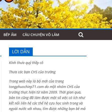
BẾP ẤM
CÂU CHUYỆN VÕ LÂM
LỜI DẪN
Kính thưa quý thầy cô
Thưa các bạn CHS của trường
Trang web này là bộ mới của trang
tongphuochiep71.com do một nhóm CHS của
trường thực hiện từ năm 2009. Thời gian qua,
bản tin cũng đã làm được một số việc có ích như
kết nối liên hệ các thế hệ cựu học sinh trong và
ngoài nước với nhau, tìm được những bạn bè mà