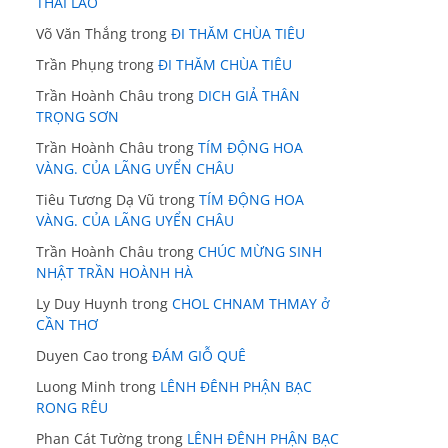
THÁI LÃO
Võ Văn Thắng
trong
ĐI THĂM CHÙA TIÊU
Trần Phụng
trong
ĐI THĂM CHÙA TIÊU
Trần Hoành Châu
trong
DICH GIẢ THÂN
TRỌNG SƠN
Trần Hoành Châu
trong
TÍM ĐỘNG HOA
VÀNG. CỦA LÃNG UYỂN CHÂU
Tiêu Tương Dạ Vũ
trong
TÍM ĐỘNG HOA
VÀNG. CỦA LÃNG UYỂN CHÂU
Trần Hoành Châu
trong
CHÚC MỪNG SINH
NHẬT TRẦN HOÀNH HÀ
Ly Duy Huynh
trong
CHOL CHNAM THMAY ở
CẦN THƠ
Duyen Cao
trong
ĐÁM GIỖ QUÊ
Luong Minh
trong
LÊNH ĐÊNH PHẬN BẠC
RONG RÊU
Phan Cát Tường
trong
LÊNH ĐÊNH PHẬN BẠC