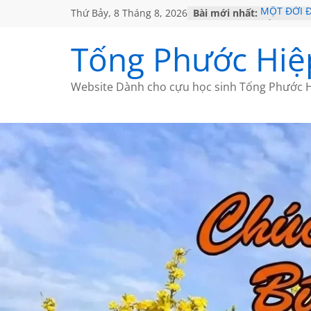
Thứ Bảy, 8 Tháng 8, 2026
Bài mới nhất:
MỘT ĐỜI 
SÁCH
KHÔNG ĐỀ 
Tống Phước Hiệ
CHÙM THƠ
GIÃ TỪ ĐÀ
HỌC SỬ H
Website Dành cho cựu học sinh Tống Phước H