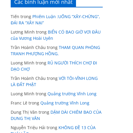
Các bình luận mới nhất
Tiến
trong
Phiếm Luận :UỐNG “XÂY-CHỪNG”,
ĐÁI RA “XÂY NẠI”
Lương Minh
trong
BIỂN CÓ BAO GIỜ VƠI ĐÂU
của Vương Hoài Uyên
Trần Hoành Châu
trong
THAM QUAN PHÒNG
TRANH PHƯỢNG HỒNG.
Luong Minh
trong
RỦ NGƯỜI THÍCH CHỢ ĐI
DẠO CHỢ
Trần Hoành Châu
trong
VỚI TÔI-VĨNH LONG
LÀ ĐẤT PHẬT
Luong Minh
trong
Quảng trường Vĩnh Long
Franc Lê
trong
Quảng trường Vĩnh Long
Dung Thị Vân
trong
DẶM DÀI CHIÊM BAO CỦA
DUNG THỊ VÂN
Nguyễn Triệu Hải
trong
KHÔNG ĐỀ 13 CỦA