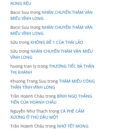
RONG RÊU
Bacsi Suu
trong
NHÂN CHUYẾN THĂM VĂN
MIẾU VĨNH LONG
Bacsi Suu
trong
NHÂN CHUYẾN THĂM VĂN
MIẾU VĨNH LONG
Sửu
trong
KHÔNG ĐỀ 1 CỦA THÁI LÃO
Sửu
trong
NHÂN CHUYẾN THĂM VĂN MIẾU
VĨNH LONG
huong tran ly
trong
THƯƠNG TIẾC BÀ THÂN
THỊ KHÁNH
Khuong Trong Suu
trong
THĂM MIẾU CÔNG
THẦN TỈNH VĨNH LONG
Trần Hoành Châu
trong
BÍNH NGỌ THẲNG
TIẾN CỦA HOÀNH CHÂU
Nguyễn Như Thạch
trong
CÀ PHÊ CẨM
XƯƠNG Ở THỦ DẦU MỘT
Trần Hoành Châu
trong
NHỚ TẾT MONG