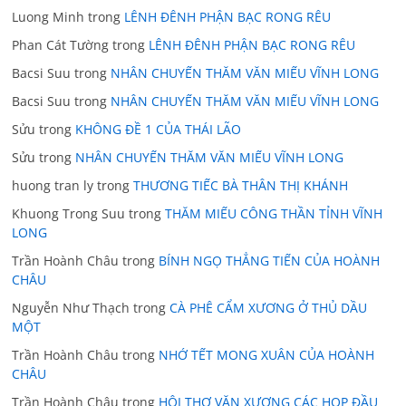
Luong Minh
trong
LÊNH ĐÊNH PHẬN BẠC RONG RÊU
Phan Cát Tường
trong
LÊNH ĐÊNH PHẬN BẠC RONG RÊU
Bacsi Suu
trong
NHÂN CHUYẾN THĂM VĂN MIẾU VĨNH LONG
Bacsi Suu
trong
NHÂN CHUYẾN THĂM VĂN MIẾU VĨNH LONG
Sửu
trong
KHÔNG ĐỀ 1 CỦA THÁI LÃO
Sửu
trong
NHÂN CHUYẾN THĂM VĂN MIẾU VĨNH LONG
huong tran ly
trong
THƯƠNG TIẾC BÀ THÂN THỊ KHÁNH
Khuong Trong Suu
trong
THĂM MIẾU CÔNG THẦN TỈNH VĨNH
LONG
Trần Hoành Châu
trong
BÍNH NGỌ THẲNG TIẾN CỦA HOÀNH
CHÂU
Nguyễn Như Thạch
trong
CÀ PHÊ CẨM XƯƠNG Ở THỦ DẦU
MỘT
Trần Hoành Châu
trong
NHỚ TẾT MONG XUÂN CỦA HOÀNH
CHÂU
Trần Hoành Châu
trong
HỘI THƠ VĂN XƯƠNG CÁC HOP ĐẦU