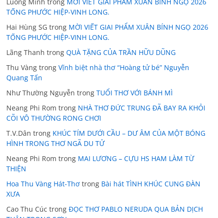
Luong Minh
trong
MỜI VIẾT GIAI PHẨM XUÂN BÍNH NGỌ 2026
TỐNG PHƯỚC HIỆP-VINH LONG.
Hai Hùng SG
trong
MỜI VIẾT GIAI PHẨM XUÂN BÍNH NGỌ 2026
TỐNG PHƯỚC HIỆP-VINH LONG.
Lãng Thanh
trong
QUÀ TẶNG CỦA TRẦN HỮU DŨNG
Thu Vàng
trong
Vĩnh biệt nhà thơ “Hoàng tử bé” Nguyễn
Quang Tấn
Như Thường Nguyễn
trong
TUỔI THƠ VỚI BÁNH MÌ
Neang Phi Rom
trong
NHÀ THƠ ĐỨC TRUNG ĐÃ BAY RA KHỎI
CÕI VÔ THƯỜNG RONG CHƠI
T.V.Dân
trong
KHÚC TÍM DƯỚI CẦU – DƯ ÂM CỦA MỘT BÓNG
HÌNH TRONG THƠ NGÃ DU TỬ
Neang Phi Rom
trong
MAI LƯƠNG – CỰU HS HAM LÀM TỪ
THIỆN
Hoa Thu Vàng Hát-Thơ
trong
Bài hát TÌNH KHÚC CUNG ĐÀN
XƯA
Cao Thu Cúc
trong
ĐỌC THƠ PABLO NERUDA QUA BẢN DỊCH