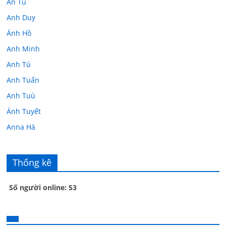
An Tú
Anh Duy
Ánh Hồ
Anh Minh
Anh Tú
Anh Tuấn
Anh Tuù
Ánh Tuyết
Anna Hà
Anth Đoàn
Âu Tú Vân
Thống kê
Bác sĩ Hoa
Số người online: 53
Bác sĩ Stephen Mak
Bác Đạt
Bác Đạt