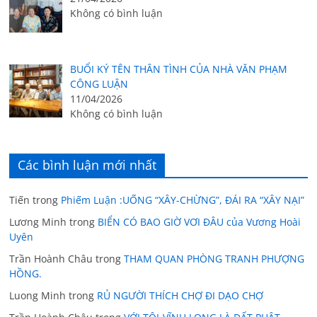
Không có bình luận
BUỔI KÝ TÊN THÂN TÌNH CỦA NHÀ VĂN PHẠM
CÔNG LUẬN
11/04/2026
Không có bình luận
Các bình luận mới nhất
Tiến
trong
Phiếm Luận :UỐNG “XÂY-CHỪNG”, ĐÁI RA “XÂY NẠI”
Lương Minh
trong
BIỂN CÓ BAO GIỜ VƠI ĐÂU của Vương Hoài
Uyên
Trần Hoành Châu
trong
THAM QUAN PHÒNG TRANH PHƯỢNG
HỒNG.
Luong Minh
trong
RỦ NGƯỜI THÍCH CHỢ ĐI DẠO CHỢ