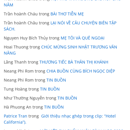
NĂM
Trần hoành Cháu
trong
BÀI THƠ TIỄN MẸ
Trần hoành Châu
trong
LẠI NÓI VỀ CÂU CHUYỆN BIÊN TẬP
SÁCH.
Nguyen Huy Bích Thủy
trong
MẸ TÔI VÀ QUÊ NGOẠI
Hoai Thuong
trong
CHÚC MỪNG SINH NHẬT TRƯƠNG VĂN
NĂNG
Lãng Thanh
trong
THƯƠNG TIẾC BÀ THÂN THỊ KHÁNH
Neang Phi Rom
trong
CHIA BUỒN CÙNG BÍCH NGỌC DIỆP
Neang Phi Rom
trong
TIN BUỒN
Tung Hoàng
trong
TIN BUỒN
Như Thường Nguyễn
trong
TIN BUỒN
Hà Phuong An
trong
TIN BUỒN
Patrice Tran
trong
Giới thiệu nhạc ghép trong clip: “Hotel
California”).