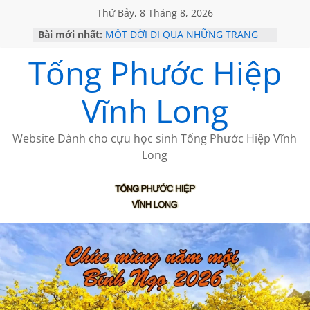
Thứ Bảy, 8 Tháng 8, 2026
Bài mới nhất:
MỘT ĐỜI ĐI QUA NHỮNG TRANG
SÁCH
Tống Phước Hiệp
KHÔNG ĐỀ 19 CỦA THÁI LÃO
CHÙM THƠ CỦA BÍCH HÀ
GIÃ TỪ ĐÀ LẠT của ANTH ĐOÀN
Vĩnh Long
HỌC SỬ HỒI XƯA
Website Dành cho cựu học sinh Tống Phước Hiệp Vĩnh
Long