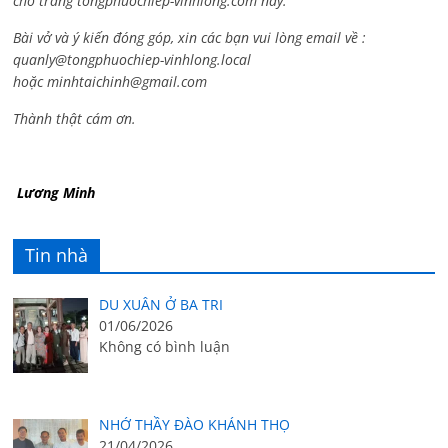
cho trang tongphuochiep-vinhlong.com này.
Bài vở và ý kiến đóng góp, xin các bạn vui lòng email về :
quanly@tongphuochiep-vinhlong.local
hoặc
minhtaichinh@gmail.com
Thành thật cám ơn.
Lương Minh
Tin nhà
DU XUÂN Ở BA TRI
01/06/2026
Không có bình luận
NHỚ THẦY ĐÀO KHÁNH THỌ
21/04/2026