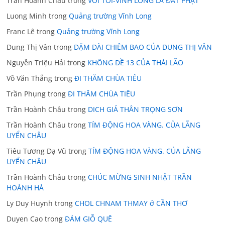
Trần Hoành Châu
trong
VỚI TÔI-VĨNH LONG LÀ ĐẤT PHẬT
Luong Minh
trong
Quảng trường Vĩnh Long
Franc Lê
trong
Quảng trường Vĩnh Long
Dung Thị Vân
trong
DẶM DÀI CHIÊM BAO CỦA DUNG THỊ VÂN
Nguyễn Triệu Hải
trong
KHÔNG ĐỀ 13 CỦA THÁI LÃO
Võ Văn Thắng
trong
ĐI THĂM CHÙA TIÊU
Trần Phụng
trong
ĐI THĂM CHÙA TIÊU
Trần Hoành Châu
trong
DICH GIẢ THÂN TRỌNG SƠN
Trần Hoành Châu
trong
TÍM ĐỘNG HOA VÀNG. CỦA LÃNG
UYỂN CHÂU
Tiêu Tương Dạ Vũ
trong
TÍM ĐỘNG HOA VÀNG. CỦA LÃNG
UYỂN CHÂU
Trần Hoành Châu
trong
CHÚC MỪNG SINH NHẬT TRẦN
HOÀNH HÀ
Ly Duy Huynh
trong
CHOL CHNAM THMAY ở CẦN THƠ
Duyen Cao
trong
ĐÁM GIỖ QUÊ