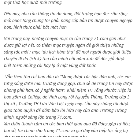
một thời học dưới mái trường.
Đến nay, nhu cầu thông tin đa dạng, đối tượng bạn đọc cần rộng
mở, buộc lòng chúng tôi phải nâng cấp bản tin được chuyên nghiệp
hơn, hình thức phải bắt mắt hơn.
Với trang này, những chuyên mục cũ của trang 71.com gần như
được giữ lại hết, có thêm mục truyện ngắn để giới thiệu những
sáng tác mới ; mục “du lịch hàm thụ” để mọi người được giới thiệu
chuyến đi du lịch kỳ thú của mình hồi năm xưa để độc giả được
biết thêm những cái hay lạ ở một vùng đất khác.
Vẫn theo tôn chỉ ban đầu là “Mong được các bậc đàn anh, các em
từng sống dưới mái trường đóng góp, chia sẻ để trang tin này được
phong phú hơn, có ý nghĩa hơn”. Khái niệm TH Tống Phước Hiệp là
bao gồm cả
Collège de Vinh Long rồi Nguyễn Thông,
Trường cấp 3
thị xã , Trường TH Lưu Văn Liệt ngày nay. Lần này chúng tôi được
giao toàn quyền để đảm bảo lời hứa này của anh Trương Tường
Minh, người sáng lập trang 71.com.
Xin chân thành cám ơn các bạn thời gian qua đã đóng góp tư liệu,
bài vở, tài chính cho trang 71.com và giờ đây vẫn tiếp tục ủng hộ