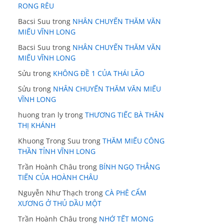
RONG RÊU
Bacsi Suu
trong
NHÂN CHUYẾN THĂM VĂN
MIẾU VĨNH LONG
Bacsi Suu
trong
NHÂN CHUYẾN THĂM VĂN
MIẾU VĨNH LONG
Sửu
trong
KHÔNG ĐỀ 1 CỦA THÁI LÃO
Sửu
trong
NHÂN CHUYẾN THĂM VĂN MIẾU
VĨNH LONG
huong tran ly
trong
THƯƠNG TIẾC BÀ THÂN
THỊ KHÁNH
Khuong Trong Suu
trong
THĂM MIẾU CÔNG
THẦN TỈNH VĨNH LONG
Trần Hoành Châu
trong
BÍNH NGỌ THẲNG
TIẾN CỦA HOÀNH CHÂU
Nguyễn Như Thạch
trong
CÀ PHÊ CẨM
XƯƠNG Ở THỦ DẦU MỘT
Trần Hoành Châu
trong
NHỚ TẾT MONG