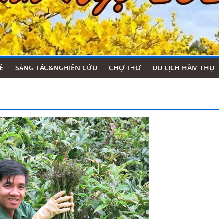
Ê
SÁNG TÁC&NGHIÊN CỨU
CHỢ THƠ
DU LỊCH HÀM THỤ