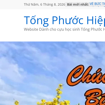
Thứ Năm, 6 Tháng 8, 2026
Bài mới nhất:
VỀ BỨC 
GẶP Ở M
HỌC SỬ 
Tống Phước Hiệ
MỘT ĐỜI
SÁCH
BẤT CHỢ
Website Dành cho cựu học sinh Tống Phước H
CÀ PHÊ 