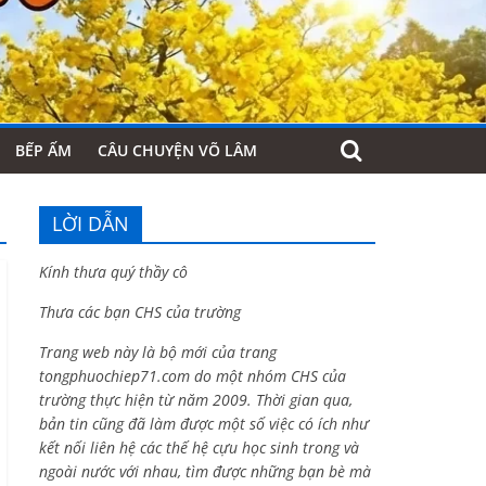
BẾP ẤM
CÂU CHUYỆN VÕ LÂM
LỜI DẪN
Kính thưa quý thầy cô
Thưa các bạn CHS của trường
Trang web này là bộ mới của trang
tongphuochiep71.com do một nhóm CHS của
trường thực hiện từ năm 2009. Thời gian qua,
bản tin cũng đã làm được một số việc có ích như
kết nối liên hệ các thế hệ cựu học sinh trong và
ngoài nước với nhau, tìm được những bạn bè mà