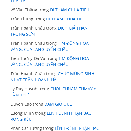
THÁI LÃO
Võ Văn Thắng
trong
ĐI THĂM CHÙA TIÊU
Trần Phụng
trong
ĐI THĂM CHÙA TIÊU
Trần Hoành Châu
trong
DICH GIẢ THÂN
TRỌNG SƠN
Trần Hoành Châu
trong
TÍM ĐỘNG HOA
VÀNG. CỦA LÃNG UYỂN CHÂU
Tiêu Tương Dạ Vũ
trong
TÍM ĐỘNG HOA
VÀNG. CỦA LÃNG UYỂN CHÂU
Trần Hoành Châu
trong
CHÚC MỪNG SINH
NHẬT TRẦN HOÀNH HÀ
Ly Duy Huynh
trong
CHOL CHNAM THMAY ở
CẦN THƠ
Duyen Cao
trong
ĐÁM GIỖ QUÊ
Luong Minh
trong
LÊNH ĐÊNH PHẬN BẠC
RONG RÊU
Phan Cát Tường
trong
LÊNH ĐÊNH PHẬN BẠC