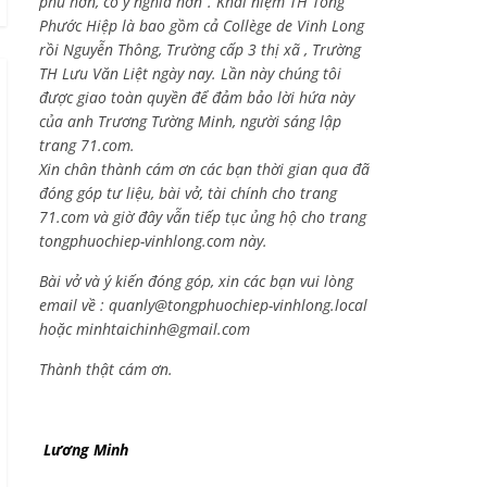
phú hơn, có ý nghĩa hơn”. Khái niệm TH Tống
Phước Hiệp là bao gồm cả
Collège de Vinh Long
rồi Nguyễn Thông,
Trường cấp 3 thị xã , Trường
TH Lưu Văn Liệt ngày nay. Lần này chúng tôi
được giao toàn quyền để đảm bảo lời hứa này
của anh Trương Tường Minh, người sáng lập
trang 71.com.
Xin chân thành cám ơn các bạn thời gian qua đã
đóng góp tư liệu, bài vở, tài chính cho trang
71.com và giờ đây vẫn tiếp tục ủng hộ cho trang
tongphuochiep-vinhlong.com này.
Bài vở và ý kiến đóng góp, xin các bạn vui lòng
email về :
quanly@tongphuochiep-vinhlong.local
hoặc
minhtaichinh@gmail.com
Thành thật cám ơn.
Lương Minh