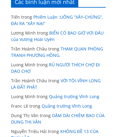
Các bình luận mới nhất
Tiến
trong
Phiếm Luận :UỐNG “XÂY-CHỪNG”,
ĐÁI RA “XÂY NẠI”
Lương Minh
trong
BIỂN CÓ BAO GIỜ VƠI ĐÂU
của Vương Hoài Uyên
Trần Hoành Châu
trong
THAM QUAN PHÒNG
TRANH PHƯỢNG HỒNG.
Luong Minh
trong
RỦ NGƯỜI THÍCH CHỢ ĐI
DẠO CHỢ
Trần Hoành Châu
trong
VỚI TÔI-VĨNH LONG
LÀ ĐẤT PHẬT
Luong Minh
trong
Quảng trường Vĩnh Long
Franc Lê
trong
Quảng trường Vĩnh Long
Dung Thị Vân
trong
DẶM DÀI CHIÊM BAO CỦA
DUNG THỊ VÂN
Nguyễn Triệu Hải
trong
KHÔNG ĐỀ 13 CỦA