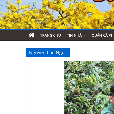
TRANG CHỦ
TIN NHÀ
QUÁN CÀ PH
Nguyen Các Ngọc