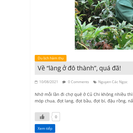
Du lịch hàm thụ
Về “làng ở đô thành”, quá đã!
10/08/2021
0 Comments
Nguyen Các Ngọc
Nhớ mỗi lần đi chợ quê ở Củ Chi không nhiều thì 
móp chua, đọt lang, đọt bầu, đọt bí, đậu rồng, 
0
Xem tiếp