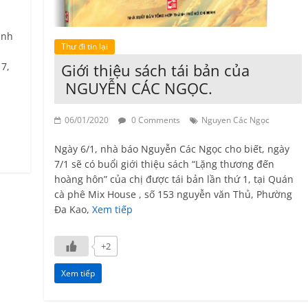
n
ành
Thư đi tin lại
7,
Giới thiệu sách tái bản của
NGUYỄN CÁC NGỌC.
06/01/2020
0 Comments
Nguyen Các Ngọc
Ngày 6/1, nhà báo Nguyễn Các Ngọc cho biết, ngày
7/1 sẽ có buổi giới thiệu sách “Lặng thương đến
hoàng hôn” của chị được tái bản lần thứ 1, tại Quán
cà phê Mix House , số 153 nguyễn văn Thủ, Phường
Đa Kao,
Xem tiếp
+2
Xem tiếp