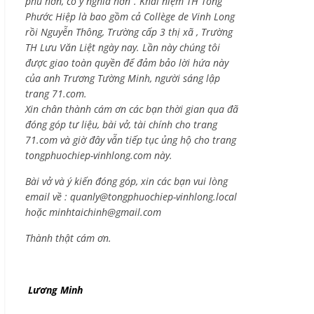
phú hơn, có ý nghĩa hơn”. Khái niệm TH Tống
Phước Hiệp là bao gồm cả
Collège de Vinh Long
rồi Nguyễn Thông,
Trường cấp 3 thị xã , Trường
TH Lưu Văn Liệt ngày nay. Lần này chúng tôi
được giao toàn quyền để đảm bảo lời hứa này
của anh Trương Tường Minh, người sáng lập
trang 71.com.
Xin chân thành cám ơn các bạn thời gian qua đã
đóng góp tư liệu, bài vở, tài chính cho trang
71.com và giờ đây vẫn tiếp tục ủng hộ cho trang
tongphuochiep-vinhlong.com này.
Bài vở và ý kiến đóng góp, xin các bạn vui lòng
email về :
quanly@tongphuochiep-vinhlong.local
hoặc
minhtaichinh@gmail.com
Thành thật cám ơn.
Lương Minh