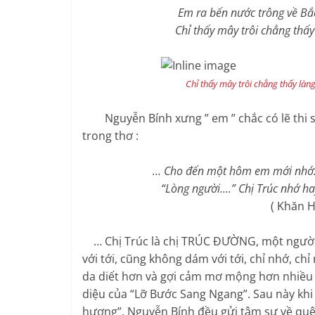
Em ra bến nước trông về Bắ
Chỉ thấy mây trôi chẳng thấy là
Chỉ thấy mây trôi chẳng thấy làng
Nguyễn Bính xưng ” em ” chắc có lẽ thi sĩ
trong thơ :
… Cho đến một hôm em mới nhớ
“Lòng người….” Chị Trúc nhớ hay
( Khăn Hồng
… Chị Trúc là chị TRÚC ĐƯỜNG, một người 
với tới, cũng không dám với tới, chỉ nhớ, chỉ
da diết hơn và gợi cảm mơ mộng hơn nhiều 
diệu của “Lỡ Bước Sang Ngang”. Sau này khi 
hương”, Nguyễn Bính đều gửi tâm sự về quê 