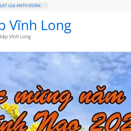
 LẠT của ANTH ĐOÀN
– HÒN NGỌC VIỄN ĐÔNG
20 CỦA THÁI LÃO
p Vĩnh Long
19 CỦA THÁI LÃO
 CỦA BÍCH HÀ
iệp Vĩnh Long