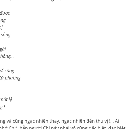
được
ng
ị
ông …
 gái
hồng…
 cũng
 phương
t lệ
g !
và cũng ngạc nhiên thay, ngạc nhiên đến thú vị !… Ai
hớ Chị”, hẵn người Chị nầy phải vô cùng đặc biệt, đặc biệt