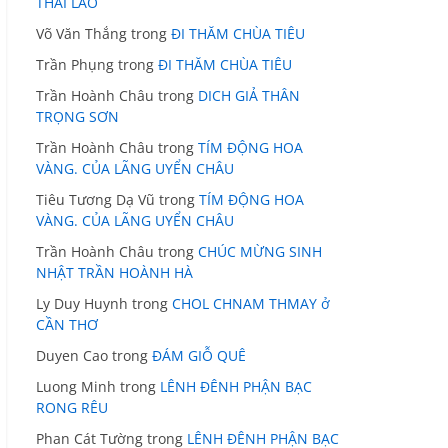
THÁI LÃO
Võ Văn Thắng
trong
ĐI THĂM CHÙA TIÊU
Trần Phụng
trong
ĐI THĂM CHÙA TIÊU
Trần Hoành Châu
trong
DICH GIẢ THÂN
TRỌNG SƠN
Trần Hoành Châu
trong
TÍM ĐỘNG HOA
VÀNG. CỦA LÃNG UYỂN CHÂU
Tiêu Tương Dạ Vũ
trong
TÍM ĐỘNG HOA
VÀNG. CỦA LÃNG UYỂN CHÂU
Trần Hoành Châu
trong
CHÚC MỪNG SINH
NHẬT TRẦN HOÀNH HÀ
Ly Duy Huynh
trong
CHOL CHNAM THMAY ở
CẦN THƠ
Duyen Cao
trong
ĐÁM GIỖ QUÊ
Luong Minh
trong
LÊNH ĐÊNH PHẬN BẠC
RONG RÊU
Phan Cát Tường
trong
LÊNH ĐÊNH PHẬN BẠC