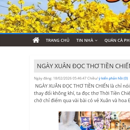
TRANG CHỦ
TIN NHÀ
QUÁN CÀ PH
NGÀY XUÂN ĐỌC THƠ TIỀN CHIẾ
Ngày đăng: 18/02/2026 05:46:47 Chiều/
ý kiến phản hồi (0)
NGÀY XUÂN ĐỌC THƠ TIỀN CHIẾN là chỉ nói c
thay đổi không khí, ta đọc thơ Thời Tiền Chi
chớ chỉ điểm qua vài bài có vẻ Xuân và hoa 