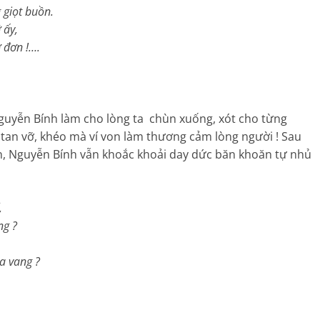
t buồn.
y,
n !….
yễn Bính làm cho lòng ta chùn xuống, xót cho từng
tan vỡ, khéo mà ví von làm thương cảm lòng người ! Sau
đến, Nguyễn Bính vẫn khoắc khoải day dức băn khoăn tự nhủ
,
g ?
ang ?