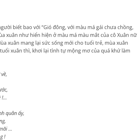
ời biết bao với “Gió đông, với màu má gái chưa chồng,
, Mùa xuân như hiển hiện ở màu má màu mắt của cô Xuân nữ
Mùa xuân mang lại sức sống mới cho tuổi trẻ, mùa xuân
uổi xuân thì, khơi lại tình tự mộng mơ của quá khứ làm
về,
ớc,
!…
quân ấy,
g,
ãi …
 !