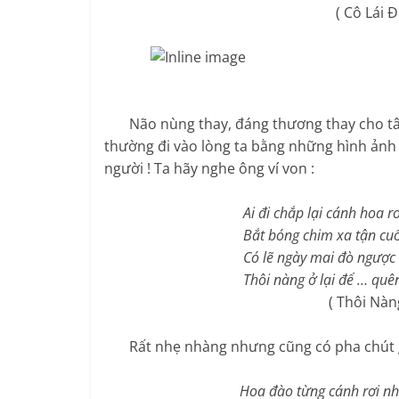
( Cô Lái Đò 
Não nùng thay, đáng thương thay cho tâm
thường đi vào lòng ta bằng những hình ảnh 
người ! Ta hãy nghe ông ví von :
Ai đi chắp lại cánh hoa rơi
Bắt bóng chim xa tận cuối t
Có lẽ ngày mai đò ngược s
Thôi nàng ở lại để … quên tô
( Thôi Nàng Ở Lạ
Rất nhẹ nhàng nhưng cũng có pha chút gì 
Hoa đào từng cánh rơi nh