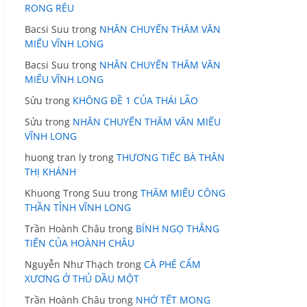
RONG RÊU
Bacsi Suu
trong
NHÂN CHUYẾN THĂM VĂN
MIẾU VĨNH LONG
Bacsi Suu
trong
NHÂN CHUYẾN THĂM VĂN
MIẾU VĨNH LONG
Sửu
trong
KHÔNG ĐỀ 1 CỦA THÁI LÃO
Sửu
trong
NHÂN CHUYẾN THĂM VĂN MIẾU
VĨNH LONG
huong tran ly
trong
THƯƠNG TIẾC BÀ THÂN
THỊ KHÁNH
Khuong Trong Suu
trong
THĂM MIẾU CÔNG
THẦN TỈNH VĨNH LONG
Trần Hoành Châu
trong
BÍNH NGỌ THẲNG
TIẾN CỦA HOÀNH CHÂU
Nguyễn Như Thạch
trong
CÀ PHÊ CẨM
XƯƠNG Ở THỦ DẦU MỘT
Trần Hoành Châu
trong
NHỚ TẾT MONG