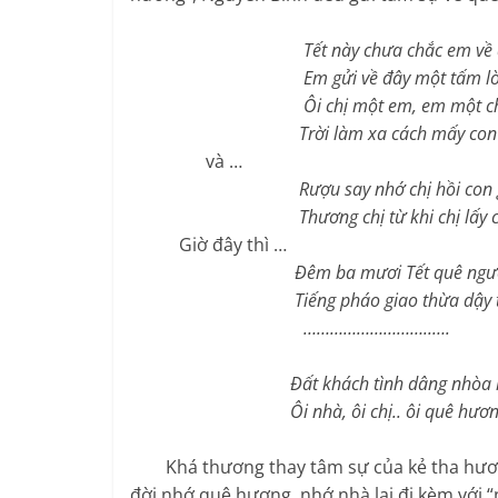
Tết này chưa chắc em về 
Em gửi về đây một tấm lò
Ôi chị một em, em một ch
Trời làm xa cách mấy con s
và …
Rượu say nhớ chị hồi con
Thương chị từ khi chị lấy c
Giờ đây thì …
Đêm ba mươi Tết quê người
Tiếng pháo giao thừa dậy tứ
………………………..
….
Đất khách tình dâng nhòa mắ
Ôi nhà, ôi chị.. ôi quê hươn
Khá thương thay tâm sự của kẻ tha hương 
đời nhớ quê hương, nhớ nhà lại đi kèm với “n