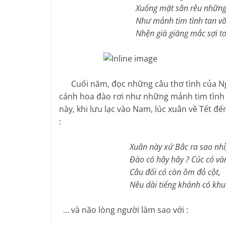
Xuống mặt sân rêu những giọ
Như mảnh tim tình tan vỡ ấ
Nhện già giăng mắc sợi tơ đơ
Cuối năm, đọc những câu thơ tình của Ngu
cánh hoa đào rơi như những mảnh tim tình 
này, khi lưu lạc vào Nam, lúc xuân về Tết 
:
Xuân này xứ Bắc ra sao nhỉ
Đào có hây hây ? Cúc có vàn
Câu đối có còn ôm đỏ cột,
Nêu dài tiếng khánh có khua v
… và não lòng người làm sao với :