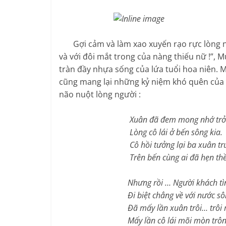
Gợi cảm và làm xao xuyến rạo rực lòng ngư
và với đôi mắt trong của nàng thiếu nữ !”
tràn đầy nhựa sống của lứa tuổi hoa niên. 
cũng mang lại những kỷ niệm khó quên của t
não nuột lòng người :
Xuân đã đem mong nhớ trở 
Lòng cô lái ở bến sông kia.
Cô hồi tưởng lại ba xuân trư
Trên bến cùng ai đã hẹn thề 
Nhưng rồi … Người khách tình 
Đi biệt chẳng về với nước sôn
Đã mấy lần xuân trôi… trôi m
Mấy lần cô lái mõi mòn trông