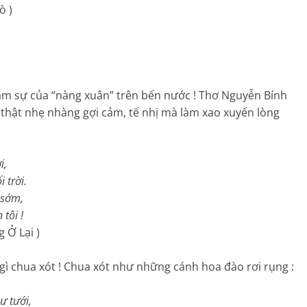
)
 sự của “nàng xuân” trên bến nước ! Thơ Nguyễn Bính
thật nhẹ nhàng gợi cảm, tế nhị mà làm xao xuyến lòng
,
rời.
ớm,
i !
i )
chua xót ! Chua xót như những cánh hoa đào rơi rụng :
ư tưới,