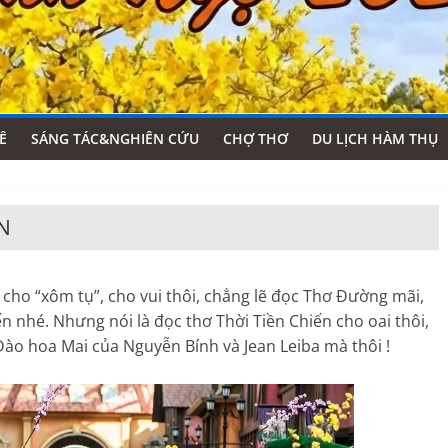
Ê
SÁNG TÁC&NGHIÊN CỨU
CHỢ THƠ
DU LỊCH HÀM THỤ
N
ho “xôm tụ”, cho vui thôi, chẳng lẽ đọc Thơ Đường mãi,
ến nhé. Nhưng nói là đọc thơ Thời Tiền Chiến cho oai thôi,
Đào hoa Mai của Nguyễn Bính và Jean Leiba mà thôi !