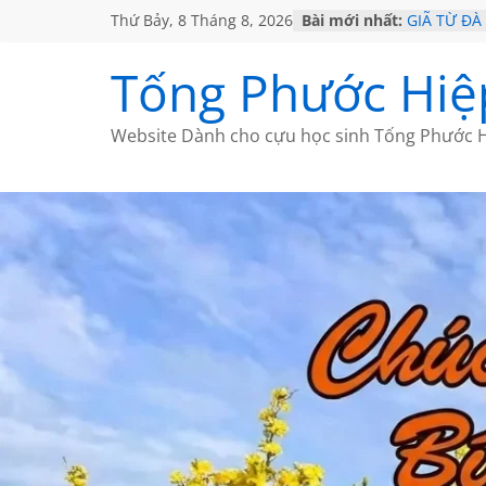
Thứ Bảy, 8 Tháng 8, 2026
Bài mới nhất:
GIÃ TỪ ĐÀ
SÀI GÒN 
KHÔNG ĐỀ 
Tống Phước Hiệ
KHÔNG ĐỀ 
CHÙM THƠ
Website Dành cho cựu học sinh Tống Phước H