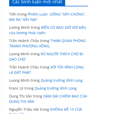
Các bình luận mới nhất
Tiến
trong
Phiếm Luận :UỐNG “XÂY-CHỪNG”,
ĐÁI RA “XÂY NẠI”
Lương Minh
trong
BIỂN CÓ BAO GIỜ VƠI ĐÂU
của Vương Hoài Uyên
Trần Hoành Châu
trong
THAM QUAN PHÒNG
TRANH PHƯỢNG HỒNG.
Luong Minh
trong
RỦ NGƯỜI THÍCH CHỢ ĐI
DẠO CHỢ
Trần Hoành Châu
trong
VỚI TÔI-VĨNH LONG
LÀ ĐẤT PHẬT
Luong Minh
trong
Quảng trường Vĩnh Long
Franc Lê
trong
Quảng trường Vĩnh Long
Dung Thị Vân
trong
DẶM DÀI CHIÊM BAO CỦA
DUNG THỊ VÂN
Nguyễn Triệu Hải
trong
KHÔNG ĐỀ 13 CỦA