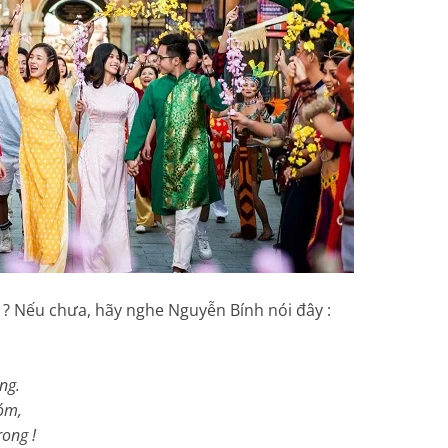
? Nếu chưa, hãy nghe Nguyễn Bính nói đây :
g.
m,
ng !