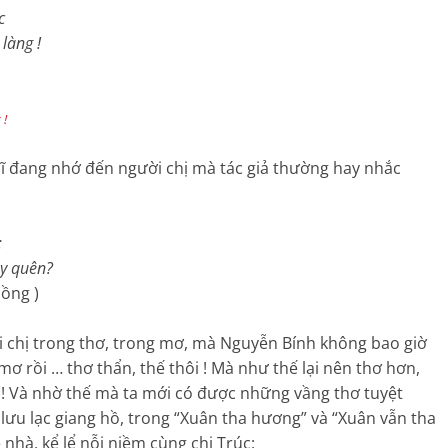
c
ng !
 !
 đang nhớ đến người chị mà tác giả thường hay nhắc
:
 quên?
 )
chị trong thơ, trong mơ, mà Nguyễn Bính không bao giờ
 mơ rồi … thơ thẩn, thế thôi ! Mà như thế lại nên thơ hơn,
! Và nhờ thế mà ta mới có được những vầng thơ tuyệt
lưu lạc giang hồ, trong “Xuân tha hương” và “Xuân vẫn tha
nhà, kể lể nỗi niềm cùng chị Trúc: