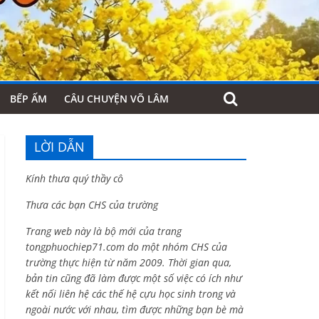
BẾP ẤM
CÂU CHUYỆN VÕ LÂM
LỜI DẪN
Kính thưa quý thầy cô
Thưa các bạn CHS của trường
Trang web này là bộ mới của trang
tongphuochiep71.com do một nhóm CHS của
trường thực hiện từ năm 2009. Thời gian qua,
bản tin cũng đã làm được một số việc có ích như
kết nối liên hệ các thế hệ cựu học sinh trong và
ngoài nước với nhau, tìm được những bạn bè mà