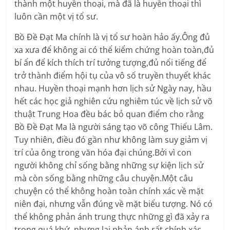
thành một huyền thoại, mà đã là huyền thoại thì
luôn cần một vị tổ sư.
Bồ Đề Đạt Ma chính là vị tổ sư hoàn hảo ấy.Ông đủ
xa xưa để không ai có thể kiểm chứng hoàn toàn,đủ
bí ẩn để kích thích trí tưởng tượng,đủ nổi tiếng để
trở thành điểm hội tụ của vô số truyền thuyết khác
nhau. Huyền thoại mạnh hơn lịch sử Ngày nay, hầu
hết các học giả nghiên cứu nghiêm túc về lịch sử võ
thuật Trung Hoa đều bác bỏ quan điểm cho rằng
Bồ Đề Đạt Ma là người sáng tạo võ công Thiếu Lâm.
Tuy nhiên, điều đó gần như không làm suy giảm vị
trí của ông trong văn hóa đại chúng.Bởi vì con
người không chỉ sống bằng những sự kiện lịch sử
mà còn sống bằng những câu chuyện.Một câu
chuyện có thể không hoàn toàn chính xác về mặt
niên đại, nhưng vẫn đúng về mặt biểu tượng. Nó có
thể không phản ánh trung thực những gì đã xảy ra
trong quá khứ, nhưng lại phản ánh rất chính xác