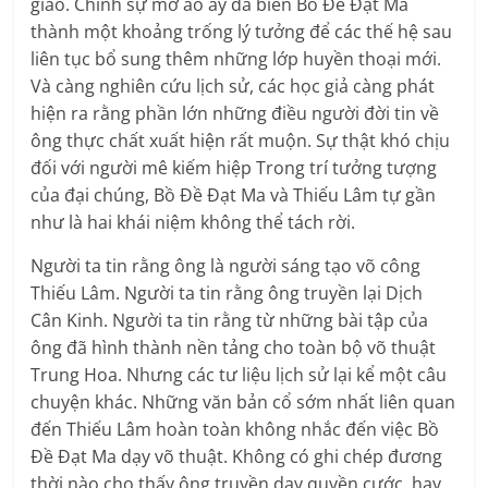
giáo. Chính sự mờ ảo ấy đã biến Bồ Đề Đạt Ma
thành một khoảng trống lý tưởng để các thế hệ sau
liên tục bổ sung thêm những lớp huyền thoại mới.
Và càng nghiên cứu lịch sử, các học giả càng phát
hiện ra rằng phần lớn những điều người đời tin về
ông thực chất xuất hiện rất muộn. Sự thật khó chịu
đối với người mê kiếm hiệp Trong trí tưởng tượng
của đại chúng, Bồ Đề Đạt Ma và Thiếu Lâm tự gần
như là hai khái niệm không thể tách rời.
Người ta tin rằng ông là người sáng tạo võ công
Thiếu Lâm. Người ta tin rằng ông truyền lại Dịch
Cân Kinh. Người ta tin rằng từ những bài tập của
ông đã hình thành nền tảng cho toàn bộ võ thuật
Trung Hoa. Nhưng các tư liệu lịch sử lại kể một câu
chuyện khác. Những văn bản cổ sớm nhất liên quan
đến Thiếu Lâm hoàn toàn không nhắc đến việc Bồ
Đề Đạt Ma dạy võ thuật. Không có ghi chép đương
thời nào cho thấy ông truyền dạy quyền cước. hay