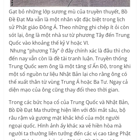
Gạt bỏ những lớp sương mù của truyền thuyết, Bồ
Đề Đạt Ma vẫn là một nhân vật đặc biệt trong lịch
sử Phật giáo Đông Á. Theo những ghi chép ít ỏi còn
sót lại, ông là một nhà sư từ phương Tây đến Trung
Quốc vào khoảng thế kỷ V hoặc VI.
Nhưng “phương Tây” ở đây chính xác là đâu thì cho
đến nay vẫn còn là đề tài tranh luận. Truyền thống
Trung Quốc xem ông là một tăng sĩ Ấn Độ, trong khi
một số nguồn tư liệu Nhật Bản lại cho rằng ông có
thể xuất thân từ vùng Trung Á hoặc Ba Tư. Ngay cả
diện mạo của ông cũng thay đổi theo thời gian.
Trong các bức họa cổ của Trung Quốc và Nhật Bản,
Bồ Đề Đạt Ma thường hiện lên với đôi mắt sâu, bộ
râu rậm và gương mặt khắc khổ của một người
ngoại quốc. Hình ảnh ấy khác xa vẻ hiền hòa mà
người ta thường liên tưởng đến các vị cao tăng Phật