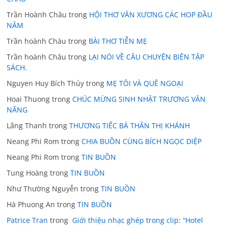
Trần Hoành Châu
trong
HỘI THƠ VĂN XƯƠNG CÁC HOP ĐẦU
NĂM
Trần hoành Cháu
trong
BÀI THƠ TIỄN MẸ
Trần hoành Châu
trong
LẠI NÓI VỀ CÂU CHUYỆN BIÊN TẬP
SÁCH.
Nguyen Huy Bích Thủy
trong
MẸ TÔI VÀ QUÊ NGOẠI
Hoai Thuong
trong
CHÚC MỪNG SINH NHẬT TRƯƠNG VĂN
NĂNG
Lãng Thanh
trong
THƯƠNG TIẾC BÀ THÂN THỊ KHÁNH
Neang Phi Rom
trong
CHIA BUỒN CÙNG BÍCH NGỌC DIỆP
Neang Phi Rom
trong
TIN BUỒN
Tung Hoàng
trong
TIN BUỒN
Như Thường Nguyễn
trong
TIN BUỒN
Hà Phuong An
trong
TIN BUỒN
Patrice Tran
trong
Giới thiệu nhạc ghép trong clip: “Hotel