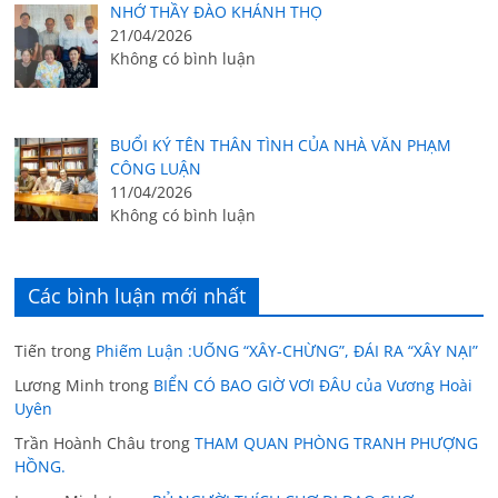
NHỚ THẦY ĐÀO KHÁNH THỌ
21/04/2026
Không có bình luận
BUỔI KÝ TÊN THÂN TÌNH CỦA NHÀ VĂN PHẠM
CÔNG LUẬN
11/04/2026
Không có bình luận
Các bình luận mới nhất
Tiến
trong
Phiếm Luận :UỐNG “XÂY-CHỪNG”, ĐÁI RA “XÂY NẠI”
Lương Minh
trong
BIỂN CÓ BAO GIỜ VƠI ĐÂU của Vương Hoài
Uyên
Trần Hoành Châu
trong
THAM QUAN PHÒNG TRANH PHƯỢNG
HỒNG.