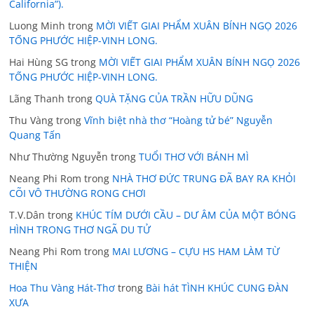
California”).
Luong Minh
trong
MỜI VIẾT GIAI PHẨM XUÂN BÍNH NGỌ 2026
TỐNG PHƯỚC HIỆP-VINH LONG.
Hai Hùng SG
trong
MỜI VIẾT GIAI PHẨM XUÂN BÍNH NGỌ 2026
TỐNG PHƯỚC HIỆP-VINH LONG.
Lãng Thanh
trong
QUÀ TẶNG CỦA TRẦN HỮU DŨNG
Thu Vàng
trong
Vĩnh biệt nhà thơ “Hoàng tử bé” Nguyễn
Quang Tấn
Như Thường Nguyễn
trong
TUỔI THƠ VỚI BÁNH MÌ
Neang Phi Rom
trong
NHÀ THƠ ĐỨC TRUNG ĐÃ BAY RA KHỎI
CÕI VÔ THƯỜNG RONG CHƠI
T.V.Dân
trong
KHÚC TÍM DƯỚI CẦU – DƯ ÂM CỦA MỘT BÓNG
HÌNH TRONG THƠ NGÃ DU TỬ
Neang Phi Rom
trong
MAI LƯƠNG – CỰU HS HAM LÀM TỪ
THIỆN
Hoa Thu Vàng Hát-Thơ
trong
Bài hát TÌNH KHÚC CUNG ĐÀN
XƯA