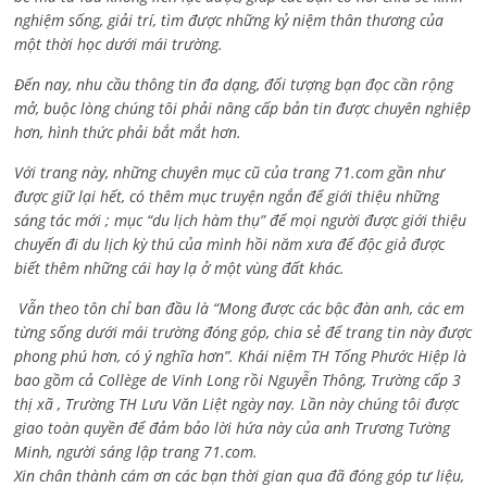
nghiệm sống, giải trí, tìm được những kỷ niệm thân thương của
một thời học dưới mái trường.
Đến nay, nhu cầu thông tin đa dạng, đối tượng bạn đọc cần rộng
mở, buộc lòng chúng tôi phải nâng cấp bản tin được chuyên nghiệp
hơn, hình thức phải bắt mắt hơn.
Với trang này, những chuyên mục cũ của trang 71.com gần như
được giữ lại hết, có thêm mục truyện ngắn để giới thiệu những
sáng tác mới ; mục “du lịch hàm thụ” để mọi người được giới thiệu
chuyến đi du lịch kỳ thú của mình hồi năm xưa để độc giả được
biết thêm những cái hay lạ ở một vùng đất khác.
Vẫn theo tôn chỉ ban đầu là “Mong được các bậc đàn anh, các em
từng sống dưới mái trường đóng góp, chia sẻ để trang tin này được
phong phú hơn, có ý nghĩa hơn”. Khái niệm TH Tống Phước Hiệp là
bao gồm cả
Collège de Vinh Long rồi Nguyễn Thông,
Trường cấp 3
thị xã , Trường TH Lưu Văn Liệt ngày nay. Lần này chúng tôi được
giao toàn quyền để đảm bảo lời hứa này của anh Trương Tường
Minh, người sáng lập trang 71.com.
Xin chân thành cám ơn các bạn thời gian qua đã đóng góp tư liệu,