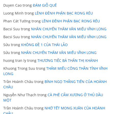
Duyen Cao
trong
ĐÁM GIỖ QUÊ
Luong Minh
trong
LÊNH ĐÊNH PHẬN BẠC RONG RÊU
Phan Cát Tường
trong
LÊNH ĐÊNH PHẬN BẠC RONG RÊU
Bacsi Suu
trong
NHÂN CHUYẾN THĂM VĂN MIẾU VĨNH LONG
Bacsi Suu
trong
NHÂN CHUYẾN THĂM VĂN MIẾU VĨNH LONG
Sửu
trong
KHÔNG ĐỀ 1 CỦA THÁI LÃO
Sửu
trong
NHÂN CHUYẾN THĂM VĂN MIẾU VĨNH LONG
huong tran ly
trong
THƯƠNG TIẾC BÀ THÂN THỊ KHÁNH
Khuong Trong Suu
trong
THĂM MIẾU CÔNG THẦN TỈNH VĨNH
LONG
Trần Hoành Châu
trong
BÍNH NGỌ THẲNG TIẾN CỦA HOÀNH
CHÂU
Nguyễn Như Thạch
trong
CÀ PHÊ CẨM XƯƠNG Ở THỦ DẦU
MỘT
Trần Hoành Châu
trong
NHỚ TẾT MONG XUÂN CỦA HOÀNH
CHÂU