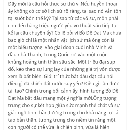
Đây mới là câu hỏi thực sự thú vị.Nếu huyền thoại
ấy không có cơ sở lịch sử rõ ràng, tại sao nó vẫn tồn
tại suốt bốn thế kỷ? Tại sao từ các võ sư, môn phái
cho đến hàng triệu người yêu võ thuật vẫn tiếp tục
kể lại câu chuyện ấy? Có lẽ bởi vì Bồ Đề Đạt Ma chưa
bao giờ chỉ là một nhân vật lịch sử mà ông còn là
một biểu tượng. Vào giai đoạn cuối nhà Minh và
đầu nhà Thanh, Trung Quốc rơi vào một cuộc
khủng hoảng tinh thần sâu sắc. Một triều đại sụp
đổ, kéo theo sự lung lay của những giá trị vốn được
xem là bất biến. Giới trí thức bắt đầu đặt câu hỏi:
điều gì đã khiến đất nước suy yếu? Điều gì cần được
tái tạo? Chính trong bối cảnh ấy, hình tượng Bồ Đề
Đạt Ma bắt đầu mang một ý nghĩa mới.Ông tượng
trưng cho sự kết hợp giữa sức mạnh thể chất và sự
giác ngộ tinh thần,tượng trưng cho khả năng tự cải
tạo bản thân, tượng trưng cho niềm tin rằng một
con người có thể vừa là chiến binh, vừa là hiền