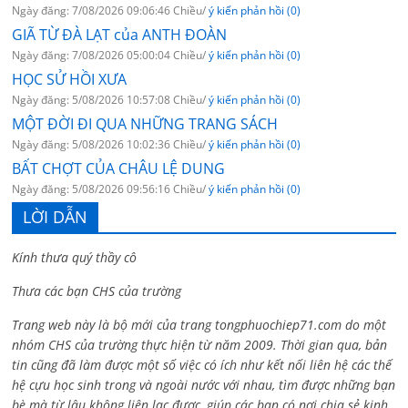
Ngày đăng: 7/08/2026 09:06:46 Chiều/
ý kiến phản hồi (0)
GIÃ TỪ ĐÀ LẠT của ANTH ĐOÀN
Ngày đăng: 7/08/2026 05:00:04 Chiều/
ý kiến phản hồi (0)
HỌC SỬ HỒI XƯA
Ngày đăng: 5/08/2026 10:57:08 Chiều/
ý kiến phản hồi (0)
MỘT ĐỜI ĐI QUA NHỮNG TRANG SÁCH
Ngày đăng: 5/08/2026 10:02:36 Chiều/
ý kiến phản hồi (0)
BẤT CHỢT CỦA CHÂU LỆ DUNG
Ngày đăng: 5/08/2026 09:56:16 Chiều/
ý kiến phản hồi (0)
LỜI DẪN
Kính thưa quý thầy cô
Thưa các bạn CHS của trường
Trang web này là bộ mới của trang tongphuochiep71.com do một
nhóm CHS của trường thực hiện từ năm 2009. Thời gian qua, bản
tin cũng đã làm được một số việc có ích như kết nối liên hệ các thế
hệ cựu học sinh trong và ngoài nước với nhau, tìm được những bạn
bè mà từ lâu không liên lạc được, giúp các bạn có nơi chia sẻ kinh