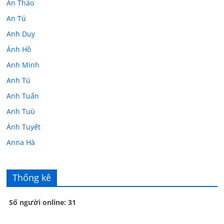
An Thảo
An Tú
Anh Duy
Ánh Hồ
Anh Minh
Anh Tú
Anh Tuấn
Anh Tuù
Ánh Tuyết
Anna Hà
Anth Đoàn
Âu Tú Vân
Thống kê
Bác sĩ Hoa
Số người online: 31
Bác sĩ Stephen Mak
Bác Đạt