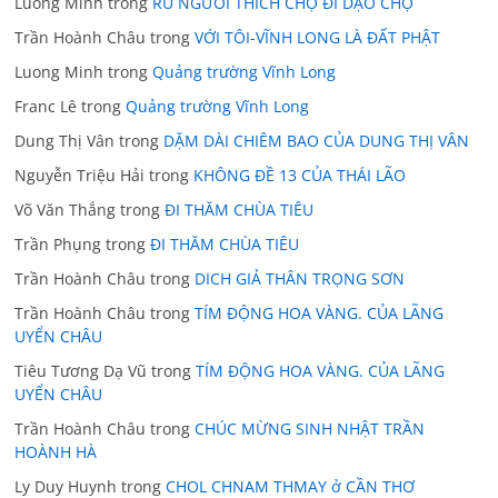
Luong Minh
trong
RỦ NGƯỜI THÍCH CHỢ ĐI DẠO CHỢ
Trần Hoành Châu
trong
VỚI TÔI-VĨNH LONG LÀ ĐẤT PHẬT
Luong Minh
trong
Quảng trường Vĩnh Long
Franc Lê
trong
Quảng trường Vĩnh Long
Dung Thị Vân
trong
DẶM DÀI CHIÊM BAO CỦA DUNG THỊ VÂN
Nguyễn Triệu Hải
trong
KHÔNG ĐỀ 13 CỦA THÁI LÃO
Võ Văn Thắng
trong
ĐI THĂM CHÙA TIÊU
Trần Phụng
trong
ĐI THĂM CHÙA TIÊU
Trần Hoành Châu
trong
DICH GIẢ THÂN TRỌNG SƠN
Trần Hoành Châu
trong
TÍM ĐỘNG HOA VÀNG. CỦA LÃNG
UYỂN CHÂU
Tiêu Tương Dạ Vũ
trong
TÍM ĐỘNG HOA VÀNG. CỦA LÃNG
UYỂN CHÂU
Trần Hoành Châu
trong
CHÚC MỪNG SINH NHẬT TRẦN
HOÀNH HÀ
Ly Duy Huynh
trong
CHOL CHNAM THMAY ở CẦN THƠ