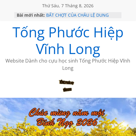
Thứ Sáu, 7 Tháng 8, 2026
Bài mới nhất:
BẤT CHỢT CỦA CHÂU LỆ DUNG
CHÙM THƠ CỦA BÍCH HÀ
Tống Phước Hiệp
GIÃ TỪ ĐÀ LẠT của ANTH ĐOÀN
HỌC SỬ HỒI XƯA
MỘT ĐỜI ĐI QUA NHỮNG TRANG
Vĩnh Long
SÁCH
Website Dành cho cựu học sinh Tống Phước Hiệp Vĩnh
Long