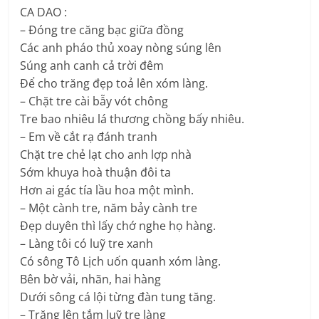
CA DAO :
– Đóng tre căng bạc giữa đồng
Các anh pháo thủ xoay nòng súng lên
Súng anh canh cả trời đêm
Để cho trăng đẹp toả lên xóm làng.
– Chặt tre cài bẫy vót chông
Tre bao nhiêu lá thương chồng bấy nhiêu.
– Em về cắt rạ đánh tranh
Chặt tre chẻ lạt cho anh lợp nhà
Sớm khuya hoà thuận đôi ta
Hơn ai gác tía lầu hoa một mình.
– Một cành tre, năm bảy cành tre
Đẹp duyên thì lấy chớ nghe họ hàng.
– Làng tôi có luỹ tre xanh
Có sông Tô Lịch uốn quanh xóm làng.
Bên bờ vải, nhãn, hai hàng
Dưới sông cá lội từng đàn tung tăng.
– Trăng lên tắm luỹ tre làng