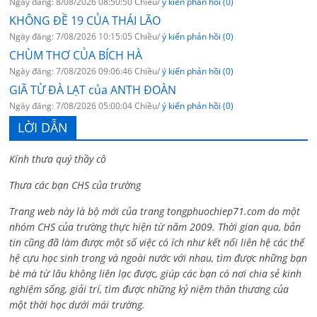
Ngày đăng: 8/08/2026 08:50:50 Chiều/
ý kiến phản hồi (0)
KHÔNG ĐỀ 19 CỦA THÁI LÃO
Ngày đăng: 7/08/2026 10:15:05 Chiều/
ý kiến phản hồi (0)
CHÙM THƠ CỦA BÍCH HÀ
Ngày đăng: 7/08/2026 09:06:46 Chiều/
ý kiến phản hồi (0)
GIÃ TỪ ĐÀ LẠT của ANTH ĐOÀN
Ngày đăng: 7/08/2026 05:00:04 Chiều/
ý kiến phản hồi (0)
LỜI DẪN
Kính thưa quý thầy cô
Thưa các bạn CHS của trường
Trang web này là bộ mới của trang tongphuochiep71.com do một
nhóm CHS của trường thực hiện từ năm 2009. Thời gian qua, bản
tin cũng đã làm được một số việc có ích như kết nối liên hệ các thế
hệ cựu học sinh trong và ngoài nước với nhau, tìm được những bạn
bè mà từ lâu không liên lạc được, giúp các bạn có nơi chia sẻ kinh
nghiệm sống, giải trí, tìm được những kỷ niệm thân thương của
một thời học dưới mái trường.