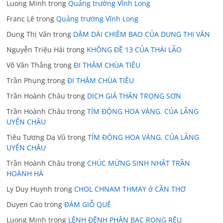
Luong Minh
trong
Quảng trường Vĩnh Long
Franc Lê
trong
Quảng trường Vĩnh Long
Dung Thị Vân
trong
DẶM DÀI CHIÊM BAO CỦA DUNG THỊ VÂN
Nguyễn Triệu Hải
trong
KHÔNG ĐỀ 13 CỦA THÁI LÃO
Võ Văn Thắng
trong
ĐI THĂM CHÙA TIÊU
Trần Phụng
trong
ĐI THĂM CHÙA TIÊU
Trần Hoành Châu
trong
DICH GIẢ THÂN TRỌNG SƠN
Trần Hoành Châu
trong
TÍM ĐỘNG HOA VÀNG. CỦA LÃNG
UYỂN CHÂU
Tiêu Tương Dạ Vũ
trong
TÍM ĐỘNG HOA VÀNG. CỦA LÃNG
UYỂN CHÂU
Trần Hoành Châu
trong
CHÚC MỪNG SINH NHẬT TRẦN
HOÀNH HÀ
Ly Duy Huynh
trong
CHOL CHNAM THMAY ở CẦN THƠ
Duyen Cao
trong
ĐÁM GIỖ QUÊ
Luong Minh
trong
LÊNH ĐÊNH PHẬN BẠC RONG RÊU