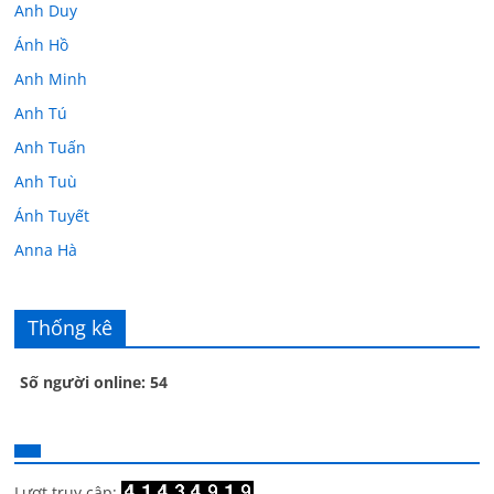
Anh Duy
Ánh Hồ
Anh Minh
Anh Tú
Anh Tuấn
Anh Tuù
Ánh Tuyết
Anna Hà
Anth Đoàn
Âu Tú Vân
Thống kê
Bác sĩ Hoa
Số người online: 54
Bác sĩ Stephen Mak
Bác Đạt
Bác Đạt
Bạch Cúc
Lượt truy cập: