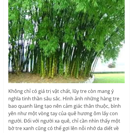
Không chỉ có giá trị vật chất, lũy tre còn mang ý
nghĩa tinh thần sâu sắc. Hình ảnh những hàng tre
bao quanh làng tạo nên cảm giác thân thuộc, bình
yên như một vòng tay của quê hương ôm lấy con
người. Đối với người xa quê, chỉ cần nhìn thấy một
bờ tre xanh cũng có thể gợi lên nỗi nhớ da diết về