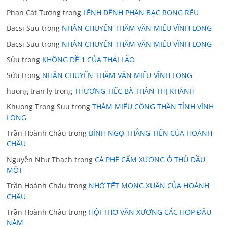
Phan Cát Tường
trong
LÊNH ĐÊNH PHẬN BẠC RONG RÊU
Bacsi Suu
trong
NHÂN CHUYẾN THĂM VĂN MIẾU VĨNH LONG
Bacsi Suu
trong
NHÂN CHUYẾN THĂM VĂN MIẾU VĨNH LONG
Sửu
trong
KHÔNG ĐỀ 1 CỦA THÁI LÃO
Sửu
trong
NHÂN CHUYẾN THĂM VĂN MIẾU VĨNH LONG
huong tran ly
trong
THƯƠNG TIẾC BÀ THÂN THỊ KHÁNH
Khuong Trong Suu
trong
THĂM MIẾU CÔNG THẦN TỈNH VĨNH
LONG
Trần Hoành Châu
trong
BÍNH NGỌ THẲNG TIẾN CỦA HOÀNH
CHÂU
Nguyễn Như Thạch
trong
CÀ PHÊ CẨM XƯƠNG Ở THỦ DẦU
MỘT
Trần Hoành Châu
trong
NHỚ TẾT MONG XUÂN CỦA HOÀNH
CHÂU
Trần Hoành Châu
trong
HỘI THƠ VĂN XƯƠNG CÁC HOP ĐẦU
NĂM