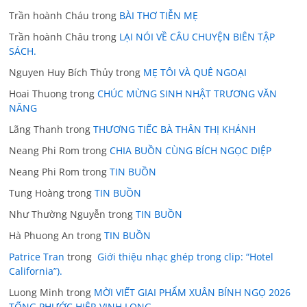
Trần hoành Cháu
trong
BÀI THƠ TIỄN MẸ
Trần hoành Châu
trong
LẠI NÓI VỀ CÂU CHUYỆN BIÊN TẬP
SÁCH.
Nguyen Huy Bích Thủy
trong
MẸ TÔI VÀ QUÊ NGOẠI
Hoai Thuong
trong
CHÚC MỪNG SINH NHẬT TRƯƠNG VĂN
NĂNG
Lãng Thanh
trong
THƯƠNG TIẾC BÀ THÂN THỊ KHÁNH
Neang Phi Rom
trong
CHIA BUỒN CÙNG BÍCH NGỌC DIỆP
Neang Phi Rom
trong
TIN BUỒN
Tung Hoàng
trong
TIN BUỒN
Như Thường Nguyễn
trong
TIN BUỒN
Hà Phuong An
trong
TIN BUỒN
Patrice Tran
trong
Giới thiệu nhạc ghép trong clip: “Hotel
California”).
Luong Minh
trong
MỜI VIẾT GIAI PHẨM XUÂN BÍNH NGỌ 2026
TỐNG PHƯỚC HIỆP-VINH LONG.