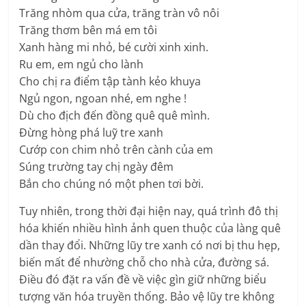
Trăng nhòm qua cửa, trăng tràn vô nôi
Trăng thơm bên má em tôi
Xanh hàng mi nhỏ, bé cười xinh xinh.
Ru em, em ngủ cho lành
Cho chị ra điểm tập tành kẻo khuya
Ngủ ngon, ngoan nhé, em nghe !
Dù cho địch đến đồng quê quê mình.
Đừng hòng phá luỹ tre xanh
Cướp con chim nhỏ trên cành của em
Súng trường tay chị ngày đêm
Bắn cho chúng nó một phen tơi bời.
Tuy nhiên, trong thời đại hiện nay, quá trình đô thị
hóa khiến nhiều hình ảnh quen thuộc của làng quê
dần thay đổi. Những lũy tre xanh có nơi bị thu hẹp,
biến mất để nhường chỗ cho nhà cửa, đường sá.
Điều đó đặt ra vấn đề về việc gìn giữ những biểu
tượng văn hóa truyền thống. Bảo vệ lũy tre không