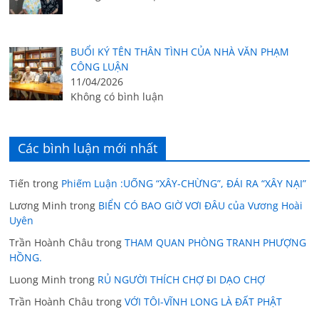
BUỔI KÝ TÊN THÂN TÌNH CỦA NHÀ VĂN PHẠM
CÔNG LUẬN
11/04/2026
Không có bình luận
Các bình luận mới nhất
Tiến
trong
Phiếm Luận :UỐNG “XÂY-CHỪNG”, ĐÁI RA “XÂY NẠI”
Lương Minh
trong
BIỂN CÓ BAO GIỜ VƠI ĐÂU của Vương Hoài
Uyên
Trần Hoành Châu
trong
THAM QUAN PHÒNG TRANH PHƯỢNG
HỒNG.
Luong Minh
trong
RỦ NGƯỜI THÍCH CHỢ ĐI DẠO CHỢ
Trần Hoành Châu
trong
VỚI TÔI-VĨNH LONG LÀ ĐẤT PHẬT