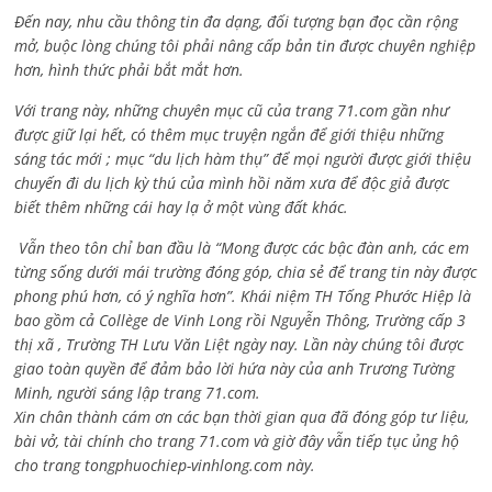
Đến nay, nhu cầu thông tin đa dạng, đối tượng bạn đọc cần rộng
mở, buộc lòng chúng tôi phải nâng cấp bản tin được chuyên nghiệp
hơn, hình thức phải bắt mắt hơn.
Với trang này, những chuyên mục cũ của trang 71.com gần như
được giữ lại hết, có thêm mục truyện ngắn để giới thiệu những
sáng tác mới ; mục “du lịch hàm thụ” để mọi người được giới thiệu
chuyến đi du lịch kỳ thú của mình hồi năm xưa để độc giả được
biết thêm những cái hay lạ ở một vùng đất khác.
Vẫn theo tôn chỉ ban đầu là “Mong được các bậc đàn anh, các em
từng sống dưới mái trường đóng góp, chia sẻ để trang tin này được
phong phú hơn, có ý nghĩa hơn”. Khái niệm TH Tống Phước Hiệp là
bao gồm cả
Collège de Vinh Long rồi Nguyễn Thông,
Trường cấp 3
thị xã , Trường TH Lưu Văn Liệt ngày nay. Lần này chúng tôi được
giao toàn quyền để đảm bảo lời hứa này của anh Trương Tường
Minh, người sáng lập trang 71.com.
Xin chân thành cám ơn các bạn thời gian qua đã đóng góp tư liệu,
bài vở, tài chính cho trang 71.com và giờ đây vẫn tiếp tục ủng hộ
cho trang tongphuochiep-vinhlong.com này.