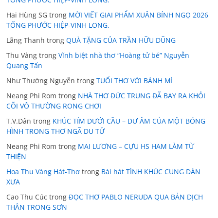
Hai Hùng SG
trong
MỜI VIẾT GIAI PHẨM XUÂN BÍNH NGỌ 2026
TỐNG PHƯỚC HIỆP-VINH LONG.
Lãng Thanh
trong
QUÀ TẶNG CỦA TRẦN HỮU DŨNG
Thu Vàng
trong
Vĩnh biệt nhà thơ “Hoàng tử bé” Nguyễn
Quang Tấn
Như Thường Nguyễn
trong
TUỔI THƠ VỚI BÁNH MÌ
Neang Phi Rom
trong
NHÀ THƠ ĐỨC TRUNG ĐÃ BAY RA KHỎI
CÕI VÔ THƯỜNG RONG CHƠI
T.V.Dân
trong
KHÚC TÍM DƯỚI CẦU – DƯ ÂM CỦA MỘT BÓNG
HÌNH TRONG THƠ NGÃ DU TỬ
Neang Phi Rom
trong
MAI LƯƠNG – CỰU HS HAM LÀM TỪ
THIỆN
Hoa Thu Vàng Hát-Thơ
trong
Bài hát TÌNH KHÚC CUNG ĐÀN
XƯA
Cao Thu Cúc
trong
ĐỌC THƠ PABLO NERUDA QUA BẢN DỊCH
THÂN TRONG SƠN