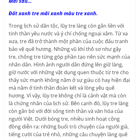
Mai sau…
Đất xanh tre mãi xanh màu tre xanh.
Trong lịch sử dân tộc, lũy tre làng còn gắn liền với
tinh thần yêu nước và ý chí chống ngoại xâm. Từ xa
xưa, tre đã trở thành một phần của cuộc đấu tranh
bảo vệ quê hương. Những vũ khí thô sơ như gậy
tre, chông tre từng góp phần tạo nên sức mạnh của
nhân dân. Hình ảnh người dân đứng lên giữ làng,
giữ nước với những vật dụng quen thuộc từ tre cho
thấy sức mạnh không nằm ở sự giàu có hay hiện đại
mà nằm ở tinh thần đoàn kết và lòng yêu quê
hương. Vì vậy, lũy tre không chỉ là cảnh vật mà còn
là chứng nhân của lịch sử. Bên cạnh đó, lũy tre làng
còn gắn bó với đời sống tinh thần và văn hóa của
người Việt. Dưới bóng tre, nhiều sinh hoạt cộng
đồng diễn ra: những buổi trò chuyện của người già,
tiếng cười của trẻ nhỏ, những câu chuyện làng quê