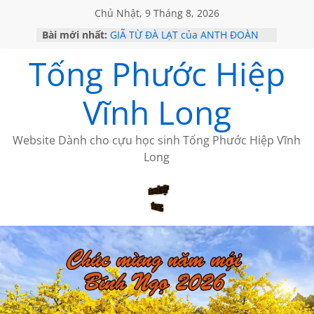
Chủ Nhật, 9 Tháng 8, 2026
Bài mới nhất:
GIÃ TỪ ĐÀ LẠT của ANTH ĐOÀN
SÀI GÒN – HÒN NGỌC VIỄN ĐÔNG
Tống Phước Hiệp
KHÔNG ĐỀ 20 CỦA THÁI LÃO
KHÔNG ĐỀ 19 CỦA THÁI LÃO
CHÙM THƠ CỦA BÍCH HÀ
Vĩnh Long
Website Dành cho cựu học sinh Tống Phước Hiệp Vĩnh
Long