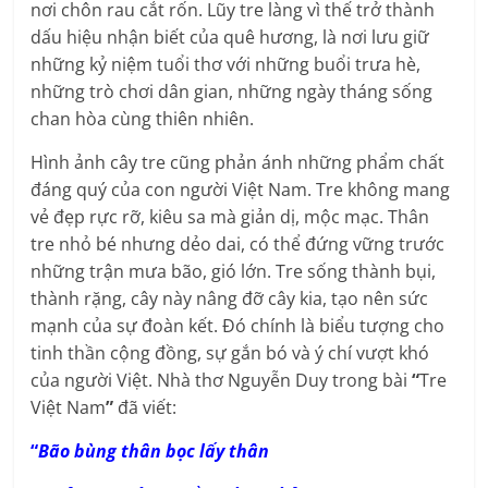
nơi chôn rau cắt rốn. Lũy tre làng vì thế trở thành
dấu hiệu nhận biết của quê hương, là nơi lưu giữ
những kỷ niệm tuổi thơ với những buổi trưa hè,
những trò chơi dân gian, những ngày tháng sống
chan hòa cùng thiên nhiên.
Hình ảnh cây tre cũng phản ánh những phẩm chất
đáng quý của con người Việt Nam. Tre không mang
vẻ đẹp rực rỡ, kiêu sa mà giản dị, mộc mạc. Thân
tre nhỏ bé nhưng dẻo dai, có thể đứng vững trước
những trận mưa bão, gió lớn. Tre sống thành bụi,
thành rặng, cây này nâng đỡ cây kia, tạo nên sức
mạnh của sự đoàn kết. Đó chính là biểu tượng cho
tinh thần cộng đồng, sự gắn bó và ý chí vượt khó
của người Việt. Nhà thơ Nguyễn Duy trong bài
“
Tre
Việt Nam
”
đã viết:
“
Bão bùng thân bọc lấy thân