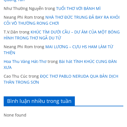
Như Thường Nguyễn
trong
TUỔI THƠ VỚI BÁNH MÌ
Neang Phi Rom
trong
NHÀ THƠ ĐỨC TRUNG ĐÃ BAY RA KHỎI
CÕI VÔ THƯỜNG RONG CHƠI
T.V.Dân
trong
KHÚC TÍM DƯỚI CẦU – DƯ ÂM CỦA MỘT BÓNG
HÌNH TRONG THƠ NGÃ DU TỬ
Neang Phi Rom
trong
MAI LƯƠNG – CỰU HS HAM LÀM TỪ
THIỆN
Hoa Thu Vàng Hát-Thơ
trong
Bài hát TÌNH KHÚC CUNG ĐÀN
XƯA
Cao Thu Cúc
trong
ĐỌC THƠ PABLO NERUDA QUA BẢN DỊCH
THÂN TRONG SƠN
Bình luận nhiều trong tuần
None found