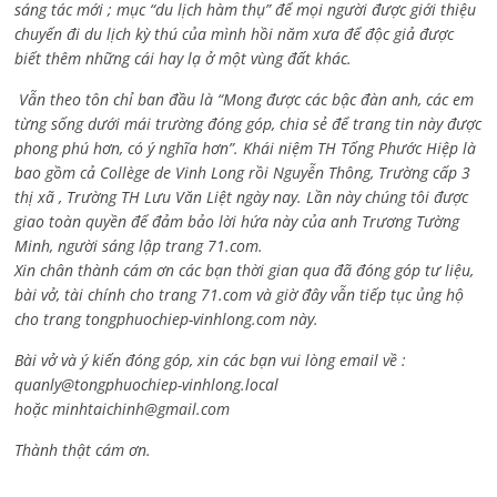
sáng tác mới ; mục “du lịch hàm thụ” để mọi người được giới thiệu
chuyến đi du lịch kỳ thú của mình hồi năm xưa để độc giả được
biết thêm những cái hay lạ ở một vùng đất khác.
Vẫn theo tôn chỉ ban đầu là “Mong được các bậc đàn anh, các em
từng sống dưới mái trường đóng góp, chia sẻ để trang tin này được
phong phú hơn, có ý nghĩa hơn”. Khái niệm TH Tống Phước Hiệp là
bao gồm cả
Collège de Vinh Long rồi Nguyễn Thông,
Trường cấp 3
thị xã , Trường TH Lưu Văn Liệt ngày nay. Lần này chúng tôi được
giao toàn quyền để đảm bảo lời hứa này của anh Trương Tường
Minh, người sáng lập trang 71.com.
Xin chân thành cám ơn các bạn thời gian qua đã đóng góp tư liệu,
bài vở, tài chính cho trang 71.com và giờ đây vẫn tiếp tục ủng hộ
cho trang tongphuochiep-vinhlong.com này.
Bài vở và ý kiến đóng góp, xin các bạn vui lòng email về :
quanly@tongphuochiep-vinhlong.local
hoặc
minhtaichinh@gmail.com
Thành thật cám ơn.