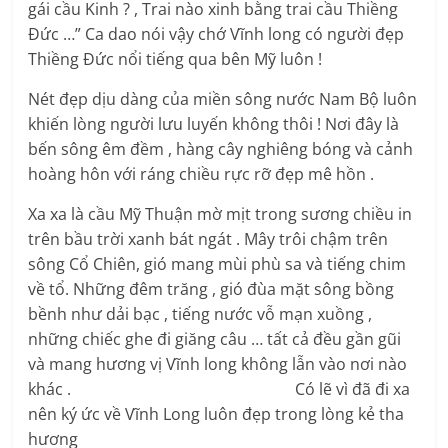
gái cầu Kinh ? , Trai nào xinh bằng trai cầu Thiềng
Đức …” Ca dao nói vậy chớ Vĩnh long có người đẹp
Thiềng Đức nổi tiếng qua bên Mỹ luôn !
Nét đẹp dịu dàng của miền sông nước Nam Bộ luôn
khiến lòng người lưu luyến không thôi ! Nơi đây là
bến sông êm đềm , hàng cây nghiêng bóng và cảnh
hoàng hôn với ráng chiều rực rỡ đẹp mê hồn .
Xa xa là cầu Mỹ Thuận mờ mịt trong sương chiều in
trên bầu trời xanh bát ngát . Mây trôi chậm trên
sông Cổ Chiên, gió mang mùi phù sa và tiếng chim
về tổ. Những đêm trăng , gió đùa mặt sông bồng
bềnh như dải bạc , tiếng nước vỗ mạn xuồng ,
những chiếc ghe đi giăng câu … tất cả đều gần gũi
và mang hương vị Vĩnh long không lẫn vào nơi nào
khác . Có lẽ vì đã đi xa
nên ký ức về Vĩnh Long luôn đẹp trong lòng kẻ tha
hương