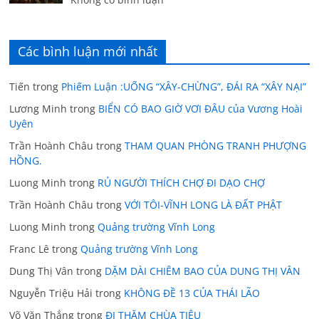
Các bình luận mới nhất
Tiến
trong
Phiếm Luận :UỐNG “XÂY-CHỪNG”, ĐÁI RA “XÂY NẠI”
Lương Minh
trong
BIỂN CÓ BAO GIỜ VƠI ĐÂU của Vương Hoài
Uyên
Trần Hoành Châu
trong
THAM QUAN PHÒNG TRANH PHƯỢNG
HỒNG.
Luong Minh
trong
RỦ NGƯỜI THÍCH CHỢ ĐI DẠO CHỢ
Trần Hoành Châu
trong
VỚI TÔI-VĨNH LONG LÀ ĐẤT PHẬT
Luong Minh
trong
Quảng trường Vĩnh Long
Franc Lê
trong
Quảng trường Vĩnh Long
Dung Thị Vân
trong
DẶM DÀI CHIÊM BAO CỦA DUNG THỊ VÂN
Nguyễn Triệu Hải
trong
KHÔNG ĐỀ 13 CỦA THÁI LÃO
Võ Văn Thắng
trong
ĐI THĂM CHÙA TIÊU