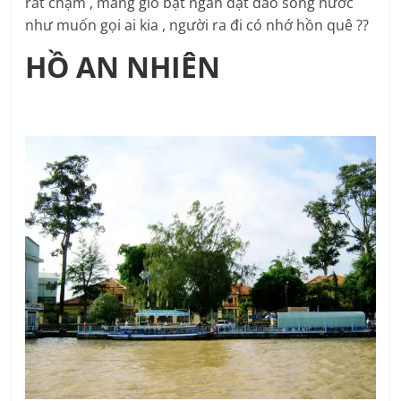
rất chậm , mang gió bạt ngàn dạt dào sóng nước
như muốn gọi ai kia , người ra đi có nhớ hồn quê ??
HỒ AN NHIÊN