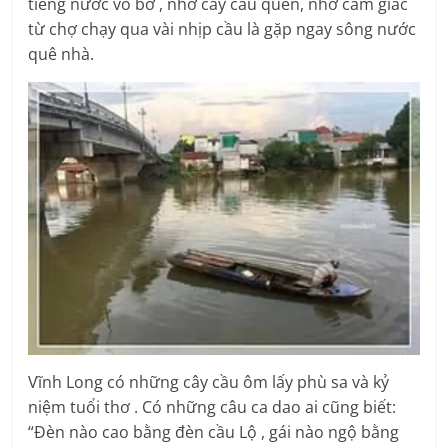
tiếng nước vỗ bờ , nhớ cây cầu quen, nhớ cảm giác
từ chợ chạy qua vài nhịp cầu là gặp ngay sông nước
quê nhà.
Vĩnh Long có những cây cầu ôm lấy phù sa và kỷ
niệm tuổi thơ . Có những câu ca dao ai cũng biết:
“Đèn nào cao bằng đèn cầu Lộ , gái nào ngộ bằng