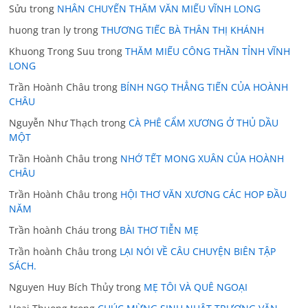
Sửu
trong
NHÂN CHUYẾN THĂM VĂN MIẾU VĨNH LONG
huong tran ly
trong
THƯƠNG TIẾC BÀ THÂN THỊ KHÁNH
Khuong Trong Suu
trong
THĂM MIẾU CÔNG THẦN TỈNH VĨNH
LONG
Trần Hoành Châu
trong
BÍNH NGỌ THẲNG TIẾN CỦA HOÀNH
CHÂU
Nguyễn Như Thạch
trong
CÀ PHÊ CẨM XƯƠNG Ở THỦ DẦU
MỘT
Trần Hoành Châu
trong
NHỚ TẾT MONG XUÂN CỦA HOÀNH
CHÂU
Trần Hoành Châu
trong
HỘI THƠ VĂN XƯƠNG CÁC HOP ĐẦU
NĂM
Trần hoành Cháu
trong
BÀI THƠ TIỄN MẸ
Trần hoành Châu
trong
LẠI NÓI VỀ CÂU CHUYỆN BIÊN TẬP
SÁCH.
Nguyen Huy Bích Thủy
trong
MẸ TÔI VÀ QUÊ NGOẠI