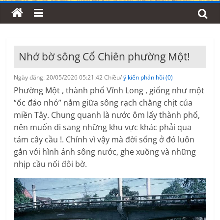
Nhớ bờ sông Cổ Chiên phường Một!
Ngày đăng: 20/05/2026 05:21:42 Chiều/
ý kiến phản hồi (0)
Phường Một , thành phố Vĩnh Long , giống như một
“ốc đảo nhỏ” nằm giữa sông rạch chằng chịt của
miền Tây. Chung quanh là nước ôm lấy thành phố,
nên muốn đi sang những khu vực khác phải qua
tám cây cầu !. Chính vì vậy mà đời sống ở đó luôn
gắn với hình ảnh sông nước, ghe xuồng và những
nhịp cầu nối đôi bờ.