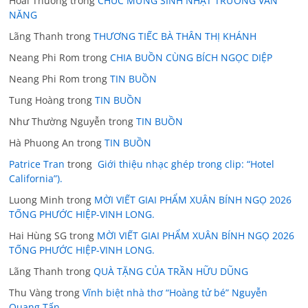
Hoai Thuong
trong
CHÚC MỪNG SINH NHẬT TRƯƠNG VĂN
NĂNG
Lãng Thanh
trong
THƯƠNG TIẾC BÀ THÂN THỊ KHÁNH
Neang Phi Rom
trong
CHIA BUỒN CÙNG BÍCH NGỌC DIỆP
Neang Phi Rom
trong
TIN BUỒN
Tung Hoàng
trong
TIN BUỒN
Như Thường Nguyễn
trong
TIN BUỒN
Hà Phuong An
trong
TIN BUỒN
Patrice Tran
trong
Giới thiệu nhạc ghép trong clip: “Hotel
California”).
Luong Minh
trong
MỜI VIẾT GIAI PHẨM XUÂN BÍNH NGỌ 2026
TỐNG PHƯỚC HIỆP-VINH LONG.
Hai Hùng SG
trong
MỜI VIẾT GIAI PHẨM XUÂN BÍNH NGỌ 2026
TỐNG PHƯỚC HIỆP-VINH LONG.
Lãng Thanh
trong
QUÀ TẶNG CỦA TRẦN HỮU DŨNG
Thu Vàng
trong
Vĩnh biệt nhà thơ “Hoàng tử bé” Nguyễn
Quang Tấn