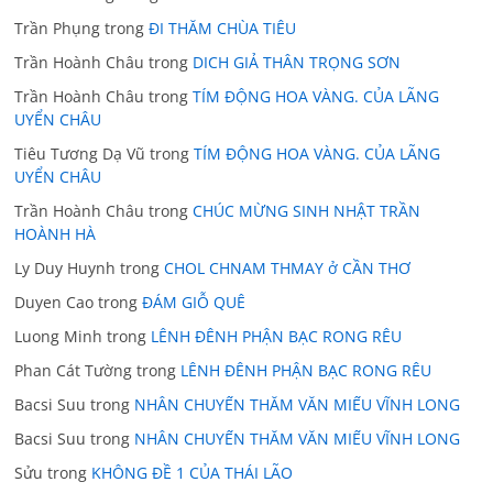
Trần Phụng
trong
ĐI THĂM CHÙA TIÊU
Trần Hoành Châu
trong
DICH GIẢ THÂN TRỌNG SƠN
Trần Hoành Châu
trong
TÍM ĐỘNG HOA VÀNG. CỦA LÃNG
UYỂN CHÂU
Tiêu Tương Dạ Vũ
trong
TÍM ĐỘNG HOA VÀNG. CỦA LÃNG
UYỂN CHÂU
Trần Hoành Châu
trong
CHÚC MỪNG SINH NHẬT TRẦN
HOÀNH HÀ
Ly Duy Huynh
trong
CHOL CHNAM THMAY ở CẦN THƠ
Duyen Cao
trong
ĐÁM GIỖ QUÊ
Luong Minh
trong
LÊNH ĐÊNH PHẬN BẠC RONG RÊU
Phan Cát Tường
trong
LÊNH ĐÊNH PHẬN BẠC RONG RÊU
Bacsi Suu
trong
NHÂN CHUYẾN THĂM VĂN MIẾU VĨNH LONG
Bacsi Suu
trong
NHÂN CHUYẾN THĂM VĂN MIẾU VĨNH LONG
Sửu
trong
KHÔNG ĐỀ 1 CỦA THÁI LÃO