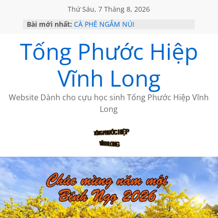
Thứ Sáu, 7 Tháng 8, 2026
Bài mới nhất:
CÀ PHÊ NGẮM NÚI
GIÃ TỪ ĐÀ LẠT của ANTH ĐOÀN
Tống Phước Hiệp
HỌC SỬ HỒI XƯA
MỘT ĐỜI ĐI QUA NHỮNG TRANG
SÁCH
Vĩnh Long
BẤT CHỢT CỦA CHÂU LỆ DUNG
Website Dành cho cựu học sinh Tống Phước Hiệp Vĩnh
Long