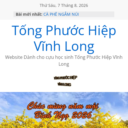
Thứ Sáu, 7 Tháng 8, 2026
Bài mới nhất:
CÀ PHÊ NGẮM NÚI
GIÃ TỪ ĐÀ LẠT của ANTH ĐOÀN
Tống Phước Hiệp
HỌC SỬ HỒI XƯA
MỘT ĐỜI ĐI QUA NHỮNG TRANG
SÁCH
Vĩnh Long
BẤT CHỢT CỦA CHÂU LỆ DUNG
Website Dành cho cựu học sinh Tống Phước Hiệp Vĩnh
Long