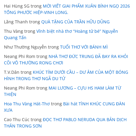
Hai Hùng SG
trong
MỜI VIẾT GIAI PHẨM XUÂN BÍNH NGỌ 2026
TỐNG PHƯỚC HIỆP-VINH LONG.
Lãng Thanh
trong
QUÀ TẶNG CỦA TRẦN HỮU DŨNG
Thu Vàng
trong
Vĩnh biệt nhà thơ “Hoàng tử bé” Nguyễn
Quang Tấn
Như Thường Nguyễn
trong
TUỔI THƠ VỚI BÁNH MÌ
Neang Phi Rom
trong
NHÀ THƠ ĐỨC TRUNG ĐÃ BAY RA KHỎI
CÕI VÔ THƯỜNG RONG CHƠI
T.V.Dân
trong
KHÚC TÍM DƯỚI CẦU – DƯ ÂM CỦA MỘT BÓNG
HÌNH TRONG THƠ NGÃ DU TỬ
Neang Phi Rom
trong
MAI LƯƠNG – CỰU HS HAM LÀM TỪ
THIỆN
Hoa Thu Vàng Hát-Thơ
trong
Bài hát TÌNH KHÚC CUNG ĐÀN
XƯA
Cao Thu Cúc
trong
ĐỌC THƠ PABLO NERUDA QUA BẢN DỊCH
THÂN TRONG SƠN