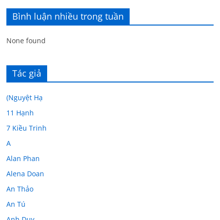
Bình luận nhiều trong tuần
None found
Tác giả
(Nguyệt Hạ
11 Hạnh
7 Kiều Trinh
A
Alan Phan
Alena Doan
An Thảo
An Tú
Anh Duy