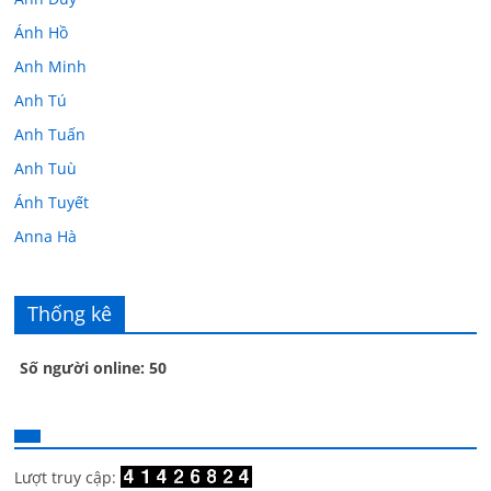
Ánh Hồ
Anh Minh
Anh Tú
Anh Tuấn
Anh Tuù
Ánh Tuyết
Anna Hà
Anth Đoàn
Âu Tú Vân
Thống kê
Bác sĩ Hoa
Số người online: 50
Bác sĩ Stephen Mak
Bác Đạt
Bác Đạt
Bạch Cúc
Lượt truy cập: