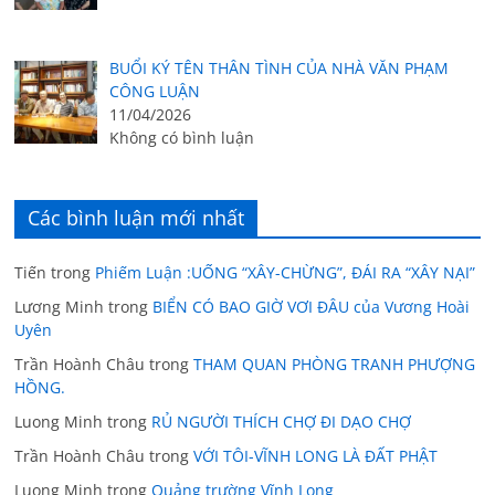
BUỔI KÝ TÊN THÂN TÌNH CỦA NHÀ VĂN PHẠM
CÔNG LUẬN
11/04/2026
Không có bình luận
Các bình luận mới nhất
Tiến
trong
Phiếm Luận :UỐNG “XÂY-CHỪNG”, ĐÁI RA “XÂY NẠI”
Lương Minh
trong
BIỂN CÓ BAO GIỜ VƠI ĐÂU của Vương Hoài
Uyên
Trần Hoành Châu
trong
THAM QUAN PHÒNG TRANH PHƯỢNG
HỒNG.
Luong Minh
trong
RỦ NGƯỜI THÍCH CHỢ ĐI DẠO CHỢ
Trần Hoành Châu
trong
VỚI TÔI-VĨNH LONG LÀ ĐẤT PHẬT
Luong Minh
trong
Quảng trường Vĩnh Long