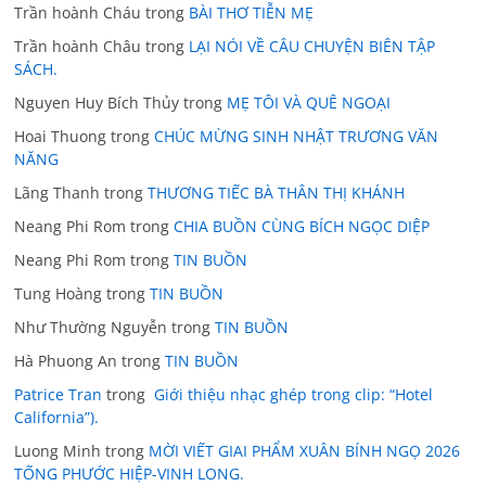
Trần hoành Cháu
trong
BÀI THƠ TIỄN MẸ
Trần hoành Châu
trong
LẠI NÓI VỀ CÂU CHUYỆN BIÊN TẬP
SÁCH.
Nguyen Huy Bích Thủy
trong
MẸ TÔI VÀ QUÊ NGOẠI
Hoai Thuong
trong
CHÚC MỪNG SINH NHẬT TRƯƠNG VĂN
NĂNG
Lãng Thanh
trong
THƯƠNG TIẾC BÀ THÂN THỊ KHÁNH
Neang Phi Rom
trong
CHIA BUỒN CÙNG BÍCH NGỌC DIỆP
Neang Phi Rom
trong
TIN BUỒN
Tung Hoàng
trong
TIN BUỒN
Như Thường Nguyễn
trong
TIN BUỒN
Hà Phuong An
trong
TIN BUỒN
Patrice Tran
trong
Giới thiệu nhạc ghép trong clip: “Hotel
California”).
Luong Minh
trong
MỜI VIẾT GIAI PHẨM XUÂN BÍNH NGỌ 2026
TỐNG PHƯỚC HIỆP-VINH LONG.