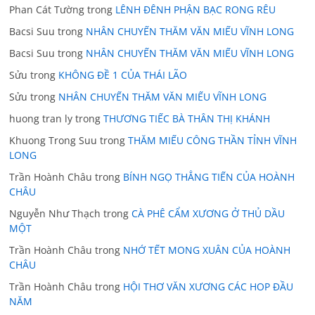
Phan Cát Tường
trong
LÊNH ĐÊNH PHẬN BẠC RONG RÊU
Bacsi Suu
trong
NHÂN CHUYẾN THĂM VĂN MIẾU VĨNH LONG
Bacsi Suu
trong
NHÂN CHUYẾN THĂM VĂN MIẾU VĨNH LONG
Sửu
trong
KHÔNG ĐỀ 1 CỦA THÁI LÃO
Sửu
trong
NHÂN CHUYẾN THĂM VĂN MIẾU VĨNH LONG
huong tran ly
trong
THƯƠNG TIẾC BÀ THÂN THỊ KHÁNH
Khuong Trong Suu
trong
THĂM MIẾU CÔNG THẦN TỈNH VĨNH
LONG
Trần Hoành Châu
trong
BÍNH NGỌ THẲNG TIẾN CỦA HOÀNH
CHÂU
Nguyễn Như Thạch
trong
CÀ PHÊ CẨM XƯƠNG Ở THỦ DẦU
MỘT
Trần Hoành Châu
trong
NHỚ TẾT MONG XUÂN CỦA HOÀNH
CHÂU
Trần Hoành Châu
trong
HỘI THƠ VĂN XƯƠNG CÁC HOP ĐẦU
NĂM