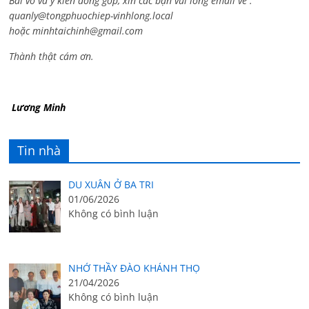
Bài vở và ý kiến đóng góp, xin các bạn vui lòng email về :
quanly@tongphuochiep-vinhlong.local
hoặc
minhtaichinh@gmail.com
Thành thật cám ơn.
Lương Minh
Tin nhà
DU XUÂN Ở BA TRI
01/06/2026
Không có bình luận
NHỚ THẦY ĐÀO KHÁNH THỌ
21/04/2026
Không có bình luận