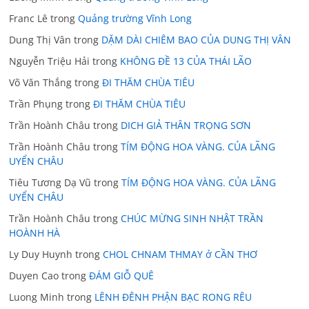
Franc Lê
trong
Quảng trường Vĩnh Long
Dung Thị Vân
trong
DẶM DÀI CHIÊM BAO CỦA DUNG THỊ VÂN
Nguyễn Triệu Hải
trong
KHÔNG ĐỀ 13 CỦA THÁI LÃO
Võ Văn Thắng
trong
ĐI THĂM CHÙA TIÊU
Trần Phụng
trong
ĐI THĂM CHÙA TIÊU
Trần Hoành Châu
trong
DICH GIẢ THÂN TRỌNG SƠN
Trần Hoành Châu
trong
TÍM ĐỘNG HOA VÀNG. CỦA LÃNG
UYỂN CHÂU
Tiêu Tương Dạ Vũ
trong
TÍM ĐỘNG HOA VÀNG. CỦA LÃNG
UYỂN CHÂU
Trần Hoành Châu
trong
CHÚC MỪNG SINH NHẬT TRẦN
HOÀNH HÀ
Ly Duy Huynh
trong
CHOL CHNAM THMAY ở CẦN THƠ
Duyen Cao
trong
ĐÁM GIỖ QUÊ
Luong Minh
trong
LÊNH ĐÊNH PHẬN BẠC RONG RÊU