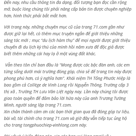
Đến nay, nhu cầu thông tin đa dạng, đối tượng bạn đọc cần rộng
mở, buộc lòng chúng tôi phải nâng cấp bản tin được chuyên nghiệp
hơn, hình thức phải bắt mắt hơn.
Với trang này, những chuyên mục cũ của trang 71.com gần như
được giữ lại hết, có thêm mục truyện ngắn để giới thiệu những
sáng tác mới ; mục “du lịch hàm thụ” để mọi người được giới thiệu
chuyến đi du lịch kỳ thú của mình hồi năm xưa để độc giả được
biết thêm những cái hay lạ ở một vùng đất khác.
Vẫn theo tôn chỉ ban đầu là “Mong được các bậc đàn anh, các em
từng sống dưới mái trường đóng góp, chia sẻ để trang tin này được
phong phú hơn, có ý nghĩa hơn”. Khái niệm TH Tống Phước Hiệp là
bao gồm cả
Collège de Vinh Long rồi Nguyễn Thông,
Trường cấp 3
thị xã , Trường TH Lưu Văn Liệt ngày nay. Lần này chúng tôi được
giao toàn quyền để đảm bảo lời hứa này của anh Trương Tường
Minh, người sáng lập trang 71.com.
Xin chân thành cám ơn các bạn thời gian qua đã đóng góp tư liệu,
bài vở, tài chính cho trang 71.com và giờ đây vẫn tiếp tục ủng hộ
cho trang tongphuochiep-vinhlong.com này.