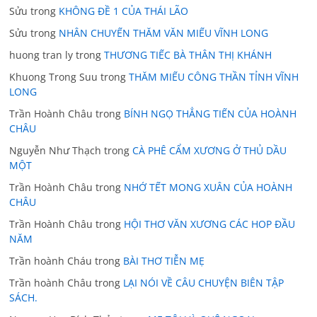
Sửu
trong
KHÔNG ĐỀ 1 CỦA THÁI LÃO
Sửu
trong
NHÂN CHUYẾN THĂM VĂN MIẾU VĨNH LONG
huong tran ly
trong
THƯƠNG TIẾC BÀ THÂN THỊ KHÁNH
Khuong Trong Suu
trong
THĂM MIẾU CÔNG THẦN TỈNH VĨNH
LONG
Trần Hoành Châu
trong
BÍNH NGỌ THẲNG TIẾN CỦA HOÀNH
CHÂU
Nguyễn Như Thạch
trong
CÀ PHÊ CẨM XƯƠNG Ở THỦ DẦU
MỘT
Trần Hoành Châu
trong
NHỚ TẾT MONG XUÂN CỦA HOÀNH
CHÂU
Trần Hoành Châu
trong
HỘI THƠ VĂN XƯƠNG CÁC HOP ĐẦU
NĂM
Trần hoành Cháu
trong
BÀI THƠ TIỄN MẸ
Trần hoành Châu
trong
LẠI NÓI VỀ CÂU CHUYỆN BIÊN TẬP
SÁCH.