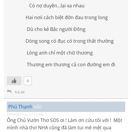
Có nợ duyên…lại xa nhau
Hai nơii cách biệt đớn đau trong long
Dù cho kẻ Bắc người Đông
Dòng song có đục có trong thất thường
Lòng anh chỉ một chữ thương
Thương em thương cả con đường em đi
0
Trả lời
Phú Thạnh
nói:
03/04/2013 lúc 2:11 chiều
Ông Chủ Vườn Thơ SOS ơi ! Làm ơn cứu tôi với ! Một
mình nhà thơ NHA cũng đã làm tui mê mệt qua