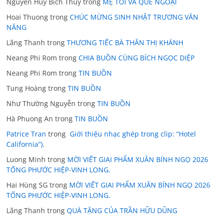
Nguyen Huy Bích Thủy
trong
MẸ TÔI VÀ QUÊ NGOẠI
Hoai Thuong
trong
CHÚC MỪNG SINH NHẬT TRƯƠNG VĂN
NĂNG
Lãng Thanh
trong
THƯƠNG TIẾC BÀ THÂN THỊ KHÁNH
Neang Phi Rom
trong
CHIA BUỒN CÙNG BÍCH NGỌC DIỆP
Neang Phi Rom
trong
TIN BUỒN
Tung Hoàng
trong
TIN BUỒN
Như Thường Nguyễn
trong
TIN BUỒN
Hà Phuong An
trong
TIN BUỒN
Patrice Tran
trong
Giới thiệu nhạc ghép trong clip: “Hotel
California”).
Luong Minh
trong
MỜI VIẾT GIAI PHẨM XUÂN BÍNH NGỌ 2026
TỐNG PHƯỚC HIỆP-VINH LONG.
Hai Hùng SG
trong
MỜI VIẾT GIAI PHẨM XUÂN BÍNH NGỌ 2026
TỐNG PHƯỚC HIỆP-VINH LONG.
Lãng Thanh
trong
QUÀ TẶNG CỦA TRẦN HỮU DŨNG