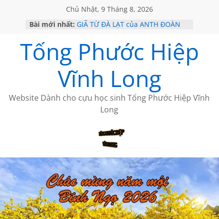
Chủ Nhật, 9 Tháng 8, 2026
Bài mới nhất:
GIÃ TỪ ĐÀ LẠT của ANTH ĐOÀN
SÀI GÒN – HÒN NGỌC VIỄN ĐÔNG
Tống Phước Hiệp
KHÔNG ĐỀ 20 CỦA THÁI LÃO
KHÔNG ĐỀ 19 CỦA THÁI LÃO
CHÙM THƠ CỦA BÍCH HÀ
Vĩnh Long
Website Dành cho cựu học sinh Tống Phước Hiệp Vĩnh
Long