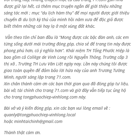
được giữ lại hết, có thêm mục truyện ngắn để giới thiệu những
sáng tác mới ; mục “du lịch hàm thụ” để mọi người được giới thiệu
chuyến đi du lịch kỳ thú của mình hồi năm xưa để độc giả được
biết thêm những cái hay lạ ở một vùng đất khác.
Vẫn theo tôn chỉ ban đầu là “Mong được các bậc đàn anh, các em
từng sống dưới mái trường đóng góp, chia sẻ để trang tin này được
phong phú hơn, có ý nghĩa hơn”. Khái niệm TH Tống Phước Hiệp là
bao gồm cả
Collège de Vinh Long rồi Nguyễn Thông,
Trường cấp 3
thị xã , Trường TH Lưu Văn Liệt ngày nay. Lần này chúng tôi được
giao toàn quyền để đảm bảo lời hứa này của anh Trương Tường
Minh, người sáng lập trang 71.com.
Xin chân thành cám ơn các bạn thời gian qua đã đóng góp tư liệu,
bài vở, tài chính cho trang 71.com và giờ đây vẫn tiếp tục ủng hộ
cho trang tongphuochiep-vinhlong.com này.
Bài vở và ý kiến đóng góp, xin các bạn vui lòng email về :
quanly@tongphuochiep-vinhlong.local
hoặc
minhtaichinh@gmail.com
Thành thật cám ơn.