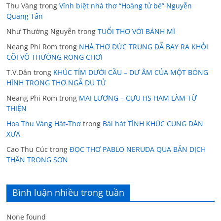
Thu Vàng
trong
Vĩnh biệt nhà thơ “Hoàng tử bé” Nguyễn
Quang Tấn
Như Thường Nguyễn
trong
TUỔI THƠ VỚI BÁNH MÌ
Neang Phi Rom
trong
NHÀ THƠ ĐỨC TRUNG ĐÃ BAY RA KHỎI
CÕI VÔ THƯỜNG RONG CHƠI
T.V.Dân
trong
KHÚC TÍM DƯỚI CẦU – DƯ ÂM CỦA MỘT BÓNG
HÌNH TRONG THƠ NGÃ DU TỬ
Neang Phi Rom
trong
MAI LƯƠNG – CỰU HS HAM LÀM TỪ
THIỆN
Hoa Thu Vàng Hát-Thơ
trong
Bài hát TÌNH KHÚC CUNG ĐÀN
XƯA
Cao Thu Cúc
trong
ĐỌC THƠ PABLO NERUDA QUA BẢN DỊCH
THÂN TRONG SƠN
Bình luận nhiều trong tuần
None found