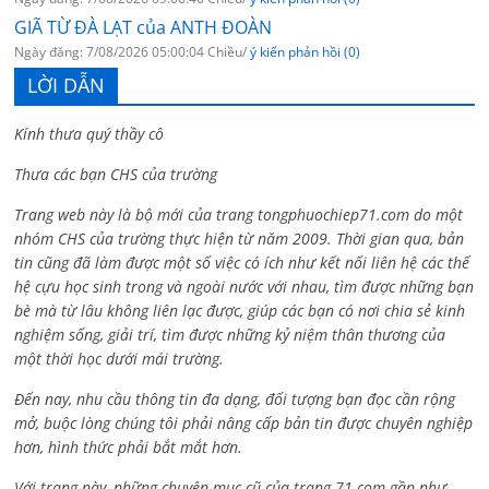
GIÃ TỪ ĐÀ LẠT của ANTH ĐOÀN
Ngày đăng: 7/08/2026 05:00:04 Chiều/
ý kiến phản hồi (0)
LỜI DẪN
Kính thưa quý thầy cô
Thưa các bạn CHS của trường
Trang web này là bộ mới của trang tongphuochiep71.com do một
nhóm CHS của trường thực hiện từ năm 2009. Thời gian qua, bản
tin cũng đã làm được một số việc có ích như kết nối liên hệ các thế
hệ cựu học sinh trong và ngoài nước với nhau, tìm được những bạn
bè mà từ lâu không liên lạc được, giúp các bạn có nơi chia sẻ kinh
nghiệm sống, giải trí, tìm được những kỷ niệm thân thương của
một thời học dưới mái trường.
Đến nay, nhu cầu thông tin đa dạng, đối tượng bạn đọc cần rộng
mở, buộc lòng chúng tôi phải nâng cấp bản tin được chuyên nghiệp
hơn, hình thức phải bắt mắt hơn.
Với trang này, những chuyên mục cũ của trang 71.com gần như