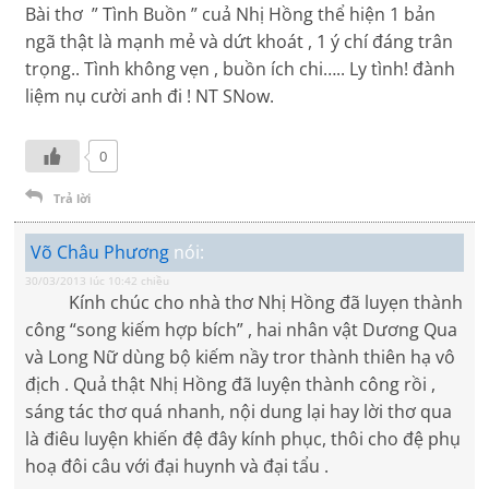
Bài thơ ” Tình Buồn ” cuả Nhị Hồng thể hiện 1 bản
ngã thật là mạnh mẻ và dứt khoát , 1 ý chí đáng trân
trọng.. Tình không vẹn , buồn ích chi….. Ly tình! đành
liệm nụ cười anh đi ! NT SNow.
0
Trả lời
Võ Châu Phương
nói:
30/03/2013 lúc 10:42 chiều
Kính chúc cho nhà thơ Nhị Hồng đã luyẹn thành
công “song kiếm hợp bích” , hai nhân vật Dương Qua
và Long Nữ dùng bộ kiếm nầy tror thành thiên hạ vô
địch . Quả thật Nhị Hồng đã luyện thành công rồi ,
sáng tác thơ quá nhanh, nội dung lại hay lời thơ qua
là điêu luyện khiến đệ đây kính phục, thôi cho đệ phụ
hoạ đôi câu với đại huynh và đại tẩu .