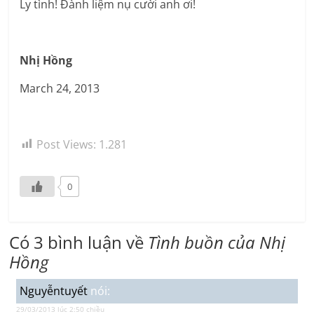
Ly tình! Đành liệm nụ cười anh ơi!
Nhị Hồng
March 24, 2013
Post Views:
1.281
0
Có 3 bình luận về
Tình buồn của Nhị
Hồng
Nguyễntuyết
nói:
29/03/2013 lúc 2:50 chiều