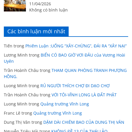
11/04/2026
Không có bình luận
Các bình luận mới nhất
Tiến
trong
Phiếm Luận :UỐNG “XÂY-CHỪNG”, ĐÁI RA “XÂY NẠI”
Lương Minh
trong
BIỂN CÓ BAO GIỜ VƠI ĐÂU của Vương Hoài
Uyên
Trần Hoành Châu
trong
THAM QUAN PHÒNG TRANH PHƯỢNG
HỒNG.
Luong Minh
trong
RỦ NGƯỜI THÍCH CHỢ ĐI DẠO CHỢ
Trần Hoành Châu
trong
VỚI TÔI-VĨNH LONG LÀ ĐẤT PHẬT
Luong Minh
trong
Quảng trường Vĩnh Long
Franc Lê
trong
Quảng trường Vĩnh Long
Dung Thị Vân
trong
DẶM DÀI CHIÊM BAO CỦA DUNG THỊ VÂN
Nguyễn Triệu Hải
trong
KHÔNG ĐỀ 13 CỦA THÁI LÃO