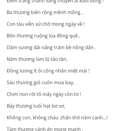
Đêm trăng thanh vắng thuyền ai xuôi dòng !
Ba thương biển rộng mênh mông ,
Con tàu viễn xứ chờ mong ngày về !
Bốn thương ruộng lúa đồng quê..
Dầm sương dãi nắng trăm bề nông dân .
Năm thương lam lũ tảo tần,
Đồng lương ít ỏi công nhân miệt mài !
Sáu thương gió cuốn mưa bay,
Chim non rời tổ mấy ngày còn tơ !
Bảy thương tuổi hạt bơ vơ,
Không con, không cháu ,thẩn thờ năm canh…!
Tám thương cánh én mong manh ,