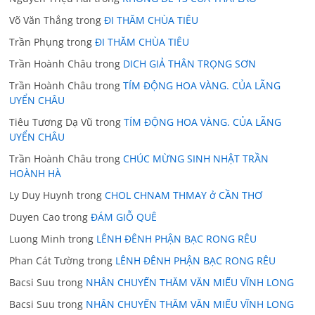
Võ Văn Thắng
trong
ĐI THĂM CHÙA TIÊU
Trần Phụng
trong
ĐI THĂM CHÙA TIÊU
Trần Hoành Châu
trong
DICH GIẢ THÂN TRỌNG SƠN
Trần Hoành Châu
trong
TÍM ĐỘNG HOA VÀNG. CỦA LÃNG
UYỂN CHÂU
Tiêu Tương Dạ Vũ
trong
TÍM ĐỘNG HOA VÀNG. CỦA LÃNG
UYỂN CHÂU
Trần Hoành Châu
trong
CHÚC MỪNG SINH NHẬT TRẦN
HOÀNH HÀ
Ly Duy Huynh
trong
CHOL CHNAM THMAY ở CẦN THƠ
Duyen Cao
trong
ĐÁM GIỖ QUÊ
Luong Minh
trong
LÊNH ĐÊNH PHẬN BẠC RONG RÊU
Phan Cát Tường
trong
LÊNH ĐÊNH PHẬN BẠC RONG RÊU
Bacsi Suu
trong
NHÂN CHUYẾN THĂM VĂN MIẾU VĨNH LONG
Bacsi Suu
trong
NHÂN CHUYẾN THĂM VĂN MIẾU VĨNH LONG