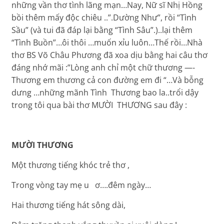
những vần thơ tình lãng mạn…Nay, Nữ sĩ Nhị Hồng
bồi thêm mấy độc chiêu ..”.Dường Như”, rồi “Tình
Sầu” (và tui đã đáp lại bằng “Tình Sâu”.)..lại thêm
“Tình Buồn”…ôi thôi …muốn xỉu luôn…Thế rồi…Nhà
thơ BS Võ Châu Phương đã xoa dịu bằng hai câu thơ
đáng nhớ mãi :”Lòng anh chỉ một chữ thương —-
Thương em thương cả con đường em đi “…Và bỗng
dưng …những mãnh Tình Thương bao la..trổi dậy
trong tôi qua bài thơ MƯỜI THƯƠNG sau đây :
MƯỜI THƯƠNG
Một thương tiếng khóc trẻ thơ ,
Trong vòng tay mẹ u ơ….đêm ngày…
Hai thương tiếng hát sông dài,