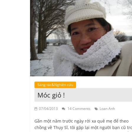
Sáng tác&Nghiên cứu
Móc giỏ !
07/04/2013
14 Comments
Loan Anh
Gần một năm trước ngày rời xa quê mẹ để theo
chồng về Thụy Sĩ, tôi gặp lại một người bạn cũ tr