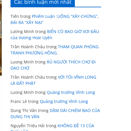
Các bình luận mới nhất
Tiến
trong
Phiếm Luận :UỐNG “XÂY-CHỪNG”,
ĐÁI RA “XÂY NẠI”
Lương Minh
trong
BIỂN CÓ BAO GIỜ VƠI ĐÂU
của Vương Hoài Uyên
Trần Hoành Châu
trong
THAM QUAN PHÒNG
TRANH PHƯỢNG HỒNG.
Luong Minh
trong
RỦ NGƯỜI THÍCH CHỢ ĐI
DẠO CHỢ
Trần Hoành Châu
trong
VỚI TÔI-VĨNH LONG
LÀ ĐẤT PHẬT
Luong Minh
trong
Quảng trường Vĩnh Long
Franc Lê
trong
Quảng trường Vĩnh Long
Dung Thị Vân
trong
DẶM DÀI CHIÊM BAO CỦA
DUNG THỊ VÂN
Nguyễn Triệu Hải
trong
KHÔNG ĐỀ 13 CỦA