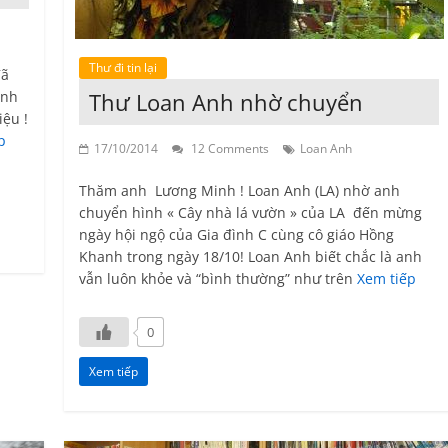
Thư đi tin lại
đã
Thư Loan Anh nhờ chuyển
ính
iệu !
p
17/10/2014
12 Comments
Loan Anh
Thăm anh Lương Minh ! Loan Anh (LA) nhờ anh
chuyển hình « Cây nhà lá vườn » của LA đến mừng
ngày hội ngộ của Gia đình C cùng cô giáo Hồng
Khanh trong ngày 18/10! Loan Anh biết chắc là anh
vẫn luôn khỏe và “bình thường” như trên
Xem tiếp
0
Xem tiếp