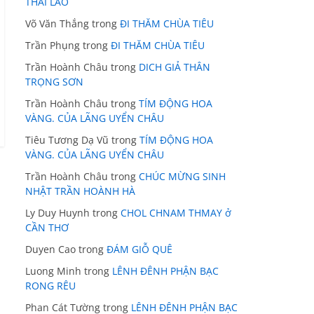
THÁI LÃO
Võ Văn Thắng
trong
ĐI THĂM CHÙA TIÊU
Trần Phụng
trong
ĐI THĂM CHÙA TIÊU
Trần Hoành Châu
trong
DICH GIẢ THÂN
TRỌNG SƠN
Trần Hoành Châu
trong
TÍM ĐỘNG HOA
VÀNG. CỦA LÃNG UYỂN CHÂU
Tiêu Tương Dạ Vũ
trong
TÍM ĐỘNG HOA
VÀNG. CỦA LÃNG UYỂN CHÂU
Trần Hoành Châu
trong
CHÚC MỪNG SINH
NHẬT TRẦN HOÀNH HÀ
Ly Duy Huynh
trong
CHOL CHNAM THMAY ở
CẦN THƠ
Duyen Cao
trong
ĐÁM GIỖ QUÊ
Luong Minh
trong
LÊNH ĐÊNH PHẬN BẠC
RONG RÊU
Phan Cát Tường
trong
LÊNH ĐÊNH PHẬN BẠC