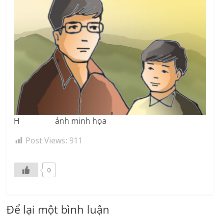
H ảnh minh họa
Post Views:
911
0
Để lại một bình luận