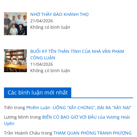
NHỚ THẦY ĐÀO KHÁNH THỌ
21/04/2026
Không có bình luận
BUỔI KÝ TÊN THÂN TÌNH CỦA NHÀ VĂN PHẠM
CÔNG LUẬN
11/04/2026
Không có bình luận
Các bình luận mới nhất
Tiến
trong
Phiếm Luận :UỐNG “XÂY-CHỪNG”, ĐÁI RA “XÂY NẠI”
Lương Minh
trong
BIỂN CÓ BAO GIỜ VƠI ĐÂU của Vương Hoài
Uyên
Trần Hoành Châu
trong
THAM QUAN PHÒNG TRANH PHƯỢNG