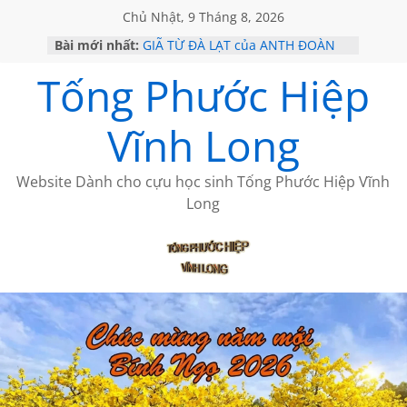
Chủ Nhật, 9 Tháng 8, 2026
Bài mới nhất:
GIÃ TỪ ĐÀ LẠT của ANTH ĐOÀN
SÀI GÒN – HÒN NGỌC VIỄN ĐÔNG
Tống Phước Hiệp
KHÔNG ĐỀ 20 CỦA THÁI LÃO
KHÔNG ĐỀ 19 CỦA THÁI LÃO
CHÙM THƠ CỦA BÍCH HÀ
Vĩnh Long
Website Dành cho cựu học sinh Tống Phước Hiệp Vĩnh
Long