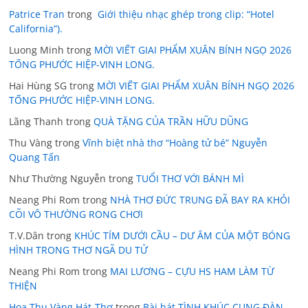
Patrice Tran
trong
Giới thiệu nhạc ghép trong clip: “Hotel
California”).
Luong Minh
trong
MỜI VIẾT GIAI PHẨM XUÂN BÍNH NGỌ 2026
TỐNG PHƯỚC HIỆP-VINH LONG.
Hai Hùng SG
trong
MỜI VIẾT GIAI PHẨM XUÂN BÍNH NGỌ 2026
TỐNG PHƯỚC HIỆP-VINH LONG.
Lãng Thanh
trong
QUÀ TẶNG CỦA TRẦN HỮU DŨNG
Thu Vàng
trong
Vĩnh biệt nhà thơ “Hoàng tử bé” Nguyễn
Quang Tấn
Như Thường Nguyễn
trong
TUỔI THƠ VỚI BÁNH MÌ
Neang Phi Rom
trong
NHÀ THƠ ĐỨC TRUNG ĐÃ BAY RA KHỎI
CÕI VÔ THƯỜNG RONG CHƠI
T.V.Dân
trong
KHÚC TÍM DƯỚI CẦU – DƯ ÂM CỦA MỘT BÓNG
HÌNH TRONG THƠ NGÃ DU TỬ
Neang Phi Rom
trong
MAI LƯƠNG – CỰU HS HAM LÀM TỪ
THIỆN
Hoa Thu Vàng Hát-Thơ
trong
Bài hát TÌNH KHÚC CUNG ĐÀN