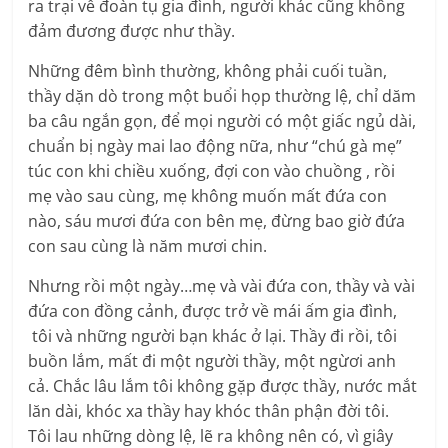
ra trại về đoàn tụ gia đình, người khác cũng không
đảm đương được như thầy.
Những đêm bình thường, không phải cuối tuần,
thầy dặn dò trong một buổi họp thường lệ, chỉ dăm
ba câu ngắn gọn, để mọi người có một giấc ngủ dài,
chuẩn bị ngày mai lao động nữa, như “chú gà mẹ”
túc con khi chiều xuống, đợi con vào chuồng , rồi
mẹ vào sau cùng, mẹ không muốn mất đứa con
nào, sáu mươi đứa con bên mẹ, đừng bao giờ đứa
con sau cùng là năm mươi chin.
Nhưng rồi một ngày…mẹ và vài đứa con, thầy và vài
đứa con đồng cảnh, được trở về mái ấm gia đình,
tôi và những người bạn khác ở lại. Thầy đi rồi, tôi
buồn lắm, mất đi một người thầy, một ngừơi anh
cả. Chắc lâu lắm tôi không gặp được thầy, nước mắt
lăn dài, khóc xa thầy hay khóc thân phận đời tôi.
Tôi lau những dòng lệ, lẽ ra không nên có, vì giây