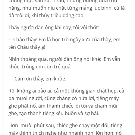
chúng mọc san sát nhau, những buồng dừa trĩu
nặng, như muốn níu chặt từng mảng lục bình, cứ là
đà trôi đi, khi thủy triều dâng cao.
Thấy người đàn ông khi nãy, tôi vội thốt:
– Chào thầy! Em là học trò ngày xưa của thầy, em
tên Châu thầy ạ!
Nhìn thoáng qua, người đàn ông nói khẻ: Em vẫn
khỏe, trông em còn trẻ quá.
– Cám ơn thầy, em khỏe.
Rồi không ai bảo ai, cả một không gian chật hẹp, cả
ba mươi người, cũng chẳng có nửa lời, tiếng máy
ghe phát nổ, âm thanh chiếc lòi tói va chạm mũi
ghe, tạo thành tiếng kêu buồn và sợ hải.
Hơn mười phút sau, chiếc ghe chạy một đổi, tiếng
máy thình thịch nghe như nhanh hơn, lớn hơn, nó