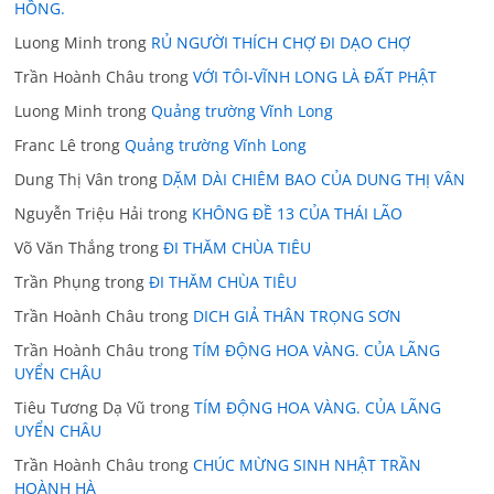
HỒNG.
Luong Minh
trong
RỦ NGƯỜI THÍCH CHỢ ĐI DẠO CHỢ
Trần Hoành Châu
trong
VỚI TÔI-VĨNH LONG LÀ ĐẤT PHẬT
Luong Minh
trong
Quảng trường Vĩnh Long
Franc Lê
trong
Quảng trường Vĩnh Long
Dung Thị Vân
trong
DẶM DÀI CHIÊM BAO CỦA DUNG THỊ VÂN
Nguyễn Triệu Hải
trong
KHÔNG ĐỀ 13 CỦA THÁI LÃO
Võ Văn Thắng
trong
ĐI THĂM CHÙA TIÊU
Trần Phụng
trong
ĐI THĂM CHÙA TIÊU
Trần Hoành Châu
trong
DICH GIẢ THÂN TRỌNG SƠN
Trần Hoành Châu
trong
TÍM ĐỘNG HOA VÀNG. CỦA LÃNG
UYỂN CHÂU
Tiêu Tương Dạ Vũ
trong
TÍM ĐỘNG HOA VÀNG. CỦA LÃNG
UYỂN CHÂU
Trần Hoành Châu
trong
CHÚC MỪNG SINH NHẬT TRẦN
HOÀNH HÀ