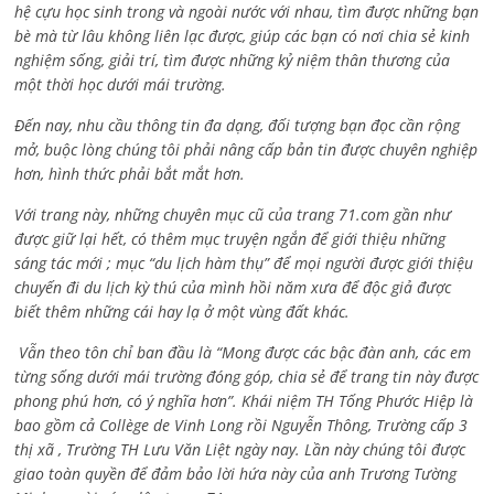
hệ cựu học sinh trong và ngoài nước với nhau, tìm được những bạn
bè mà từ lâu không liên lạc được, giúp các bạn có nơi chia sẻ kinh
nghiệm sống, giải trí, tìm được những kỷ niệm thân thương của
một thời học dưới mái trường.
Đến nay, nhu cầu thông tin đa dạng, đối tượng bạn đọc cần rộng
mở, buộc lòng chúng tôi phải nâng cấp bản tin được chuyên nghiệp
hơn, hình thức phải bắt mắt hơn.
Với trang này, những chuyên mục cũ của trang 71.com gần như
được giữ lại hết, có thêm mục truyện ngắn để giới thiệu những
sáng tác mới ; mục “du lịch hàm thụ” để mọi người được giới thiệu
chuyến đi du lịch kỳ thú của mình hồi năm xưa để độc giả được
biết thêm những cái hay lạ ở một vùng đất khác.
Vẫn theo tôn chỉ ban đầu là “Mong được các bậc đàn anh, các em
từng sống dưới mái trường đóng góp, chia sẻ để trang tin này được
phong phú hơn, có ý nghĩa hơn”. Khái niệm TH Tống Phước Hiệp là
bao gồm cả
Collège de Vinh Long rồi Nguyễn Thông,
Trường cấp 3
thị xã , Trường TH Lưu Văn Liệt ngày nay. Lần này chúng tôi được
giao toàn quyền để đảm bảo lời hứa này của anh Trương Tường