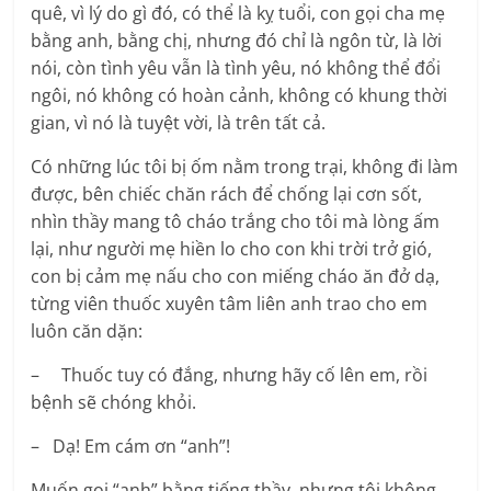
quê, vì lý do gì đó, có thể là kỵ tuổi, con gọi cha mẹ
bằng anh, bằng chị, nhưng đó chỉ là ngôn từ, là lời
nói, còn tình yêu vẫn là tình yêu, nó không thể đổi
ngôi, nó không có hoàn cảnh, không có khung thời
gian, vì nó là tuyệt vời, là trên tất cả.
Có những lúc tôi bị ốm nằm trong trại, không đi làm
được, bên chiếc chăn rách để chống lại cơn sốt,
nhìn thầy mang tô cháo trắng cho tôi mà lòng ấm
lại, như người mẹ hiền lo cho con khi trời trở gió,
con bị cảm mẹ nấu cho con miếng cháo ăn đở dạ,
từng viên thuốc xuyên tâm liên anh trao cho em
luôn căn dặn:
– Thuốc tuy có đắng, nhưng hãy cố lên em, rồi
bệnh sẽ chóng khỏi.
– Dạ! Em cám ơn “anh”!
Muốn gọi “anh” bằng tiếng thầy, nhưng tôi không