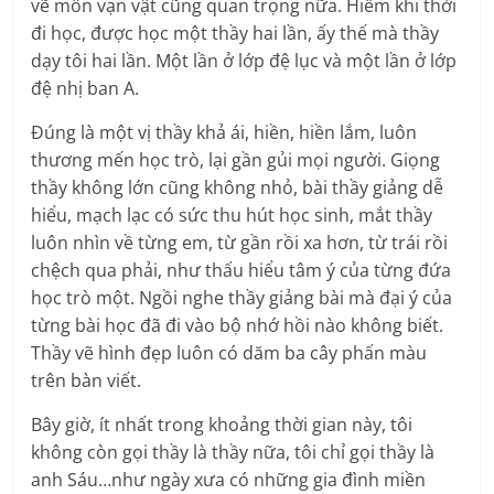
vẽ môn vạn vật cũng quan trọng nữa. Hiếm khi thời
đi học, được học một thầy hai lần, ấy thế mà thầy
dạy tôi hai lần. Một lần ở lớp đệ lục và một lần ở lớp
đệ nhị ban A.
Đúng là một vị thầy khả ái, hiền, hiền lắm, luôn
thương mến học trò, lại gần gủi mọi người. Giọng
thầy không lớn cũng không nhỏ, bài thầy giảng dễ
hiểu, mạch lạc có sức thu hút học sinh, mắt thầy
luôn nhìn về từng em, từ gần rồi xa hơn, từ trái rồi
chệch qua phải, như thấu hiểu tâm ý của từng đứa
học trò một. Ngồi nghe thầy giảng bài mà đại ý của
từng bài học đã đi vào bộ nhớ hồi nào không biết.
Thầy vẽ hình đẹp luôn có dăm ba cây phấn màu
trên bàn viết.
Bây giờ, ít nhất trong khoảng thời gian này, tôi
không còn gọi thầy là thầy nữa, tôi chỉ gọi thầy là
anh Sáu…như ngày xưa có những gia đình miền