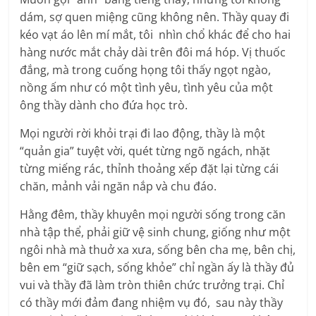
dám, sợ quen miệng cũng không nên. Thầy quay đi
kéo vạt áo lên mí mắt, tôi nhìn chổ khác để cho hai
hàng nước mắt chảy dài trên đôi má hóp. Vị thuốc
đắng, mà trong cuống họng tôi thấy ngọt ngào,
nồng ấm như có một tình yêu, tình yêu của một
ông thầy dành cho đứa học trò.
Mọi người rời khỏi trại đi lao động, thầy là một
“quản gia” tuyệt vời, quét từng ngõ ngách, nhặt
từng miếng rác, thỉnh thoảng xếp đặt lại từng cái
chăn, mảnh vải ngăn nắp và chu đáo.
Hằng đêm, thầy khuyên mọi người sống trong căn
nhà tập thể, phải giữ vệ sinh chung, giống như một
ngôi nhà mà thuở xa xưa, sống bên cha mẹ, bên chị,
bên em “giữ sạch, sống khỏe” chỉ ngần ấy là thầy đủ
vui và thầy đã làm tròn thiên chức trưởng trại. Chỉ
có thầy mới đảm đang nhiệm vụ đó, sau này thầy