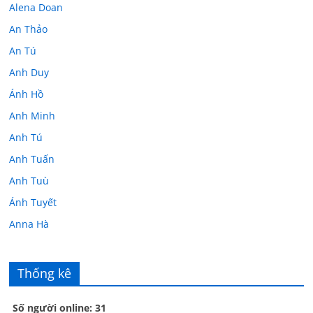
Alena Doan
An Thảo
An Tú
Anh Duy
Ánh Hồ
Anh Minh
Anh Tú
Anh Tuấn
Anh Tuù
Ánh Tuyết
Anna Hà
Anth Đoàn
Âu Tú Vân
Thống kê
Bác sĩ Hoa
Số người online: 31
Bác sĩ Stephen Mak