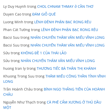
Ly Duy Huynh
trong
CHOL CHNAM THMAY ở CẦN THƠ
Duyen Cao
trong
ĐÁM GIỖ QUÊ
Luong Minh
trong
LÊNH ĐÊNH PHẬN BẠC RONG RÊU
Phan Cát Tường
trong
LÊNH ĐÊNH PHẬN BẠC RONG RÊU
Bacsi Suu
trong
NHÂN CHUYẾN THĂM VĂN MIẾU VĨNH LONG
Bacsi Suu
trong
NHÂN CHUYẾN THĂM VĂN MIẾU VĨNH LONG
Sửu
trong
KHÔNG ĐỀ 1 CỦA THÁI LÃO
Sửu
trong
NHÂN CHUYẾN THĂM VĂN MIẾU VĨNH LONG
huong tran ly
trong
THƯƠNG TIẾC BÀ THÂN THỊ KHÁNH
Khuong Trong Suu
trong
THĂM MIẾU CÔNG THẦN TỈNH VĨNH
LONG
Trần Hoành Châu
trong
BÍNH NGỌ THẲNG TIẾN CỦA HOÀNH
CHÂU
Nguyễn Như Thạch
trong
CÀ PHÊ CẨM XƯƠNG Ở THỦ DẦU
MỘT