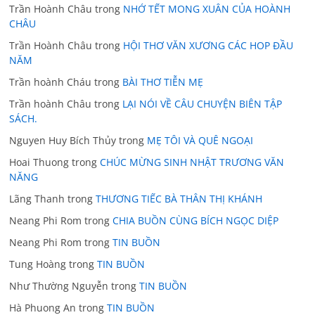
Trần Hoành Châu
trong
NHỚ TẾT MONG XUÂN CỦA HOÀNH
CHÂU
Trần Hoành Châu
trong
HỘI THƠ VĂN XƯƠNG CÁC HOP ĐẦU
NĂM
Trần hoành Cháu
trong
BÀI THƠ TIỄN MẸ
Trần hoành Châu
trong
LẠI NÓI VỀ CÂU CHUYỆN BIÊN TẬP
SÁCH.
Nguyen Huy Bích Thủy
trong
MẸ TÔI VÀ QUÊ NGOẠI
Hoai Thuong
trong
CHÚC MỪNG SINH NHẬT TRƯƠNG VĂN
NĂNG
Lãng Thanh
trong
THƯƠNG TIẾC BÀ THÂN THỊ KHÁNH
Neang Phi Rom
trong
CHIA BUỒN CÙNG BÍCH NGỌC DIỆP
Neang Phi Rom
trong
TIN BUỒN
Tung Hoàng
trong
TIN BUỒN
Như Thường Nguyễn
trong
TIN BUỒN
Hà Phuong An
trong
TIN BUỒN