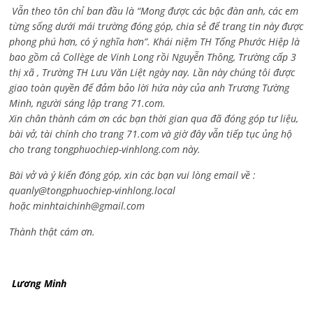
Vẫn theo tôn chỉ ban đầu là “Mong được các bậc đàn anh, các em
từng sống dưới mái trường đóng góp, chia sẻ để trang tin này được
phong phú hơn, có ý nghĩa hơn”. Khái niệm TH Tống Phước Hiệp là
bao gồm cả
Collège de Vinh Long rồi Nguyễn Thông,
Trường cấp 3
thị xã , Trường TH Lưu Văn Liệt ngày nay. Lần này chúng tôi được
giao toàn quyền để đảm bảo lời hứa này của anh Trương Tường
Minh, người sáng lập trang 71.com.
Xin chân thành cám ơn các bạn thời gian qua đã đóng góp tư liệu,
bài vở, tài chính cho trang 71.com và giờ đây vẫn tiếp tục ủng hộ
cho trang tongphuochiep-vinhlong.com này.
Bài vở và ý kiến đóng góp, xin các bạn vui lòng email về :
quanly@tongphuochiep-vinhlong.local
hoặc
minhtaichinh@gmail.com
Thành thật cám ơn.
Lương Minh