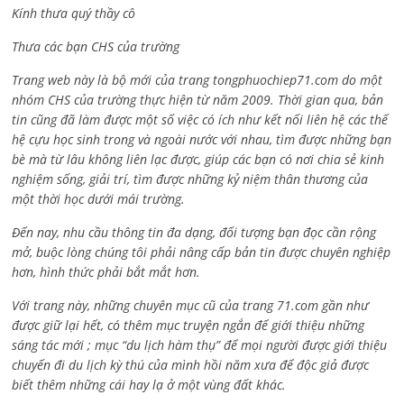
Kính thưa quý thầy cô
Thưa các bạn CHS của trường
Trang web này là bộ mới của trang tongphuochiep71.com do một
nhóm CHS của trường thực hiện từ năm 2009. Thời gian qua, bản
tin cũng đã làm được một số việc có ích như kết nối liên hệ các thế
hệ cựu học sinh trong và ngoài nước với nhau, tìm được những bạn
bè mà từ lâu không liên lạc được, giúp các bạn có nơi chia sẻ kinh
nghiệm sống, giải trí, tìm được những kỷ niệm thân thương của
một thời học dưới mái trường.
Đến nay, nhu cầu thông tin đa dạng, đối tượng bạn đọc cần rộng
mở, buộc lòng chúng tôi phải nâng cấp bản tin được chuyên nghiệp
hơn, hình thức phải bắt mắt hơn.
Với trang này, những chuyên mục cũ của trang 71.com gần như
được giữ lại hết, có thêm mục truyện ngắn để giới thiệu những
sáng tác mới ; mục “du lịch hàm thụ” để mọi người được giới thiệu
chuyến đi du lịch kỳ thú của mình hồi năm xưa để độc giả được
biết thêm những cái hay lạ ở một vùng đất khác.