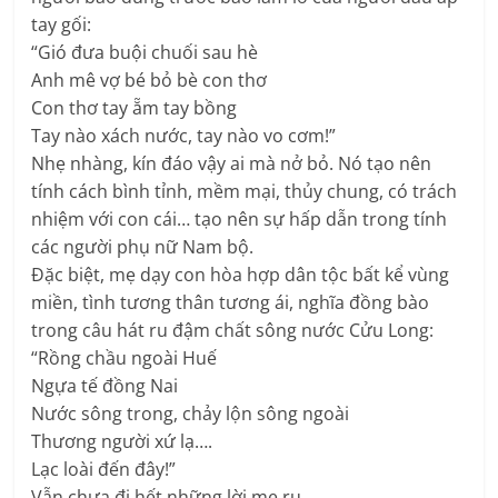
tay gối:
“Gió đưa buội chuối sau hè
Anh mê vợ bé bỏ bè con thơ
Con thơ tay ẵm tay bồng
Tay nào xách nước, tay nào vo cơm!”
Nhẹ nhàng, kín đáo vậy ai mà nở bỏ. Nó tạo nên
tính cách bình tỉnh, mềm mại, thủy chung, có trách
nhiệm với con cái… tạo nên sự hấp dẫn trong tính
các người phụ nữ Nam bộ.
Đặc biệt, mẹ dạy con hòa hợp dân tộc bất kể vùng
miền, tình tương thân tương ái, nghĩa đồng bào
trong câu hát ru đậm chất sông nước Cửu Long:
“Rồng chầu ngoài Huế
Ngựa tế đồng Nai
Nước sông trong, chảy lộn sông ngoài
Thương người xứ lạ….
Lạc loài đến đây!”
Vẫn chưa đi hết những lời mẹ ru