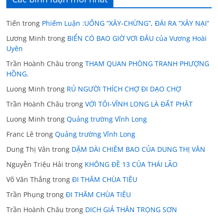
Tiến
trong
Phiếm Luận :UỐNG “XÂY-CHỪNG”, ĐÁI RA “XÂY NẠI”
Lương Minh
trong
BIỂN CÓ BAO GIỜ VƠI ĐÂU của Vương Hoài
Uyên
Trần Hoành Châu
trong
THAM QUAN PHÒNG TRANH PHƯỢNG
HỒNG.
Luong Minh
trong
RỦ NGƯỜI THÍCH CHỢ ĐI DẠO CHỢ
Trần Hoành Châu
trong
VỚI TÔI-VĨNH LONG LÀ ĐẤT PHẬT
Luong Minh
trong
Quảng trường Vĩnh Long
Franc Lê
trong
Quảng trường Vĩnh Long
Dung Thị Vân
trong
DẶM DÀI CHIÊM BAO CỦA DUNG THỊ VÂN
Nguyễn Triệu Hải
trong
KHÔNG ĐỀ 13 CỦA THÁI LÃO
Võ Văn Thắng
trong
ĐI THĂM CHÙA TIÊU
Trần Phụng
trong
ĐI THĂM CHÙA TIÊU
Trần Hoành Châu
trong
DICH GIẢ THÂN TRỌNG SƠN