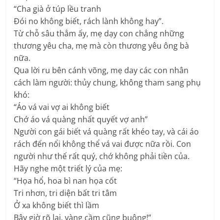
“Cha già ở túp lều tranh
Đói no không biết, rách lành không hay”.
Từ chỗ sâu thẳm ấy, mẹ dạy con chẳng những
thương yêu cha, mẹ mà còn thương yêu ông bà
nữa.
Qua lời ru bên cánh võng, mẹ day các con nhân
cách làm người: thủy chung, không tham sang phụ
khó:
“Áo vá vai vợ ai không biết
Chớ áo vá quàng nhất quyết vợ anh”
Người con gái biết vá quàng rất khéo tay, và cái áo
rách đến nổi không thể vá vai được nữa rồi. Con
người như thế rất quý, chớ không phải tiền của.
Hãy nghe một triết lý của mẹ:
“Họa hổ, hoa bì nan họa cốt
Tri nhơn, tri diện bất tri tâm
Ở xa không biết thì lầm
Bây giờ rõ lại, vàng cầm cũng buông!”