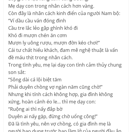
Mẹ dạy con trong nhân cách hơn vàng.
Còn đây là nhân cách kinh điển của người Nam bộ:
“Ví dầu cầu ván đóng đinh
Cầu tre lắc lẻo gập ghình khó đi
Khó đi mượn chén ăn cơm
Mượn ly uông rượu, mượn đờn kéo chơi!”
Cái tư chất hiếu khách, đam mê nghệ thuật là vấn
đề máu thịt trong nhân cách.
Trong tình yêu, mẹ lại dạy con tình cảm thủy chung
son sắt:
“Sông dài cá lội biệt tăm
Phải duyên chồng vợ ngàn năm cũng chờ!”
Nhưng khi tính cách không hợp, gia đình không
xứng, hoàn cảnh éo le… thì mẹ dạy con:
“Ruộng ai thì nấy đắp bờ
Duyên ai nấy gặp, đừng chờ uổng công!”
Đã là tình yêu, nên vợ chồng, có gia đình mẹ là
người bao dung trước bao lầm lở của người đầu ắp