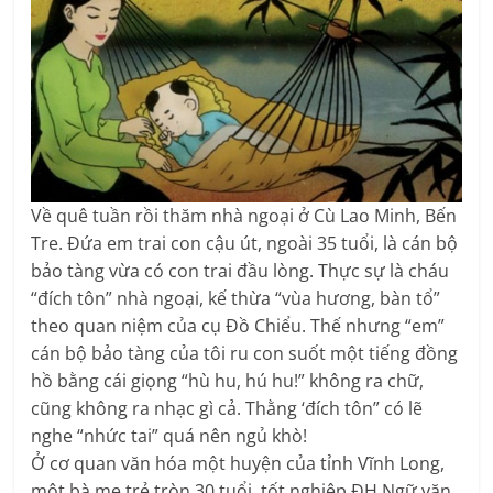
Về quê tuần rồi thăm nhà ngoại ở Cù Lao Minh, Bến
Tre. Đứa em trai con cậu út, ngoài 35 tuổi, là cán bộ
bảo tàng vừa có con trai đầu lòng. Thực sự là cháu
“đích tôn” nhà ngoại, kế thừa “vùa hương, bàn tổ”
theo quan niệm của cụ Đồ Chiểu. Thế nhưng “em”
cán bộ bảo tàng của tôi ru con suốt một tiếng đồng
hồ bằng cái giọng “hù hu, hú hu!” không ra chữ,
cũng không ra nhạc gì cả. Thằng ‘đích tôn” có lẽ
nghe “nhức tai” quá nên ngủ khò!
Ở cơ quan văn hóa một huyện của tỉnh Vĩnh Long,
một bà mẹ trẻ tròn 30 tuổi, tốt nghiệp ĐH Ngữ văn,