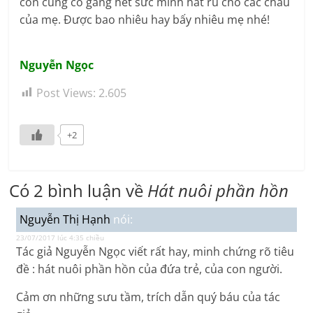
con cũng cố gắng hết sức mình hát ru cho các cháu
của mẹ. Được bao nhiêu hay bấy nhiêu mẹ nhé!
Nguyễn Ngọc
Post Views:
2.605
+2
Có 2 bình luận về
Hát nuôi phần hồn
Nguyễn Thị Hạnh
nói:
23/07/2017 lúc 4:35 chiều
Tác giả Nguyễn Ngọc viết rất hay, minh chứng rõ tiêu
đề : hát nuôi phần hồn của đứa trẻ, của con người.
Cảm ơn những sưu tầm, trích dẫn quý báu của tác