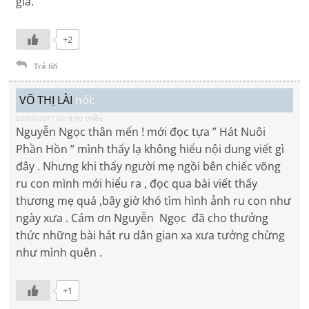
giả.
+2
Trả lời
VÕ THỊ LÀI
nói:
23/07/2017 lúc 8:40 chiều
Nguyễn Ngọc thân mến ! mới đọc tựa ” Hát Nuôi
Phần Hồn ” mình thấy lạ không hiểu nội dung viết gì
đây . Nhưng khi thấy người mẹ ngồi bên chiếc võng
ru con mình mới hiểu ra , đọc qua bài viết thấy
thương mẹ quá ,bây giờ khó tìm hình ảnh ru con như
ngày xưa . Cám ơn Nguyễn Ngọc đã cho thưởng
thức những bài hát ru dân gian xa xưa tưởng chừng
như mình quên .
+1