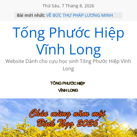
Thứ Sáu, 7 Tháng 8, 2026
Bài mới nhất:
VỀ BỨC THƯ PHÁP LƯƠNG MINH
GẶP Ở MỸ
Tống Phước Hiệp
HỌC SỬ HỒI XƯA
MỘT ĐỜI ĐI QUA NHỮNG TRANG
SÁCH
Vĩnh Long
BẤT CHỢT CỦA CHÂU LỆ DUNG
CÀ PHÊ NGẮM NÚI
Website Dành cho cựu học sinh Tống Phước Hiệp Vĩnh
Long