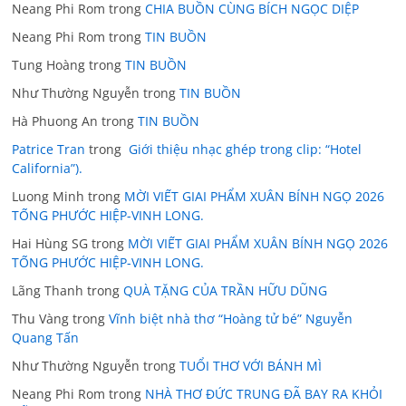
Neang Phi Rom
trong
CHIA BUỒN CÙNG BÍCH NGỌC DIỆP
Neang Phi Rom
trong
TIN BUỒN
Tung Hoàng
trong
TIN BUỒN
Như Thường Nguyễn
trong
TIN BUỒN
Hà Phuong An
trong
TIN BUỒN
Patrice Tran
trong
Giới thiệu nhạc ghép trong clip: “Hotel
California”).
Luong Minh
trong
MỜI VIẾT GIAI PHẨM XUÂN BÍNH NGỌ 2026
TỐNG PHƯỚC HIỆP-VINH LONG.
Hai Hùng SG
trong
MỜI VIẾT GIAI PHẨM XUÂN BÍNH NGỌ 2026
TỐNG PHƯỚC HIỆP-VINH LONG.
Lãng Thanh
trong
QUÀ TẶNG CỦA TRẦN HỮU DŨNG
Thu Vàng
trong
Vĩnh biệt nhà thơ “Hoàng tử bé” Nguyễn
Quang Tấn
Như Thường Nguyễn
trong
TUỔI THƠ VỚI BÁNH MÌ
Neang Phi Rom
trong
NHÀ THƠ ĐỨC TRUNG ĐÃ BAY RA KHỎI