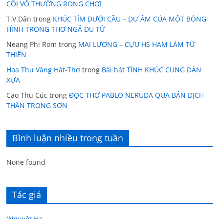
CÕI VÔ THƯỜNG RONG CHƠI
T.V.Dân
trong
KHÚC TÍM DƯỚI CẦU – DƯ ÂM CỦA MỘT BÓNG
HÌNH TRONG THƠ NGÃ DU TỬ
Neang Phi Rom
trong
MAI LƯƠNG – CỰU HS HAM LÀM TỪ
THIỆN
Hoa Thu Vàng Hát-Thơ
trong
Bài hát TÌNH KHÚC CUNG ĐÀN
XƯA
Cao Thu Cúc
trong
ĐỌC THƠ PABLO NERUDA QUA BẢN DỊCH
THÂN TRONG SƠN
Bình luận nhiều trong tuần
None found
Tác giả
(Nguyệt Hạ