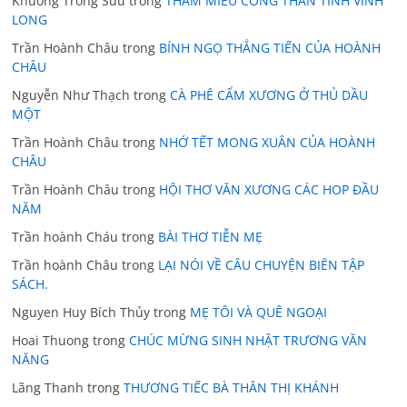
Khuong Trong Suu
trong
THĂM MIẾU CÔNG THẦN TỈNH VĨNH
LONG
Trần Hoành Châu
trong
BÍNH NGỌ THẲNG TIẾN CỦA HOÀNH
CHÂU
Nguyễn Như Thạch
trong
CÀ PHÊ CẨM XƯƠNG Ở THỦ DẦU
MỘT
Trần Hoành Châu
trong
NHỚ TẾT MONG XUÂN CỦA HOÀNH
CHÂU
Trần Hoành Châu
trong
HỘI THƠ VĂN XƯƠNG CÁC HOP ĐẦU
NĂM
Trần hoành Cháu
trong
BÀI THƠ TIỄN MẸ
Trần hoành Châu
trong
LẠI NÓI VỀ CÂU CHUYỆN BIÊN TẬP
SÁCH.
Nguyen Huy Bích Thủy
trong
MẸ TÔI VÀ QUÊ NGOẠI
Hoai Thuong
trong
CHÚC MỪNG SINH NHẬT TRƯƠNG VĂN
NĂNG
Lãng Thanh
trong
THƯƠNG TIẾC BÀ THÂN THỊ KHÁNH