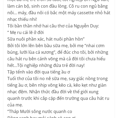
làm cán bộ, sinh con đầu lòng. Cô ru con ngủ bằng
nôi… máy, đầu nôi có bắc một máy cassette nhỏ hát
nhạc thiếu nhi!
Tôi bần thần nhớ hai câu thơ của Nguyễn Duy:
“ Mẹ ru cái lẽ ở đời
Sữa nuôi phần xác, hát nuôi phần hồn”
Bởi tôi lớn lên bên bầu sữa mẹ, bởi mẹ “nhai cơm
búng, lưỡi lùa cá xương”, để đúc cho tôi, bởi những
câu hát ru bên cánh võng mà cả đời tôi chưa hiểu
hết…Tội nghiệp những đứa trẻ đời nay!
Tập tểnh vào đời qua tiếng ầu ơ
Tuổi thơ của tôi no nê sữa mẹ, say giấc nồng trong
tiếng ầu ơ, bên nhịp võng kẽo cà, kẽo kẹt như giàn
nhạc đệm. Nhận thức đầu đời về thế giới xung
quanh trước khi cắp cặp đến trường qua câu hát ru
của mẹ.
“Tháp Mười sông nước quanh co
Đồng xanh bay mỏi cánh cò con ơi