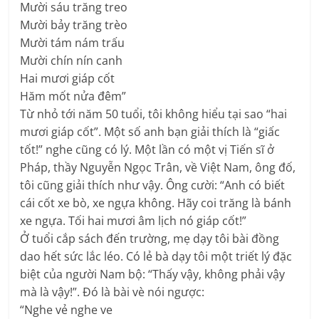
Mười sáu trăng treo
Mười bảy trăng trèo
Mười tám nám trấu
Mười chín nín canh
Hai mươi giáp cốt
Hăm mốt nửa đêm”
Từ nhỏ tới năm 50 tuổi, tôi không hiểu tại sao “hai
mươi giáp cốt”. Một số anh bạn giải thích là “giấc
tốt!” nghe cũng có lý. Một lần có một vị Tiến sĩ ở
Pháp, thầy Nguyễn Ngọc Trân, về Việt Nam, ông đố,
tôi cũng giải thích như vậy. Ông cười: “Anh có biết
cái cốt xe bò, xe ngựa không. Hãy coi trăng là bánh
xe ngựa. Tối hai mươi âm lịch nó giáp cốt!”
Ở tuổi cắp sách đến trường, mẹ dạy tôi bài đồng
dao hết sức lắc léo. Có lẻ bà dạy tôi một triết lý đặc
biệt của người Nam bộ: “Thấy vậy, không phải vậy
mà là vậy!”. Đó là bài vè nói ngược:
“Nghe vẻ nghe ve