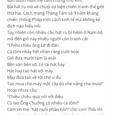
Bán buôn nuôi mẹ cầm chừng chờ em!”
Bài hát ru nói về chuổi sự kiện chiến tranh thế giới
thứ hai, Cách mạng Tháng Tám và 9 năm kháng
chiến chống Pháp một cách tinh tế mà không kẻ
địch nào hiểu nổi.
Tuy nhiên còn nhiều câu hát ru bí hiểm ở Nam bộ
mà đến giờ này nhiều người còn tranh cải:
“Chiều chiều ông Lữ đi đăn
Cá tôm nhảy hết nhăn răng cười hoài
Gió đưa mười tám lá xoài
Bên văn bên võ, có tài hát hay
Hát hay tao hát với mày
Mày đưa tao về tời chợ u du
Tao mua cho mấy một cây dù che nắng che mưa!”
Hoặc nhưa câu:
“Chiều chiều quạ nói với diều
Cù lao Ông Chưởng có nhiều cá tôm!”
Cảm ơn mẹ “hát nuôi phần hồn” cho con! Thôi thì