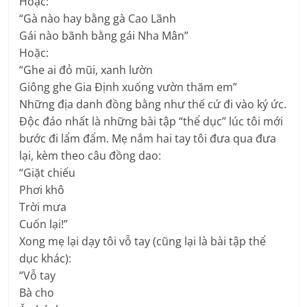
Hoặc:
“Gà nào hay bằng gà Cao Lãnh
Gái nào bãnh bằng gái Nha Mân”
Hoặc:
“Ghe ai đỏ mũi, xanh lườn
Giông ghe Gia Định xuống vườn thăm em”
Những địa danh đồng bằng như thế cứ đi vào ký ức.
Độc đáo nhất là những bài tập “thể dục” lúc tôi mới
bước đi lẩm đẩm. Mẹ nắm hai tay tôi đưa qua đưa
lại, kèm theo câu đồng dao:
“Giặt chiếu
Phơi khô
Trời mưa
Cuốn lại!”
Xong mẹ lại dạy tôi vỗ tay (cũng lại là bài tập thể
dục khác):
“Vỗ tay
Bà cho