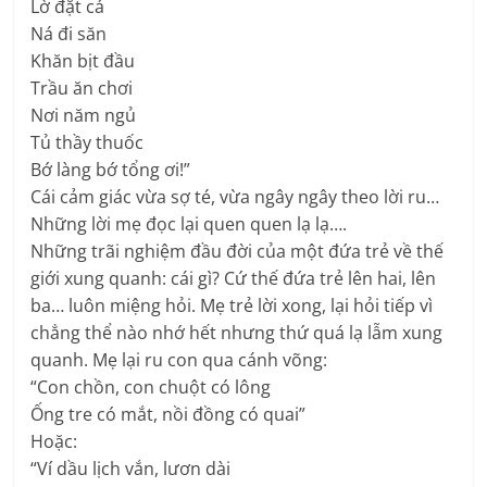
Lờ đặt cá
Ná đi săn
Khăn bịt đầu
Trầu ăn chơi
Nơi năm ngủ
Tủ thầy thuốc
Bớ làng bớ tổng ơi!”
Cái cảm giác vừa sợ té, vừa ngây ngây theo lời ru…
Những lời mẹ đọc lại quen quen lạ lạ….
Những trãi nghiệm đầu đời của một đứa trẻ về thế
giới xung quanh: cái gì? Cứ thế đứa trẻ lên hai, lên
ba… luôn miệng hỏi. Mẹ trẻ lời xong, lại hỏi tiếp vì
chẳng thể nào nhớ hết nhưng thứ quá lạ lẫm xung
quanh. Mẹ lại ru con qua cánh võng:
“Con chồn, con chuột có lông
Ống tre có mắt, nồi đồng có quai”
Hoặc:
“Ví dầu lịch vắn, lươn dài