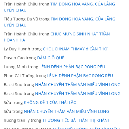
Trần Hoành Châu
trong
TÍM ĐỘNG HOA VÀNG. CỦA LÃNG
UYỂN CHÂU
Tiêu Tương Dạ Vũ
trong
TÍM ĐỘNG HOA VÀNG. CỦA LÃNG
UYỂN CHÂU
Trần Hoành Châu
trong
CHÚC MỪNG SINH NHẬT TRẦN
HOÀNH HÀ
Ly Duy Huynh
trong
CHOL CHNAM THMAY ở CẦN THƠ
Duyen Cao
trong
ĐÁM GIỖ QUÊ
Luong Minh
trong
LÊNH ĐÊNH PHẬN BẠC RONG RÊU
Phan Cát Tường
trong
LÊNH ĐÊNH PHẬN BẠC RONG RÊU
Bacsi Suu
trong
NHÂN CHUYẾN THĂM VĂN MIẾU VĨNH LONG
Bacsi Suu
trong
NHÂN CHUYẾN THĂM VĂN MIẾU VĨNH LONG
Sửu
trong
KHÔNG ĐỀ 1 CỦA THÁI LÃO
Sửu
trong
NHÂN CHUYẾN THĂM VĂN MIẾU VĨNH LONG
huong tran ly
trong
THƯƠNG TIẾC BÀ THÂN THỊ KHÁNH