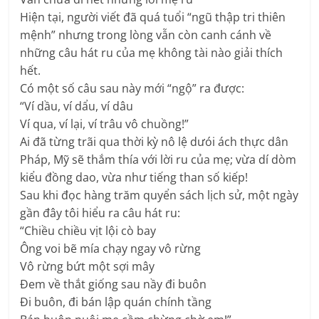
Hiện tại, người viết đã quá tuổi “ngũ thập tri thiên
mệnh” nhưng trong lòng vẫn còn canh cánh về
những câu hát ru của mẹ không tài nào giải thích
hết.
Có một số câu sau này mới “ngộ” ra được:
“Ví dầu, ví dẩu, ví dâu
Ví qua, ví lại, ví trâu vô chuồng!”
Ai đã từng trãi qua thời kỳ nô lệ dưói ách thực dân
Pháp, Mỹ sẽ thắm thía với lời ru của mẹ; vừa dí dòm
kiểu đồng dao, vừa như tiếng than số kiếp!
Sau khi đọc hàng trăm quyển sách lịch sử, một ngày
gần đây tôi hiểu ra câu hát ru:
“Chiều chiều vịt lội cò bay
Ông voi bẽ mía chạy ngay vô rừng
Vô rừng bứt một sợi mây
Đem về thắt giống sau nầy đi buôn
Đi buôn, đi bán lập quán chính tầng