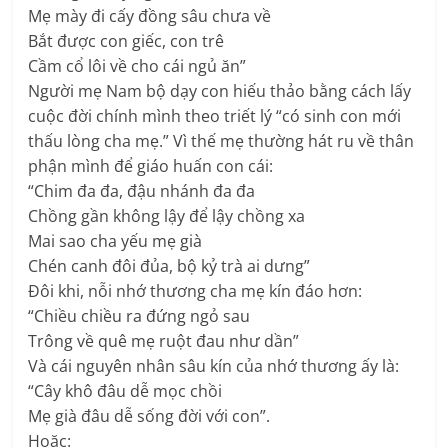
Mẹ mày đi cấy đồng sâu chưa về
Bắt được con giếc, con trê
Cầm cổ lôi về cho cái ngủ ăn”
Người mẹ Nam bộ dạy con hiếu thảo bằng cách lấy
cuộc đời chính mình theo triết lý “có sinh con mới
thấu lòng cha mẹ.” Vì thế mẹ thường hát ru về thân
phận mình để giáo huấn con cái:
“Chim đa đa, đậu nhánh đa đa
Chồng gần không lậy để lậy chồng xa
Mai sao cha yếu mẹ già
Chén canh đôi đủa, bộ kỷ trà ai dưng”
Đôi khi, nỗi nhớ thương cha mẹ kín đáo hơn:
“Chiều chiều ra đứng ngỏ sau
Trông về quê mẹ ruột đau như dần”
Và cái nguyên nhân sâu kín của nhớ thương ấy là:
“Cây khô đâu dễ mọc chồi
Mẹ già đâu dễ sống đời với con”.
Hoặc: