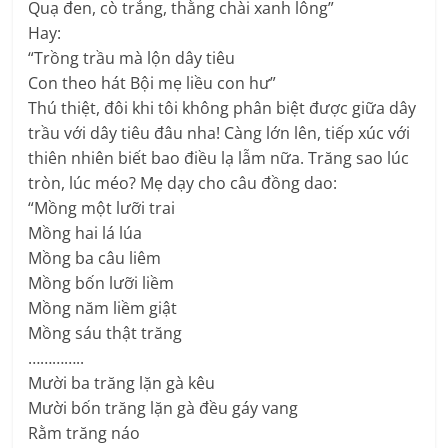
Quạ đen, cò trắng, thằng chài xanh lông”
Hay:
“Trồng trầu mà lộn dây tiêu
Con theo hát Bội mẹ liều con hư”
Thú thiệt, đôi khi tôi không phân biệt được giữa dây
trầu với dây tiêu đâu nha! Càng lớn lên, tiếp xúc với
thiên nhiên biết bao điều lạ lẫm nữa. Trăng sao lúc
tròn, lúc méo? Mẹ dạy cho câu đồng dao:
“Mồng một lưỡi trai
Mồng hai lá lúa
Mồng ba câu liêm
Mồng bốn lưỡi liềm
Mồng năm liềm giật
Mồng sáu thật trăng
…………..
Mười ba trăng lặn gà kêu
Mười bốn trăng lặn gà đều gáy vang
Rằm trăng náo