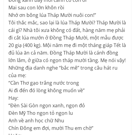
Mai sau con lớn khôn rồi
Nhớ ơn bông lúa Tháp Mười nuôi con!”
Tôi thắc mắc, sao lại là lúa Tháp Mười? Tháp Mười là
cái gì? Nhà tôi xưa không có đất, hàng năm mẹ phải
đi cắt lúa mướn ở Đồng Tháp Mười, một mẫu được
20 giạ (400 kg). Mội năm mẹ đi một tháng giáp Tết là
đủ lúa ăn cả năm. Đồng Tháp Mười là cánh đồng
lớn lắm, ở giữa có ngọn tháp mười tầng. Mẹ nói vậy!
Những địa danh nghe “bắc mê” trong câu hát ru
của mẹ:
“Cần Thơ gạo trắng nước trong
Ai đi đến đó lòng không muốn về”
Hay:
“Đèn Sài Gòn ngọn xanh, ngọn đỏ
Đèn Mỹ Tho ngọn tỏ ngọn lu
Anh về anh học chữ Nhu
Chín Đông em đợi, mười Thu em chờ”