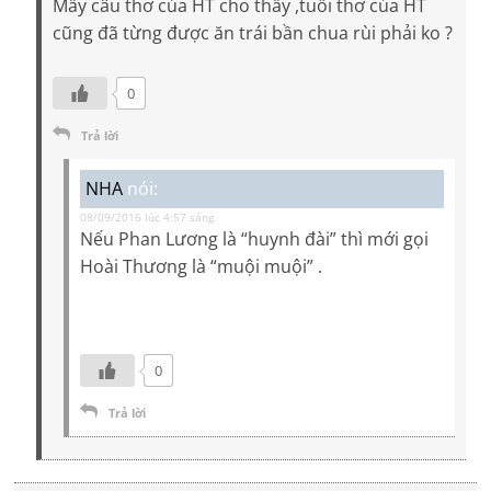
Mấy câu thơ của HT cho thấy ,tuổi thơ của HT
cũng đã từng được ăn trái bần chua rùi phải ko ?
0
Trả lời
NHA
nói:
08/09/2016 lúc 4:57 sáng
Nếu Phan Lương là “huynh đài” thì mới gọi
Hoài Thương là “muội muội” .
0
Trả lời