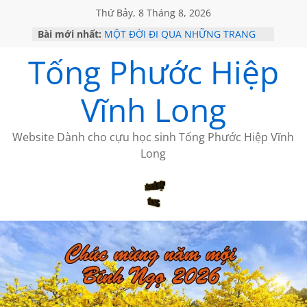
Thứ Bảy, 8 Tháng 8, 2026
Bài mới nhất:
MỘT ĐỜI ĐI QUA NHỮNG TRANG
SÁCH
Tống Phước Hiệp
KHÔNG ĐỀ 19 CỦA THÁI LÃO
CHÙM THƠ CỦA BÍCH HÀ
GIÃ TỪ ĐÀ LẠT của ANTH ĐOÀN
Vĩnh Long
HỌC SỬ HỒI XƯA
Website Dành cho cựu học sinh Tống Phước Hiệp Vĩnh
Long