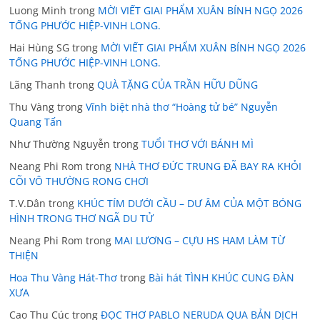
Luong Minh
trong
MỜI VIẾT GIAI PHẨM XUÂN BÍNH NGỌ 2026
TỐNG PHƯỚC HIỆP-VINH LONG.
Hai Hùng SG
trong
MỜI VIẾT GIAI PHẨM XUÂN BÍNH NGỌ 2026
TỐNG PHƯỚC HIỆP-VINH LONG.
Lãng Thanh
trong
QUÀ TẶNG CỦA TRẦN HỮU DŨNG
Thu Vàng
trong
Vĩnh biệt nhà thơ “Hoàng tử bé” Nguyễn
Quang Tấn
Như Thường Nguyễn
trong
TUỔI THƠ VỚI BÁNH MÌ
Neang Phi Rom
trong
NHÀ THƠ ĐỨC TRUNG ĐÃ BAY RA KHỎI
CÕI VÔ THƯỜNG RONG CHƠI
T.V.Dân
trong
KHÚC TÍM DƯỚI CẦU – DƯ ÂM CỦA MỘT BÓNG
HÌNH TRONG THƠ NGÃ DU TỬ
Neang Phi Rom
trong
MAI LƯƠNG – CỰU HS HAM LÀM TỪ
THIỆN
Hoa Thu Vàng Hát-Thơ
trong
Bài hát TÌNH KHÚC CUNG ĐÀN
XƯA
Cao Thu Cúc
trong
ĐỌC THƠ PABLO NERUDA QUA BẢN DỊCH