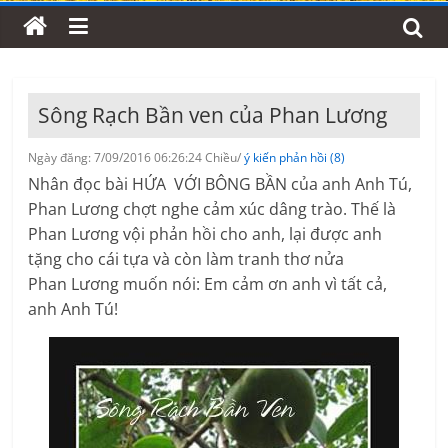
Sông Rạch Bần ven của Phan Lương
Ngày đăng: 7/09/2016 06:26:24 Chiều/
ý kiến phản hồi (8)
Nhân đọc bài HỨA VỚI BÔNG BẦN của anh Anh Tú,
Phan Lương chợt nghe cảm xúc dâng trào. Thế là
Phan Lương vội phản hồi cho anh, lại được anh
tặng cho cái tựa và còn làm tranh thơ nửa
Phan Lương muốn nói: Em cảm ơn anh vì tất cả,
anh Anh Tú!