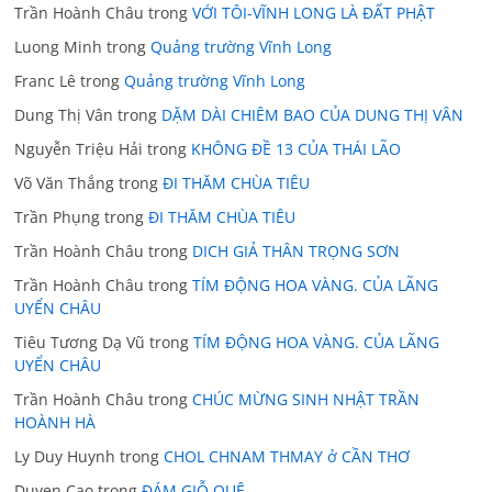
Trần Hoành Châu
trong
VỚI TÔI-VĨNH LONG LÀ ĐẤT PHẬT
Luong Minh
trong
Quảng trường Vĩnh Long
Franc Lê
trong
Quảng trường Vĩnh Long
Dung Thị Vân
trong
DẶM DÀI CHIÊM BAO CỦA DUNG THỊ VÂN
Nguyễn Triệu Hải
trong
KHÔNG ĐỀ 13 CỦA THÁI LÃO
Võ Văn Thắng
trong
ĐI THĂM CHÙA TIÊU
Trần Phụng
trong
ĐI THĂM CHÙA TIÊU
Trần Hoành Châu
trong
DICH GIẢ THÂN TRỌNG SƠN
Trần Hoành Châu
trong
TÍM ĐỘNG HOA VÀNG. CỦA LÃNG
UYỂN CHÂU
Tiêu Tương Dạ Vũ
trong
TÍM ĐỘNG HOA VÀNG. CỦA LÃNG
UYỂN CHÂU
Trần Hoành Châu
trong
CHÚC MỪNG SINH NHẬT TRẦN
HOÀNH HÀ
Ly Duy Huynh
trong
CHOL CHNAM THMAY ở CẦN THƠ
Duyen Cao
trong
ĐÁM GIỖ QUÊ