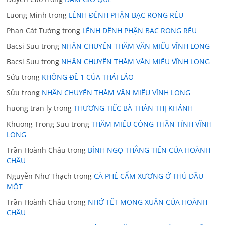
Luong Minh
trong
LÊNH ĐÊNH PHẬN BẠC RONG RÊU
Phan Cát Tường
trong
LÊNH ĐÊNH PHẬN BẠC RONG RÊU
Bacsi Suu
trong
NHÂN CHUYẾN THĂM VĂN MIẾU VĨNH LONG
Bacsi Suu
trong
NHÂN CHUYẾN THĂM VĂN MIẾU VĨNH LONG
Sửu
trong
KHÔNG ĐỀ 1 CỦA THÁI LÃO
Sửu
trong
NHÂN CHUYẾN THĂM VĂN MIẾU VĨNH LONG
huong tran ly
trong
THƯƠNG TIẾC BÀ THÂN THỊ KHÁNH
Khuong Trong Suu
trong
THĂM MIẾU CÔNG THẦN TỈNH VĨNH
LONG
Trần Hoành Châu
trong
BÍNH NGỌ THẲNG TIẾN CỦA HOÀNH
CHÂU
Nguyễn Như Thạch
trong
CÀ PHÊ CẨM XƯƠNG Ở THỦ DẦU
MỘT
Trần Hoành Châu
trong
NHỚ TẾT MONG XUÂN CỦA HOÀNH
CHÂU