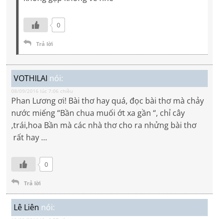
0
Trả lời
VOTHILAI
nói:
08/09/2016 lúc 7:06 chiều
Phan Lương ơi! Bài thơ hay quá, đọc bài thơ mà chảy
nước miếng “Bần chua muối ớt xa gần “, chỉ cây
,trái,hoa Bần mà các nhà thơ cho ra nhửng bài thơ
rất hay …
0
Trả lời
Lê Liên
nói: