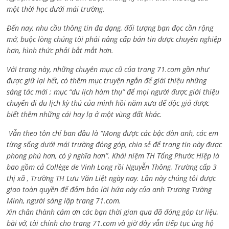
một thời học dưới mái trường.
Đến nay, nhu cầu thông tin đa dạng, đối tượng bạn đọc cần rộng
mở, buộc lòng chúng tôi phải nâng cấp bản tin được chuyên nghiệp
hơn, hình thức phải bắt mắt hơn.
Với trang này, những chuyên mục cũ của trang 71.com gần như
được giữ lại hết, có thêm mục truyện ngắn để giới thiệu những
sáng tác mới ; mục “du lịch hàm thụ” để mọi người được giới thiệu
chuyến đi du lịch kỳ thú của mình hồi năm xưa để độc giả được
biết thêm những cái hay lạ ở một vùng đất khác.
Vẫn theo tôn chỉ ban đầu là “Mong được các bậc đàn anh, các em
từng sống dưới mái trường đóng góp, chia sẻ để trang tin này được
phong phú hơn, có ý nghĩa hơn”. Khái niệm TH Tống Phước Hiệp là
bao gồm cả
Collège de Vinh Long rồi Nguyễn Thông,
Trường cấp 3
thị xã , Trường TH Lưu Văn Liệt ngày nay. Lần này chúng tôi được
giao toàn quyền để đảm bảo lời hứa này của anh Trương Tường
Minh, người sáng lập trang 71.com.
Xin chân thành cám ơn các bạn thời gian qua đã đóng góp tư liệu,
bài vở, tài chính cho trang 71.com và giờ đây vẫn tiếp tục ủng hộ