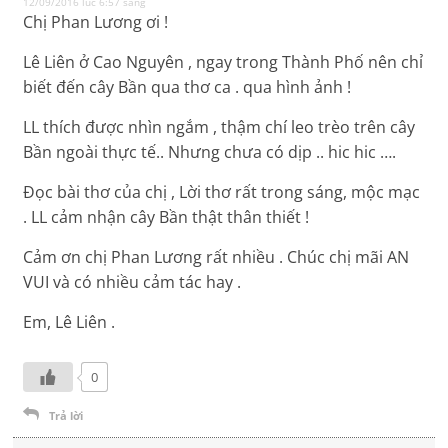
12/09/2016 lúc 6:57 sáng
Chị Phan Lương ơi !
Lê Liên ở Cao Nguyên , ngay trong Thành Phố nên chỉ
biết đến cây Bần qua thơ ca . qua hình ảnh !
LL thích được nhìn ngắm , thậm chí leo trèo trên cây
Bần ngoài thực tế.. Nhưng chưa có dịp .. hic hic ….
Đọc bài thơ của chị , Lời thơ rất trong sáng, mộc mạc
. LL cảm nhận cây Bần thật thân thiết !
Cảm ơn chị Phan Lương rất nhiều . Chúc chị mãi AN
VUI và có nhiều cảm tác hay .
Em, Lê Liên .
0
Trả lời