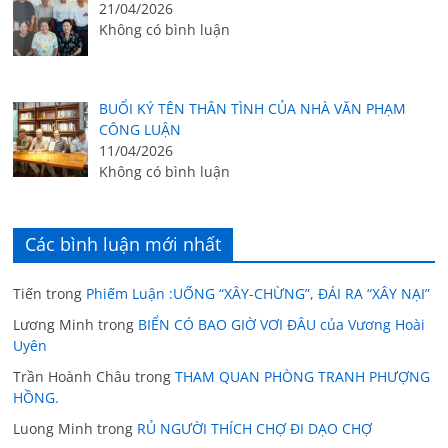
21/04/2026
Không có bình luận
BUỔI KÝ TÊN THÂN TÌNH CỦA NHÀ VĂN PHẠM
CÔNG LUẬN
11/04/2026
Không có bình luận
Các bình luận mới nhất
Tiến
trong
Phiếm Luận :UỐNG “XÂY-CHỪNG”, ĐÁI RA “XÂY NẠI”
Lương Minh
trong
BIỂN CÓ BAO GIỜ VƠI ĐÂU của Vương Hoài
Uyên
Trần Hoành Châu
trong
THAM QUAN PHÒNG TRANH PHƯỢNG
HỒNG.
Luong Minh
trong
RỦ NGƯỜI THÍCH CHỢ ĐI DẠO CHỢ