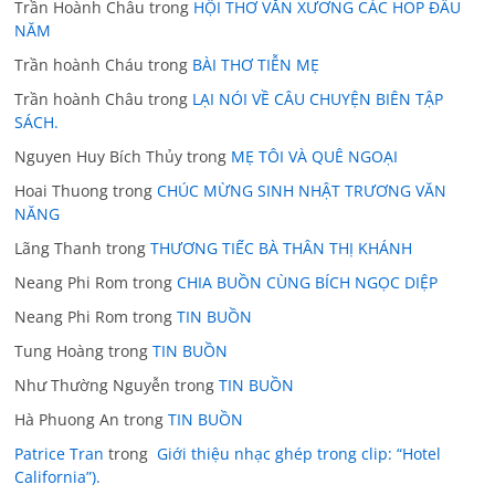
Trần Hoành Châu
trong
HỘI THƠ VĂN XƯƠNG CÁC HOP ĐẦU
NĂM
Trần hoành Cháu
trong
BÀI THƠ TIỄN MẸ
Trần hoành Châu
trong
LẠI NÓI VỀ CÂU CHUYỆN BIÊN TẬP
SÁCH.
Nguyen Huy Bích Thủy
trong
MẸ TÔI VÀ QUÊ NGOẠI
Hoai Thuong
trong
CHÚC MỪNG SINH NHẬT TRƯƠNG VĂN
NĂNG
Lãng Thanh
trong
THƯƠNG TIẾC BÀ THÂN THỊ KHÁNH
Neang Phi Rom
trong
CHIA BUỒN CÙNG BÍCH NGỌC DIỆP
Neang Phi Rom
trong
TIN BUỒN
Tung Hoàng
trong
TIN BUỒN
Như Thường Nguyễn
trong
TIN BUỒN
Hà Phuong An
trong
TIN BUỒN
Patrice Tran
trong
Giới thiệu nhạc ghép trong clip: “Hotel
California”).