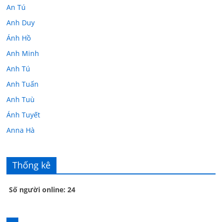
An Tú
Anh Duy
Ánh Hồ
Anh Minh
Anh Tú
Anh Tuấn
Anh Tuù
Ánh Tuyết
Anna Hà
Anth Đoàn
Âu Tú Vân
Thống kê
Bác sĩ Hoa
Số người online: 24
Bác sĩ Stephen Mak
Bác Đạt