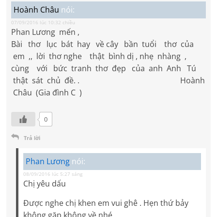
Hoành Châu
nói:
07/09/2016 lúc 10:32 chiều
Phan Lương mến ,
Bài thơ lục bát hay về cây bần tuổi thơ của
em ,, lời thơ nghe thật bình dị , nhẹ nhàng ,
cùng với bức tranh thơ đẹp của anh Anh Tú
thật sát chủ đề. . Hoành
Châu (Gia đình C )
0
Trả lời
Phan Lương
nói:
08/09/2016 lúc 5:27 sáng
Chị yêu dấu
Được nghe chị khen em vui ghê . Hẹn thứ bảy
không gặp không về nhé