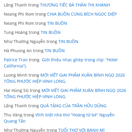
Lãng Thanh
trong
THƯƠNG TIẾC BÀ THÂN THỊ KHÁNH
Neang Phi Rom
trong
CHIA BUỒN CÙNG BÍCH NGỌC DIỆP
Neang Phi Rom
trong
TIN BUỒN
Tung Hoàng
trong
TIN BUỒN
Như Thường Nguyễn
trong
TIN BUỒN
Hà Phuong An
trong
TIN BUỒN
Patrice Tran
trong
Giới thiệu nhạc ghép trong clip: “Hotel
California”).
Luong Minh
trong
MỜI VIẾT GIAI PHẨM XUÂN BÍNH NGỌ 2026
TỐNG PHƯỚC HIỆP-VINH LONG.
Hai Hùng SG
trong
MỜI VIẾT GIAI PHẨM XUÂN BÍNH NGỌ 2026
TỐNG PHƯỚC HIỆP-VINH LONG.
Lãng Thanh
trong
QUÀ TẶNG CỦA TRẦN HỮU DŨNG
Thu Vàng
trong
Vĩnh biệt nhà thơ “Hoàng tử bé” Nguyễn
Quang Tấn
Như Thường Nguyễn
trong
TUỔI THƠ VỚI BÁNH MÌ