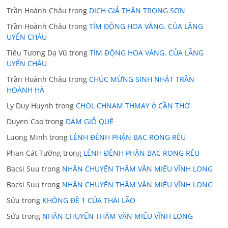
Trần Hoành Châu
trong
DICH GIẢ THÂN TRỌNG SƠN
Trần Hoành Châu
trong
TÍM ĐỘNG HOA VÀNG. CỦA LÃNG
UYỂN CHÂU
Tiêu Tương Dạ Vũ
trong
TÍM ĐỘNG HOA VÀNG. CỦA LÃNG
UYỂN CHÂU
Trần Hoành Châu
trong
CHÚC MỪNG SINH NHẬT TRẦN
HOÀNH HÀ
Ly Duy Huynh
trong
CHOL CHNAM THMAY ở CẦN THƠ
Duyen Cao
trong
ĐÁM GIỖ QUÊ
Luong Minh
trong
LÊNH ĐÊNH PHẬN BẠC RONG RÊU
Phan Cát Tường
trong
LÊNH ĐÊNH PHẬN BẠC RONG RÊU
Bacsi Suu
trong
NHÂN CHUYẾN THĂM VĂN MIẾU VĨNH LONG
Bacsi Suu
trong
NHÂN CHUYẾN THĂM VĂN MIẾU VĨNH LONG
Sửu
trong
KHÔNG ĐỀ 1 CỦA THÁI LÃO
Sửu
trong
NHÂN CHUYẾN THĂM VĂN MIẾU VĨNH LONG