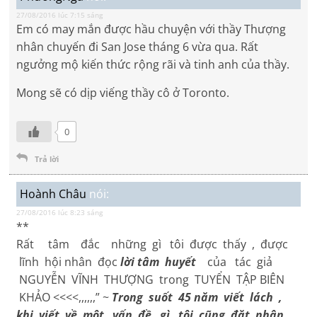
27/08/2016 lúc 7:15 sáng
Em có may mắn được hầu chuyện với thầy Thượng
nhân chuyến đi San Jose tháng 6 vừa qua. Rất
ngưởng mộ kiến thức rộng rãi và tinh anh của thầy.
Mong sẽ có dịp viếng thầy cô ở Toronto.
0
Trả lời
Hoành Châu
nói:
27/08/2016 lúc 8:23 sáng
**
Rất tâm đắc những gì tôi được thấy , được
lĩnh hội nhân đọc
lời tâm huyết
của tác giả
NGUYỄN VĨNH THƯỢNG trong TUYỂN TẬP BIÊN
KHẢO <<<<,,,,,,” ~
Trong suốt 45 năm viết lách ,
khi viết về một vấn đề gì tôi cũng đặt nhận