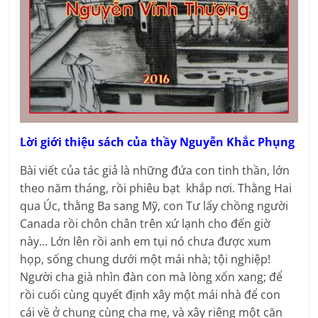
Lời giới thiệu sách của thầy Nguyễn Khắc Phụng
Bài viết của tác giả là những đứa con tinh thần, lớn
theo năm tháng, rồi phiêu bạt khắp nơi. Thằng Hai
qua Úc, thằng Ba sang Mỹ, con Tư lấy chồng người
Canada rồi chôn chân trên xứ lạnh cho đến giờ
này… Lớn lên rồi anh em tụi nó chưa được xum
họp, sống chung dưới một mái nhà; tội nghiệp!
Người cha già nhìn đàn con mà lòng xốn xang; để
rồi cuối cùng quyết định xây một mái nhà để con
cái về ở chung cùng cha mẹ, và xây riêng một căn