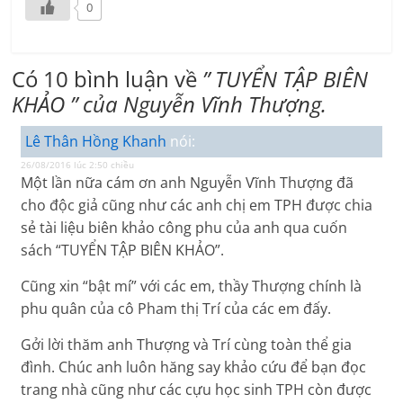
0
Có 10 bình luận về
” TUYỂN TẬP BIÊN
KHẢO ” của Nguyễn Vĩnh Thượng.
Lê Thân Hồng Khanh
nói:
26/08/2016 lúc 2:50 chiều
Một lần nữa cám ơn anh Nguyễn Vĩnh Thượng đã
cho độc giả cũng như các anh chị em TPH được chia
sẻ tài liệu biên khảo công phu của anh qua cuốn
sách “TUYỂN TẬP BIÊN KHẢO”.
Cũng xin “bật mí” với các em, thầy Thượng chính là
phu quân của cô Pham thị Trí của các em đấy.
Gởi lời thăm anh Thượng và Trí cùng toàn thể gia
đình. Chúc anh luôn hăng say khảo cứu để bạn đọc
trang nhà cũng như các cựu học sinh TPH còn được