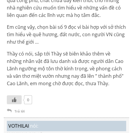
quá công phu, chất chứa đầy kiến thức cho những
nhà nghiên cứu muốn tìm hiểu về những vấn đề có
liên quan đến các lĩnh vực mà họ tâm đắc.
Em cũng vậy, chọn bài số 9 đọc vì bài hợp với sở thích
tìm hiểu về quê hương, đất nước, con người VN cũng
như thế giới …
Thầy có nói, sắp tới Thầy sẽ biên khảo thêm về
những nhân vật đã lưu danh và được người dân Cao
Lãnh ngưỡng mộ tôn thờ kính trọng, về phong cách
và văn thơ miệt vườn nhưng nay đã lên ” thành phố”
Cao Lãnh, em mong chờ được đọc, thưa Thầy.
0
Trả lời
VOTHILAI
nói: