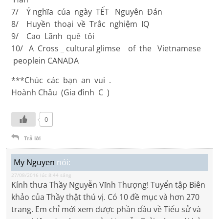
7/ Ý nghĩa của ngày TẾT Nguyên Đán
8/ Huyền thoại về Trắc nghiệm IQ
9/ Cao Lãnh quê tôi
10/ A Cross _ cultural glimse of the Vietnamese
peoplein CANADA
***Chúc các bạn an vui .
Hoành Châu (Gia đình C )
0
Trả lời
My Nguyen
nói:
27/08/2016 lúc 8:44 sáng
Kính thưa Thầy Nguyễn Vĩnh Thượng! Tuyển tập Biên
khảo của Thầy thật thú vị. Có 10 đề mục và hơn 270
trang. Em chỉ mới xem được phần đầu về Tiểu sử và