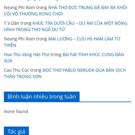
Neang Phi Rom
trong
NHÀ THƠ ĐỨC TRUNG ĐÃ BAY RA KHỎI
CÕI VÔ THƯỜNG RONG CHƠI
T.V.Dân
trong
KHÚC TÍM DƯỚI CẦU – DƯ ÂM CỦA MỘT BÓNG
HÌNH TRONG THƠ NGÃ DU TỬ
Neang Phi Rom
trong
MAI LƯƠNG – CỰU HS HAM LÀM TỪ
THIỆN
Hoa Thu Vàng Hát-Thơ
trong
Bài hát TÌNH KHÚC CUNG ĐÀN
XƯA
Cao Thu Cúc
trong
ĐỌC THƠ PABLO NERUDA QUA BẢN DỊCH
THÂN TRONG SƠN
Bình luận nhiều trong tuần
None found
Tác giả