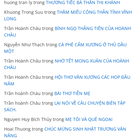
huong tran ly
trong
THƯƠNG TIẾC BÀ THÂN THỊ KHÁNH
Khuong Trong Suu
trong
THĂM MIẾU CÔNG THẦN TỈNH VĨNH
LONG
Trần Hoành Châu
trong
BÍNH NGỌ THẲNG TIẾN CỦA HOÀNH
CHÂU
Nguyễn Như Thạch
trong
CÀ PHÊ CẨM XƯƠNG Ở THỦ DẦU
MỘT
Trần Hoành Châu
trong
NHỚ TẾT MONG XUÂN CỦA HOÀNH
CHÂU
Trần Hoành Châu
trong
HỘI THƠ VĂN XƯƠNG CÁC HOP ĐẦU
NĂM
Trần hoành Cháu
trong
BÀI THƠ TIỄN MẸ
Trần hoành Châu
trong
LẠI NÓI VỀ CÂU CHUYỆN BIÊN TẬP
SÁCH.
Nguyen Huy Bích Thủy
trong
MẸ TÔI VÀ QUÊ NGOẠI
Hoai Thuong
trong
CHÚC MỪNG SINH NHẬT TRƯƠNG VĂN
NĂNG