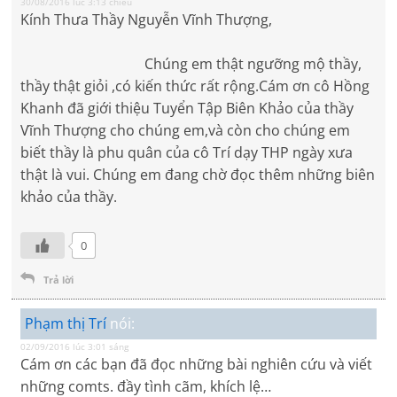
30/08/2016 lúc 3:13 chiều
Kính Thưa Thầy Nguyễn Vĩnh Thượng,
Chúng em thật ngưỡng mộ thầy,
thầy thật giỏi ,có kiến thức rất rộng.Cám ơn cô Hồng
Khanh đã giới thiệu Tuyển Tập Biên Khảo của thầy
Vĩnh Thượng cho chúng em,và còn cho chúng em
biết thầy là phu quân của cô Trí dạy THP ngày xưa
thật là vui. Chúng em đang chờ đọc thêm những biên
khảo của thầy.
0
Trả lời
Phạm thị Trí
nói:
02/09/2016 lúc 3:01 sáng
Cám ơn các bạn đã đọc những bài nghiên cứu và viết
những comts. đầy tình cãm, khích lệ…