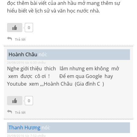
đọc thêm bài viết của anh hầu mở mang thêm sự
hiểu biết về lịch sử và văn học nước nhà.
0
Trả lời
Hoành Châu
nói:
26/08/2016 lúc 6:33 chiều
Nghe giới thiệu thich lắm nhưng em không mở
xem được cô ơi ! Để em qua Google hay
Youtube xem ,,,Hoành Châu (Gia đình C )
0
Trả lời
Thanh Hương
nói:
26/08/2016 lúc 7:52 chiều