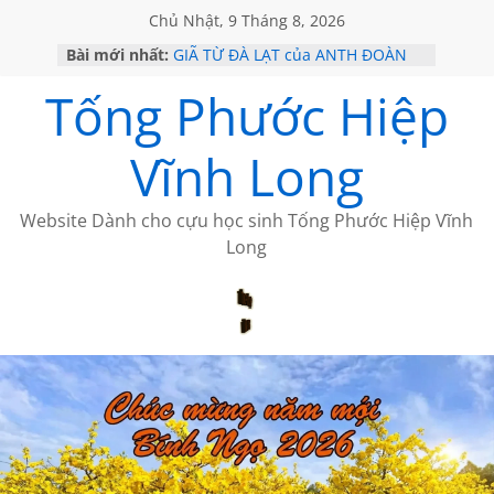
Chủ Nhật, 9 Tháng 8, 2026
Bài mới nhất:
GIÃ TỪ ĐÀ LẠT của ANTH ĐOÀN
SÀI GÒN – HÒN NGỌC VIỄN ĐÔNG
Tống Phước Hiệp
KHÔNG ĐỀ 20 CỦA THÁI LÃO
KHÔNG ĐỀ 19 CỦA THÁI LÃO
CHÙM THƠ CỦA BÍCH HÀ
Vĩnh Long
Website Dành cho cựu học sinh Tống Phước Hiệp Vĩnh
Long