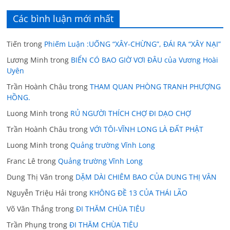
Các bình luận mới nhất
Tiến
trong
Phiếm Luận :UỐNG “XÂY-CHỪNG”, ĐÁI RA “XÂY NẠI”
Lương Minh
trong
BIỂN CÓ BAO GIỜ VƠI ĐÂU của Vương Hoài
Uyên
Trần Hoành Châu
trong
THAM QUAN PHÒNG TRANH PHƯỢNG
HỒNG.
Luong Minh
trong
RỦ NGƯỜI THÍCH CHỢ ĐI DẠO CHỢ
Trần Hoành Châu
trong
VỚI TÔI-VĨNH LONG LÀ ĐẤT PHẬT
Luong Minh
trong
Quảng trường Vĩnh Long
Franc Lê
trong
Quảng trường Vĩnh Long
Dung Thị Vân
trong
DẶM DÀI CHIÊM BAO CỦA DUNG THỊ VÂN
Nguyễn Triệu Hải
trong
KHÔNG ĐỀ 13 CỦA THÁI LÃO
Võ Văn Thắng
trong
ĐI THĂM CHÙA TIÊU
Trần Phụng
trong
ĐI THĂM CHÙA TIÊU