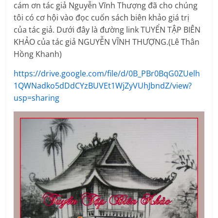
cám ơn tác giả Nguyễn Vĩnh Thượng đã cho chúng
tôi có cơ hội vào đọc cuốn sách biên khảo giá trị
của tác giả. Dưới đây là đường link TUYỂN TẬP BIÊN
KHẢO của tác giả NGUYỄN VĨNH THƯỢNG.(Lê Thân
Hồng Khanh)
https://drive.google.com/file/d/0B_PBr0BqG0ZUelh
1QWNadko5dDdCYzBUVEt1WjZyVUhJbndZ/view?
usp=sharing