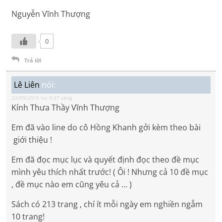
Nguyễn Vĩnh Thượng
0
Trả lời
Lê Liên
nói:
22/09/2016 lúc 9:37 sáng
Kính Thưa Thầy Vĩnh Thượng
Em đã vào line do cô Hồng Khanh gởi kèm theo bài
giới thiệu !
Em đã đọc mục lục và quyết định đọc theo đề mục
mình yêu thích nhất trước! ( Ôi ! Nhưng cả 10 đề mục
, đề mục nào em cũng yêu cả … )
Sách có 213 trang , chí ít mỗi ngày em nghiền ngẫm
10 trang!