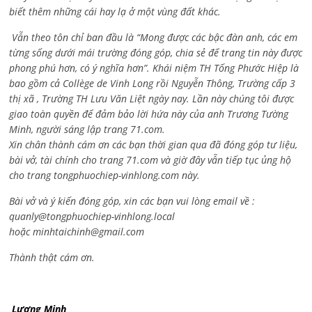
biết thêm những cái hay lạ ở một vùng đất khác.
Vẫn theo tôn chỉ ban đầu là “Mong được các bậc đàn anh, các em
từng sống dưới mái trường đóng góp, chia sẻ để trang tin này được
phong phú hơn, có ý nghĩa hơn”. Khái niệm TH Tống Phước Hiệp là
bao gồm cả
Collège de Vinh Long rồi Nguyễn Thông,
Trường cấp 3
thị xã , Trường TH Lưu Văn Liệt ngày nay. Lần này chúng tôi được
giao toàn quyền để đảm bảo lời hứa này của anh Trương Tường
Minh, người sáng lập trang 71.com.
Xin chân thành cám ơn các bạn thời gian qua đã đóng góp tư liệu,
bài vở, tài chính cho trang 71.com và giờ đây vẫn tiếp tục ủng hộ
cho trang tongphuochiep-vinhlong.com này.
Bài vở và ý kiến đóng góp, xin các bạn vui lòng email về :
quanly@tongphuochiep-vinhlong.local
hoặc
minhtaichinh@gmail.com
Thành thật cám ơn.
Lương Minh