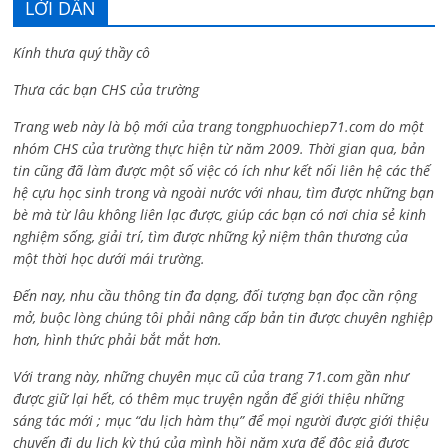
LỜI DẪN
Kính thưa quý thầy cô
Thưa các bạn CHS của trường
Trang web này là bộ mới của trang tongphuochiep71.com do một
nhóm CHS của trường thực hiện từ năm 2009. Thời gian qua, bản
tin cũng đã làm được một số việc có ích như kết nối liên hệ các thế
hệ cựu học sinh trong và ngoài nước với nhau, tìm được những bạn
bè mà từ lâu không liên lạc được, giúp các bạn có nơi chia sẻ kinh
nghiệm sống, giải trí, tìm được những kỷ niệm thân thương của
một thời học dưới mái trường.
Đến nay, nhu cầu thông tin đa dạng, đối tượng bạn đọc cần rộng
mở, buộc lòng chúng tôi phải nâng cấp bản tin được chuyên nghiệp
hơn, hình thức phải bắt mắt hơn.
Với trang này, những chuyên mục cũ của trang 71.com gần như
được giữ lại hết, có thêm mục truyện ngắn để giới thiệu những
sáng tác mới ; mục “du lịch hàm thụ” để mọi người được giới thiệu
chuyến đi du lịch kỳ thú của mình hồi năm xưa để độc giả được