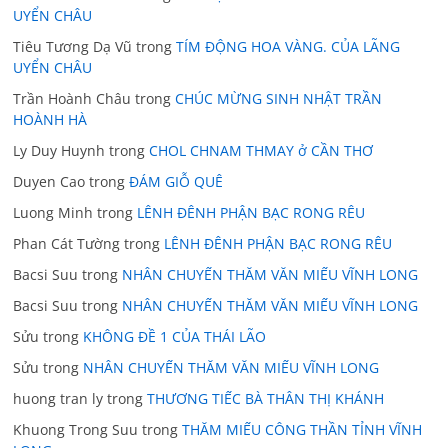
UYỂN CHÂU
Tiêu Tương Dạ Vũ
trong
TÍM ĐỘNG HOA VÀNG. CỦA LÃNG
UYỂN CHÂU
Trần Hoành Châu
trong
CHÚC MỪNG SINH NHẬT TRẦN
HOÀNH HÀ
Ly Duy Huynh
trong
CHOL CHNAM THMAY ở CẦN THƠ
Duyen Cao
trong
ĐÁM GIỖ QUÊ
Luong Minh
trong
LÊNH ĐÊNH PHẬN BẠC RONG RÊU
Phan Cát Tường
trong
LÊNH ĐÊNH PHẬN BẠC RONG RÊU
Bacsi Suu
trong
NHÂN CHUYẾN THĂM VĂN MIẾU VĨNH LONG
Bacsi Suu
trong
NHÂN CHUYẾN THĂM VĂN MIẾU VĨNH LONG
Sửu
trong
KHÔNG ĐỀ 1 CỦA THÁI LÃO
Sửu
trong
NHÂN CHUYẾN THĂM VĂN MIẾU VĨNH LONG
huong tran ly
trong
THƯƠNG TIẾC BÀ THÂN THỊ KHÁNH
Khuong Trong Suu
trong
THĂM MIẾU CÔNG THẦN TỈNH VĨNH