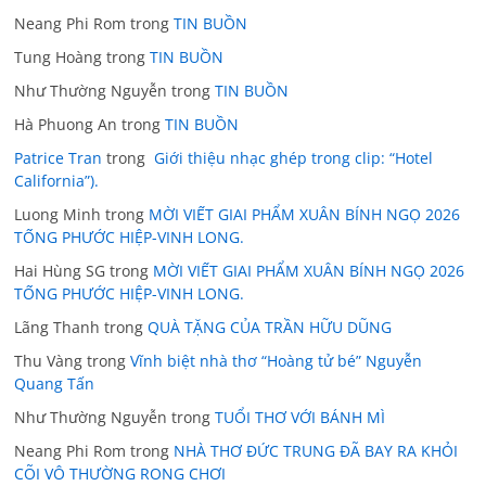
Neang Phi Rom
trong
TIN BUỒN
Tung Hoàng
trong
TIN BUỒN
Như Thường Nguyễn
trong
TIN BUỒN
Hà Phuong An
trong
TIN BUỒN
Patrice Tran
trong
Giới thiệu nhạc ghép trong clip: “Hotel
California”).
Luong Minh
trong
MỜI VIẾT GIAI PHẨM XUÂN BÍNH NGỌ 2026
TỐNG PHƯỚC HIỆP-VINH LONG.
Hai Hùng SG
trong
MỜI VIẾT GIAI PHẨM XUÂN BÍNH NGỌ 2026
TỐNG PHƯỚC HIỆP-VINH LONG.
Lãng Thanh
trong
QUÀ TẶNG CỦA TRẦN HỮU DŨNG
Thu Vàng
trong
Vĩnh biệt nhà thơ “Hoàng tử bé” Nguyễn
Quang Tấn
Như Thường Nguyễn
trong
TUỔI THƠ VỚI BÁNH MÌ
Neang Phi Rom
trong
NHÀ THƠ ĐỨC TRUNG ĐÃ BAY RA KHỎI
CÕI VÔ THƯỜNG RONG CHƠI