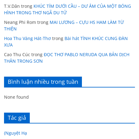
T.V.Dân
trong
KHÚC TÍM DƯỚI CẦU – DƯ ÂM CỦA MỘT BÓNG
HÌNH TRONG THƠ NGÃ DU TỬ
Neang Phi Rom
trong
MAI LƯƠNG – CỰU HS HAM LÀM TỪ
THIỆN
Hoa Thu Vàng Hát-Thơ
trong
Bài hát TÌNH KHÚC CUNG ĐÀN
XƯA
Cao Thu Cúc
trong
ĐỌC THƠ PABLO NERUDA QUA BẢN DỊCH
THÂN TRONG SƠN
Bình luận nhiều trong tuần
None found
Tác giả
(Nguyệt Hạ