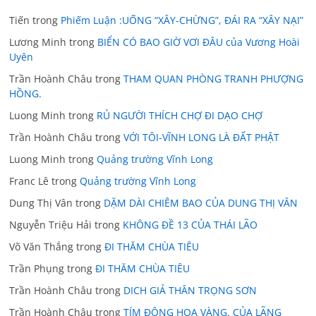
Tiến
trong
Phiếm Luận :UỐNG “XÂY-CHỪNG”, ĐÁI RA “XÂY NẠI”
Lương Minh
trong
BIỂN CÓ BAO GIỜ VƠI ĐÂU của Vương Hoài
Uyên
Trần Hoành Châu
trong
THAM QUAN PHÒNG TRANH PHƯỢNG
HỒNG.
Luong Minh
trong
RỦ NGƯỜI THÍCH CHỢ ĐI DẠO CHỢ
Trần Hoành Châu
trong
VỚI TÔI-VĨNH LONG LÀ ĐẤT PHẬT
Luong Minh
trong
Quảng trường Vĩnh Long
Franc Lê
trong
Quảng trường Vĩnh Long
Dung Thị Vân
trong
DẶM DÀI CHIÊM BAO CỦA DUNG THỊ VÂN
Nguyễn Triệu Hải
trong
KHÔNG ĐỀ 13 CỦA THÁI LÃO
Võ Văn Thắng
trong
ĐI THĂM CHÙA TIÊU
Trần Phụng
trong
ĐI THĂM CHÙA TIÊU
Trần Hoành Châu
trong
DICH GIẢ THÂN TRỌNG SƠN
Trần Hoành Châu
trong
TÍM ĐỘNG HOA VÀNG. CỦA LÃNG