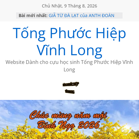
Chủ Nhật, 9 Tháng 8, 2026
Bài mới nhất:
GIÃ TỪ ĐÀ LẠT của ANTH ĐOÀN
SÀI GÒN – HÒN NGỌC VIỄN ĐÔNG
Tống Phước Hiệp
KHÔNG ĐỀ 20 CỦA THÁI LÃO
KHÔNG ĐỀ 19 CỦA THÁI LÃO
CHÙM THƠ CỦA BÍCH HÀ
Vĩnh Long
Website Dành cho cựu học sinh Tống Phước Hiệp Vĩnh
Long