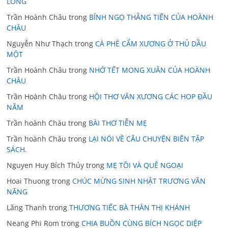
LONG
Trần Hoành Châu
trong
BÍNH NGỌ THẲNG TIẾN CỦA HOÀNH
CHÂU
Nguyễn Như Thạch
trong
CÀ PHÊ CẨM XƯƠNG Ở THỦ DẦU
MỘT
Trần Hoành Châu
trong
NHỚ TẾT MONG XUÂN CỦA HOÀNH
CHÂU
Trần Hoành Châu
trong
HỘI THƠ VĂN XƯƠNG CÁC HOP ĐẦU
NĂM
Trần hoành Cháu
trong
BÀI THƠ TIỄN MẸ
Trần hoành Châu
trong
LẠI NÓI VỀ CÂU CHUYỆN BIÊN TẬP
SÁCH.
Nguyen Huy Bích Thủy
trong
MẸ TÔI VÀ QUÊ NGOẠI
Hoai Thuong
trong
CHÚC MỪNG SINH NHẬT TRƯƠNG VĂN
NĂNG
Lãng Thanh
trong
THƯƠNG TIẾC BÀ THÂN THỊ KHÁNH
Neang Phi Rom
trong
CHIA BUỒN CÙNG BÍCH NGỌC DIỆP