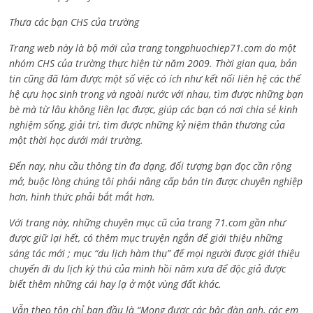
Thưa các bạn CHS của trường
Trang web này là bộ mới của trang tongphuochiep71.com do một
nhóm CHS của trường thực hiện từ năm 2009. Thời gian qua, bản
tin cũng đã làm được một số việc có ích như kết nối liên hệ các thế
hệ cựu học sinh trong và ngoài nước với nhau, tìm được những bạn
bè mà từ lâu không liên lạc được, giúp các bạn có nơi chia sẻ kinh
nghiệm sống, giải trí, tìm được những kỷ niệm thân thương của
một thời học dưới mái trường.
Đến nay, nhu cầu thông tin đa dạng, đối tượng bạn đọc cần rộng
mở, buộc lòng chúng tôi phải nâng cấp bản tin được chuyên nghiệp
hơn, hình thức phải bắt mắt hơn.
Với trang này, những chuyên mục cũ của trang 71.com gần như
được giữ lại hết, có thêm mục truyện ngắn để giới thiệu những
sáng tác mới ; mục “du lịch hàm thụ” để mọi người được giới thiệu
chuyến đi du lịch kỳ thú của mình hồi năm xưa để độc giả được
biết thêm những cái hay lạ ở một vùng đất khác.
Vẫn theo tôn chỉ ban đầu là “Mong được các bậc đàn anh, các em