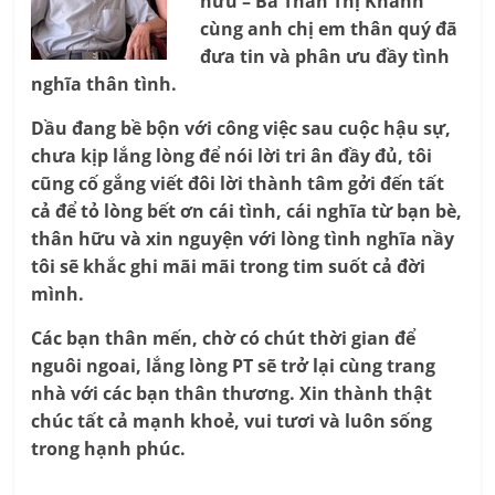
hữu – Bà Thân Thị Khánh
cùng anh chị em thân quý đã
đưa tin và phân ưu đầy tình
nghĩa thân tình.
Dầu đang bề bộn với công việc sau cuộc hậu sự,
chưa kịp lắng lòng để nói lời tri ân đầy đủ, tôi
cũng cố gắng viết đôi lời thành tâm gởi đến tất
cả để tỏ lòng bết ơn cái tình, cái nghĩa từ bạn bè,
thân hữu và xin nguyện với lòng tình nghĩa nầy
tôi sẽ khắc ghi mãi mãi trong tim suốt cả đời
mình.
Các bạn thân mến, chờ có chút thời gian để
nguôi ngoai, lắng lòng PT sẽ trở lại cùng trang
nhà với các bạn thân thương. Xin thành thật
chúc tất cả mạnh khoẻ, vui tươi và luôn sống
trong hạnh phúc.