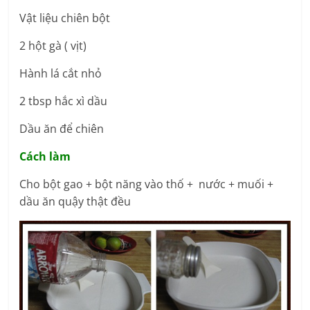
Vật liệu chiên bột
2 hột gà ( vịt)
Hành lá cắt nhỏ
2 tbsp hắc xì dầu
Dầu ăn để chiên
Cách làm
Cho bột gao + bột năng vào thố + nước + muối +
dầu ăn quậy thật đều