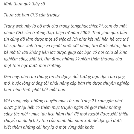
Kính thưa quý thầy cô
Thưa các bạn CHS của trường
Trang web này là bộ mới của trang tongphuochiep71.com do một
nhóm CHS của trường thực hiện từ năm 2009. Thời gian qua, bản
tin cũng đã làm được một số việc có ích như kết nối liên hệ các thế
hệ cựu học sinh trong và ngoài nước với nhau, tìm được những bạn
bè mà từ lâu không liên lạc được, giúp các bạn có nơi chia sẻ kinh
nghiệm sống, giải trí, tìm được những kỷ niệm thân thương của
một thời học dưới mái trường.
Đến nay, nhu cầu thông tin đa dạng, đối tượng bạn đọc cần rộng
mở, buộc lòng chúng tôi phải nâng cấp bản tin được chuyên nghiệp
hơn, hình thức phải bắt mắt hơn.
Với trang này, những chuyên mục cũ của trang 71.com gần như
được giữ lại hết, có thêm mục truyện ngắn để giới thiệu những
sáng tác mới ; mục “du lịch hàm thụ” để mọi người được giới thiệu
chuyến đi du lịch kỳ thú của mình hồi năm xưa để độc giả được
biết thêm những cái hay lạ ở một vùng đất khác.