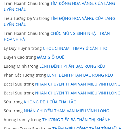
Trần Hoành Châu
trong
TÍM ĐỘNG HOA VÀNG. CỦA LÃNG
UYỂN CHÂU
Tiêu Tương Dạ Vũ
trong
TÍM ĐỘNG HOA VÀNG. CỦA LÃNG
UYỂN CHÂU
Trần Hoành Châu
trong
CHÚC MỪNG SINH NHẬT TRẦN
HOÀNH HÀ
Ly Duy Huynh
trong
CHOL CHNAM THMAY ở CẦN THƠ
Duyen Cao
trong
ĐÁM GIỖ QUÊ
Luong Minh
trong
LÊNH ĐÊNH PHẬN BẠC RONG RÊU
Phan Cát Tường
trong
LÊNH ĐÊNH PHẬN BẠC RONG RÊU
Bacsi Suu
trong
NHÂN CHUYẾN THĂM VĂN MIẾU VĨNH LONG
Bacsi Suu
trong
NHÂN CHUYẾN THĂM VĂN MIẾU VĨNH LONG
Sửu
trong
KHÔNG ĐỀ 1 CỦA THÁI LÃO
Sửu
trong
NHÂN CHUYẾN THĂM VĂN MIẾU VĨNH LONG
huong tran ly
trong
THƯƠNG TIẾC BÀ THÂN THỊ KHÁNH
Khuong Trong Suu
trong
THĂM MIẾU CÔNG THẦN TỈNH VĨNH