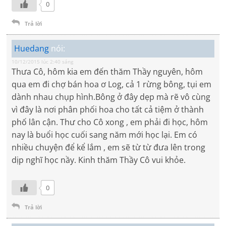
0
Trả lời
Huedang
nói:
10/12/2015 lúc 2:40 sáng
Thưa Cô, hôm kia em đến thăm Thầy nguyên, hôm
qua em đi chợ bán hoa ơ Log, cả 1 rừng bông, tụi em
dành nhau chụp hình.Bông ở đây dẹp mà rẽ vô cùng
vì đây là nơi phân phối hoa cho tất cả tiệm ở thành
phố lân cận. Thư cho Cô xong , em phải đi học, hôm
nay là buổi học cuối sang năm mới học lại. Em có
nhiều chuyện để kể lắm , em sẽ từ từ đưa lên trong
dịp nghĩ học nầy. Kinh thăm Thầy Cô vui khỏe.
0
Trả lời