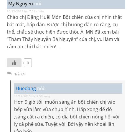
My Nguyen
nói:
10/12/2015 lúc 7:01 chiều
Chào chị Đặng Huệ! Món Bột chiên của chị nhìn thật
bắt mắt, hấp dẫn. Được chị hướng dẫn rõ ràng, cụ
thể, chắc sẽ thực hiện được thôi. À, MN đã xem bài
“Thăm Thầy Nguyễn Bá Nguyên” của chị, vui lắm và
cảm ơn chị thật nhiều!…
0
Trả lời
Huedang
nói:
11/12/2015 lúc 7:50 sáng
Hơn 9 giờ tối, muốn sáng ăn bột chiên chị vào
bếp vừa làm vừa chụp hình. Hấp xong để đó
,sáng cắt ra chiên, có dĩa bột chiên nóng hổi với
ly cà phê sửa. Tuyệt vời. Bởi vậy nên khoái lăn
vào bếp.