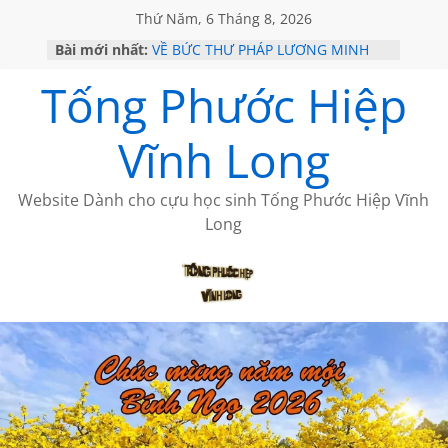
Thứ Năm, 6 Tháng 8, 2026
Bài mới nhất:
VỀ BỨC THƯ PHÁP LƯƠNG MINH
GẶP Ở MỸ
Tống Phước Hiệp
HỌC SỬ HỒI XƯA
MỘT ĐỜI ĐI QUA NHỮNG TRANG
SÁCH
Vĩnh Long
BẤT CHỢT CỦA CHÂU LỆ DUNG
CÀ PHÊ NGẮM NÚI
Website Dành cho cựu học sinh Tống Phước Hiệp Vĩnh
Long