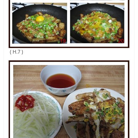
( H.7 )