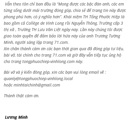
Vẫn theo tôn chỉ ban đầu là “Mong được các bậc đàn anh, các em
từng sống dưới mái trường đóng góp, chia sẻ để trang tin này được
phong phú hơn, có ý nghĩa hơn”. Khái niệm TH Tống Phước Hiệp là
bao gồm cả
Collège de Vinh Long rồi Nguyễn Thông,
Trường cấp 3
thị xã , Trường TH Lưu Văn Liệt ngày nay. Lần này chúng tôi được
giao toàn quyền để đảm bảo lời hứa này của anh Trương Tường
Minh, người sáng lập trang 71.com.
Xin chân thành cám ơn các bạn thời gian qua đã đóng góp tư liệu,
bài vở, tài chính cho trang 71.com và giờ đây vẫn tiếp tục ủng hộ
cho trang tongphuochiep-vinhlong.com này.
Bài vở và ý kiến đóng góp, xin các bạn vui lòng email về :
quanly@tongphuochiep-vinhlong.local
hoặc
minhtaichinh@gmail.com
Thành thật cám ơn.
Lương Minh