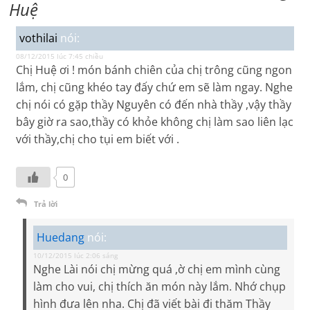
Huệ
vothilai
nói:
08/12/2015 lúc 7:45 chiều
Chị Huệ ơi ! món bánh chiên của chị trông cũng ngon
lắm, chị cũng khéo tay đấy chứ em sẽ làm ngay. Nghe
chị nói có gặp thầy Nguyên có đến nhà thầy ,vậy thầy
bây giờ ra sao,thầy có khỏe không chị làm sao liên lạc
với thầy,chị cho tụi em biết với .
0
Trả lời
Huedang
nói:
10/12/2015 lúc 2:06 sáng
Nghe Lài nói chị mừng quá ,ờ chị em mình cùng
làm cho vui, chị thích ăn món này lắm. Nhớ chụp
hình đưa lên nha. Chị đã viết bài đi thăm Thầy