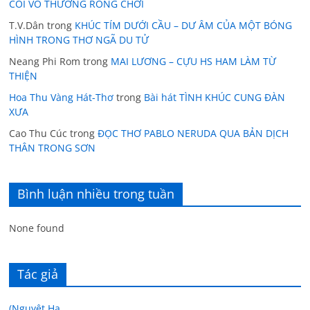
CÕI VÔ THƯỜNG RONG CHƠI
T.V.Dân
trong
KHÚC TÍM DƯỚI CẦU – DƯ ÂM CỦA MỘT BÓNG
HÌNH TRONG THƠ NGÃ DU TỬ
Neang Phi Rom
trong
MAI LƯƠNG – CỰU HS HAM LÀM TỪ
THIỆN
Hoa Thu Vàng Hát-Thơ
trong
Bài hát TÌNH KHÚC CUNG ĐÀN
XƯA
Cao Thu Cúc
trong
ĐỌC THƠ PABLO NERUDA QUA BẢN DỊCH
THÂN TRONG SƠN
Bình luận nhiều trong tuần
None found
Tác giả
(Nguyệt Hạ