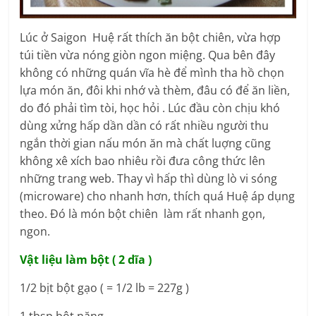
Lúc ở Saigon Huệ rất thích ăn bột chiên, vừa hợp
túi tiền vừa nóng giòn ngon miệng. Qua bên đây
không có những quán vĩa hè để mình tha hồ chọn
lựa món ăn, đôi khi nhớ và thèm, đâu có để ăn liền,
do đó phải tìm tòi, học hỏi . Lúc đầu còn chịu khó
dùng xửng hấp dần dần có rất nhiều người thu
ngắn thời gian nấu món ăn mà chất luợng cũng
không xê xích bao nhiêu rồi đưa công thức lên
những trang web. Thay vì hấp thì dùng lò vi sóng
(microware) cho nhanh hơn, thích quá Huệ áp dụng
theo. Đó là món bột chiên làm rất nhanh gọn,
ngon.
Vật liệu làm bột ( 2 dĩa )
1/2 bịt bột gạo ( = 1/2 lb = 227g )
1 tbsp bột năng