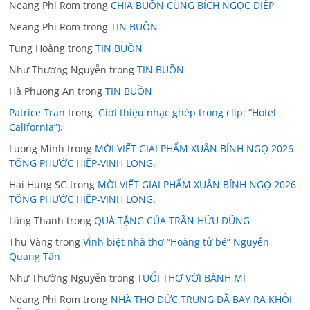
Neang Phi Rom
trong
CHIA BUỒN CÙNG BÍCH NGỌC DIỆP
Neang Phi Rom
trong
TIN BUỒN
Tung Hoàng
trong
TIN BUỒN
Như Thường Nguyễn
trong
TIN BUỒN
Hà Phuong An
trong
TIN BUỒN
Patrice Tran
trong
Giới thiệu nhạc ghép trong clip: “Hotel
California”).
Luong Minh
trong
MỜI VIẾT GIAI PHẨM XUÂN BÍNH NGỌ 2026
TỐNG PHƯỚC HIỆP-VINH LONG.
Hai Hùng SG
trong
MỜI VIẾT GIAI PHẨM XUÂN BÍNH NGỌ 2026
TỐNG PHƯỚC HIỆP-VINH LONG.
Lãng Thanh
trong
QUÀ TẶNG CỦA TRẦN HỮU DŨNG
Thu Vàng
trong
Vĩnh biệt nhà thơ “Hoàng tử bé” Nguyễn
Quang Tấn
Như Thường Nguyễn
trong
TUỔI THƠ VỚI BÁNH MÌ
Neang Phi Rom
trong
NHÀ THƠ ĐỨC TRUNG ĐÃ BAY RA KHỎI