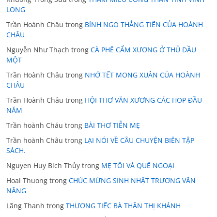
LONG
Trần Hoành Châu
trong
BÍNH NGỌ THẲNG TIẾN CỦA HOÀNH
CHÂU
Nguyễn Như Thạch
trong
CÀ PHÊ CẨM XƯƠNG Ở THỦ DẦU
MỘT
Trần Hoành Châu
trong
NHỚ TẾT MONG XUÂN CỦA HOÀNH
CHÂU
Trần Hoành Châu
trong
HỘI THƠ VĂN XƯƠNG CÁC HOP ĐẦU
NĂM
Trần hoành Cháu
trong
BÀI THƠ TIỄN MẸ
Trần hoành Châu
trong
LẠI NÓI VỀ CÂU CHUYỆN BIÊN TẬP
SÁCH.
Nguyen Huy Bích Thủy
trong
MẸ TÔI VÀ QUÊ NGOẠI
Hoai Thuong
trong
CHÚC MỪNG SINH NHẬT TRƯƠNG VĂN
NĂNG
Lãng Thanh
trong
THƯƠNG TIẾC BÀ THÂN THỊ KHÁNH