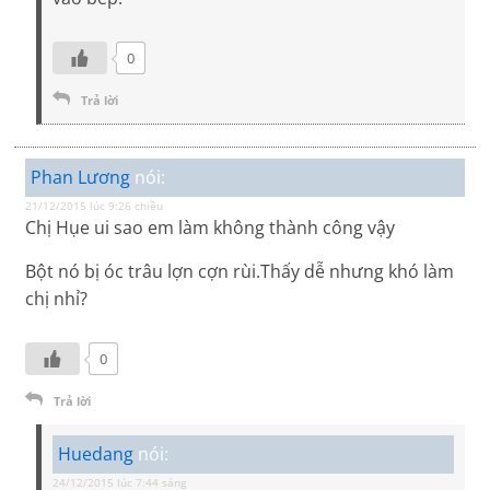
0
Trả lời
Phan Lương
nói:
21/12/2015 lúc 9:26 chiều
Chị Hụe ui sao em làm không thành công vậy
Bột nó bị óc trâu lợn cợn rùi.Thấy dễ nhưng khó làm
chị nhỉ?
0
Trả lời
Huedang
nói:
24/12/2015 lúc 7:44 sáng