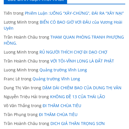
Tiến
trong
Phiếm Luận :UỐNG “XÂY-CHỪNG”, ĐÁI RA “XÂY NẠI”
Lương Minh
trong
BIỂN CÓ BAO GIỜ VƠI ĐÂU của Vương Hoài
Uyên
Trần Hoành Châu
trong
THAM QUAN PHÒNG TRANH PHƯỢNG
HỒNG.
Luong Minh
trong
RỦ NGƯỜI THÍCH CHỢ ĐI DẠO CHỢ
Trần Hoành Châu
trong
VỚI TÔI-VĨNH LONG LÀ ĐẤT PHẬT
Luong Minh
trong
Quảng trường Vĩnh Long
Franc Lê
trong
Quảng trường Vĩnh Long
Dung Thị Vân
trong
DẶM DÀI CHIÊM BAO CỦA DUNG THỊ VÂN
Nguyễn Triệu Hải
trong
KHÔNG ĐỀ 13 CỦA THÁI LÃO
Võ Văn Thắng
trong
ĐI THĂM CHÙA TIÊU
Trần Phụng
trong
ĐI THĂM CHÙA TIÊU
Trần Hoành Châu
trong
DICH GIẢ THÂN TRỌNG SƠN