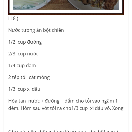
H 8 )
Nước tương ăn bột chiên
1/2 cup đường
2/3 cup nước
1/4 cup dấm
2 tép tỏi cắt mỏng
1/3 cup xì dầu
Hòa tan nước + đường + dấm cho tỏi vào ngâm 1
đêm. Hôm sau vớt tỏi ra cho1/3 cup xì dầu vô. Xong
Ghi chú: nếu không dùng lò vi sóng cho bột gạo +