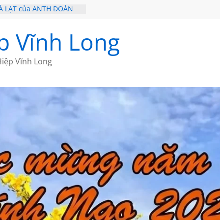
À LẠT của ANTH ĐOÀN
 – HÒN NGỌC VIỄN ĐÔNG
Ề 20 CỦA THÁI LÃO
p Vĩnh Long
Ề 19 CỦA THÁI LÃO
Ơ CỦA BÍCH HÀ
iệp Vĩnh Long