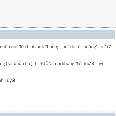
 muốn nói đến hình ảnh “buồng cau” thì từ “buồng” có ” G”
êng ( và buồn bã ) thì BUỒN mới không “G” như 8 Tuyết
nh Tuyết.