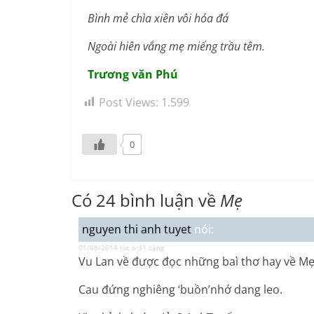
Bình mẻ chìa xiên vôi hóa đá
Ngoài hiên vắng mẹ miếng trầu têm.
Trương văn Phú
Post Views:
1.599
0
Có 24 bình luận về
Mẹ
nguyen thi anh tuyet
nói:
01/08/2014 lúc 6:31 sáng
Vu Lan về được đọc những baì thơ hay về Mẹ 
Cau đứng nghiêng ‘buồn’nhớ dang leo.