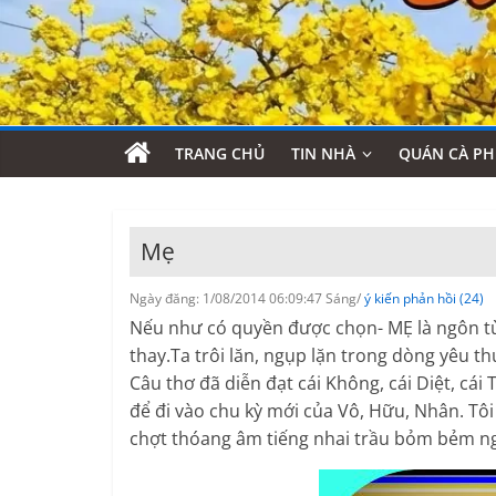
TRANG CHỦ
TIN NHÀ
QUÁN CÀ PH
Mẹ
Ngày đăng: 1/08/2014 06:09:47 Sáng/
ý kiến phản hồi (24)
Nếu như có quyền được chọn- MẸ là ngôn từ
thay.Ta trôi lăn, ngụp lặn trong dòng yêu 
Câu thơ đã diễn đạt cái Không, cái Diệt, cái
để đi vào chu kỳ mới của Vô, Hữu, Nhân. T
chợt thóang âm tiếng nhai trầu bỏm bẻm ngò