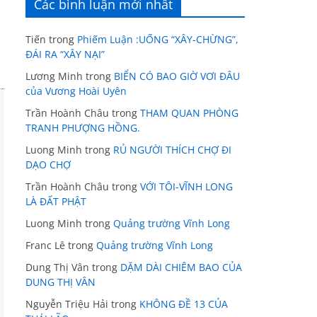
Các bình luận mới nhất
Tiến
trong
Phiếm Luận :UỐNG “XÂY-CHỪNG”,
ĐÁI RA “XÂY NẠI”
Lương Minh
trong
BIỂN CÓ BAO GIỜ VƠI ĐÂU
của Vương Hoài Uyên
Trần Hoành Châu
trong
THAM QUAN PHÒNG
TRANH PHƯỢNG HỒNG.
Luong Minh
trong
RỦ NGƯỜI THÍCH CHỢ ĐI
DẠO CHỢ
Trần Hoành Châu
trong
VỚI TÔI-VĨNH LONG
LÀ ĐẤT PHẬT
Luong Minh
trong
Quảng trường Vĩnh Long
Franc Lê
trong
Quảng trường Vĩnh Long
Dung Thị Vân
trong
DẶM DÀI CHIÊM BAO CỦA
DUNG THỊ VÂN
Nguyễn Triệu Hải
trong
KHÔNG ĐỀ 13 CỦA