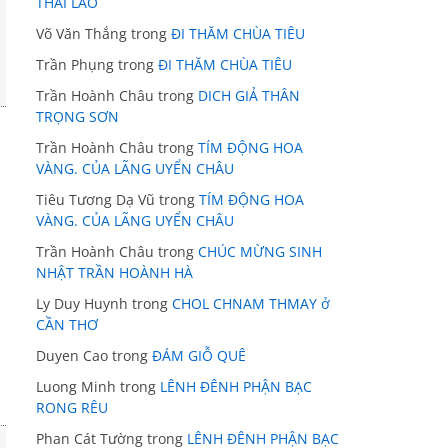
THÁI LÃO
Võ Văn Thắng
trong
ĐI THĂM CHÙA TIÊU
Trần Phụng
trong
ĐI THĂM CHÙA TIÊU
Trần Hoành Châu
trong
DICH GIẢ THÂN
TRỌNG SƠN
Trần Hoành Châu
trong
TÍM ĐỘNG HOA
VÀNG. CỦA LÃNG UYỂN CHÂU
Tiêu Tương Dạ Vũ
trong
TÍM ĐỘNG HOA
VÀNG. CỦA LÃNG UYỂN CHÂU
Trần Hoành Châu
trong
CHÚC MỪNG SINH
NHẬT TRẦN HOÀNH HÀ
Ly Duy Huynh
trong
CHOL CHNAM THMAY ở
CẦN THƠ
Duyen Cao
trong
ĐÁM GIỖ QUÊ
Luong Minh
trong
LÊNH ĐÊNH PHẬN BẠC
RONG RÊU
Phan Cát Tường
trong
LÊNH ĐÊNH PHẬN BẠC