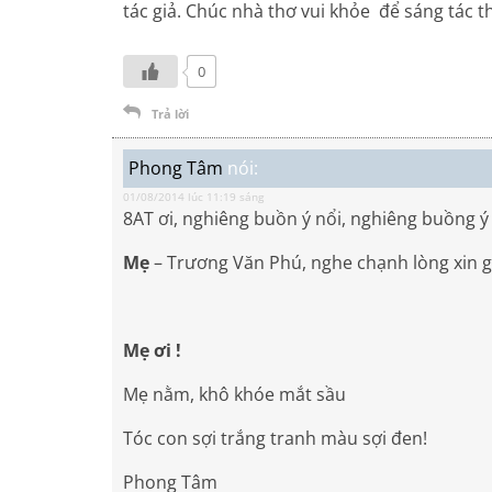
tác giả. Chúc nhà thơ vui khỏe để sáng tác t
0
Trả lời
Phong Tâm
nói:
01/08/2014 lúc 11:19 sáng
8AT ơi, nghiêng buồn ý nổi, nghiêng buồng ý
Mẹ
– Trương Văn Phú, nghe chạnh lòng xin g
Mẹ ơi !
Mẹ nằm, khô khóe mắt sầu
Tóc con sợi trắng tranh màu sợi đen!
Phong Tâm