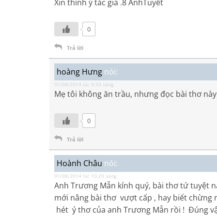
Xin thỉnh ý tác giả .8 AnhTuyết
0
Trả lời
hoàng Hưng
nói:
01/08/2014 lúc 9:33 sáng
Mẹ tôi không ăn trầu, nhưng đọc bài thơ nà
0
Trả lời
Hoành Châu
nói:
01/08/2014 lúc 10:20 sáng
Anh Trương Mẫn kính quý, bài thơ tứ tuyệt n
mới nâng bài thơ vượt cấp , hay biết chừng n
hét ý thơ của anh Trương Mẫn rồi ! Đúng v