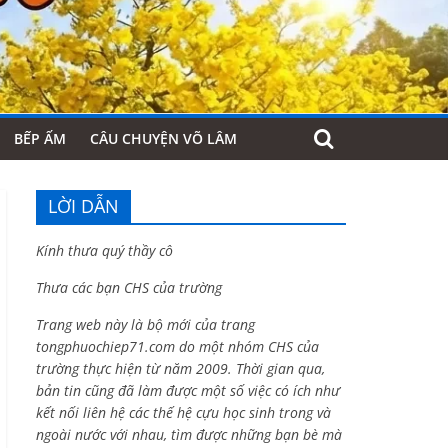
BẾP ẤM
CÂU CHUYỆN VÕ LÂM
LỜI DẪN
Kính thưa quý thầy cô
Thưa các bạn CHS của trường
Trang web này là bộ mới của trang
tongphuochiep71.com do một nhóm CHS của
trường thực hiện từ năm 2009. Thời gian qua,
bản tin cũng đã làm được một số việc có ích như
kết nối liên hệ các thế hệ cựu học sinh trong và
ngoài nước với nhau, tìm được những bạn bè mà