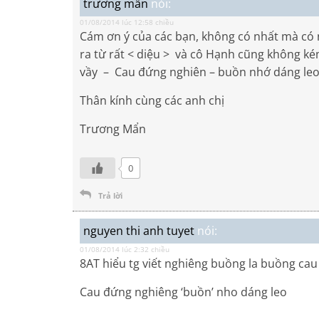
trương mẫn
nói:
01/08/2014 lúc 12:58 chiều
Cám ơn ý của các bạn, không có nhất mà có
ra từ rất < diệu > và cô Hạnh cũng không kém.
vầy – Cau đứng nghiên – buồn nhớ dáng leo
Thân kính cùng các anh chị
Trương Mẩn
0
Trả lời
nguyen thi anh tuyet
nói:
01/08/2014 lúc 2:32 chiều
8AT hiểu tg viết nghiêng buồng la buồng ca
Cau đứng nghiêng ‘buồn’ nho dáng leo