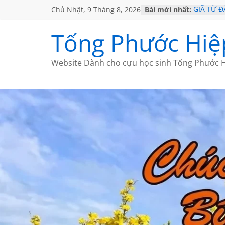
Chủ Nhật, 9 Tháng 8, 2026
Bài mới nhất:
GIÃ TỪ Đ
SÀI GÒN
KHÔNG Đ
Tống Phước Hiệ
KHÔNG Đ
CHÙM TH
Website Dành cho cựu học sinh Tống Phước H