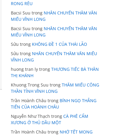
RONG RÊU
Bacsi Suu
trong
NHÂN CHUYẾN THĂM VĂN
MIẾU VĨNH LONG
Bacsi Suu
trong
NHÂN CHUYẾN THĂM VĂN
MIẾU VĨNH LONG
Sửu
trong
KHÔNG ĐỀ 1 CỦA THÁI LÃO
Sửu
trong
NHÂN CHUYẾN THĂM VĂN MIẾU
VĨNH LONG
huong tran ly
trong
THƯƠNG TIẾC BÀ THÂN
THỊ KHÁNH
Khuong Trong Suu
trong
THĂM MIẾU CÔNG
THẦN TỈNH VĨNH LONG
Trần Hoành Châu
trong
BÍNH NGỌ THẲNG
TIẾN CỦA HOÀNH CHÂU
Nguyễn Như Thạch
trong
CÀ PHÊ CẨM
XƯƠNG Ở THỦ DẦU MỘT
Trần Hoành Châu
trong
NHỚ TẾT MONG