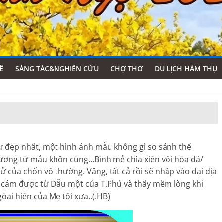
Ê
SÁNG TÁC&NGHIÊN CỨU
CHỢ THƠ
DU LỊCH HÀM THỤ
 đẹp nhất, một hình ảnh mẫu không gì so sánh thế
thương từ mẫu khôn cùng…Bình mẻ chìa xiên vôi hóa đá/
 Tử của chốn vô thường. Vâng, tất cả rồi sẽ nhập vào đại địa
ôi cảm được từ Dẫu một của T.Phú và thấy mềm lòng khi
ai hiên của Mẹ tôi xưa..(.HB)