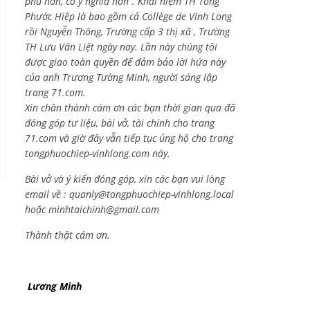
phú hơn, có ý nghĩa hơn”. Khái niệm TH Tống
Phước Hiệp là bao gồm cả
Collège de Vinh Long
rồi Nguyễn Thông,
Trường cấp 3 thị xã , Trường
TH Lưu Văn Liệt ngày nay. Lần này chúng tôi
được giao toàn quyền để đảm bảo lời hứa này
của anh Trương Tường Minh, người sáng lập
trang 71.com.
Xin chân thành cám ơn các bạn thời gian qua đã
đóng góp tư liệu, bài vở, tài chính cho trang
71.com và giờ đây vẫn tiếp tục ủng hộ cho trang
tongphuochiep-vinhlong.com này.
Bài vở và ý kiến đóng góp, xin các bạn vui lòng
email về :
quanly@tongphuochiep-vinhlong.local
hoặc
minhtaichinh@gmail.com
Thành thật cám ơn.
Lương Minh