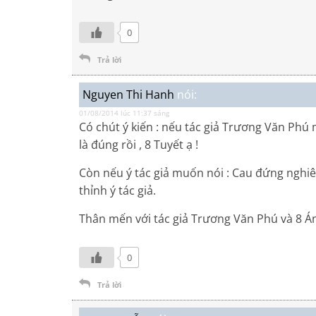
0
Trả lời
Nguyen Thi Hanh
nói:
01/08/2014 lúc 11:37 sáng
Có chút ý kiến : nếu tác giả Trương Văn Phú
là đúng rồi , 8 Tuyết ạ !
Còn nếu ý tác giả muốn nói : Cau đứng nghi
thỉnh ý tác giả.
Thân mến với tác giả Trương Văn Phú và 8 Á
0
Trả lời