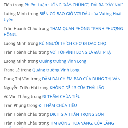
Tiến
trong
Phiếm Luận :UỐNG “XÂY-CHỪNG”, ĐÁI RA “XÂY NẠI”
Lương Minh
trong
BIỂN CÓ BAO GIỜ VƠI ĐÂU của Vương Hoài
Uyên
Trần Hoành Châu
trong
THAM QUAN PHÒNG TRANH PHƯỢNG
HỒNG.
Luong Minh
trong
RỦ NGƯỜI THÍCH CHỢ ĐI DẠO CHỢ
Trần Hoành Châu
trong
VỚI TÔI-VĨNH LONG LÀ ĐẤT PHẬT
Luong Minh
trong
Quảng trường Vĩnh Long
Franc Lê
trong
Quảng trường Vĩnh Long
Dung Thị Vân
trong
DẶM DÀI CHIÊM BAO CỦA DUNG THỊ VÂN
Nguyễn Triệu Hải
trong
KHÔNG ĐỀ 13 CỦA THÁI LÃO
Võ Văn Thắng
trong
ĐI THĂM CHÙA TIÊU
Trần Phụng
trong
ĐI THĂM CHÙA TIÊU
Trần Hoành Châu
trong
DICH GIẢ THÂN TRỌNG SƠN
Trần Hoành Châu
trong
TÍM ĐỘNG HOA VÀNG. CỦA LÃNG