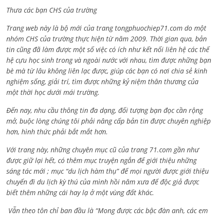
Thưa các bạn CHS của trường
Trang web này là bộ mới của trang tongphuochiep71.com do một
nhóm CHS của trường thực hiện từ năm 2009. Thời gian qua, bản
tin cũng đã làm được một số việc có ích như kết nối liên hệ các thế
hệ cựu học sinh trong và ngoài nước với nhau, tìm được những bạn
bè mà từ lâu không liên lạc được, giúp các bạn có nơi chia sẻ kinh
nghiệm sống, giải trí, tìm được những kỷ niệm thân thương của
một thời học dưới mái trường.
Đến nay, nhu cầu thông tin đa dạng, đối tượng bạn đọc cần rộng
mở, buộc lòng chúng tôi phải nâng cấp bản tin được chuyên nghiệp
hơn, hình thức phải bắt mắt hơn.
Với trang này, những chuyên mục cũ của trang 71.com gần như
được giữ lại hết, có thêm mục truyện ngắn để giới thiệu những
sáng tác mới ; mục “du lịch hàm thụ” để mọi người được giới thiệu
chuyến đi du lịch kỳ thú của mình hồi năm xưa để độc giả được
biết thêm những cái hay lạ ở một vùng đất khác.
Vẫn theo tôn chỉ ban đầu là “Mong được các bậc đàn anh, các em