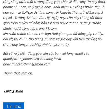
từng sống dưới mái trường đóng góp, chia sẻ để trang tin này được
phong phú hơn, có ý nghĩa hơn”. Khái niệm TH Tống Phước Hiệp là
bao gồm cả
Collège de Vinh Long rồi Nguyễn Thông,
Trường cấp 3
thị xã , Trường TH Lưu Văn Liệt ngày nay. Lần này chúng tôi được
giao toàn quyền để đảm bảo lời hứa này của anh Trương Tường
Minh, người sáng lập trang 71.com.
Xin chân thành cám ơn các bạn thời gian qua đã đóng góp tư liệu,
bài vở, tài chính cho trang 71.com và giờ đây vẫn tiếp tục ủng hộ
cho trang tongphuochiep-vinhlong.com này.
Bài vở và ý kiến đóng góp, xin các bạn vui lòng email về :
quanly@tongphuochiep-vinhlong.local
hoặc
minhtaichinh@gmail.com
Thành thật cám ơn.
Lương Minh
Tin nhà