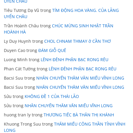
UYỂN CHÂU
Tiêu Tương Dạ Vũ
trong
TÍM ĐỘNG HOA VÀNG. CỦA LÃNG
UYỂN CHÂU
Trần Hoành Châu
trong
CHÚC MỪNG SINH NHẬT TRẦN
HOÀNH HÀ
Ly Duy Huynh
trong
CHOL CHNAM THMAY ở CẦN THƠ
Duyen Cao
trong
ĐÁM GIỖ QUÊ
Luong Minh
trong
LÊNH ĐÊNH PHẬN BẠC RONG RÊU
Phan Cát Tường
trong
LÊNH ĐÊNH PHẬN BẠC RONG RÊU
Bacsi Suu
trong
NHÂN CHUYẾN THĂM VĂN MIẾU VĨNH LONG
Bacsi Suu
trong
NHÂN CHUYẾN THĂM VĂN MIẾU VĨNH LONG
Sửu
trong
KHÔNG ĐỀ 1 CỦA THÁI LÃO
Sửu
trong
NHÂN CHUYẾN THĂM VĂN MIẾU VĨNH LONG
huong tran ly
trong
THƯƠNG TIẾC BÀ THÂN THỊ KHÁNH
Khuong Trong Suu
trong
THĂM MIẾU CÔNG THẦN TỈNH VĨNH
LONG