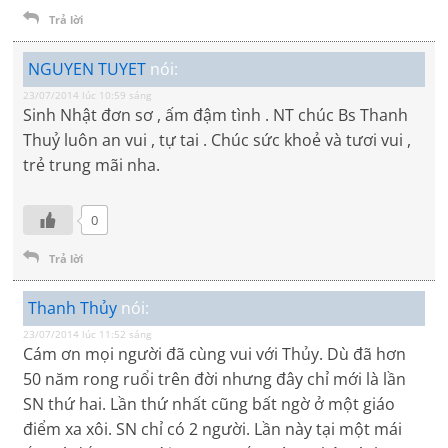
Trả lời
NGUYEN TUYET
nói:
23/07/2014 lúc 10:59 sáng
Sinh Nhật đơn sơ , ấm đậm tình . NT chúc Bs Thanh
Thuỷ luôn an vui , tự tai . Chúc sức khoẻ và tươi vui ,
trẻ trung mãi nha.
0
Trả lời
Thanh Thủy
nói:
23/07/2014 lúc 11:52 sáng
Cám ơn mọi người đã cùng vui với Thủy. Dù đã hơn
50 năm rong ruổi trên đời nhưng đây chỉ mới là lần
SN thứ hai. Lần thứ nhất cũng bất ngờ ở một giáo
điểm xa xôi. SN chỉ có 2 người. Lần này tại một mái