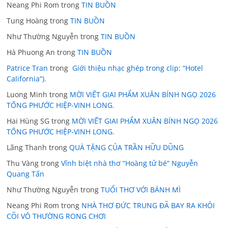
Neang Phi Rom
trong
TIN BUỒN
Tung Hoàng
trong
TIN BUỒN
Như Thường Nguyễn
trong
TIN BUỒN
Hà Phuong An
trong
TIN BUỒN
Patrice Tran
trong
Giới thiệu nhạc ghép trong clip: “Hotel
California”).
Luong Minh
trong
MỜI VIẾT GIAI PHẨM XUÂN BÍNH NGỌ 2026
TỐNG PHƯỚC HIỆP-VINH LONG.
Hai Hùng SG
trong
MỜI VIẾT GIAI PHẨM XUÂN BÍNH NGỌ 2026
TỐNG PHƯỚC HIỆP-VINH LONG.
Lãng Thanh
trong
QUÀ TẶNG CỦA TRẦN HỮU DŨNG
Thu Vàng
trong
Vĩnh biệt nhà thơ “Hoàng tử bé” Nguyễn
Quang Tấn
Như Thường Nguyễn
trong
TUỔI THƠ VỚI BÁNH MÌ
Neang Phi Rom
trong
NHÀ THƠ ĐỨC TRUNG ĐÃ BAY RA KHỎI
CÕI VÔ THƯỜNG RONG CHƠI