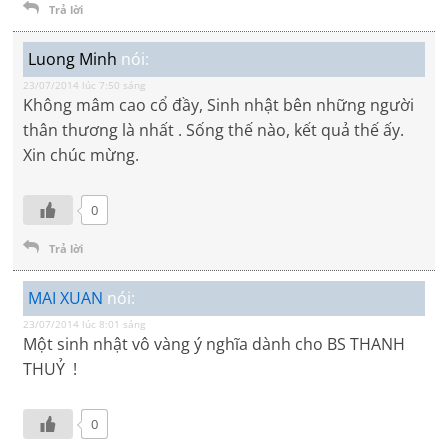
Trả lời
Luong Minh
nói:
23/07/2014 lúc 7:50 sáng
Không mâm cao cổ đầy, Sinh nhật bên những người
thân thương là nhất . Sống thế nào, kết quả thế ấy.
Xin chúc mừng.
0
Trả lời
MAI XUAN
nói:
23/07/2014 lúc 8:01 sáng
Một sinh nhật vô vàng ý nghĩa dành cho BS THANH
THUỶ !
0