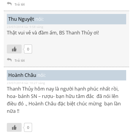
Trả lời
Thu Nguyệt
nói:
23/07/2014 lúc 9:58 sáng
Thật vui vẻ và đầm ấm, BS Thanh Thủy ơi!
0
Trả lời
Hoành Châu
nói:
23/07/2014 lúc 10:27 sáng
Thanh Thủy hôm nay là người hạnh phúc nhất rồi,
hoa- bánh SN – rượu- bạn hữu tâm đắc đã nói lên
điều đó ., Hoành Châu đặc biệt chúc mừng bạn lần
nữa !!
0