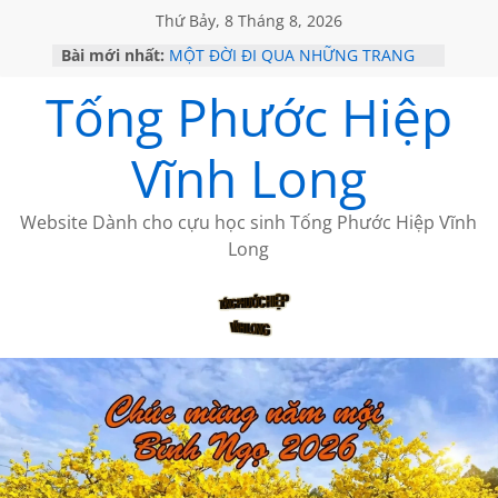
Thứ Bảy, 8 Tháng 8, 2026
Bài mới nhất:
MỘT ĐỜI ĐI QUA NHỮNG TRANG
SÁCH
Tống Phước Hiệp
KHÔNG ĐỀ 19 CỦA THÁI LÃO
CHÙM THƠ CỦA BÍCH HÀ
GIÃ TỪ ĐÀ LẠT của ANTH ĐOÀN
Vĩnh Long
HỌC SỬ HỒI XƯA
Website Dành cho cựu học sinh Tống Phước Hiệp Vĩnh
Long