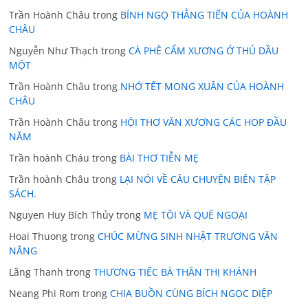
Trần Hoành Châu
trong
BÍNH NGỌ THẲNG TIẾN CỦA HOÀNH
CHÂU
Nguyễn Như Thạch
trong
CÀ PHÊ CẨM XƯƠNG Ở THỦ DẦU
MỘT
Trần Hoành Châu
trong
NHỚ TẾT MONG XUÂN CỦA HOÀNH
CHÂU
Trần Hoành Châu
trong
HỘI THƠ VĂN XƯƠNG CÁC HOP ĐẦU
NĂM
Trần hoành Cháu
trong
BÀI THƠ TIỄN MẸ
Trần hoành Châu
trong
LẠI NÓI VỀ CÂU CHUYỆN BIÊN TẬP
SÁCH.
Nguyen Huy Bích Thủy
trong
MẸ TÔI VÀ QUÊ NGOẠI
Hoai Thuong
trong
CHÚC MỪNG SINH NHẬT TRƯƠNG VĂN
NĂNG
Lãng Thanh
trong
THƯƠNG TIẾC BÀ THÂN THỊ KHÁNH
Neang Phi Rom
trong
CHIA BUỒN CÙNG BÍCH NGỌC DIỆP