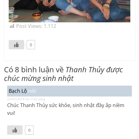
Post Views:
1.112
0
Có 8 bình luận về
Thanh Thủy được
chúc mừng sinh nhật
Bạch Lộ
nói:
23/07/2014 lúc 7:42 sáng
Chúc Thanh Thủy sức khỏe, sinh nhật đầy ắp niềm
vui!
0