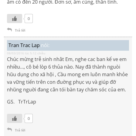
ấm có đến 20 người. Đơn sơ, ấm cúng, thân tình.
0
Trả lời
Tran Trac Lap
nói:
08/03/2016 lúc 5:12 chiều
Chúc mừng trễ sinh nhât Em, nghe cac ban kể ve em
nhiều…, cô bé lòp 6 thủa nào. Nay đã thành nguòi
hũu dụng cho xã hội , Cầu mong em luôn manh khỏe
va vững tiến trên con đuờng phục vụ và giúp đỡ
nhũng nguời đang cân tói bàn tay chăm sóc của em.
GS. TrTrLap
0
Trả lời