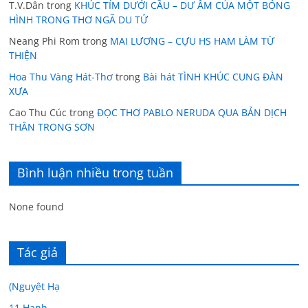
T.V.Dân
trong
KHÚC TÍM DƯỚI CẦU – DƯ ÂM CỦA MỘT BÓNG
HÌNH TRONG THƠ NGÃ DU TỬ
Neang Phi Rom
trong
MAI LƯƠNG – CỰU HS HAM LÀM TỪ
THIỆN
Hoa Thu Vàng Hát-Thơ
trong
Bài hát TÌNH KHÚC CUNG ĐÀN
XƯA
Cao Thu Cúc
trong
ĐỌC THƠ PABLO NERUDA QUA BẢN DỊCH
THÂN TRONG SƠN
Bình luận nhiều trong tuần
None found
Tác giả
(Nguyệt Hạ
11 Hạnh