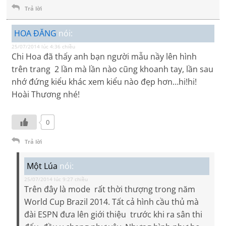
Trả lời
HOA ĐĂNG
nói:
25/07/2014 lúc 4:36 chiều
Chi Hoa đã thấy anh bạn người mẫu nầy lên hình
trên trang 2 lần mà lần nào cũng khoanh tay, lần sau
nhớ đứng kiểu khác xem kiểu nào đẹp hơn…hi!hi!
Hoài Thương nhé!
0
Trả lời
Một Lúa
nói:
25/07/2014 lúc 9:27 chiều
Trên đây là mode rất thời thượng trong năm
World Cup Brazil 2014. Tất cả hình cầu thủ mà
đài ESPN đưa lên giới thiệu trước khi ra sân thi