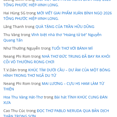
TỐNG PHƯỚC HIỆP-VINH LONG.
Hai Hùng SG
trong
MỜI VIẾT GIAI PHẨM XUÂN BÍNH NGỌ 2026
TỐNG PHƯỚC HIỆP-VINH LONG.
Lãng Thanh
trong
QUÀ TẶNG CỦA TRẦN HỮU DŨNG
Thu Vàng
trong
Vĩnh biệt nhà thơ “Hoàng tử bé” Nguyễn
Quang Tấn
Như Thường Nguyễn
trong
TUỔI THƠ VỚI BÁNH MÌ
Neang Phi Rom
trong
NHÀ THƠ ĐỨC TRUNG ĐÃ BAY RA KHỎI
CÕI VÔ THƯỜNG RONG CHƠI
T.V.Dân
trong
KHÚC TÍM DƯỚI CẦU – DƯ ÂM CỦA MỘT BÓNG
HÌNH TRONG THƠ NGÃ DU TỬ
Neang Phi Rom
trong
MAI LƯƠNG – CỰU HS HAM LÀM TỪ
THIỆN
Hoa Thu Vàng Hát-Thơ
trong
Bài hát TÌNH KHÚC CUNG ĐÀN
XƯA
Cao Thu Cúc
trong
ĐỌC THƠ PABLO NERUDA QUA BẢN DỊCH
THÂN TRONG SƠN