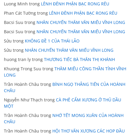
Luong Minh
trong
LÊNH ĐÊNH PHẬN BẠC RONG RÊU
Phan Cát Tường
trong
LÊNH ĐÊNH PHẬN BẠC RONG RÊU
Bacsi Suu
trong
NHÂN CHUYẾN THĂM VĂN MIẾU VĨNH LONG
Bacsi Suu
trong
NHÂN CHUYẾN THĂM VĂN MIẾU VĨNH LONG
Sửu
trong
KHÔNG ĐỀ 1 CỦA THÁI LÃO
Sửu
trong
NHÂN CHUYẾN THĂM VĂN MIẾU VĨNH LONG
huong tran ly
trong
THƯƠNG TIẾC BÀ THÂN THỊ KHÁNH
Khuong Trong Suu
trong
THĂM MIẾU CÔNG THẦN TỈNH VĨNH
LONG
Trần Hoành Châu
trong
BÍNH NGỌ THẲNG TIẾN CỦA HOÀNH
CHÂU
Nguyễn Như Thạch
trong
CÀ PHÊ CẨM XƯƠNG Ở THỦ DẦU
MỘT
Trần Hoành Châu
trong
NHỚ TẾT MONG XUÂN CỦA HOÀNH
CHÂU
Trần Hoành Châu
trong
HỘI THƠ VĂN XƯƠNG CÁC HOP ĐẦU