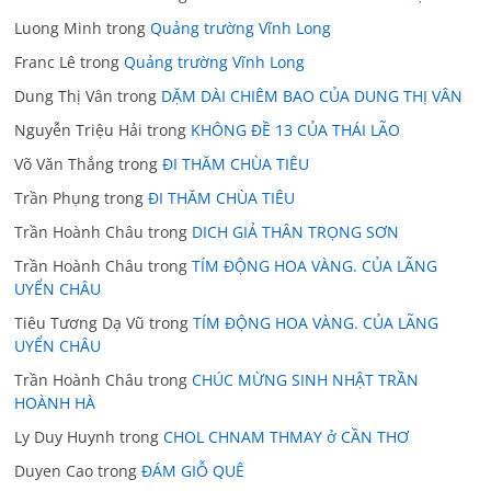
Luong Minh
trong
Quảng trường Vĩnh Long
Franc Lê
trong
Quảng trường Vĩnh Long
Dung Thị Vân
trong
DẶM DÀI CHIÊM BAO CỦA DUNG THỊ VÂN
Nguyễn Triệu Hải
trong
KHÔNG ĐỀ 13 CỦA THÁI LÃO
Võ Văn Thắng
trong
ĐI THĂM CHÙA TIÊU
Trần Phụng
trong
ĐI THĂM CHÙA TIÊU
Trần Hoành Châu
trong
DICH GIẢ THÂN TRỌNG SƠN
Trần Hoành Châu
trong
TÍM ĐỘNG HOA VÀNG. CỦA LÃNG
UYỂN CHÂU
Tiêu Tương Dạ Vũ
trong
TÍM ĐỘNG HOA VÀNG. CỦA LÃNG
UYỂN CHÂU
Trần Hoành Châu
trong
CHÚC MỪNG SINH NHẬT TRẦN
HOÀNH HÀ
Ly Duy Huynh
trong
CHOL CHNAM THMAY ở CẦN THƠ
Duyen Cao
trong
ĐÁM GIỖ QUÊ