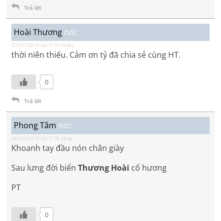
Trả lời
Hoài Thương
nói:
27/07/2014 lúc 1:10 chiều
thời niên thiếu. Cảm ơn tỷ đã chia sẻ cùng HT.
0
Trả lời
Phong Tâm
nói:
28/07/2014 lúc 7:18 sáng
Khoanh tay đầu nón chân giày
Sau lưng đời biển
Thương Hoài
cố hương
PT
0