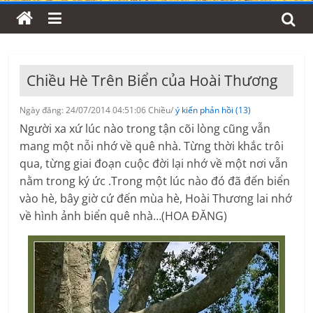
Chiều Hè Trên Biển của Hoài Thương
Ngày đăng: 24/07/2014 04:51:06 Chiều/
ý kiến phản hồi (13)
Người xa xứ lúc nào trong tận cõi lòng cũng vẫn
mang một nỗi nhớ về quê nhà. Từng thời khắc trôi
qua, từng giai đoạn cuộc đời lại nhớ về một nơi vẫn
nằm trong ký ức .Trong một lúc nào đó đã đến biển
vào hè, bây giờ cứ đến mùa hè, Hoài Thương lai nhớ
về hình ảnh biển quê nhà…(HOA ĐĂNG)