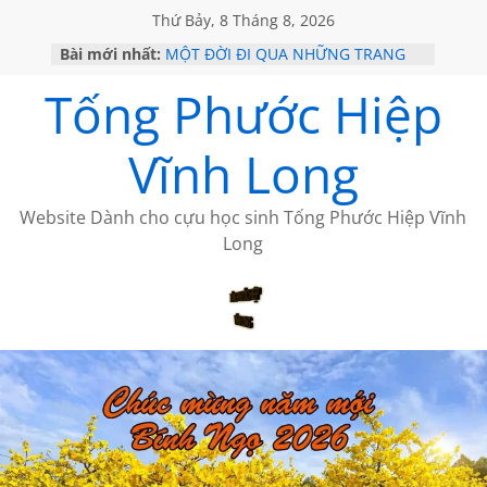
Thứ Bảy, 8 Tháng 8, 2026
Bài mới nhất:
MỘT ĐỜI ĐI QUA NHỮNG TRANG
SÁCH
Tống Phước Hiệp
KHÔNG ĐỀ 19 CỦA THÁI LÃO
CHÙM THƠ CỦA BÍCH HÀ
GIÃ TỪ ĐÀ LẠT của ANTH ĐOÀN
Vĩnh Long
HỌC SỬ HỒI XƯA
Website Dành cho cựu học sinh Tống Phước Hiệp Vĩnh
Long