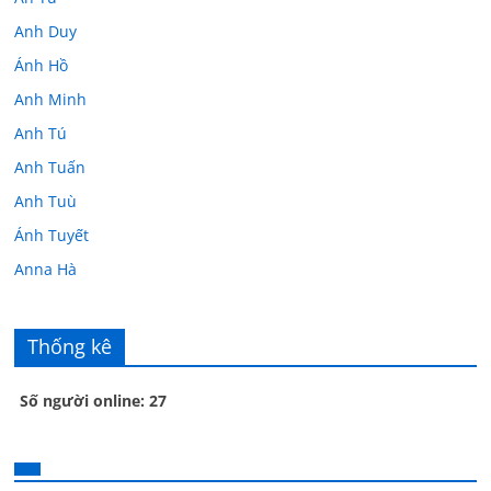
Anh Duy
Ánh Hồ
Anh Minh
Anh Tú
Anh Tuấn
Anh Tuù
Ánh Tuyết
Anna Hà
Anth Đoàn
Âu Tú Vân
Thống kê
Bác sĩ Hoa
Số người online: 27
Bác sĩ Stephen Mak
Bác Đạt
Bác Đạt