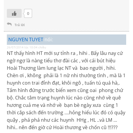
0
Trả lời
NGUYEN TUYET
nói:
26/07/2014 lúc 10:04 chiều
NT thấy hình HT mới sự tỉnh ra , hihi . Bấy lâu nay cứ
ngờ ngợ là nàng tiểu thơ đài các , với cái bút hiệu
Hoài Thương làm lung lạc NT và bao người , hihi.
Chèn ơi , không phải là 1 nữ nhi thường tình , mà là 1
huynh con trai đỉnh đạt, khôi ngô , tuấn tú quá hà,.
Tấm hình đứng trước biển xem cũng oai phong chứ
bộ. Chắc tâm trạng huynh lúc nào cũng nhớ về quê
hương cuả mẹ và nhớ về bạn bè ngày xưa cùng 1
thời cắp sách đến trường ….hỏng hiểu lúc đó có quậy
quậy , phá phá như các huynh HHg , HL ..và LM …
hihi.. nên đến giờ cứ Hoài thương về chốn cũ !!!???