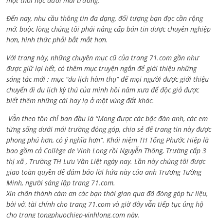
một thời học dưới mái trường.
Đến nay, nhu cầu thông tin đa dạng, đối tượng bạn đọc cần rộng
mở, buộc lòng chúng tôi phải nâng cấp bản tin được chuyên nghiệp
hơn, hình thức phải bắt mắt hơn.
Với trang này, những chuyên mục cũ của trang 71.com gần như
được giữ lại hết, có thêm mục truyện ngắn để giới thiệu những
sáng tác mới ; mục “du lịch hàm thụ” để mọi người được giới thiệu
chuyến đi du lịch kỳ thú của mình hồi năm xưa để độc giả được
biết thêm những cái hay lạ ở một vùng đất khác.
Vẫn theo tôn chỉ ban đầu là “Mong được các bậc đàn anh, các em
từng sống dưới mái trường đóng góp, chia sẻ để trang tin này được
phong phú hơn, có ý nghĩa hơn”. Khái niệm TH Tống Phước Hiệp là
bao gồm cả
Collège de Vinh Long rồi Nguyễn Thông,
Trường cấp 3
thị xã , Trường TH Lưu Văn Liệt ngày nay. Lần này chúng tôi được
giao toàn quyền để đảm bảo lời hứa này của anh Trương Tường
Minh, người sáng lập trang 71.com.
Xin chân thành cám ơn các bạn thời gian qua đã đóng góp tư liệu,
bài vở, tài chính cho trang 71.com và giờ đây vẫn tiếp tục ủng hộ
cho trang tongphuochiep-vinhlong.com này.