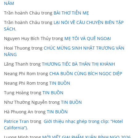
NĂM
Trần hoành Cháu
trong
BÀI THƠ TIỄN MẸ
Trần hoành Châu
trong
LẠI NÓI VỀ CÂU CHUYỆN BIÊN TẬP
SÁCH.
Nguyen Huy Bích Thủy
trong
MẸ TÔI VÀ QUÊ NGOẠI
Hoai Thuong
trong
CHÚC MỪNG SINH NHẬT TRƯƠNG VĂN
NĂNG
Lãng Thanh
trong
THƯƠNG TIẾC BÀ THÂN THỊ KHÁNH
Neang Phi Rom
trong
CHIA BUỒN CÙNG BÍCH NGỌC DIỆP
Neang Phi Rom
trong
TIN BUỒN
Tung Hoàng
trong
TIN BUỒN
Như Thường Nguyễn
trong
TIN BUỒN
Hà Phuong An
trong
TIN BUỒN
Patrice Tran
trong
Giới thiệu nhạc ghép trong clip: “Hotel
California”).
Luong Minh
trong
MỜI VIẾT GIAI PHẨM XUÂN BÍNH NGỌ 2026