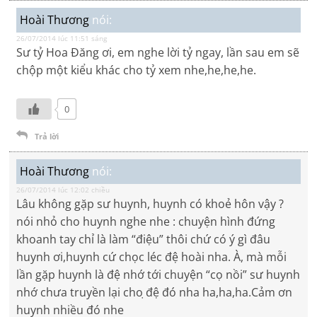
Hoài Thương
nói:
26/07/2014 lúc 11:51 sáng
Sư tỷ Hoa Đăng ơi, em nghe lời tỷ ngay, lần sau em sẽ
chộp một kiểu khác cho tỷ xem nhe,he,he,he.
0
Trả lời
Hoài Thương
nói:
26/07/2014 lúc 12:02 chiều
Lâu không gặp sư huynh, huynh có khoẻ hôn vậy ?
nói nhỏ cho huynh nghe nhe : chuyện hình đứng
khoanh tay chỉ là làm “điệu” thôi chứ có ý gì đâu
huynh ơi,huynh cứ chọc léc đệ hoài nha. À, mà mỗi
lần gặp huynh là đệ nhớ tới chuyện “cọ nồi” sư huynh
nhớ chưa truyền lại cho ̣đệ đó nha ha,ha,ha.Cảm ơn
huynh nhiều đó nhe