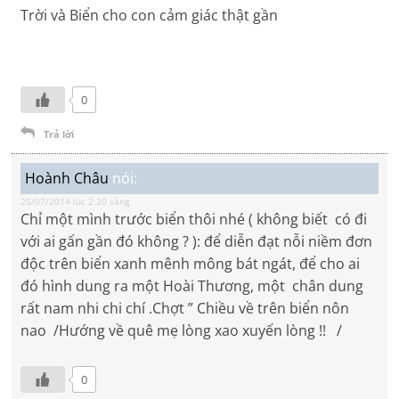
Trời và Biển cho con cảm giác thật gần
0
Trả lời
Hoành Châu
nói:
25/07/2014 lúc 2:20 sáng
Chỉ một mình trước biển thôi nhé ( không biết có đi
với ai gấn gần đó không ? ): để diễn đạt nỗi niềm đơn
độc trên biển xanh mênh mông bát ngát, để cho ai
đó hình dung ra một Hoài Thương, một chân dung
rất nam nhi chi chí .Chợt ” Chiều về trên biển nôn
nao /Hướng về quê mẹ lòng xao xuyến lòng !! /
0