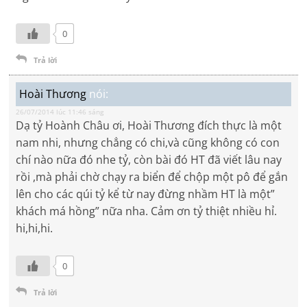
0
Trả lời
Hoài Thương
nói:
26/07/2014 lúc 11:46 sáng
Dạ tỷ Hoành Châu ơi, Hoài Thương đích thực là một
nam nhi, nhưng chẳng có chi,và cũng không có con
chí nào nữa đó nhe tỷ, còn bài đó HT đã viết lâu nay
rồi ,mà phải chờ chạy ra biển để chộp một pô để gắn
lên cho các qúi tỷ kể từ nay đừng nhầm HT là một”
khách má hồng” nữa nha. Cảm ơn tỷ thiệt nhiều hỉ.
hi,hi,hi.
0
Trả lời