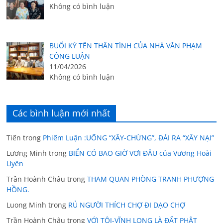
Không có bình luận
BUỔI KÝ TÊN THÂN TÌNH CỦA NHÀ VĂN PHẠM
CÔNG LUẬN
11/04/2026
Không có bình luận
Các bình luận mới nhất
Tiến
trong
Phiếm Luận :UỐNG “XÂY-CHỪNG”, ĐÁI RA “XÂY NẠI”
Lương Minh
trong
BIỂN CÓ BAO GIỜ VƠI ĐÂU của Vương Hoài
Uyên
Trần Hoành Châu
trong
THAM QUAN PHÒNG TRANH PHƯỢNG
HỒNG.
Luong Minh
trong
RỦ NGƯỜI THÍCH CHỢ ĐI DẠO CHỢ
Trần Hoành Châu
trong
VỚI TÔI-VĨNH LONG LÀ ĐẤT PHẬT