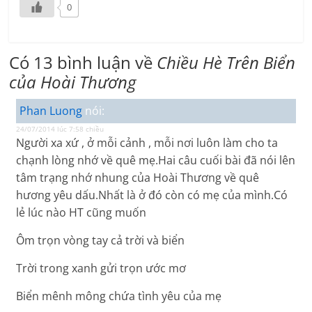
0
Có 13 bình luận về
Chiều Hè Trên Biển
của Hoài Thương
Phan Luong
nói:
24/07/2014 lúc 7:58 chiều
Người xa xứ , ở mỗi cảnh , mỗi nơi luôn làm cho ta
chạnh lòng nhớ về quê mẹ.Hai câu cuối bài đã nói lên
tâm trạng nhớ nhung của Hoài Thương về quê
hương yêu dấu.Nhất là ở đó còn có mẹ của mình.Có
lẻ lúc nào HT cũng muốn
Ôm trọn vòng tay cả trời và biển
Trời trong xanh gửi trọn ước mơ
Biển mênh mông chứa tình yêu của mẹ