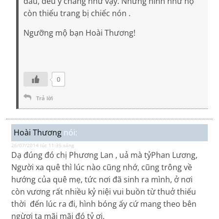
đấu, đều y chang như vậy. Nhưng hình như họ
còn thiếu trang bị chiếc nón .
Ngưỡng mộ bạn Hoài Thương!
0
Trả lời
Hoài Thương
nói:
26/07/2014 lúc 11:35 sáng
Dạ đúng đó chị Phương Lan , uả mà tỷPhan Lương,
Người xa quê thì lúc nào cũng nhớ, cũng trông về
hướng của quê mẹ, tức nơi đã sinh ra mình, ở nơi
còn vương rất nhiều kỷ niệi vui buồn từ thuở thiếu
thời đến lúc ra đi, hình bóng ấy cứ mang theo bên
ngừơi ta mãi mãi đó tỷ ơi.