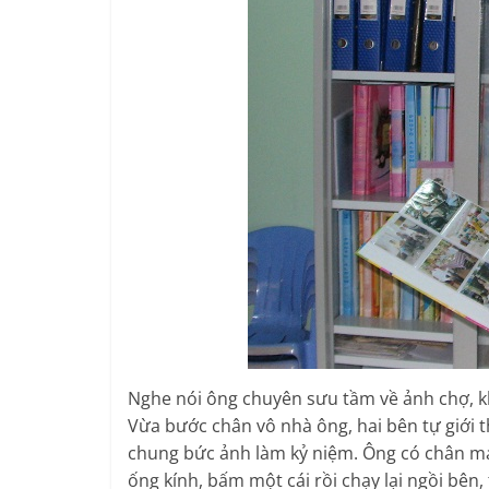
Nghe nói ông chuyên sưu tầm về ảnh chợ, kh
Vừa bước chân vô nhà ông, hai bên tự giới 
chung bức ảnh làm kỷ niệm. Ông có chân má
ống kính, bấm một cái rồi chạy lại ngồi bên,