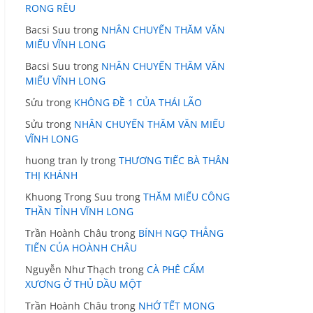
RONG RÊU
Bacsi Suu
trong
NHÂN CHUYẾN THĂM VĂN
MIẾU VĨNH LONG
Bacsi Suu
trong
NHÂN CHUYẾN THĂM VĂN
MIẾU VĨNH LONG
Sửu
trong
KHÔNG ĐỀ 1 CỦA THÁI LÃO
Sửu
trong
NHÂN CHUYẾN THĂM VĂN MIẾU
VĨNH LONG
huong tran ly
trong
THƯƠNG TIẾC BÀ THÂN
THỊ KHÁNH
Khuong Trong Suu
trong
THĂM MIẾU CÔNG
THẦN TỈNH VĨNH LONG
Trần Hoành Châu
trong
BÍNH NGỌ THẲNG
TIẾN CỦA HOÀNH CHÂU
Nguyễn Như Thạch
trong
CÀ PHÊ CẨM
XƯƠNG Ở THỦ DẦU MỘT
Trần Hoành Châu
trong
NHỚ TẾT MONG