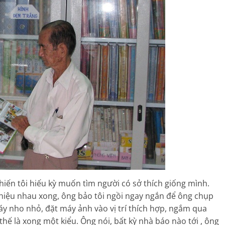
iến tôi hiếu kỳ muốn tìm người có sở thích giống mình.
thiệu nhau xong, ông bảo tôi ngồi ngay ngắn để ông chụp
y nho nhỏ, đặt máy ảnh vào vị trí thích hợp, ngắm qua
 thế là xong một kiểu. Ông nói, bất kỳ nhà báo nào tới , ông