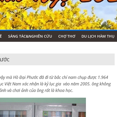
Ê
SÁNG TÁC&NGHIÊN CỨU
CHỢ THƠ
DU LỊCH HÀM THỤ
hước
vậy mà Hồ Đại Phước đã đi từ bắc chí nam chụp được 1.964
lục Việt Nam xác nhận là kỷ lục gia vào năm 2005. ông không
 ảnh và chơi ảnh của ông rất là khoa học
.