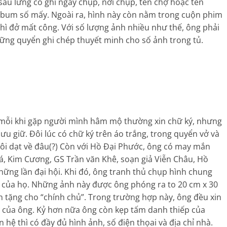
sau lưng có ghi ngày chụp, nơi chụp, tên chợ hoặc tên
album số mấy. Ngoài ra, hình này còn nằm trong cuộn phim
thì đở mất công. Với số lượng ảnh nhiều như thế, ông phải
ững quyển ghi chép thuyết minh cho số ảnh trong tủ.
 mỗi khi gặp người mình hâm mộ thường xin chữ ký, nhưng
ưu giữ. Đôi lúc có chữ ký trên áo trắng, trong quyển vở và
rôi dạt về đâu(?) Còn với Hồ Đại Phước, ông có may mắn
á, Kim Cương, GS Trần văn Khê, soạn giả Viễn Châu, Hồ
hững lần đại hội. Khi đó, ông tranh thủ chụp hình chung
g của họ. Những ảnh này được ông phóng ra to 20 cm x 30
n tặng cho “chính chủ”. Trong trường hợp này, ông đều xin
rữ của ông. Kỷ hơn nữa ông còn kẹp tấm danh thiếp của
 hệ thì có đầy đủ hình ảnh, số điện thọai và địa chỉ nhà.