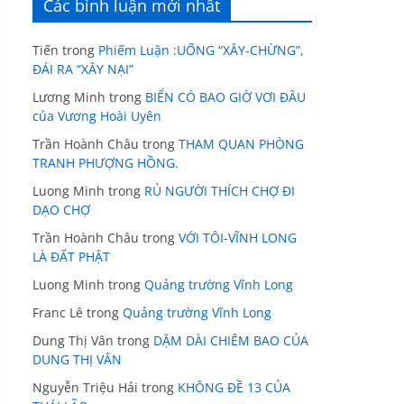
Các bình luận mới nhất
Tiến
trong
Phiếm Luận :UỐNG “XÂY-CHỪNG”,
ĐÁI RA “XÂY NẠI”
Lương Minh
trong
BIỂN CÓ BAO GIỜ VƠI ĐÂU
của Vương Hoài Uyên
Trần Hoành Châu
trong
THAM QUAN PHÒNG
TRANH PHƯỢNG HỒNG.
Luong Minh
trong
RỦ NGƯỜI THÍCH CHỢ ĐI
DẠO CHỢ
Trần Hoành Châu
trong
VỚI TÔI-VĨNH LONG
LÀ ĐẤT PHẬT
Luong Minh
trong
Quảng trường Vĩnh Long
Franc Lê
trong
Quảng trường Vĩnh Long
Dung Thị Vân
trong
DẶM DÀI CHIÊM BAO CỦA
DUNG THỊ VÂN
Nguyễn Triệu Hải
trong
KHÔNG ĐỀ 13 CỦA