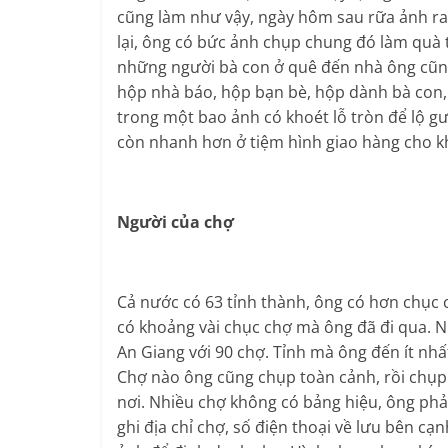
cũng làm như vậy, ngày hôm sau rữa ảnh ra
lại, ông có bức ảnh chụp chung đó làm quà t
những người bà con ở quê đến nhà ông cũng 
hộp nhà báo, hộp bạn bè, hộp dành bà con, 
trong một bao ảnh có khoét lỗ tròn để lộ gư
còn nhanh hơn ở tiệm hình giao hàng cho k
Người của chợ
Cả nước có 63 tỉnh thành, ông có hơn chục 
có khoảng vài chục chợ mà ông đã đi qua. Nh
An Giang với 90 chợ. Tỉnh mà ông đến ít nhấ
Chợ nào ông cũng chụp toàn cảnh, rồi chụp
nơi. Nhiều chợ không có bảng hiệu, ông ph
ghi địa chỉ chợ, số điện thoại về lưu bên c