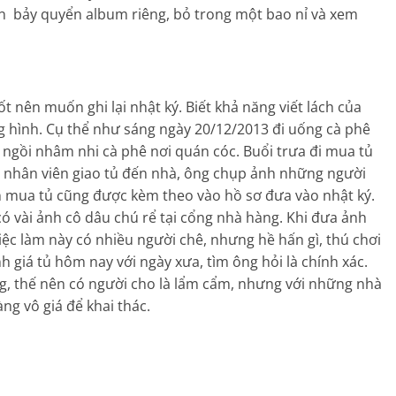
n bảy quyển album riêng, bỏ trong một bao nỉ và xem
t nên muốn ghi lại nhật ký. Biết khả năng viết lách của
g hình. Cụ thể như sáng ngày 20/12/2013 đi uống cà phê
 ngồi nhâm nhi cà phê nơi quán cóc. Buổi trưa đi mua tủ
ất, nhân viên giao tủ đến nhà, ông chụp ảnh những người
n mua tủ cũng được kèm theo vào hồ sơ đưa vào nhật ký.
có vài ảnh cô dâu chú rể tại cổng nhà hàng. Khi đưa ảnh
iệc làm này có nhiều người chê, nhưng hề hấn gì, thú chơi
giá tủ hôm nay với ngày xưa, tìm ông hỏi là chính xác.
ông, thế nên có người cho là lẩm cẩm, nhưng với những nhà
àng vô giá để khai thác.