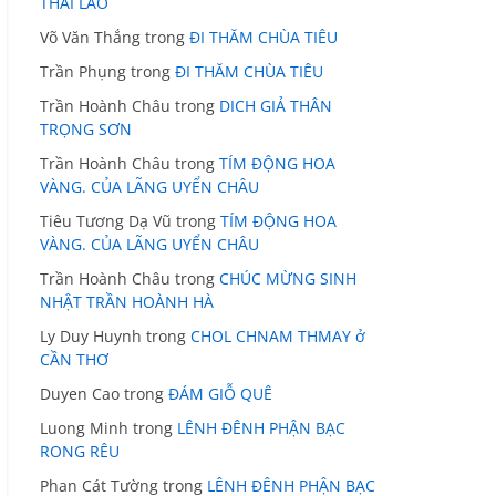
THÁI LÃO
Võ Văn Thắng
trong
ĐI THĂM CHÙA TIÊU
Trần Phụng
trong
ĐI THĂM CHÙA TIÊU
Trần Hoành Châu
trong
DICH GIẢ THÂN
TRỌNG SƠN
Trần Hoành Châu
trong
TÍM ĐỘNG HOA
VÀNG. CỦA LÃNG UYỂN CHÂU
Tiêu Tương Dạ Vũ
trong
TÍM ĐỘNG HOA
VÀNG. CỦA LÃNG UYỂN CHÂU
Trần Hoành Châu
trong
CHÚC MỪNG SINH
NHẬT TRẦN HOÀNH HÀ
Ly Duy Huynh
trong
CHOL CHNAM THMAY ở
CẦN THƠ
Duyen Cao
trong
ĐÁM GIỖ QUÊ
Luong Minh
trong
LÊNH ĐÊNH PHẬN BẠC
RONG RÊU
Phan Cát Tường
trong
LÊNH ĐÊNH PHẬN BẠC