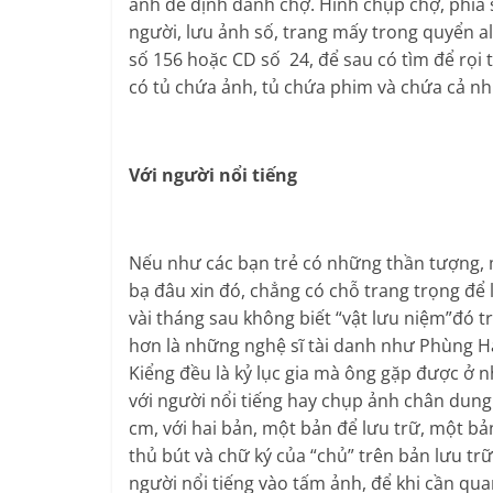
ảnh để định danh chợ. Hình chụp chợ, phía 
người, lưu ảnh số, trang mấy trong quyển 
số 156 hoặc CD số 24, để sau có tìm để rọi 
có tủ chứa ảnh, tủ chứa phim và chứa cả nh
Với người nổi tiếng
Nếu như các bạn trẻ có những thần tượng,
bạ đâu xin đó, chẳng có chỗ trang trọng để l
vài tháng sau không biết “vật lưu niệm”đó t
hơn là những nghệ sĩ tài danh như Phùng H
Kiểng đều là kỷ lục gia mà ông gặp được ở n
với người nổi tiếng hay chụp ảnh chân dun
cm, với hai bản, một bản để lưu trữ, một bả
thủ bút và chữ ký của “chủ” trên bản lưu t
người nổi tiếng vào tấm ảnh, để khi cần quan