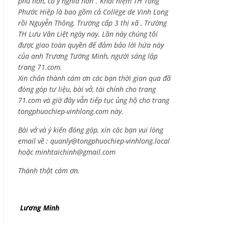
phú hơn, có ý nghĩa hơn”. Khái niệm TH Tống
Phước Hiệp là bao gồm cả
Collège de Vinh Long
rồi Nguyễn Thông,
Trường cấp 3 thị xã , Trường
TH Lưu Văn Liệt ngày nay. Lần này chúng tôi
được giao toàn quyền để đảm bảo lời hứa này
của anh Trương Tường Minh, người sáng lập
trang 71.com.
Xin chân thành cám ơn các bạn thời gian qua đã
đóng góp tư liệu, bài vở, tài chính cho trang
71.com và giờ đây vẫn tiếp tục ủng hộ cho trang
tongphuochiep-vinhlong.com này.
Bài vở và ý kiến đóng góp, xin các bạn vui lòng
email về :
quanly@tongphuochiep-vinhlong.local
hoặc
minhtaichinh@gmail.com
Thành thật cám ơn.
Lương Minh