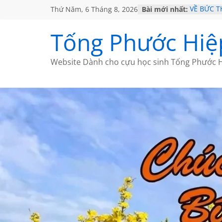
Thứ Năm, 6 Tháng 8, 2026
Bài mới nhất:
VỀ BỨC 
GẶP Ở M
HỌC SỬ 
Tống Phước Hiệ
MỘT ĐỜI
SÁCH
BẤT CHỢ
Website Dành cho cựu học sinh Tống Phước H
CÀ PHÊ 