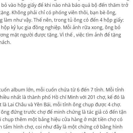
 bỏ vào hộp giấy để khi nào nhà báo quá bộ đến thăm trở
ặng. Không phải chỉ có phóng viên thôi, bạn bè ông,
làm như vậy. Thế nên, trong tủ ông có đến 4 hộp giấy:
hộp kỷ lục gia đồng nghiệp. Mỗi ảnh rữa xong, ông bỏ
ơng mặt người được tặng. Vì thế , việc tìm ảnh để tặng
hách.
cuốn album lớn, mỗi cuốn chứa từ 6 đến 7 tỉnh. Mỗi tỉnh
iều nhất là thành phố Hồ chí Minh với 201 chợ, kế đó là
t là Lai Châu và Yên Bái, mỗi tỉnh ông chụp được 4 chợ.
 ông đứng trước chợ để minh chứng là tác giả có đến tận
ải chụp thêm một bảng hiệu cửa hàng ở mặt tiền chợ có
ạnh tấm hình chợ, coi như đây là một chứng cớ bằng hình