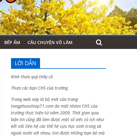
BẾP ẤM
CÂU CHUYỆN VÕ LÂM
LỜI DẪN
Kính thưa quý thầy cô
Thưa các bạn CHS của trường
Trang web này là bộ mới của trang
tongphuochiep71.com do một nhóm CHS của
trường thực hiện từ năm 2009. Thời gian qua,
bản tin cũng đã làm được một số việc có ích như
kết nối liên hệ các thế hệ cựu học sinh trong và
ngoài nước với nhau, tìm được những bạn bè mà