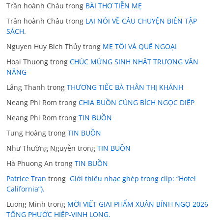
Trần hoành Cháu
trong
BÀI THƠ TIỄN MẸ
Trần hoành Châu
trong
LẠI NÓI VỀ CÂU CHUYỆN BIÊN TẬP
SÁCH.
Nguyen Huy Bích Thủy
trong
MẸ TÔI VÀ QUÊ NGOẠI
Hoai Thuong
trong
CHÚC MỪNG SINH NHẬT TRƯƠNG VĂN
NĂNG
Lãng Thanh
trong
THƯƠNG TIẾC BÀ THÂN THỊ KHÁNH
Neang Phi Rom
trong
CHIA BUỒN CÙNG BÍCH NGỌC DIỆP
Neang Phi Rom
trong
TIN BUỒN
Tung Hoàng
trong
TIN BUỒN
Như Thường Nguyễn
trong
TIN BUỒN
Hà Phuong An
trong
TIN BUỒN
Patrice Tran
trong
Giới thiệu nhạc ghép trong clip: “Hotel
California”).
Luong Minh
trong
MỜI VIẾT GIAI PHẨM XUÂN BÍNH NGỌ 2026
TỐNG PHƯỚC HIỆP-VINH LONG.