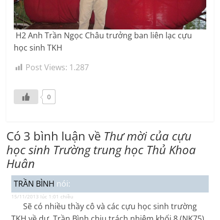
H2 Anh Trần Ngọc Châu trưởng ban liên lạc cựu
học sinh TKH
Post Views:
1.287
0
Có 3 bình luận về
Thư mời của cựu
học sinh Trường trung học Thủ Khoa
Huân
TRẦN BÌNH
nói:
15/11/2013 lúc 1:01 chiều
Sẽ có nhiều thầy cô và các cựu học sinh trường
TKH về dự, Trần Bình chịu trách nhiệm khối 8 (NK75)