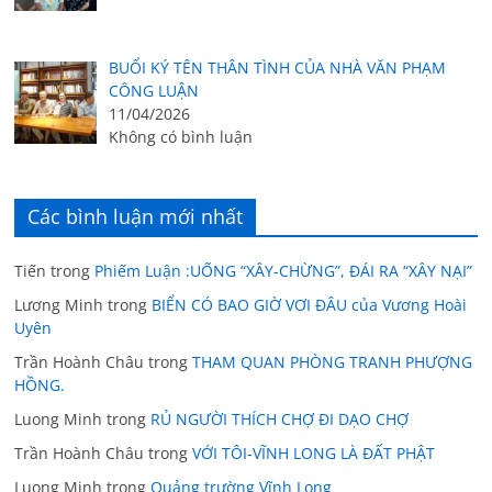
BUỔI KÝ TÊN THÂN TÌNH CỦA NHÀ VĂN PHẠM
CÔNG LUẬN
11/04/2026
Không có bình luận
Các bình luận mới nhất
Tiến
trong
Phiếm Luận :UỐNG “XÂY-CHỪNG”, ĐÁI RA “XÂY NẠI”
Lương Minh
trong
BIỂN CÓ BAO GIỜ VƠI ĐÂU của Vương Hoài
Uyên
Trần Hoành Châu
trong
THAM QUAN PHÒNG TRANH PHƯỢNG
HỒNG.
Luong Minh
trong
RỦ NGƯỜI THÍCH CHỢ ĐI DẠO CHỢ
Trần Hoành Châu
trong
VỚI TÔI-VĨNH LONG LÀ ĐẤT PHẬT
Luong Minh
trong
Quảng trường Vĩnh Long