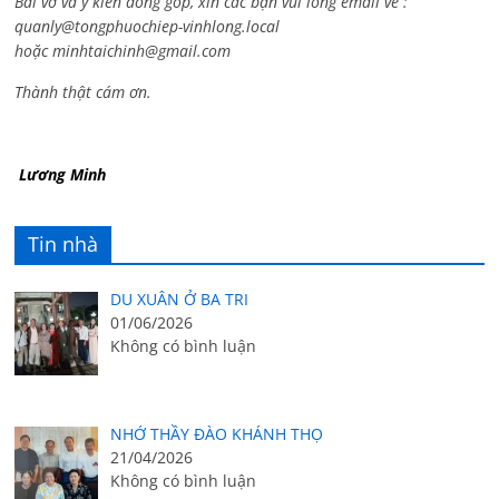
Bài vở và ý kiến đóng góp, xin các bạn vui lòng email về :
quanly@tongphuochiep-vinhlong.local
hoặc
minhtaichinh@gmail.com
Thành thật cám ơn.
Lương Minh
Tin nhà
DU XUÂN Ở BA TRI
01/06/2026
Không có bình luận
NHỚ THẦY ĐÀO KHÁNH THỌ
21/04/2026
Không có bình luận