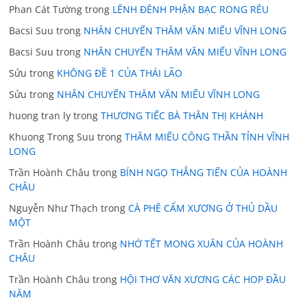
Phan Cát Tường
trong
LÊNH ĐÊNH PHẬN BẠC RONG RÊU
Bacsi Suu
trong
NHÂN CHUYẾN THĂM VĂN MIẾU VĨNH LONG
Bacsi Suu
trong
NHÂN CHUYẾN THĂM VĂN MIẾU VĨNH LONG
Sửu
trong
KHÔNG ĐỀ 1 CỦA THÁI LÃO
Sửu
trong
NHÂN CHUYẾN THĂM VĂN MIẾU VĨNH LONG
huong tran ly
trong
THƯƠNG TIẾC BÀ THÂN THỊ KHÁNH
Khuong Trong Suu
trong
THĂM MIẾU CÔNG THẦN TỈNH VĨNH
LONG
Trần Hoành Châu
trong
BÍNH NGỌ THẲNG TIẾN CỦA HOÀNH
CHÂU
Nguyễn Như Thạch
trong
CÀ PHÊ CẨM XƯƠNG Ở THỦ DẦU
MỘT
Trần Hoành Châu
trong
NHỚ TẾT MONG XUÂN CỦA HOÀNH
CHÂU
Trần Hoành Châu
trong
HỘI THƠ VĂN XƯƠNG CÁC HOP ĐẦU
NĂM