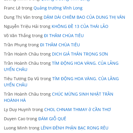
Franc Lê
trong
Quảng trường Vĩnh Long
Dung Thị Vân
trong
DẶM DÀI CHIÊM BAO CỦA DUNG THỊ VÂN
Nguyễn Triệu Hải
trong
KHÔNG ĐỀ 13 CỦA THÁI LÃO
Võ Văn Thắng
trong
ĐI THĂM CHÙA TIÊU
Trần Phụng
trong
ĐI THĂM CHÙA TIÊU
Trần Hoành Châu
trong
DICH GIẢ THÂN TRỌNG SƠN
Trần Hoành Châu
trong
TÍM ĐỘNG HOA VÀNG. CỦA LÃNG
UYỂN CHÂU
Tiêu Tương Dạ Vũ
trong
TÍM ĐỘNG HOA VÀNG. CỦA LÃNG
UYỂN CHÂU
Trần Hoành Châu
trong
CHÚC MỪNG SINH NHẬT TRẦN
HOÀNH HÀ
Ly Duy Huynh
trong
CHOL CHNAM THMAY ở CẦN THƠ
Duyen Cao
trong
ĐÁM GIỖ QUÊ
Luong Minh
trong
LÊNH ĐÊNH PHẬN BẠC RONG RÊU