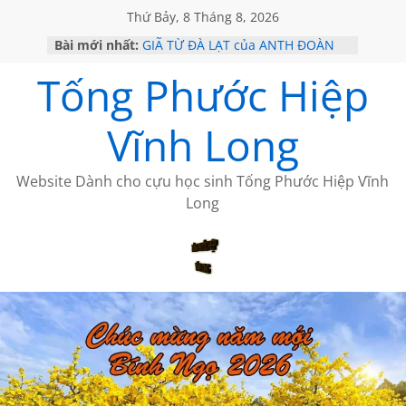
Thứ Bảy, 8 Tháng 8, 2026
Bài mới nhất:
GIÃ TỪ ĐÀ LẠT của ANTH ĐOÀN
SÀI GÒN – HÒN NGỌC VIỄN ĐÔNG
Tống Phước Hiệp
KHÔNG ĐỀ 20 CỦA THÁI LÃO
KHÔNG ĐỀ 19 CỦA THÁI LÃO
CHÙM THƠ CỦA BÍCH HÀ
Vĩnh Long
Website Dành cho cựu học sinh Tống Phước Hiệp Vĩnh
Long