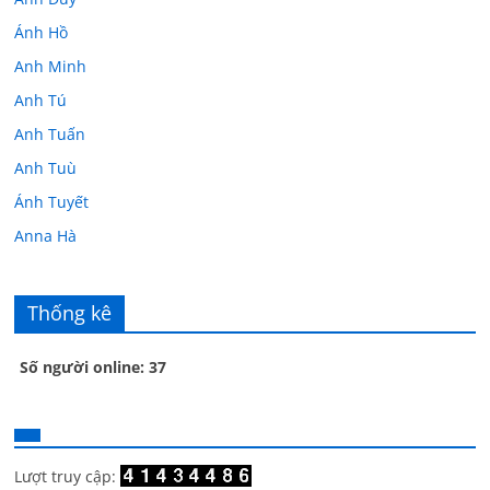
Ánh Hồ
Anh Minh
Anh Tú
Anh Tuấn
Anh Tuù
Ánh Tuyết
Anna Hà
Anth Đoàn
Âu Tú Vân
Thống kê
Bác sĩ Hoa
Số người online: 37
Bác sĩ Stephen Mak
Bác Đạt
Bác Đạt
Bạch Cúc
Lượt truy cập: