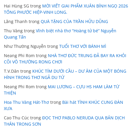
Hai Hùng SG
trong
MỜI VIẾT GIAI PHẨM XUÂN BÍNH NGỌ 2026
TỐNG PHƯỚC HIỆP-VINH LONG.
Lãng Thanh
trong
QUÀ TẶNG CỦA TRẦN HỮU DŨNG
Thu Vàng
trong
Vĩnh biệt nhà thơ “Hoàng tử bé” Nguyễn
Quang Tấn
Như Thường Nguyễn
trong
TUỔI THƠ VỚI BÁNH MÌ
Neang Phi Rom
trong
NHÀ THƠ ĐỨC TRUNG ĐÃ BAY RA KHỎI
CÕI VÔ THƯỜNG RONG CHƠI
T.V.Dân
trong
KHÚC TÍM DƯỚI CẦU – DƯ ÂM CỦA MỘT BÓNG
HÌNH TRONG THƠ NGÃ DU TỬ
Neang Phi Rom
trong
MAI LƯƠNG – CỰU HS HAM LÀM TỪ
THIỆN
Hoa Thu Vàng Hát-Thơ
trong
Bài hát TÌNH KHÚC CUNG ĐÀN
XƯA
Cao Thu Cúc
trong
ĐỌC THƠ PABLO NERUDA QUA BẢN DỊCH
THÂN TRONG SƠN