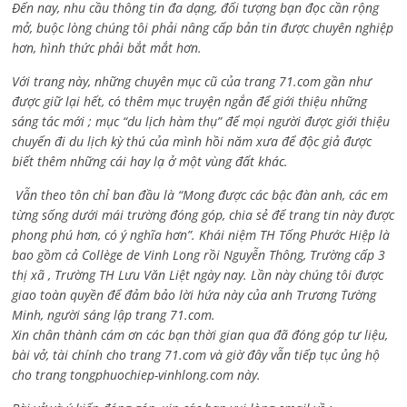
Đến nay, nhu cầu thông tin đa dạng, đối tượng bạn đọc cần rộng
mở, buộc lòng chúng tôi phải nâng cấp bản tin được chuyên nghiệp
hơn, hình thức phải bắt mắt hơn.
Với trang này, những chuyên mục cũ của trang 71.com gần như
được giữ lại hết, có thêm mục truyện ngắn để giới thiệu những
sáng tác mới ; mục “du lịch hàm thụ” để mọi người được giới thiệu
chuyến đi du lịch kỳ thú của mình hồi năm xưa để độc giả được
biết thêm những cái hay lạ ở một vùng đất khác.
Vẫn theo tôn chỉ ban đầu là “Mong được các bậc đàn anh, các em
từng sống dưới mái trường đóng góp, chia sẻ để trang tin này được
phong phú hơn, có ý nghĩa hơn”. Khái niệm TH Tống Phước Hiệp là
bao gồm cả
Collège de Vinh Long rồi Nguyễn Thông,
Trường cấp 3
thị xã , Trường TH Lưu Văn Liệt ngày nay. Lần này chúng tôi được
giao toàn quyền để đảm bảo lời hứa này của anh Trương Tường
Minh, người sáng lập trang 71.com.
Xin chân thành cám ơn các bạn thời gian qua đã đóng góp tư liệu,
bài vở, tài chính cho trang 71.com và giờ đây vẫn tiếp tục ủng hộ
cho trang tongphuochiep-vinhlong.com này.