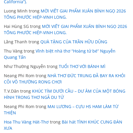
California”).
Luong Minh
trong
MỜI VIẾT GIAI PHẨM XUÂN BÍNH NGỌ 2026
TỐNG PHƯỚC HIỆP-VINH LONG.
Hai Hùng SG
trong
MỜI VIẾT GIAI PHẨM XUÂN BÍNH NGỌ 2026
TỐNG PHƯỚC HIỆP-VINH LONG.
Lãng Thanh
trong
QUÀ TẶNG CỦA TRẦN HỮU DŨNG
Thu Vàng
trong
Vĩnh biệt nhà thơ “Hoàng tử bé” Nguyễn
Quang Tấn
Như Thường Nguyễn
trong
TUỔI THƠ VỚI BÁNH MÌ
Neang Phi Rom
trong
NHÀ THƠ ĐỨC TRUNG ĐÃ BAY RA KHỎI
CÕI VÔ THƯỜNG RONG CHƠI
T.V.Dân
trong
KHÚC TÍM DƯỚI CẦU – DƯ ÂM CỦA MỘT BÓNG
HÌNH TRONG THƠ NGÃ DU TỬ
Neang Phi Rom
trong
MAI LƯƠNG – CỰU HS HAM LÀM TỪ
THIỆN
Hoa Thu Vàng Hát-Thơ
trong
Bài hát TÌNH KHÚC CUNG ĐÀN
XƯA