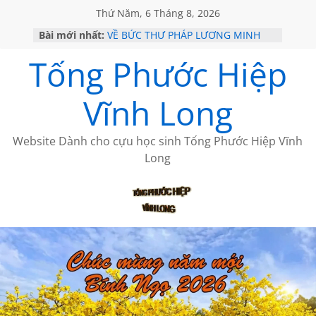
Thứ Năm, 6 Tháng 8, 2026
Bài mới nhất:
VỀ BỨC THƯ PHÁP LƯƠNG MINH
GẶP Ở MỸ
Tống Phước Hiệp
HỌC SỬ HỒI XƯA
MỘT ĐỜI ĐI QUA NHỮNG TRANG
SÁCH
Vĩnh Long
BẤT CHỢT CỦA CHÂU LỆ DUNG
CÀ PHÊ NGẮM NÚI
Website Dành cho cựu học sinh Tống Phước Hiệp Vĩnh
Long