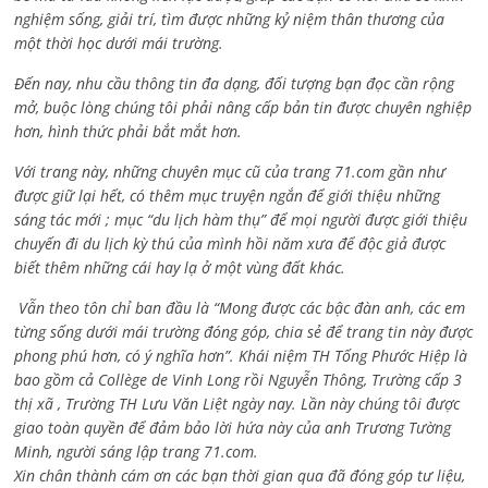
nghiệm sống, giải trí, tìm được những kỷ niệm thân thương của
một thời học dưới mái trường.
Đến nay, nhu cầu thông tin đa dạng, đối tượng bạn đọc cần rộng
mở, buộc lòng chúng tôi phải nâng cấp bản tin được chuyên nghiệp
hơn, hình thức phải bắt mắt hơn.
Với trang này, những chuyên mục cũ của trang 71.com gần như
được giữ lại hết, có thêm mục truyện ngắn để giới thiệu những
sáng tác mới ; mục “du lịch hàm thụ” để mọi người được giới thiệu
chuyến đi du lịch kỳ thú của mình hồi năm xưa để độc giả được
biết thêm những cái hay lạ ở một vùng đất khác.
Vẫn theo tôn chỉ ban đầu là “Mong được các bậc đàn anh, các em
từng sống dưới mái trường đóng góp, chia sẻ để trang tin này được
phong phú hơn, có ý nghĩa hơn”. Khái niệm TH Tống Phước Hiệp là
bao gồm cả
Collège de Vinh Long rồi Nguyễn Thông,
Trường cấp 3
thị xã , Trường TH Lưu Văn Liệt ngày nay. Lần này chúng tôi được
giao toàn quyền để đảm bảo lời hứa này của anh Trương Tường
Minh, người sáng lập trang 71.com.
Xin chân thành cám ơn các bạn thời gian qua đã đóng góp tư liệu,