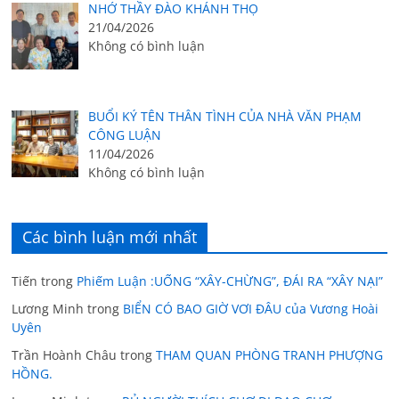
NHỚ THẦY ĐÀO KHÁNH THỌ
21/04/2026
Không có bình luận
BUỔI KÝ TÊN THÂN TÌNH CỦA NHÀ VĂN PHẠM
CÔNG LUẬN
11/04/2026
Không có bình luận
Các bình luận mới nhất
Tiến
trong
Phiếm Luận :UỐNG “XÂY-CHỪNG”, ĐÁI RA “XÂY NẠI”
Lương Minh
trong
BIỂN CÓ BAO GIỜ VƠI ĐÂU của Vương Hoài
Uyên
Trần Hoành Châu
trong
THAM QUAN PHÒNG TRANH PHƯỢNG
HỒNG.