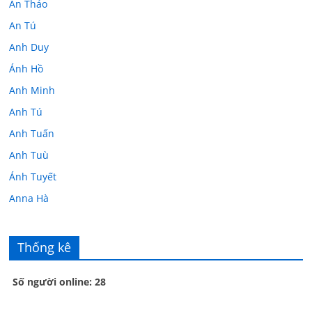
An Thảo
An Tú
Anh Duy
Ánh Hồ
Anh Minh
Anh Tú
Anh Tuấn
Anh Tuù
Ánh Tuyết
Anna Hà
Anth Đoàn
Âu Tú Vân
Thống kê
Bác sĩ Hoa
Số người online: 28
Bác sĩ Stephen Mak
Bác Đạt