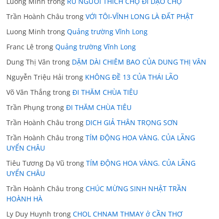
Luong Minh
trong
RỦ NGƯỜI THÍCH CHỢ ĐI DẠO CHỢ
Trần Hoành Châu
trong
VỚI TÔI-VĨNH LONG LÀ ĐẤT PHẬT
Luong Minh
trong
Quảng trường Vĩnh Long
Franc Lê
trong
Quảng trường Vĩnh Long
Dung Thị Vân
trong
DẶM DÀI CHIÊM BAO CỦA DUNG THỊ VÂN
Nguyễn Triệu Hải
trong
KHÔNG ĐỀ 13 CỦA THÁI LÃO
Võ Văn Thắng
trong
ĐI THĂM CHÙA TIÊU
Trần Phụng
trong
ĐI THĂM CHÙA TIÊU
Trần Hoành Châu
trong
DICH GIẢ THÂN TRỌNG SƠN
Trần Hoành Châu
trong
TÍM ĐỘNG HOA VÀNG. CỦA LÃNG
UYỂN CHÂU
Tiêu Tương Dạ Vũ
trong
TÍM ĐỘNG HOA VÀNG. CỦA LÃNG
UYỂN CHÂU
Trần Hoành Châu
trong
CHÚC MỪNG SINH NHẬT TRẦN
HOÀNH HÀ
Ly Duy Huynh
trong
CHOL CHNAM THMAY ở CẦN THƠ