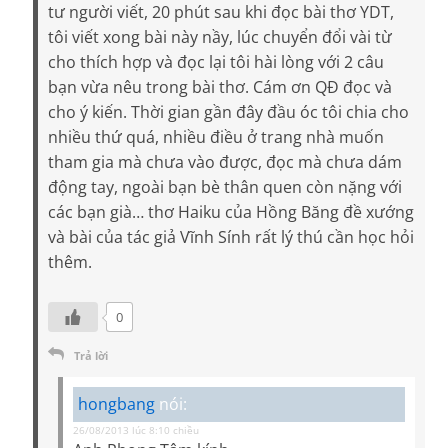
tư người viết, 20 phút sau khi đọc bài thơ YDT,
tôi viết xong bài này nầy, lúc chuyển đổi vài từ
cho thích hợp và đọc lại tôi hài lòng với 2 câu
bạn vừa nêu trong bài thơ. Cám ơn QĐ đọc và
cho ý kiến. Thời gian gần đây đầu óc tôi chia cho
nhiều thứ quá, nhiều điều ở trang nhà muốn
tham gia mà chưa vào được, đọc mà chưa dám
động tay, ngoài bạn bè thân quen còn nặng với
các bạn già… thơ Haiku của Hồng Băng đề xướng
và bài của tác giả Vĩnh Sính rất lý thú cần học hỏi
thêm.
0
Trả lời
hongbang
nói:
26/08/2013 lúc 8:10 chiều