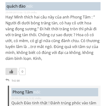
quách đào
nói:
25/08/2013 lúc 12:29 chiều
Hay! Mình thích hai câu nầy của anh Phong Tâm : ”
Người đi dưới bóng trăng tàn, có hay cỏ ướt hoa
vàng đọng sương.” Đi hết thời trăng tròn thì phải đi
với trăng tàn thôi. Chống cự sao được ? Hoa cỏ có
ướt, có mềm, có gì gì nữa cũng đành chịu. Có thương
luyến lắm là …trơ mắt ngó. Đúng quá với tâm sự của
mình, không biết có đúng với đại ca không, không
dám bình loạn. Kính,
0
Trả lời
Phong Tâm
nói:
25/08/2013 lúc 5:32 chiều
Quách Đào tinh thật ! Đánh trúng phóc vào tâm