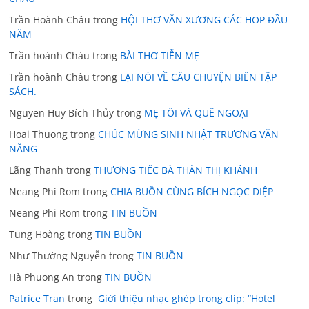
Trần Hoành Châu
trong
HỘI THƠ VĂN XƯƠNG CÁC HOP ĐẦU
NĂM
Trần hoành Cháu
trong
BÀI THƠ TIỄN MẸ
Trần hoành Châu
trong
LẠI NÓI VỀ CÂU CHUYỆN BIÊN TẬP
SÁCH.
Nguyen Huy Bích Thủy
trong
MẸ TÔI VÀ QUÊ NGOẠI
Hoai Thuong
trong
CHÚC MỪNG SINH NHẬT TRƯƠNG VĂN
NĂNG
Lãng Thanh
trong
THƯƠNG TIẾC BÀ THÂN THỊ KHÁNH
Neang Phi Rom
trong
CHIA BUỒN CÙNG BÍCH NGỌC DIỆP
Neang Phi Rom
trong
TIN BUỒN
Tung Hoàng
trong
TIN BUỒN
Như Thường Nguyễn
trong
TIN BUỒN
Hà Phuong An
trong
TIN BUỒN
Patrice Tran
trong
Giới thiệu nhạc ghép trong clip: “Hotel