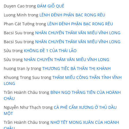
Duyen Cao
trong
ĐÁM GIỖ QUÊ
Luong Minh
trong
LÊNH ĐÊNH PHẬN BẠC RONG RÊU
Phan Cát Tường
trong
LÊNH ĐÊNH PHẬN BẠC RONG RÊU
Bacsi Suu
trong
NHÂN CHUYẾN THĂM VĂN MIẾU VĨNH LONG
Bacsi Suu
trong
NHÂN CHUYẾN THĂM VĂN MIẾU VĨNH LONG
Sửu
trong
KHÔNG ĐỀ 1 CỦA THÁI LÃO
Sửu
trong
NHÂN CHUYẾN THĂM VĂN MIẾU VĨNH LONG
huong tran ly
trong
THƯƠNG TIẾC BÀ THÂN THỊ KHÁNH
Khuong Trong Suu
trong
THĂM MIẾU CÔNG THẦN TỈNH VĨNH
LONG
Trần Hoành Châu
trong
BÍNH NGỌ THẲNG TIẾN CỦA HOÀNH
CHÂU
Nguyễn Như Thạch
trong
CÀ PHÊ CẨM XƯƠNG Ở THỦ DẦU
MỘT
Trần Hoành Châu
trong
NHỚ TẾT MONG XUÂN CỦA HOÀNH
CHÂU