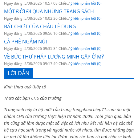
Ngày đăng: 5/08/2026 10:57:08 Chiều/
ý kiến phản hồi (0)
MỘT ĐỜI ĐI QUA NHỮNG TRANG SÁCH
Ngày đăng: 5/08/2026 10:02:36 Chiều/
ý kiến phản hồi (0)
BẤT CHỢT CỦA CHÂU LỆ DUNG
Ngày đăng: 5/08/2026 09:56:16 Chiều/
ý kiến phản hồi (0)
CÀ PHÊ NGẮM NÚI
Ngày đăng: 5/08/2026 09:35:34 Chiều/
ý kiến phản hồi (0)
VỀ BỨC THƯ PHÁP LƯƠNG MINH GẶP Ở MỸ
Ngày đăng: 5/08/2026 09:17:49 Chiều/
ý kiến phản hồi (0)
LỜI DẪN
Kính thưa quý thầy cô
Thưa các bạn CHS của trường
Trang web này là bộ mới của trang tongphuochiep71.com do một
nhóm CHS của trường thực hiện từ năm 2009. Thời gian qua, bản
tin cũng đã làm được một số việc có ích như kết nối liên hệ các thế
hệ cựu học sinh trong và ngoài nước với nhau, tìm được những bạn
bè mà từ lâu không liên lạc được, giúp các bạn có nơi chia sẻ kinh