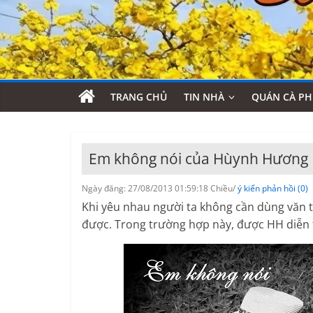
TRANG CHỦ
TIN NHÀ
QUÁN CÀ PH
Em không nói của Hùynh Hương
Ngày đăng: 27/08/2013 01:59:18 Chiều/
ý kiến phản hồi (0)
Khi yêu nhau người ta không cần dùng văn tự
được. Trong trường hợp này, được HH diễn t