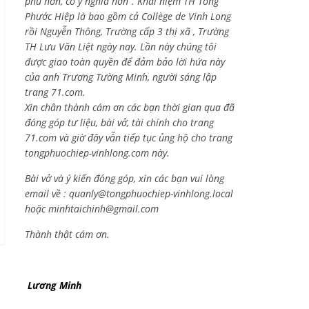
phú hơn, có ý nghĩa hơn”. Khái niệm TH Tống
Phước Hiệp là bao gồm cả
Collège de Vinh Long
rồi Nguyễn Thông,
Trường cấp 3 thị xã , Trường
TH Lưu Văn Liệt ngày nay. Lần này chúng tôi
được giao toàn quyền để đảm bảo lời hứa này
của anh Trương Tường Minh, người sáng lập
trang 71.com.
Xin chân thành cám ơn các bạn thời gian qua đã
đóng góp tư liệu, bài vở, tài chính cho trang
71.com và giờ đây vẫn tiếp tục ủng hộ cho trang
tongphuochiep-vinhlong.com này.
Bài vở và ý kiến đóng góp, xin các bạn vui lòng
email về :
quanly@tongphuochiep-vinhlong.local
hoặc
minhtaichinh@gmail.com
Thành thật cám ơn.
Lương Minh