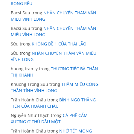
RONG RÊU
Bacsi Suu
trong
NHÂN CHUYẾN THĂM VĂN
MIẾU VĨNH LONG
Bacsi Suu
trong
NHÂN CHUYẾN THĂM VĂN
MIẾU VĨNH LONG
Sửu
trong
KHÔNG ĐỀ 1 CỦA THÁI LÃO
Sửu
trong
NHÂN CHUYẾN THĂM VĂN MIẾU
VĨNH LONG
huong tran ly
trong
THƯƠNG TIẾC BÀ THÂN
THỊ KHÁNH
Khuong Trong Suu
trong
THĂM MIẾU CÔNG
THẦN TỈNH VĨNH LONG
Trần Hoành Châu
trong
BÍNH NGỌ THẲNG
TIẾN CỦA HOÀNH CHÂU
Nguyễn Như Thạch
trong
CÀ PHÊ CẨM
XƯƠNG Ở THỦ DẦU MỘT
Trần Hoành Châu
trong
NHỚ TẾT MONG