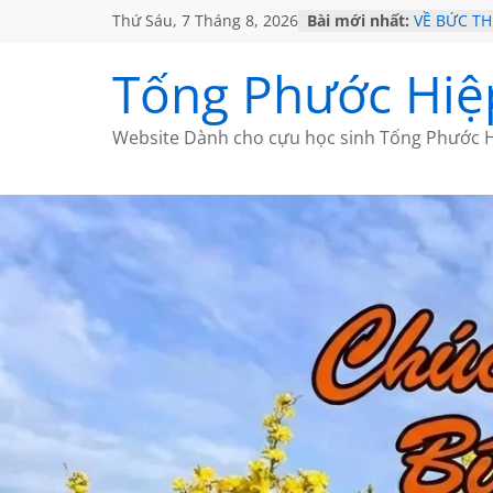
Thứ Sáu, 7 Tháng 8, 2026
Bài mới nhất:
VỀ BỨC T
GẶP Ở MỸ
HỌC SỬ H
Tống Phước Hiệ
MỘT ĐỜI 
SÁCH
BẤT CHỢT
Website Dành cho cựu học sinh Tống Phước H
CÀ PHÊ N