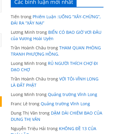
Các bình luận mới nhất
Tiến
trong
Phiếm Luận :UỐNG “XÂY-CHỪNG”,
ĐÁI RA “XÂY NẠI”
Lương Minh
trong
BIỂN CÓ BAO GIỜ VƠI ĐÂU
của Vương Hoài Uyên
Trần Hoành Châu
trong
THAM QUAN PHÒNG
TRANH PHƯỢNG HỒNG.
Luong Minh
trong
RỦ NGƯỜI THÍCH CHỢ ĐI
DẠO CHỢ
Trần Hoành Châu
trong
VỚI TÔI-VĨNH LONG
LÀ ĐẤT PHẬT
Luong Minh
trong
Quảng trường Vĩnh Long
Franc Lê
trong
Quảng trường Vĩnh Long
Dung Thị Vân
trong
DẶM DÀI CHIÊM BAO CỦA
DUNG THỊ VÂN
Nguyễn Triệu Hải
trong
KHÔNG ĐỀ 13 CỦA