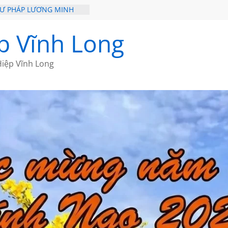
HƯ PHÁP LƯƠNG MINH
ỒI XƯA
p Vĩnh Long
ĐI QUA NHỮNG TRANG
 CỦA CHÂU LỆ DUNG
iệp Vĩnh Long
GẮM NÚI