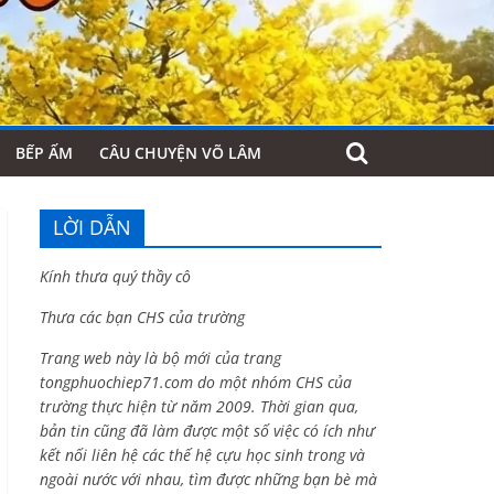
BẾP ẤM
CÂU CHUYỆN VÕ LÂM
LỜI DẪN
Kính thưa quý thầy cô
Thưa các bạn CHS của trường
Trang web này là bộ mới của trang
tongphuochiep71.com do một nhóm CHS của
trường thực hiện từ năm 2009. Thời gian qua,
bản tin cũng đã làm được một số việc có ích như
kết nối liên hệ các thế hệ cựu học sinh trong và
ngoài nước với nhau, tìm được những bạn bè mà