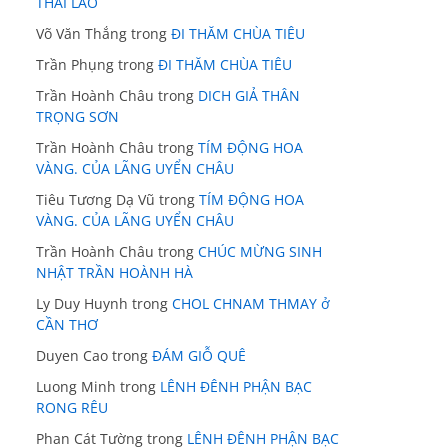
THÁI LÃO
Võ Văn Thắng
trong
ĐI THĂM CHÙA TIÊU
Trần Phụng
trong
ĐI THĂM CHÙA TIÊU
Trần Hoành Châu
trong
DICH GIẢ THÂN
TRỌNG SƠN
Trần Hoành Châu
trong
TÍM ĐỘNG HOA
VÀNG. CỦA LÃNG UYỂN CHÂU
Tiêu Tương Dạ Vũ
trong
TÍM ĐỘNG HOA
VÀNG. CỦA LÃNG UYỂN CHÂU
Trần Hoành Châu
trong
CHÚC MỪNG SINH
NHẬT TRẦN HOÀNH HÀ
Ly Duy Huynh
trong
CHOL CHNAM THMAY ở
CẦN THƠ
Duyen Cao
trong
ĐÁM GIỖ QUÊ
Luong Minh
trong
LÊNH ĐÊNH PHẬN BẠC
RONG RÊU
Phan Cát Tường
trong
LÊNH ĐÊNH PHẬN BẠC