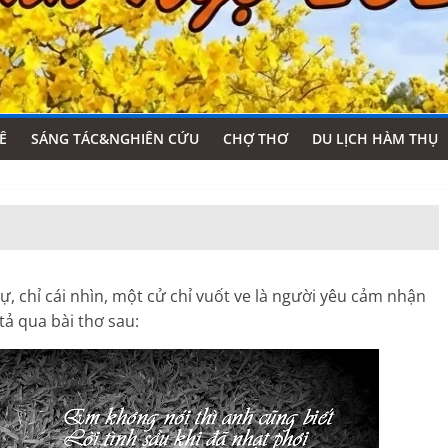
Ê
SÁNG TÁC&NGHIÊN CỨU
CHỢ THƠ
DU LỊCH HÀM THỤ
, chỉ cái nhìn, một cử chỉ vuốt ve là người yêu cảm nhận
ả qua bài thơ sau: