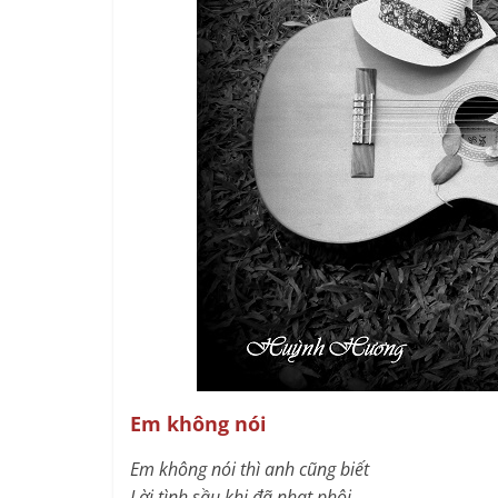
Em không nói
Em không nói thì anh cũng biết
Lời tình sầu khi đã nhạt phôi