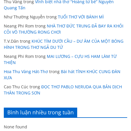
Thu Vàng
trong
Vĩnh biệt nhà thơ “Hoàng tử bé” Nguyễn
Quang Tấn
Như Thường Nguyễn
trong
TUỔI THƠ VỚI BÁNH MÌ
Neang Phi Rom
trong
NHÀ THƠ ĐỨC TRUNG ĐÃ BAY RA KHỎI
CÕI VÔ THƯỜNG RONG CHƠI
T.V.Dân
trong
KHÚC TÍM DƯỚI CẦU – DƯ ÂM CỦA MỘT BÓNG
HÌNH TRONG THƠ NGÃ DU TỬ
Neang Phi Rom
trong
MAI LƯƠNG – CỰU HS HAM LÀM TỪ
THIỆN
Hoa Thu Vàng Hát-Thơ
trong
Bài hát TÌNH KHÚC CUNG ĐÀN
XƯA
Cao Thu Cúc
trong
ĐỌC THƠ PABLO NERUDA QUA BẢN DỊCH
THÂN TRONG SƠN
Bình luận nhiều trong tuần
None found