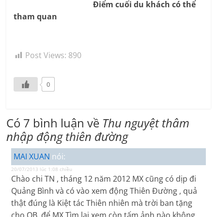
Điểm cuối du khách có thể
tham quan
Post Views:
890
0
Có 7 bình luận về
Thu nguyệt thâm
nhập động thiên đường
MAI XUAN
nói:
20/07/2013 lúc 1:08 chiều
Chào chi TN , tháng 12 năm 2012 MX cũng có dịp đi
Quảng Bình và có vào xem động Thiên Đường , quả
thật đúng là Kiệt tác Thiên nhiên mà trời ban tặng
cho QB ,để MX Tìm lại xem còn tấm ảnh nào không ,