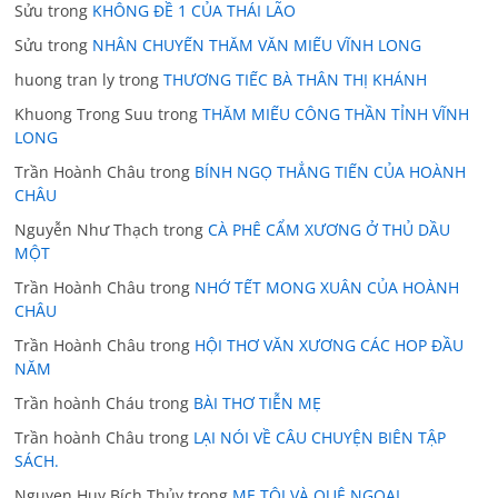
Sửu
trong
KHÔNG ĐỀ 1 CỦA THÁI LÃO
Sửu
trong
NHÂN CHUYẾN THĂM VĂN MIẾU VĨNH LONG
huong tran ly
trong
THƯƠNG TIẾC BÀ THÂN THỊ KHÁNH
Khuong Trong Suu
trong
THĂM MIẾU CÔNG THẦN TỈNH VĨNH
LONG
Trần Hoành Châu
trong
BÍNH NGỌ THẲNG TIẾN CỦA HOÀNH
CHÂU
Nguyễn Như Thạch
trong
CÀ PHÊ CẨM XƯƠNG Ở THỦ DẦU
MỘT
Trần Hoành Châu
trong
NHỚ TẾT MONG XUÂN CỦA HOÀNH
CHÂU
Trần Hoành Châu
trong
HỘI THƠ VĂN XƯƠNG CÁC HOP ĐẦU
NĂM
Trần hoành Cháu
trong
BÀI THƠ TIỄN MẸ
Trần hoành Châu
trong
LẠI NÓI VỀ CÂU CHUYỆN BIÊN TẬP
SÁCH.
Nguyen Huy Bích Thủy
trong
MẸ TÔI VÀ QUÊ NGOẠI