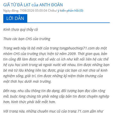
GIÃ TỪ ĐÀ LẠT của ANTH ĐOÀN
Ngày đăng: 7/08/2026 05:00:04 Chiều/
ý kiến phản hồi (0)
LỜI DẪN
Kính thưa quý thầy cô
Thưa các bạn CHS của trường
Trang web này là bộ mới của trang tongphuochiep71.com do một
nhóm CHS của trường thực hiện từ năm 2009. Thời gian qua, bản
tin cũng đã làm được một số việc có ích như kết nối liên hệ các thế
hệ cựu học sinh trong và ngoài nước với nhau, tìm được những bạn
bè mà từ lâu không liên lạc được, giúp các bạn có nơi chia sẻ kinh
nghiệm sống, giải trí, tìm được những kỷ niệm thân thương của
một thời học dưới mái trường.
Đến nay, nhu cầu thông tin đa dạng, đối tượng bạn đọc cần rộng
mở, buộc lòng chúng tôi phải nâng cấp bản tin được chuyên nghiệp
hơn, hình thức phải bắt mắt hơn.
Với trang này, những chuyên mục cũ của trang 71.com gần như