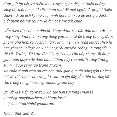
được giữ lại hết, có thêm mục truyện ngắn để giới thiệu những
sáng tác mới ; mục “du lịch hàm thụ” để mọi người được giới thiệu
chuyến đi du lịch kỳ thú của mình hồi năm xưa để độc giả được
biết thêm những cái hay lạ ở một vùng đất khác.
Vẫn theo tôn chỉ ban đầu là “Mong được các bậc đàn anh, các em
từng sống dưới mái trường đóng góp, chia sẻ để trang tin này được
phong phú hơn, có ý nghĩa hơn”. Khái niệm TH Tống Phước Hiệp là
bao gồm cả
Collège de Vinh Long rồi Nguyễn Thông,
Trường cấp 3
thị xã , Trường TH Lưu Văn Liệt ngày nay. Lần này chúng tôi được
giao toàn quyền để đảm bảo lời hứa này của anh Trương Tường
Minh, người sáng lập trang 71.com.
Xin chân thành cám ơn các bạn thời gian qua đã đóng góp tư liệu,
bài vở, tài chính cho trang 71.com và giờ đây vẫn tiếp tục ủng hộ
cho trang tongphuochiep-vinhlong.com này.
Bài vở và ý kiến đóng góp, xin các bạn vui lòng email về :
quanly@tongphuochiep-vinhlong.local
hoặc
minhtaichinh@gmail.com
Thành thật cám ơn.