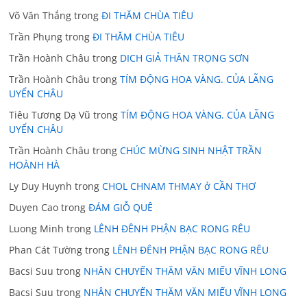
Võ Văn Thắng
trong
ĐI THĂM CHÙA TIÊU
Trần Phụng
trong
ĐI THĂM CHÙA TIÊU
Trần Hoành Châu
trong
DICH GIẢ THÂN TRỌNG SƠN
Trần Hoành Châu
trong
TÍM ĐỘNG HOA VÀNG. CỦA LÃNG
UYỂN CHÂU
Tiêu Tương Dạ Vũ
trong
TÍM ĐỘNG HOA VÀNG. CỦA LÃNG
UYỂN CHÂU
Trần Hoành Châu
trong
CHÚC MỪNG SINH NHẬT TRẦN
HOÀNH HÀ
Ly Duy Huynh
trong
CHOL CHNAM THMAY ở CẦN THƠ
Duyen Cao
trong
ĐÁM GIỖ QUÊ
Luong Minh
trong
LÊNH ĐÊNH PHẬN BẠC RONG RÊU
Phan Cát Tường
trong
LÊNH ĐÊNH PHẬN BẠC RONG RÊU
Bacsi Suu
trong
NHÂN CHUYẾN THĂM VĂN MIẾU VĨNH LONG
Bacsi Suu
trong
NHÂN CHUYẾN THĂM VĂN MIẾU VĨNH LONG