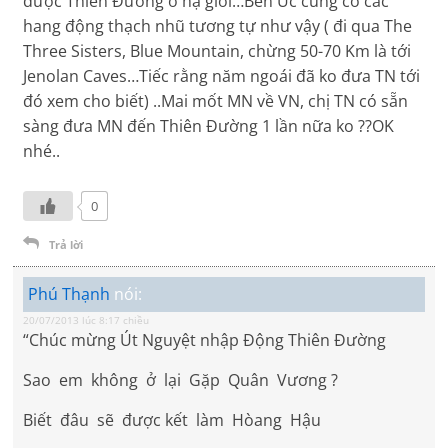
được Thiên Đường ở hạ giới…Bên Úc cũng có các
hang động thạch nhũ tương tự như vậy ( đi qua The
Three Sisters, Blue Mountain, chừng 50-70 Km là tới
Jenolan Caves…Tiếc rằng năm ngoái đã ko đưa TN tới
đó xem cho biết) ..Mai mốt MN về VN, chị TN có sẵn
sàng đưa MN đến Thiên Đường 1 lần nữa ko ??OK
nhé..
0
Trả lời
Phú Thạnh
nói:
20/07/2013 lúc 8:17 chiều
“Chúc mừng Út Nguyệt nhập Động Thiên Đường
Sao em không ở lại Gặp Quân Vương ?
Biết đâu sẽ được kết làm Hòang Hậu