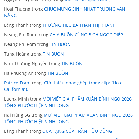
Hoai Thuong
trong
CHÚC MỪNG SINH NHẬT TRƯƠNG VĂN
NĂNG
Lãng Thanh
trong
THƯƠNG TIẾC BÀ THÂN THỊ KHÁNH
Neang Phi Rom
trong
CHIA BUỒN CÙNG BÍCH NGỌC DIỆP
Neang Phi Rom
trong
TIN BUỒN
Tung Hoàng
trong
TIN BUỒN
Như Thường Nguyễn
trong
TIN BUỒN
Hà Phuong An
trong
TIN BUỒN
Patrice Tran
trong
Giới thiệu nhạc ghép trong clip: “Hotel
California”).
Luong Minh
trong
MỜI VIẾT GIAI PHẨM XUÂN BÍNH NGỌ 2026
TỐNG PHƯỚC HIỆP-VINH LONG.
Hai Hùng SG
trong
MỜI VIẾT GIAI PHẨM XUÂN BÍNH NGỌ 2026
TỐNG PHƯỚC HIỆP-VINH LONG.
Lãng Thanh
trong
QUÀ TẶNG CỦA TRẦN HỮU DŨNG