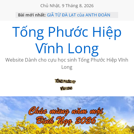
Chủ Nhật, 9 Tháng 8, 2026
CHÙM THƠ CỦA BÍCH HÀ
Bài mới nhất:
GIÃ TỪ ĐÀ LẠT của ANTH ĐOÀN
SÀI GÒN – HÒN NGỌC VIỄN ĐÔNG
Tống Phước Hiệp
KHÔNG ĐỀ 20 CỦA THÁI LÃO
KHÔNG ĐỀ 19 CỦA THÁI LÃO
Vĩnh Long
Website Dành cho cựu học sinh Tống Phước Hiệp Vĩnh
Long