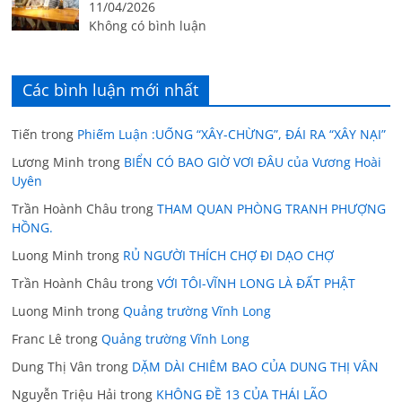
11/04/2026
Không có bình luận
Các bình luận mới nhất
Tiến
trong
Phiếm Luận :UỐNG “XÂY-CHỪNG”, ĐÁI RA “XÂY NẠI”
Lương Minh
trong
BIỂN CÓ BAO GIỜ VƠI ĐÂU của Vương Hoài
Uyên
Trần Hoành Châu
trong
THAM QUAN PHÒNG TRANH PHƯỢNG
HỒNG.
Luong Minh
trong
RỦ NGƯỜI THÍCH CHỢ ĐI DẠO CHỢ
Trần Hoành Châu
trong
VỚI TÔI-VĨNH LONG LÀ ĐẤT PHẬT
Luong Minh
trong
Quảng trường Vĩnh Long
Franc Lê
trong
Quảng trường Vĩnh Long
Dung Thị Vân
trong
DẶM DÀI CHIÊM BAO CỦA DUNG THỊ VÂN
Nguyễn Triệu Hải
trong
KHÔNG ĐỀ 13 CỦA THÁI LÃO