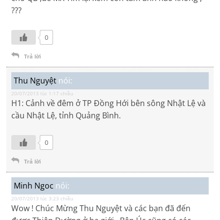
???
0
Trả lời
Thu Nguyệt
nói:
20/07/2013 lúc 1:17 chiều
H1: Cảnh về đêm ở TP Đồng Hới bên sông Nhật Lệ và
cầu Nhật Lệ, tỉnh Quảng Bình.
0
Trả lời
Minh Ngoc
nói:
20/07/2013 lúc 3:23 chiều
Wow ! Chúc Mừng Thu Nguyệt và các bạn đã đến