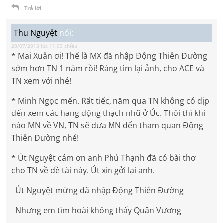
Trả lời
Thu Nguyệt
nói:
20/07/2013 lúc 11:03 chiều
* Mai Xuân ơi! Thế là MX đã nhập Động Thiên Đường
sớm hơn TN 1 năm rồi! Ráng tìm lại ảnh, cho ACE và
TN xem với nhé!
* Minh Ngọc mến. Rất tiếc, năm qua TN không có dịp
đến xem các hang động thạch nhũ ở Úc. Thôi thì khi
nào MN về VN, TN sẽ đưa MN đến tham quan Động
Thiên Đường nhé!
* Út Nguyệt cám ơn anh Phú Thạnh đã có bài thơ
cho TN về đề tài này. Út xin gởi lại anh.
Út Nguyệt mừng đã nhập Động Thiên Đường
Nhưng em tìm hoài không thấy Quân Vương