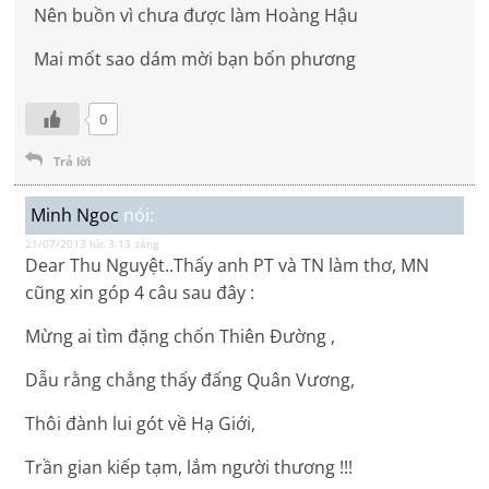
Nên buồn vì chưa được làm Hoàng Hậu
Mai mốt sao dám mời bạn bốn phương
0
Trả lời
Minh Ngoc
nói:
21/07/2013 lúc 3:13 sáng
Dear Thu Nguyệt..Thấy anh PT và TN làm thơ, MN
cũng xin góp 4 câu sau đây :
Mừng ai tìm đặng chốn Thiên Đường ,
Dẫu rằng chẳng thấy đấng Quân Vương,
Thôi đành lui gót về Hạ Giới,
Trần gian kiếp tạm, lắm người thương !!!