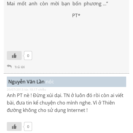
Mai mốt anh còn mời bạn bốn phương …”
PT*
0
Trả lời
Nguyễn Văn Lần
nói:
20/07/2013 lúc 10:17 chiều
Anh PT nè ! Đừng xúi dại. TN ở luôn đó rồi còn ai viết
bài, đưa tin kể chuyện cho mình nghe. Vì ở Thiên
đường không cho sử dụng Internet !
0